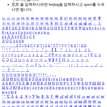
北京 을 입력하시려면
beijing
을 입력하시고 space를 누르
시면 됩니다.
ㅥ
ㅦ
ㅧ
ㅨ
ㅩ
ㅪ
ㅫ
ㅬ
ㅭ
ㅮ
ㅯ
ㅰ
ㅱ
ㅲ
ㅳ
ㅴ
ㅵ
ㅶ
ㅷ
ㅸ
ㅹ
ㅺ
ㅻ
ㅼ
ㅽ
ㅾ
ㅿ
ㆀ
ㆁ
ㆂ
ㆃ
ㆄ
ㆅ
ㆆ
ㆇ
ㆈ
ㆉ
ㆊ
ㆋ
ㆌ
ㆍ
ㆎ
Α
Β
Γ
Δ
Ε
Ζ
Η
Θ
Ι
Κ
Λ
Μ
Ν
Ξ
Ο
Π
Ρ
Σ
Τ
Υ
Φ
Χ
Ψ
Ω
α
β
γ
δ
ε
ζ
η
θ
ι
κ
λ
μ
ν
ξ
ο
π
ρ
σ
τ
υ
φ
χ
ψ
ω
á
à
Á
À
é
è
É
È
ç
Ç
ê
Ä
Ö
Ü
ä
ö
ü
ß
ְ
ֳ
ֲ
ֱ
ָ
ַ
ֵ
ֶ
ִ
ֹ
ּ
ֻ
ׂ
ׁ
ּ
ב
ה
נ
מ
צ
ת
ץ
ש
ד
ג
כ
ע
י
ח
ל
ך
ף
ק
ר
א
ט
ו
ן
ם
פ
‘
’
“
”
〔
〕
〈
〉
「
」
『
』
【
】
＂
（
）
［
］
｛
｝
±
×
÷
≠
≤
≥
∞
∴
♂
♀
∠
⊥
⌒
∂
∇
≡
≒
≪
≫
√
∽
∝
∵
∫
∬
∈
∋
⊆
⊇
⊂
⊃
∪
∩
∧
∨
￢
⇒
⇔
∀
∃
∮
∑
∏
＋
－
＜
＝
＞
、
。
·
‥
…
¨
〃
―
∥
＼
∼
´
～
ˇ
˘
˝
˚
˙
¸
˛
¡
¿
ː
！
＇
，
．
／
：
；
？
＾
＿
｀
｜
½
⅓
⅔
¼
¾
⅛
⅜
⅝
⅞
¹
²
³
⁴
ⁿ
₁
₂
₃
₄
Æ
Ð
Ħ
Ĳ
Ł
Ø
Œ
Þ
Ŧ
Ŋ
æ
đ
ð
ħ
ı
ĳ
ĸ
ŀ
ł
ø
œ
ß
þ
ŧ
ŋ
ŉ
А
Б
В
Г
Д
Е
Ё
Ж
З
И
Й
К
Л
М
Н
О
П
Р
С
Т
У
Ф
Х
Ц
Ч
Ш
Щ
Ъ
Ы
Ь
Э
Ю
Я
а
б
в
г
д
е
ё
ж
з
и
й
к
л
м
н
о
п
р
с
т
у
ф
х
ц
ч
ш
щ
ъ
ы
ь
э
ю
я
′
″
℃
Å
￠
￡
￥
¤
℉
‰
＄
％
Ｆ
￦
㎕
㎖
㎗
ℓ
㎘
㏄
㎣
㎤
㎥
㎦
㎙
㎚
㎛
㎜
㎝
㎞
㎟
㎠
㎡
㎢
㏊
㎍
㎎
㎏
㏏
㎈
㎉
㏈
㎧
㎨
㎰
㎱
㎲
㎳
㎴
㎵
㎶
㎷
㎸
㎹
㎀
㎁
㎂
㎃
㎄
㎺
㎻
㎽
㎾
㎿
㎐
㎑