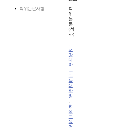
학위논문사항
학
위
논
문
(석
사)
-
-
서
강
대
학
교
교
육
대
학
원
,
평
생
교
육
전