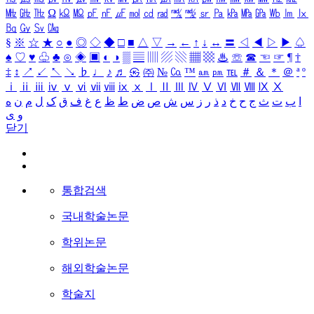
㎒
㎓
㎔
Ω
㏀
㏁
㎊
㎋
㎌
㏖
㏅
㎭
㎮
㎯
㏛
㎩
㎪
㎫
㎬
㏝
㏐
㏓
㏃
㏉
㏜
㏆
§
※
☆
★
○
●
◎
◇
◆
□
■
△
▽
→
←
↑
↓
↔
〓
◁
◀
▷
▶
♤
♠
♡
♥
♧
♣
⊙
◈
▣
◐
◑
▒
▤
▥
▨
▧
▦
▩
♨
☏
☎
☜
☞
¶
†
‡
↕
↗
↙
↖
↘
♭
♩
♪
♬
㉿
㈜
№
㏇
™
㏂
㏘
℡
＃
＆
＊
＠
ª
º
ⅰ
ⅱ
ⅲ
ⅳ
ⅴ
ⅵ
ⅶ
ⅷ
ⅸ
ⅹ
Ⅰ
Ⅱ
Ⅲ
Ⅳ
Ⅴ
Ⅵ
Ⅶ
Ⅷ
Ⅸ
Ⅹ
ا
ب
ت
ث
ج
ح
خ
د
ذ
ر
ز
س
ش
ص
ض
ط
ظ
ع
غ
ف
ق
ک
ل
م
ن
ه
و
ی
닫기
통합검색
국내학술논문
학위논문
해외학술논문
학술지