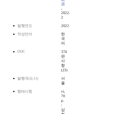
공
,
2022.
2
발행연도
2022
작성언어
한
국
어
DDC
374
판
사
항
(23)
발행국(도시)
서
울
형태사항
vi,
70
p.
:
삽