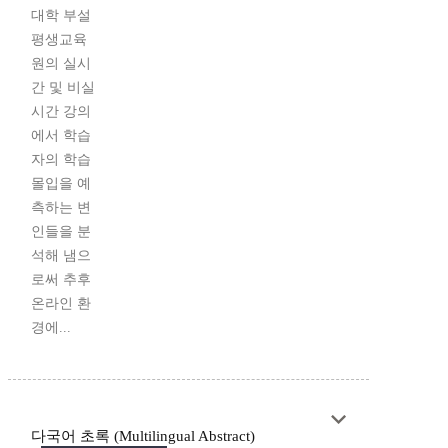
대학 부설
평생교육
원의 실시
간 및 비실
시간 강의
에서 학습
자의 학습
몰입을 예
측하는 변
인들을 분
석해 냄으
로써 추후
온라인 환
경에...
다국어 초록 (Multilingual Abstract)