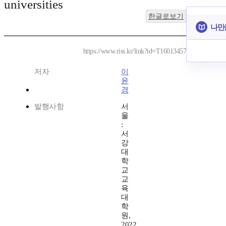
universities
한글로보기
나만
https://www.riss.kr/link?id=T16013457
저자
이
윤
경
발행사항
서
울
:
서
강
대
학
교
교
육
대
학
원,
2022