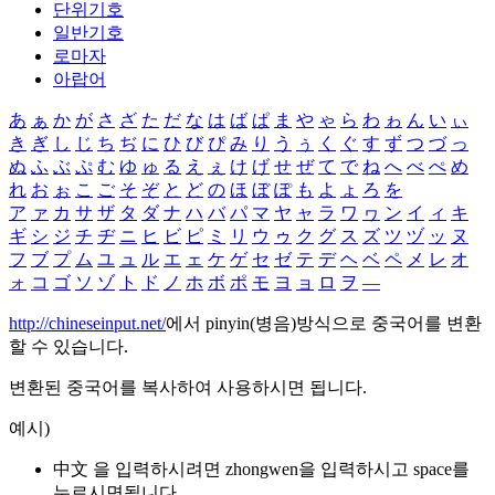
단위기호
일반기호
로마자
아랍어
あ
ぁ
か
が
さ
ざ
た
だ
な
は
ば
ぱ
ま
や
ゃ
ら
わ
ゎ
ん
い
ぃ
き
ぎ
し
じ
ち
ぢ
に
ひ
び
ぴ
み
り
う
ぅ
く
ぐ
す
ず
つ
づ
っ
ぬ
ふ
ぶ
ぷ
む
ゆ
ゅ
る
え
ぇ
け
げ
せ
ぜ
て
で
ね
へ
べ
ぺ
め
れ
お
ぉ
こ
ご
そ
ぞ
と
ど
の
ほ
ぼ
ぽ
も
よ
ょ
ろ
を
ア
ァ
カ
サ
ザ
タ
ダ
ナ
ハ
バ
パ
マ
ヤ
ャ
ラ
ワ
ヮ
ン
イ
ィ
キ
ギ
シ
ジ
チ
ヂ
ニ
ヒ
ビ
ピ
ミ
リ
ウ
ゥ
ク
グ
ス
ズ
ツ
ヅ
ッ
ヌ
フ
ブ
プ
ム
ユ
ュ
ル
エ
ェ
ケ
ゲ
セ
ゼ
テ
デ
ヘ
ベ
ペ
メ
レ
オ
ォ
コ
ゴ
ソ
ゾ
ト
ド
ノ
ホ
ボ
ポ
モ
ヨ
ョ
ロ
ヲ
―
http://chineseinput.net/
에서 pinyin(병음)방식으로 중국어를 변환
할 수 있습니다.
변환된 중국어를 복사하여 사용하시면 됩니다.
예시)
中文 을 입력하시려면
zhongwen
을 입력하시고 space를
누르시면됩니다.