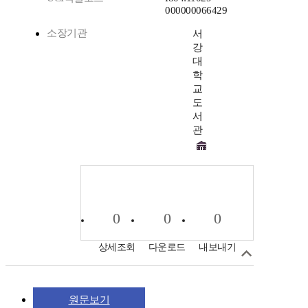
000000066429
소장기관
서
강
대
학
교
도
서
관
0
0
0
상세조회
다운로드
내보내기
원문보기