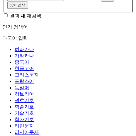
상세검색
결과 내 재검색
인기 검색어
다국어 입력
히라가나
가타카나
중국어
한글고어
그리스문자
프랑스어
독일어
히브리어
괄호기호
학술기호
기술기호
첨자기호
라틴문자
러시아문자