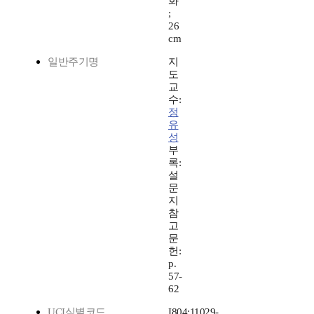
화
;
26
cm
일반주기명
지
도
교
수:
정
유
성
부
록:
설
문
지
참
고
문
헌:
p.
57-
62
UCI식별코드
I804:11029-