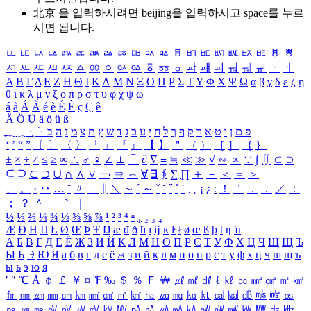
北京 을 입력하시려면
beijing
을 입력하시고 space를 누르
시면 됩니다.
ㅥ
ㅦ
ㅧ
ㅨ
ㅩ
ㅪ
ㅫ
ㅬ
ㅭ
ㅮ
ㅯ
ㅰ
ㅱ
ㅲ
ㅳ
ㅴ
ㅵ
ㅶ
ㅷ
ㅸ
ㅹ
ㅺ
ㅻ
ㅼ
ㅽ
ㅾ
ㅿ
ㆀ
ㆁ
ㆂ
ㆃ
ㆄ
ㆅ
ㆆ
ㆇ
ㆈ
ㆉ
ㆊ
ㆋ
ㆌ
ㆍ
ㆎ
Α
Β
Γ
Δ
Ε
Ζ
Η
Θ
Ι
Κ
Λ
Μ
Ν
Ξ
Ο
Π
Ρ
Σ
Τ
Υ
Φ
Χ
Ψ
Ω
α
β
γ
δ
ε
ζ
η
θ
ι
κ
λ
μ
ν
ξ
ο
π
ρ
σ
τ
υ
φ
χ
ψ
ω
á
à
Á
À
é
è
É
È
ç
Ç
ê
Ä
Ö
Ü
ä
ö
ü
ß
ְ
ֳ
ֲ
ֱ
ָ
ַ
ֵ
ֶ
ִ
ֹ
ּ
ֻ
ׂ
ׁ
ּ
ב
ה
נ
מ
צ
ת
ץ
ש
ד
ג
כ
ע
י
ח
ל
ך
ף
ק
ר
א
ט
ו
ן
ם
פ
‘
’
“
”
〔
〕
〈
〉
「
」
『
』
【
】
＂
（
）
［
］
｛
｝
±
×
÷
≠
≤
≥
∞
∴
♂
♀
∠
⊥
⌒
∂
∇
≡
≒
≪
≫
√
∽
∝
∵
∫
∬
∈
∋
⊆
⊇
⊂
⊃
∪
∩
∧
∨
￢
⇒
⇔
∀
∃
∮
∑
∏
＋
－
＜
＝
＞
、
。
·
‥
…
¨
〃
―
∥
＼
∼
´
～
ˇ
˘
˝
˚
˙
¸
˛
¡
¿
ː
！
＇
，
．
／
：
；
？
＾
＿
｀
｜
½
⅓
⅔
¼
¾
⅛
⅜
⅝
⅞
¹
²
³
⁴
ⁿ
₁
₂
₃
₄
Æ
Ð
Ħ
Ĳ
Ł
Ø
Œ
Þ
Ŧ
Ŋ
æ
đ
ð
ħ
ı
ĳ
ĸ
ŀ
ł
ø
œ
ß
þ
ŧ
ŋ
ŉ
А
Б
В
Г
Д
Е
Ё
Ж
З
И
Й
К
Л
М
Н
О
П
Р
С
Т
У
Ф
Х
Ц
Ч
Ш
Щ
Ъ
Ы
Ь
Э
Ю
Я
а
б
в
г
д
е
ё
ж
з
и
й
к
л
м
н
о
п
р
с
т
у
ф
х
ц
ч
ш
щ
ъ
ы
ь
э
ю
я
′
″
℃
Å
￠
￡
￥
¤
℉
‰
＄
％
Ｆ
￦
㎕
㎖
㎗
ℓ
㎘
㏄
㎣
㎤
㎥
㎦
㎙
㎚
㎛
㎜
㎝
㎞
㎟
㎠
㎡
㎢
㏊
㎍
㎎
㎏
㏏
㎈
㎉
㏈
㎧
㎨
㎰
㎱
㎲
㎳
㎴
㎵
㎶
㎷
㎸
㎹
㎀
㎁
㎂
㎃
㎄
㎺
㎻
㎽
㎾
㎿
㎐
㎑