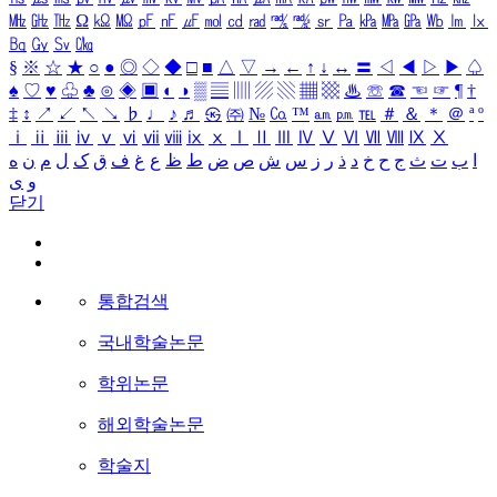
㎒
㎓
㎔
Ω
㏀
㏁
㎊
㎋
㎌
㏖
㏅
㎭
㎮
㎯
㏛
㎩
㎪
㎫
㎬
㏝
㏐
㏓
㏃
㏉
㏜
㏆
§
※
☆
★
○
●
◎
◇
◆
□
■
△
▽
→
←
↑
↓
↔
〓
◁
◀
▷
▶
♤
♠
♡
♥
♧
♣
⊙
◈
▣
◐
◑
▒
▤
▥
▨
▧
▦
▩
♨
☏
☎
☜
☞
¶
†
‡
↕
↗
↙
↖
↘
♭
♩
♪
♬
㉿
㈜
№
㏇
™
㏂
㏘
℡
＃
＆
＊
＠
ª
º
ⅰ
ⅱ
ⅲ
ⅳ
ⅴ
ⅵ
ⅶ
ⅷ
ⅸ
ⅹ
Ⅰ
Ⅱ
Ⅲ
Ⅳ
Ⅴ
Ⅵ
Ⅶ
Ⅷ
Ⅸ
Ⅹ
ا
ب
ت
ث
ج
ح
خ
د
ذ
ر
ز
س
ش
ص
ض
ط
ظ
ع
غ
ف
ق
ک
ل
م
ن
ه
و
ی
닫기
통합검색
국내학술논문
학위논문
해외학술논문
학술지