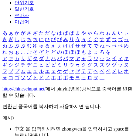
단위기호
일반기호
로마자
아랍어
あ
ぁ
か
が
さ
ざ
た
だ
な
は
ば
ぱ
ま
や
ゃ
ら
わ
ゎ
ん
い
ぃ
き
ぎ
し
じ
ち
ぢ
に
ひ
び
ぴ
み
り
う
ぅ
く
ぐ
す
ず
つ
づ
っ
ぬ
ふ
ぶ
ぷ
む
ゆ
ゅ
る
え
ぇ
け
げ
せ
ぜ
て
で
ね
へ
べ
ぺ
め
れ
お
ぉ
こ
ご
そ
ぞ
と
ど
の
ほ
ぼ
ぽ
も
よ
ょ
ろ
を
ア
ァ
カ
サ
ザ
タ
ダ
ナ
ハ
バ
パ
マ
ヤ
ャ
ラ
ワ
ヮ
ン
イ
ィ
キ
ギ
シ
ジ
チ
ヂ
ニ
ヒ
ビ
ピ
ミ
リ
ウ
ゥ
ク
グ
ス
ズ
ツ
ヅ
ッ
ヌ
フ
ブ
プ
ム
ユ
ュ
ル
エ
ェ
ケ
ゲ
セ
ゼ
テ
デ
ヘ
ベ
ペ
メ
レ
オ
ォ
コ
ゴ
ソ
ゾ
ト
ド
ノ
ホ
ボ
ポ
モ
ヨ
ョ
ロ
ヲ
―
http://chineseinput.net/
에서 pinyin(병음)방식으로 중국어를 변환
할 수 있습니다.
변환된 중국어를 복사하여 사용하시면 됩니다.
예시)
中文 을 입력하시려면
zhongwen
을 입력하시고 space를
누르시면됩니다.