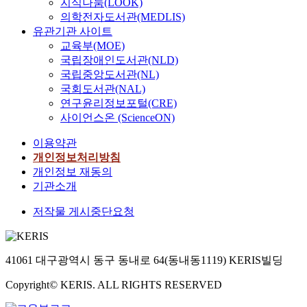
지식나눔(LOOK)
의학전자도서관(MEDLIS)
유관기관 사이트
교육부(MOE)
국립장애인도서관(NLD)
국립중앙도서관(NL)
국회도서관(NAL)
연구윤리정보포털(CRE)
사이언스온 (ScienceON)
이용약관
개인정보처리방침
개인정보 재동의
기관소개
저작물 게시중단요청
41061 대구광역시 동구 동내로 64(동내동1119) KERIS빌딩
Copyright© KERIS. ALL RIGHTS RESERVED