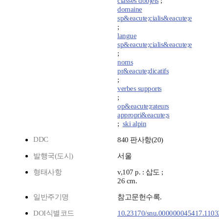
classes dobjets
;
domaine
sp&eacute;cialis&eacute;e
;
langue
sp&eacute;cialis&eacute;e
;
noms
pr&eacute;dicatifs
;
verbes supports
;
op&eacute;rateurs
appropri&eacute;s
;
ski alpin
DDC
840 판사항(20)
발행국(도시)
서울
형태사항
v,107 p. : 삽도 ;
26 cm.
일반주기명
참고문헌수록.
DOI식별코드
10.23170/snu.000000045417.1103