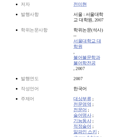
저자
전미현
발행사항
서울 : 서울대학
교 대학원, 2007
학위논문사항
학위논문(석사)
--
서울대학교 대
학원
,
불어불문학과
불어학전공
, 2007
발행연도
2007
작성언어
한국어
주제어
대상부류
;
전문영역
;
전문어
;
술어명사
;
기능동사
;
적정술어
;
알파인 스키
;