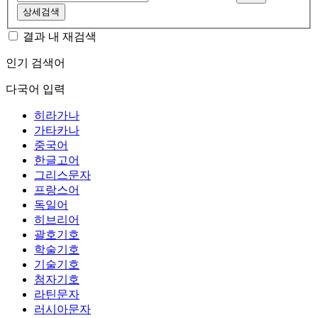
상세검색
결과 내 재검색
인기 검색어
다국어 입력
히라가나
가타카나
중국어
한글고어
그리스문자
프랑스어
독일어
히브리어
괄호기호
학술기호
기술기호
첨자기호
라틴문자
러시아문자