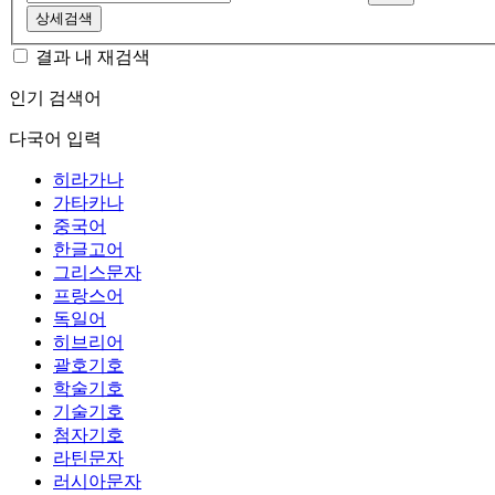
상세검색
결과 내 재검색
인기 검색어
다국어 입력
히라가나
가타카나
중국어
한글고어
그리스문자
프랑스어
독일어
히브리어
괄호기호
학술기호
기술기호
첨자기호
라틴문자
러시아문자