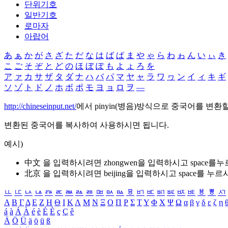
단위기호
일반기호
로마자
아랍어
あ
ぁ
か
が
さ
ざ
た
だ
な
は
ば
ぱ
ま
や
ゃ
ら
わ
ゎ
ん
い
ぃ
き
こ
ご
そ
ぞ
と
ど
の
ほ
ぼ
ぽ
も
よ
ょ
ろ
を
ア
ァ
カ
サ
ザ
タ
ダ
ナ
ハ
バ
パ
マ
ヤ
ャ
ラ
ワ
ヮ
ン
イ
ィ
キ
ギ
ソ
ゾ
ト
ド
ノ
ホ
ボ
ポ
モ
ヨ
ョ
ロ
ヲ
―
http://chineseinput.net/
에서 pinyin(병음)방식으로 중국어를 변환
변환된 중국어를 복사하여 사용하시면 됩니다.
예시)
中文 을 입력하시려면
zhongwen
을 입력하시고 space를
北京 을 입력하시려면
beijing
을 입력하시고 space를 누르
ㅥ
ㅦ
ㅧ
ㅨ
ㅩ
ㅪ
ㅫ
ㅬ
ㅭ
ㅮ
ㅯ
ㅰ
ㅱ
ㅲ
ㅳ
ㅴ
ㅵ
ㅶ
ㅷ
ㅸ
ㅹ
ㅺ
Α
Β
Γ
Δ
Ε
Ζ
Η
Θ
Ι
Κ
Λ
Μ
Ν
Ξ
Ο
Π
Ρ
Σ
Τ
Υ
Φ
Χ
Ψ
Ω
α
β
γ
δ
ε
ζ
η
á
à
Á
À
é
è
É
È
ç
Ç
ê
Ä
Ö
Ü
ä
ö
ü
ß