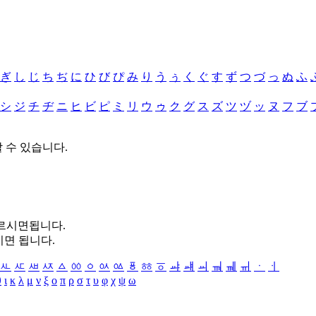
ぎ
し
じ
ち
ぢ
に
ひ
び
ぴ
み
り
う
ぅ
く
ぐ
す
ず
つ
づ
っ
ぬ
ふ
シ
ジ
チ
ヂ
ニ
ヒ
ビ
ピ
ミ
リ
ウ
ゥ
ク
グ
ス
ズ
ツ
ヅ
ッ
ヌ
フ
ブ
할 수 있습니다.
누르시면됩니다.
시면 됩니다.
ㅻ
ㅼ
ㅽ
ㅾ
ㅿ
ㆀ
ㆁ
ㆂ
ㆃ
ㆄ
ㆅ
ㆆ
ㆇ
ㆈ
ㆉ
ㆊ
ㆋ
ㆌ
ㆍ
ㆎ
θ
ι
κ
λ
μ
ν
ξ
ο
π
ρ
σ
τ
υ
φ
χ
ψ
ω