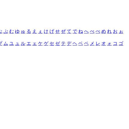
ぶ
ぷ
む
ゆ
ゅ
る
え
ぇ
け
げ
せ
ぜ
て
で
ね
へ
べ
ぺ
め
れ
お
ぉ
プ
ム
ユ
ュ
ル
エ
ェ
ケ
ゲ
セ
ゼ
テ
デ
ヘ
ベ
ペ
メ
レ
オ
ォ
コ
ゴ