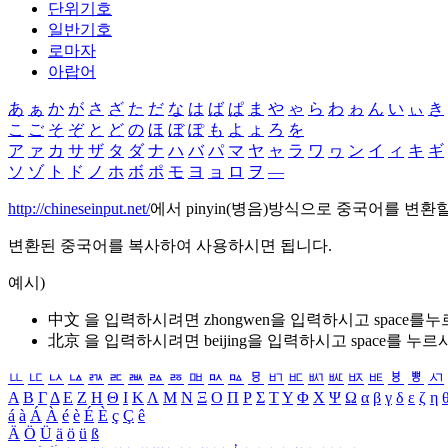
단위기호
일반기호
로마자
아랍어
あ
ぁ
か
が
さ
ざ
た
だ
な
は
ば
ぱ
ま
や
ゃ
ら
わ
ゎ
ん
い
ぃ
き
こ
ご
そ
ぞ
と
ど
の
ほ
ぼ
ぽ
も
よ
ょ
ろ
を
ア
ァ
カ
サ
ザ
タ
ダ
ナ
ハ
バ
パ
マ
ヤ
ャ
ラ
ワ
ヮ
ン
イ
ィ
キ
ギ
ソ
ゾ
ト
ド
ノ
ホ
ボ
ポ
モ
ヨ
ョ
ロ
ヲ
―
http://chineseinput.net/
에서 pinyin(병음)방식으로 중국어를 변환
변환된 중국어를 복사하여 사용하시면 됩니다.
예시)
中文 을 입력하시려면
zhongwen
을 입력하시고 space를
北京 을 입력하시려면
beijing
을 입력하시고 space를 누르
ㅥ
ㅦ
ㅧ
ㅨ
ㅩ
ㅪ
ㅫ
ㅬ
ㅭ
ㅮ
ㅯ
ㅰ
ㅱ
ㅲ
ㅳ
ㅴ
ㅵ
ㅶ
ㅷ
ㅸ
ㅹ
ㅺ
Α
Β
Γ
Δ
Ε
Ζ
Η
Θ
Ι
Κ
Λ
Μ
Ν
Ξ
Ο
Π
Ρ
Σ
Τ
Υ
Φ
Χ
Ψ
Ω
α
β
γ
δ
ε
ζ
η
á
à
Á
À
é
è
É
È
ç
Ç
ê
Ä
Ö
Ü
ä
ö
ü
ß