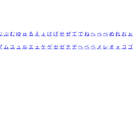
ぶ
ぷ
む
ゆ
ゅ
る
え
ぇ
け
げ
せ
ぜ
て
で
ね
へ
べ
ぺ
め
れ
お
ぉ
プ
ム
ユ
ュ
ル
エ
ェ
ケ
ゲ
セ
ゼ
テ
デ
ヘ
ベ
ペ
メ
レ
オ
ォ
コ
ゴ