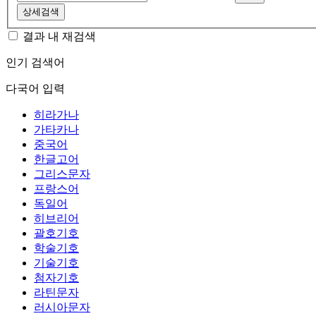
상세검색
결과 내 재검색
인기 검색어
다국어 입력
히라가나
가타카나
중국어
한글고어
그리스문자
프랑스어
독일어
히브리어
괄호기호
학술기호
기술기호
첨자기호
라틴문자
러시아문자