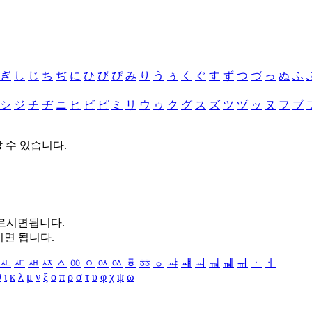
ぎ
し
じ
ち
ぢ
に
ひ
び
ぴ
み
り
う
ぅ
く
ぐ
す
ず
つ
づ
っ
ぬ
ふ
シ
ジ
チ
ヂ
ニ
ヒ
ビ
ピ
ミ
リ
ウ
ゥ
ク
グ
ス
ズ
ツ
ヅ
ッ
ヌ
フ
ブ
할 수 있습니다.
누르시면됩니다.
시면 됩니다.
ㅻ
ㅼ
ㅽ
ㅾ
ㅿ
ㆀ
ㆁ
ㆂ
ㆃ
ㆄ
ㆅ
ㆆ
ㆇ
ㆈ
ㆉ
ㆊ
ㆋ
ㆌ
ㆍ
ㆎ
θ
ι
κ
λ
μ
ν
ξ
ο
π
ρ
σ
τ
υ
φ
χ
ψ
ω