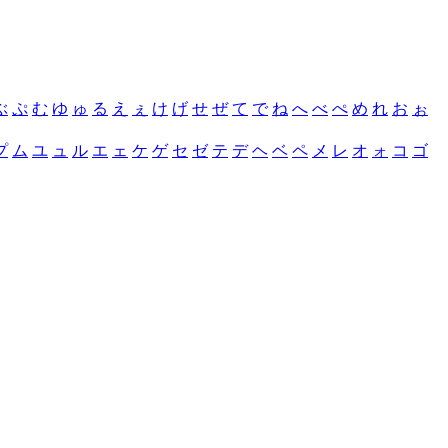
ぶ
ぷ
む
ゆ
ゅ
る
え
ぇ
け
げ
せ
ぜ
て
で
ね
へ
べ
ぺ
め
れ
お
ぉ
プ
ム
ユ
ュ
ル
エ
ェ
ケ
ゲ
セ
ゼ
テ
デ
ヘ
ベ
ペ
メ
レ
オ
ォ
コ
ゴ