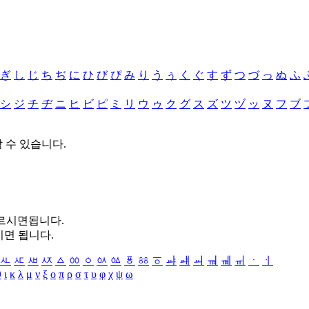
ぎ
し
じ
ち
ぢ
に
ひ
び
ぴ
み
り
う
ぅ
く
ぐ
す
ず
つ
づ
っ
ぬ
ふ
シ
ジ
チ
ヂ
ニ
ヒ
ビ
ピ
ミ
リ
ウ
ゥ
ク
グ
ス
ズ
ツ
ヅ
ッ
ヌ
フ
ブ
할 수 있습니다.
누르시면됩니다.
시면 됩니다.
ㅻ
ㅼ
ㅽ
ㅾ
ㅿ
ㆀ
ㆁ
ㆂ
ㆃ
ㆄ
ㆅ
ㆆ
ㆇ
ㆈ
ㆉ
ㆊ
ㆋ
ㆌ
ㆍ
ㆎ
θ
ι
κ
λ
μ
ν
ξ
ο
π
ρ
σ
τ
υ
φ
χ
ψ
ω