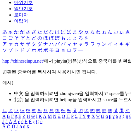
단위기호
일반기호
로마자
아랍어
あ
ぁ
か
が
さ
ざ
た
だ
な
は
ば
ぱ
ま
や
ゃ
ら
わ
ゎ
ん
い
ぃ
き
こ
ご
そ
ぞ
と
ど
の
ほ
ぼ
ぽ
も
よ
ょ
ろ
を
ア
ァ
カ
サ
ザ
タ
ダ
ナ
ハ
バ
パ
マ
ヤ
ャ
ラ
ワ
ヮ
ン
イ
ィ
キ
ギ
ソ
ゾ
ト
ド
ノ
ホ
ボ
ポ
モ
ヨ
ョ
ロ
ヲ
―
http://chineseinput.net/
에서 pinyin(병음)방식으로 중국어를 변환
변환된 중국어를 복사하여 사용하시면 됩니다.
예시)
中文 을 입력하시려면
zhongwen
을 입력하시고 space를
北京 을 입력하시려면
beijing
을 입력하시고 space를 누르
ㅥ
ㅦ
ㅧ
ㅨ
ㅩ
ㅪ
ㅫ
ㅬ
ㅭ
ㅮ
ㅯ
ㅰ
ㅱ
ㅲ
ㅳ
ㅴ
ㅵ
ㅶ
ㅷ
ㅸ
ㅹ
ㅺ
Α
Β
Γ
Δ
Ε
Ζ
Η
Θ
Ι
Κ
Λ
Μ
Ν
Ξ
Ο
Π
Ρ
Σ
Τ
Υ
Φ
Χ
Ψ
Ω
α
β
γ
δ
ε
ζ
η
á
à
Á
À
é
è
É
È
ç
Ç
ê
Ä
Ö
Ü
ä
ö
ü
ß