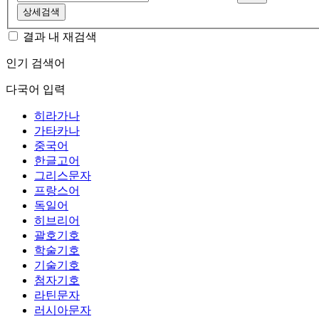
상세검색
결과 내 재검색
인기 검색어
다국어 입력
히라가나
가타카나
중국어
한글고어
그리스문자
프랑스어
독일어
히브리어
괄호기호
학술기호
기술기호
첨자기호
라틴문자
러시아문자