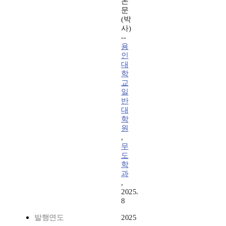
논
문
(박
사)
--
용
인
대
학
교
일
반
대
학
원
,
무
도
학
과
,
2025.
8
발행연도
2025