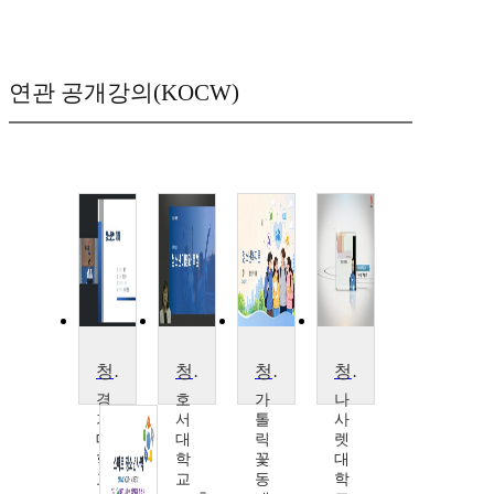
연관 공개강의(KOCW)
청소년복지론
청소년이해론
청소년복지론
청소년문제와 보호
경
호
가
나
기
서
톨
사
대
대
릭
렛
학
학
꽃
대
교
교
동
학