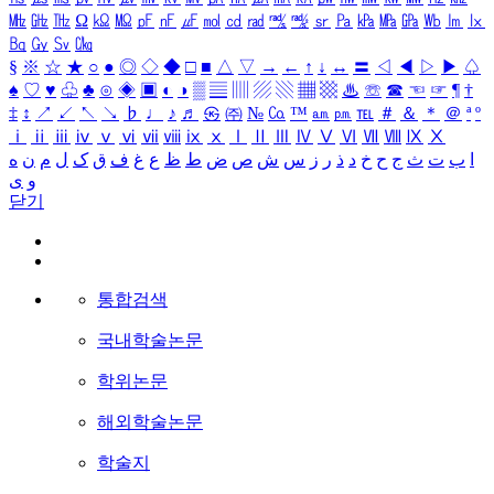
㎒
㎓
㎔
Ω
㏀
㏁
㎊
㎋
㎌
㏖
㏅
㎭
㎮
㎯
㏛
㎩
㎪
㎫
㎬
㏝
㏐
㏓
㏃
㏉
㏜
㏆
§
※
☆
★
○
●
◎
◇
◆
□
■
△
▽
→
←
↑
↓
↔
〓
◁
◀
▷
▶
♤
♠
♡
♥
♧
♣
⊙
◈
▣
◐
◑
▒
▤
▥
▨
▧
▦
▩
♨
☏
☎
☜
☞
¶
†
‡
↕
↗
↙
↖
↘
♭
♩
♪
♬
㉿
㈜
№
㏇
™
㏂
㏘
℡
＃
＆
＊
＠
ª
º
ⅰ
ⅱ
ⅲ
ⅳ
ⅴ
ⅵ
ⅶ
ⅷ
ⅸ
ⅹ
Ⅰ
Ⅱ
Ⅲ
Ⅳ
Ⅴ
Ⅵ
Ⅶ
Ⅷ
Ⅸ
Ⅹ
ا
ب
ت
ث
ج
ح
خ
د
ذ
ر
ز
س
ش
ص
ض
ط
ظ
ع
غ
ف
ق
ک
ل
م
ن
ه
و
ی
닫기
통합검색
국내학술논문
학위논문
해외학술논문
학술지