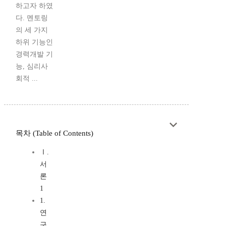
하고자 하였
다. 멘토링
의 세 가지
하위 기능인
경력개발 기
능, 심리사
회적 ...
목차 (Table of Contents)
Ⅰ.
서
론
1
1.
연
구