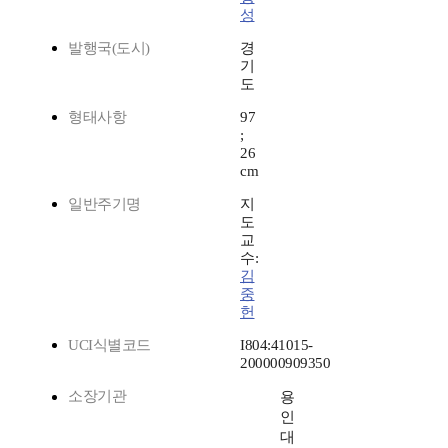
성
발행국(도시)
경
기
도
형태사항
97
;
26
cm
일반주기명
지
도
교
수:
김
중
헌
UCI식별코드
I804:41015-
200000909350
소장기관
용
인
대