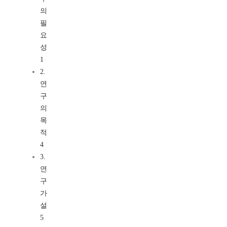
의
필
요
성
1
2.
연
구
의
목
적
4
3.
연
구
가
설
5