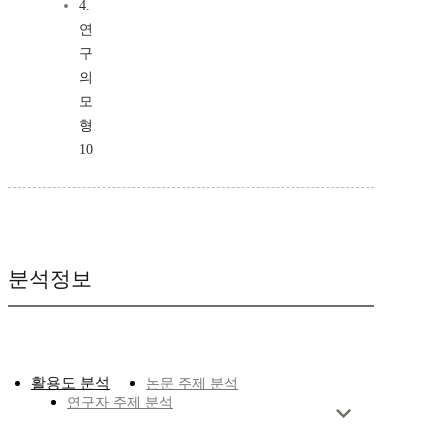
4.
연
구
의
모
형
10
분석정보
활용도 분석
논문 주제 분석
연구자 주제 분석