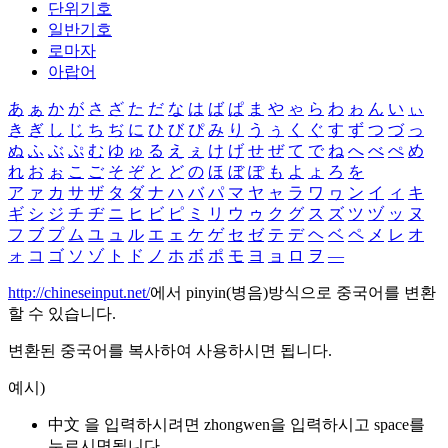
단위기호
일반기호
로마자
아랍어
あ
ぁ
か
が
さ
ざ
た
だ
な
は
ば
ぱ
ま
や
ゃ
ら
わ
ゎ
ん
い
ぃ
き
ぎ
し
じ
ち
ぢ
に
ひ
び
ぴ
み
り
う
ぅ
く
ぐ
す
ず
つ
づ
っ
ぬ
ふ
ぶ
ぷ
む
ゆ
ゅ
る
え
ぇ
け
げ
せ
ぜ
て
で
ね
へ
べ
ぺ
め
れ
お
ぉ
こ
ご
そ
ぞ
と
ど
の
ほ
ぼ
ぽ
も
よ
ょ
ろ
を
ア
ァ
カ
サ
ザ
タ
ダ
ナ
ハ
バ
パ
マ
ヤ
ャ
ラ
ワ
ヮ
ン
イ
ィ
キ
ギ
シ
ジ
チ
ヂ
ニ
ヒ
ビ
ピ
ミ
リ
ウ
ゥ
ク
グ
ス
ズ
ツ
ヅ
ッ
ヌ
フ
ブ
プ
ム
ユ
ュ
ル
エ
ェ
ケ
ゲ
セ
ゼ
テ
デ
ヘ
ベ
ペ
メ
レ
オ
ォ
コ
ゴ
ソ
ゾ
ト
ド
ノ
ホ
ボ
ポ
モ
ヨ
ョ
ロ
ヲ
―
http://chineseinput.net/
에서 pinyin(병음)방식으로 중국어를 변환
할 수 있습니다.
변환된 중국어를 복사하여 사용하시면 됩니다.
예시)
中文 을 입력하시려면
zhongwen
을 입력하시고 space를
누르시면됩니다.