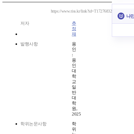
https://www.riss.kr/link?id=T17276832
나만
저자
추
정
재
발행사항
용
인
:
용
인
대
학
교
일
반
대
학
원,
2025
학위논문사항
학
위