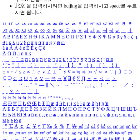
北京 을 입력하시려면
beijing
을 입력하시고 space를 누르
시면 됩니다.
ㅥ
ㅦ
ㅧ
ㅨ
ㅩ
ㅪ
ㅫ
ㅬ
ㅭ
ㅮ
ㅯ
ㅰ
ㅱ
ㅲ
ㅳ
ㅴ
ㅵ
ㅶ
ㅷ
ㅸ
ㅹ
ㅺ
ㅻ
ㅼ
ㅽ
ㅾ
ㅿ
ㆀ
ㆁ
ㆂ
ㆃ
ㆄ
ㆅ
ㆆ
ㆇ
ㆈ
ㆉ
ㆊ
ㆋ
ㆌ
ㆍ
ㆎ
Α
Β
Γ
Δ
Ε
Ζ
Η
Θ
Ι
Κ
Λ
Μ
Ν
Ξ
Ο
Π
Ρ
Σ
Τ
Υ
Φ
Χ
Ψ
Ω
α
β
γ
δ
ε
ζ
η
θ
ι
κ
λ
μ
ν
ξ
ο
π
ρ
σ
τ
υ
φ
χ
ψ
ω
á
à
Á
À
é
è
É
È
ç
Ç
ê
Ä
Ö
Ü
ä
ö
ü
ß
ְ
ֳ
ֲ
ֱ
ָ
ַ
ֵ
ֶ
ִ
ֹ
ּ
ֻ
ׂ
ׁ
ּ
ב
ה
נ
מ
צ
ת
ץ
ש
ד
ג
כ
ע
י
ח
ל
ך
ף
ק
ר
א
ט
ו
ן
ם
פ
‘
’
“
”
〔
〕
〈
〉
「
」
『
』
【
】
＂
（
）
［
］
｛
｝
±
×
÷
≠
≤
≥
∞
∴
♂
♀
∠
⊥
⌒
∂
∇
≡
≒
≪
≫
√
∽
∝
∵
∫
∬
∈
∋
⊆
⊇
⊂
⊃
∪
∩
∧
∨
￢
⇒
⇔
∀
∃
∮
∑
∏
＋
－
＜
＝
＞
、
。
·
‥
…
¨
〃
―
∥
＼
∼
´
～
ˇ
˘
˝
˚
˙
¸
˛
¡
¿
ː
！
＇
，
．
／
：
；
？
＾
＿
｀
｜
½
⅓
⅔
¼
¾
⅛
⅜
⅝
⅞
¹
²
³
⁴
ⁿ
₁
₂
₃
₄
Æ
Ð
Ħ
Ĳ
Ł
Ø
Œ
Þ
Ŧ
Ŋ
æ
đ
ð
ħ
ı
ĳ
ĸ
ŀ
ł
ø
œ
ß
þ
ŧ
ŋ
ŉ
А
Б
В
Г
Д
Е
Ё
Ж
З
И
Й
К
Л
М
Н
О
П
Р
С
Т
У
Ф
Х
Ц
Ч
Ш
Щ
Ъ
Ы
Ь
Э
Ю
Я
а
б
в
г
д
е
ё
ж
з
и
й
к
л
м
н
о
п
р
с
т
у
ф
х
ц
ч
ш
щ
ъ
ы
ь
э
ю
я
′
″
℃
Å
￠
￡
￥
¤
℉
‰
＄
％
Ｆ
￦
㎕
㎖
㎗
ℓ
㎘
㏄
㎣
㎤
㎥
㎦
㎙
㎚
㎛
㎜
㎝
㎞
㎟
㎠
㎡
㎢
㏊
㎍
㎎
㎏
㏏
㎈
㎉
㏈
㎧
㎨
㎰
㎱
㎲
㎳
㎴
㎵
㎶
㎷
㎸
㎹
㎀
㎁
㎂
㎃
㎄
㎺
㎻
㎽
㎾
㎿
㎐
㎑