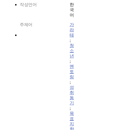
작성언어
한
국
어
주제어
가
라
테
;
청
소
년
;
멘
토
링
;
성
취
동
기
;
목
표
지
향