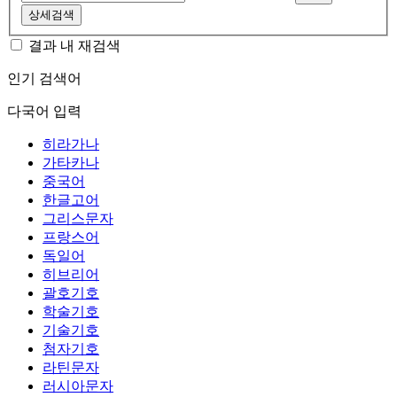
상세검색
결과 내 재검색
인기 검색어
다국어 입력
히라가나
가타카나
중국어
한글고어
그리스문자
프랑스어
독일어
히브리어
괄호기호
학술기호
기술기호
첨자기호
라틴문자
러시아문자