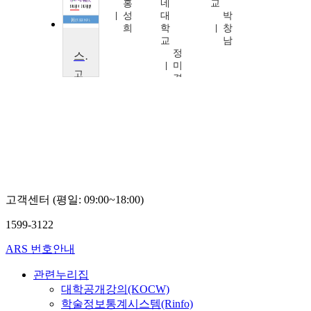
김
홍
네
교
형
성
대
박
모
희
학
창
교
남
정
스마트시대의 청소년사역
미
고
경
신
대
학
교
김
세
광
고객센터 (평일: 09:00~18:00)
1599-3122
ARS 번호안내
관련누리집
대학공개강의(KOCW)
학술정보통계시스템(Rinfo)