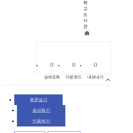
학
교
도
서
관
0
0
0
상세조회
다운로드
내보내기
원문보기
음성듣기
인용하기