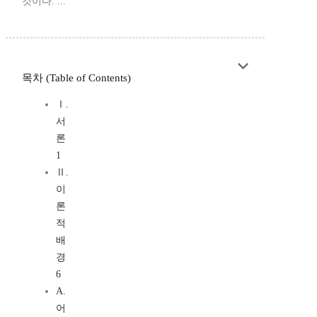
것이다. ...
목차 (Table of Contents)
Ⅰ.
서
론
1
Ⅱ.
이
론
적
배
경
6
A.
어