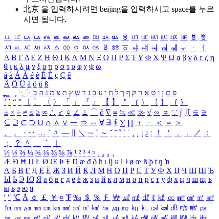
北京 을 입력하시려면
beijing
을 입력하시고 space를 누르
시면 됩니다.
ㅥ
ㅦ
ㅧ
ㅨ
ㅩ
ㅪ
ㅫ
ㅬ
ㅭ
ㅮ
ㅯ
ㅰ
ㅱ
ㅲ
ㅳ
ㅴ
ㅵ
ㅶ
ㅷ
ㅸ
ㅹ
ㅺ
ㅻ
ㅼ
ㅽ
ㅾ
ㅿ
ㆀ
ㆁ
ㆂ
ㆃ
ㆄ
ㆅ
ㆆ
ㆇ
ㆈ
ㆉ
ㆊ
ㆋ
ㆌ
ㆍ
ㆎ
Α
Β
Γ
Δ
Ε
Ζ
Η
Θ
Ι
Κ
Λ
Μ
Ν
Ξ
Ο
Π
Ρ
Σ
Τ
Υ
Φ
Χ
Ψ
Ω
α
β
γ
δ
ε
ζ
η
θ
ι
κ
λ
μ
ν
ξ
ο
π
ρ
σ
τ
υ
φ
χ
ψ
ω
á
à
Á
À
é
è
É
È
ç
Ç
ê
Ä
Ö
Ü
ä
ö
ü
ß
ְ
ֳ
ֲ
ֱ
ָ
ַ
ֵ
ֶ
ִ
ֹ
ּ
ֻ
ׂ
ׁ
ּ
ב
ה
נ
מ
צ
ת
ץ
ש
ד
ג
כ
ע
י
ח
ל
ך
ף
ק
ר
א
ט
ו
ן
ם
פ
‘
’
“
”
〔
〕
〈
〉
「
」
『
』
【
】
＂
（
）
［
］
｛
｝
±
×
÷
≠
≤
≥
∞
∴
♂
♀
∠
⊥
⌒
∂
∇
≡
≒
≪
≫
√
∽
∝
∵
∫
∬
∈
∋
⊆
⊇
⊂
⊃
∪
∩
∧
∨
￢
⇒
⇔
∀
∃
∮
∑
∏
＋
－
＜
＝
＞
、
。
·
‥
…
¨
〃
―
∥
＼
∼
´
～
ˇ
˘
˝
˚
˙
¸
˛
¡
¿
ː
！
＇
，
．
／
：
；
？
＾
＿
｀
｜
½
⅓
⅔
¼
¾
⅛
⅜
⅝
⅞
¹
²
³
⁴
ⁿ
₁
₂
₃
₄
Æ
Ð
Ħ
Ĳ
Ł
Ø
Œ
Þ
Ŧ
Ŋ
æ
đ
ð
ħ
ı
ĳ
ĸ
ŀ
ł
ø
œ
ß
þ
ŧ
ŋ
ŉ
А
Б
В
Г
Д
Е
Ё
Ж
З
И
Й
К
Л
М
Н
О
П
Р
С
Т
У
Ф
Х
Ц
Ч
Ш
Щ
Ъ
Ы
Ь
Э
Ю
Я
а
б
в
г
д
е
ё
ж
з
и
й
к
л
м
н
о
п
р
с
т
у
ф
х
ц
ч
ш
щ
ъ
ы
ь
э
ю
я
′
″
℃
Å
￠
￡
￥
¤
℉
‰
＄
％
Ｆ
￦
㎕
㎖
㎗
ℓ
㎘
㏄
㎣
㎤
㎥
㎦
㎙
㎚
㎛
㎜
㎝
㎞
㎟
㎠
㎡
㎢
㏊
㎍
㎎
㎏
㏏
㎈
㎉
㏈
㎧
㎨
㎰
㎱
㎲
㎳
㎴
㎵
㎶
㎷
㎸
㎹
㎀
㎁
㎂
㎃
㎄
㎺
㎻
㎽
㎾
㎿
㎐
㎑