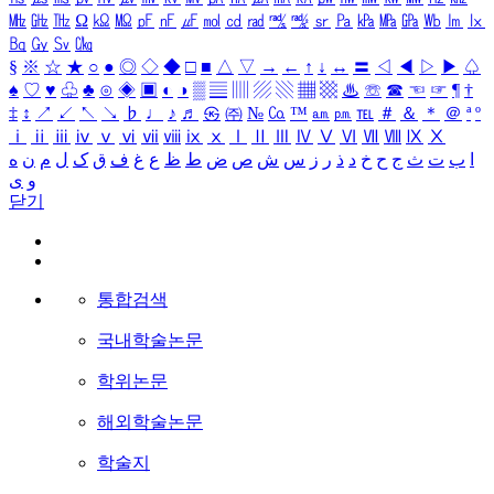
㎒
㎓
㎔
Ω
㏀
㏁
㎊
㎋
㎌
㏖
㏅
㎭
㎮
㎯
㏛
㎩
㎪
㎫
㎬
㏝
㏐
㏓
㏃
㏉
㏜
㏆
§
※
☆
★
○
●
◎
◇
◆
□
■
△
▽
→
←
↑
↓
↔
〓
◁
◀
▷
▶
♤
♠
♡
♥
♧
♣
⊙
◈
▣
◐
◑
▒
▤
▥
▨
▧
▦
▩
♨
☏
☎
☜
☞
¶
†
‡
↕
↗
↙
↖
↘
♭
♩
♪
♬
㉿
㈜
№
㏇
™
㏂
㏘
℡
＃
＆
＊
＠
ª
º
ⅰ
ⅱ
ⅲ
ⅳ
ⅴ
ⅵ
ⅶ
ⅷ
ⅸ
ⅹ
Ⅰ
Ⅱ
Ⅲ
Ⅳ
Ⅴ
Ⅵ
Ⅶ
Ⅷ
Ⅸ
Ⅹ
ا
ب
ت
ث
ج
ح
خ
د
ذ
ر
ز
س
ش
ص
ض
ط
ظ
ع
غ
ف
ق
ک
ل
م
ن
ه
و
ی
닫기
통합검색
국내학술논문
학위논문
해외학술논문
학술지