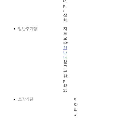
69
p.
:
삽
화.
일반주기명
지
도
교
수:
신
나
나
참
고
문
헌:
p.
43-
55
소장기관
이
화
여
자