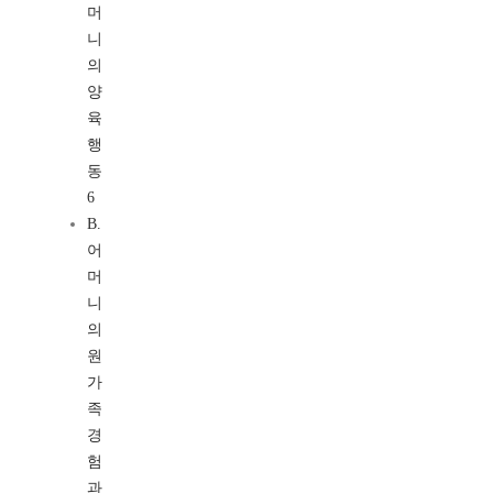
머
니
의
양
육
행
동
6
B.
어
머
니
의
원
가
족
경
험
과