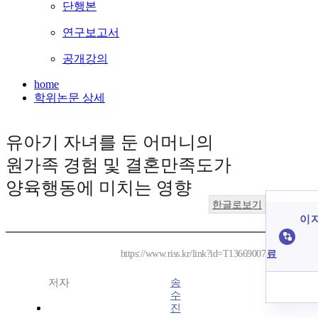
단행본
연구보고서
공개강의
home
학위논문 상세
유아기 자녀를 둔 어머니의
원가족 경험 및 결혼만족도가
양육행동에 미치는 영향
한글로보기
이 
료
https://www.riss.kr/link?id=T13669007
저자
송
수
진