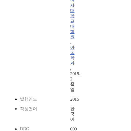
여
자
대
학
교
대
학
원
,
아
동
학
과
,
2015.
2.
졸
업
발행연도
2015
작성언어
한
국
어
DDC
600