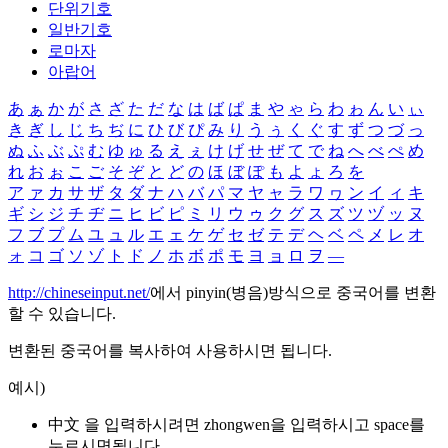
단위기호
일반기호
로마자
아랍어
あ
ぁ
か
が
さ
ざ
た
だ
な
は
ば
ぱ
ま
や
ゃ
ら
わ
ゎ
ん
い
ぃ
き
ぎ
し
じ
ち
ぢ
に
ひ
び
ぴ
み
り
う
ぅ
く
ぐ
す
ず
つ
づ
っ
ぬ
ふ
ぶ
ぷ
む
ゆ
ゅ
る
え
ぇ
け
げ
せ
ぜ
て
で
ね
へ
べ
ぺ
め
れ
お
ぉ
こ
ご
そ
ぞ
と
ど
の
ほ
ぼ
ぽ
も
よ
ょ
ろ
を
ア
ァ
カ
サ
ザ
タ
ダ
ナ
ハ
バ
パ
マ
ヤ
ャ
ラ
ワ
ヮ
ン
イ
ィ
キ
ギ
シ
ジ
チ
ヂ
ニ
ヒ
ビ
ピ
ミ
リ
ウ
ゥ
ク
グ
ス
ズ
ツ
ヅ
ッ
ヌ
フ
ブ
プ
ム
ユ
ュ
ル
エ
ェ
ケ
ゲ
セ
ゼ
テ
デ
ヘ
ベ
ペ
メ
レ
オ
ォ
コ
ゴ
ソ
ゾ
ト
ド
ノ
ホ
ボ
ポ
モ
ヨ
ョ
ロ
ヲ
―
http://chineseinput.net/
에서 pinyin(병음)방식으로 중국어를 변환
할 수 있습니다.
변환된 중국어를 복사하여 사용하시면 됩니다.
예시)
中文 을 입력하시려면
zhongwen
을 입력하시고 space를
누르시면됩니다.