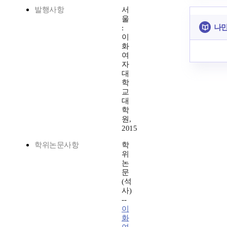
발행사항
서
울
나만
:
이
화
여
자
대
학
교
대
학
원,
2015
학위논문사항
학
위
논
문
(석
사)
--
이
화