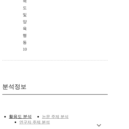
족
도
및
양
육
행
동
10
분석정보
활용도 분석
논문 주제 분석
연구자 주제 분석