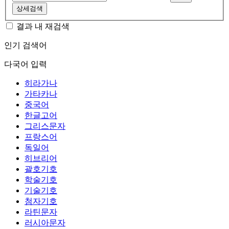
상세검색
결과 내 재검색
인기 검색어
다국어 입력
히라가나
가타카나
중국어
한글고어
그리스문자
프랑스어
독일어
히브리어
괄호기호
학술기호
기술기호
첨자기호
라틴문자
러시아문자