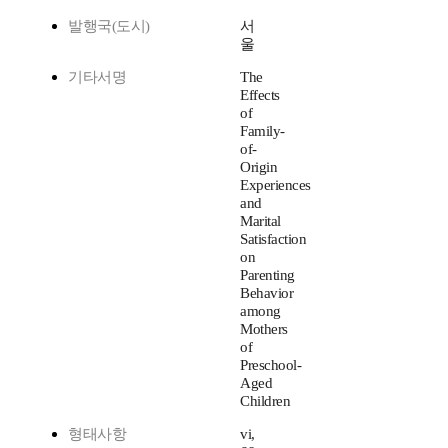
발행국(도시)
서
울
기타서명
The
Effects
of
Family-
of-
Origin
Experiences
and
Marital
Satisfaction
on
Parenting
Behavior
among
Mothers
of
Preschool-
Aged
Children
형태사항
vi,