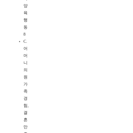
양
육
행
동
8
C.
어
머
니
의
원
가
족
경
험,
결
혼
만