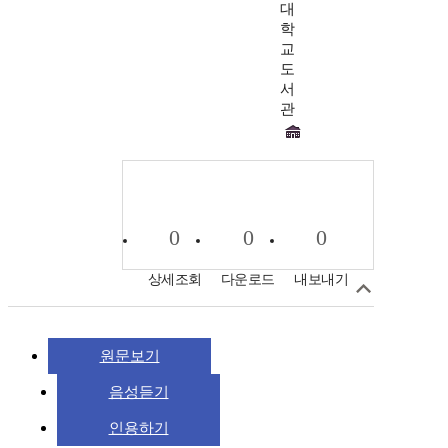
대
학
교
도
서
관
0
0
0
상세조회
다운로드
내보내기
원문보기
음성듣기
인용하기