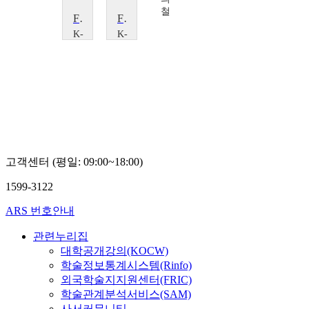
성
철
철
경
Fundamentals of Psychology
Fundamentals of Psychology
K-
K-
MOOC
MOOC
우송대
우송대
학교
학교
Kishor
Kishor
Chandran
Chandran
고객센터 (평일: 09:00~18:00)
1599-3122
ARS 번호안내
관련누리집
대학공개강의(KOCW)
학술정보통계시스템(Rinfo)
외국학술지지원센터(FRIC)
학술관계분석서비스(SAM)
사서커뮤니티