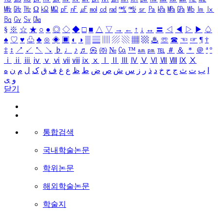
㎒
㎓
㎔
Ω
㏀
㏁
㎊
㎋
㎌
㏖
㏅
㎭
㎮
㎯
㏛
㎩
㎪
㎫
㎬
㏝
㏐
㏓
㏃
㏉
㏜
㏆
§
※
☆
★
○
●
◎
◇
◆
□
■
△
▽
→
←
↑
↓
↔
〓
◁
◀
▷
▶
♤
♠
♡
♥
♧
♣
⊙
◈
▣
◐
◑
▒
▤
▥
▨
▧
▦
▩
♨
☏
☎
☜
☞
¶
†
‡
↕
↗
↙
↖
↘
♭
♩
♪
♬
㉿
㈜
№
㏇
™
㏂
㏘
℡
＃
＆
＊
＠
ª
º
ⅰ
ⅱ
ⅲ
ⅳ
ⅴ
ⅵ
ⅶ
ⅷ
ⅸ
ⅹ
Ⅰ
Ⅱ
Ⅲ
Ⅳ
Ⅴ
Ⅵ
Ⅶ
Ⅷ
Ⅸ
Ⅹ
ا
ب
ت
ث
ج
ح
خ
د
ذ
ر
ز
س
ش
ص
ض
ط
ظ
ع
غ
ف
ق
ک
ل
م
ن
ه
و
ی
닫기
통합검색
국내학술논문
학위논문
해외학술논문
학술지