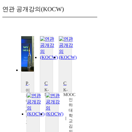
연관 공개강의(KOCW)
Psychology of Adolescence
Cultural Psychology
Cultural Psychology
K-
K-
이
MOOC
MOOC
화
인
인
여
하
하
자
대
대
대
학
학
학
교
교
교
김
김
유
의
의