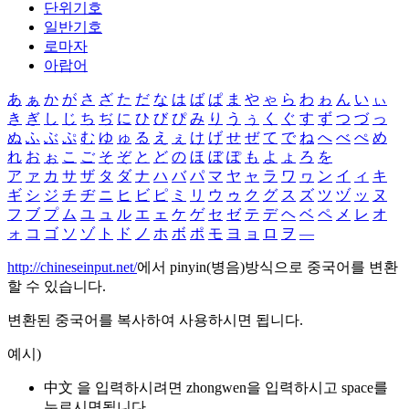
단위기호
일반기호
로마자
아랍어
あ
ぁ
か
が
さ
ざ
た
だ
な
は
ば
ぱ
ま
や
ゃ
ら
わ
ゎ
ん
い
ぃ
き
ぎ
し
じ
ち
ぢ
に
ひ
び
ぴ
み
り
う
ぅ
く
ぐ
す
ず
つ
づ
っ
ぬ
ふ
ぶ
ぷ
む
ゆ
ゅ
る
え
ぇ
け
げ
せ
ぜ
て
で
ね
へ
べ
ぺ
め
れ
お
ぉ
こ
ご
そ
ぞ
と
ど
の
ほ
ぼ
ぽ
も
よ
ょ
ろ
を
ア
ァ
カ
サ
ザ
タ
ダ
ナ
ハ
バ
パ
マ
ヤ
ャ
ラ
ワ
ヮ
ン
イ
ィ
キ
ギ
シ
ジ
チ
ヂ
ニ
ヒ
ビ
ピ
ミ
リ
ウ
ゥ
ク
グ
ス
ズ
ツ
ヅ
ッ
ヌ
フ
ブ
プ
ム
ユ
ュ
ル
エ
ェ
ケ
ゲ
セ
ゼ
テ
デ
ヘ
ベ
ペ
メ
レ
オ
ォ
コ
ゴ
ソ
ゾ
ト
ド
ノ
ホ
ボ
ポ
モ
ヨ
ョ
ロ
ヲ
―
http://chineseinput.net/
에서 pinyin(병음)방식으로 중국어를 변환
할 수 있습니다.
변환된 중국어를 복사하여 사용하시면 됩니다.
예시)
中文 을 입력하시려면
zhongwen
을 입력하시고 space를
누르시면됩니다.