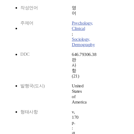
작성언어
영
어
주제어
Psychology,
Clinical
;
Sociology,
Demography
DDC
646.79306.38
판
사
항
(21)
발행국(도시)
United
States
of
America
형태사항
v,
170
p.
:
ill.