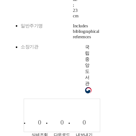
;
23
cm
일반주기명
Includes
bibliographical
references
소장기관
국
립
중
앙
도
서
관
0
0
0
상세조회
다운로드
내보내기