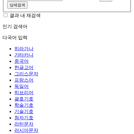
상세검색
결과 내 재검색
인기 검색어
다국어 입력
히라가나
가타카나
중국어
한글고어
그리스문자
프랑스어
독일어
히브리어
괄호기호
학술기호
기술기호
첨자기호
라틴문자
러시아문자