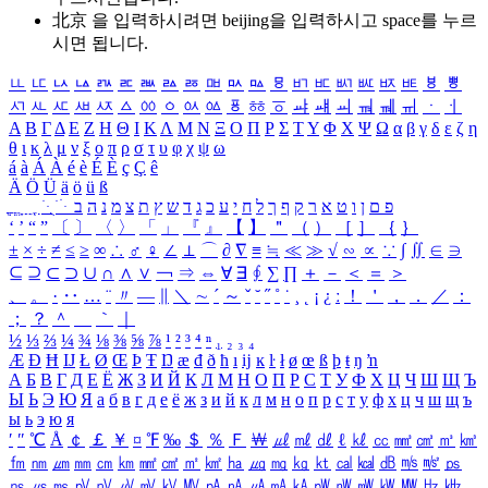
北京 을 입력하시려면
beijing
을 입력하시고 space를 누르
시면 됩니다.
ㅥ
ㅦ
ㅧ
ㅨ
ㅩ
ㅪ
ㅫ
ㅬ
ㅭ
ㅮ
ㅯ
ㅰ
ㅱ
ㅲ
ㅳ
ㅴ
ㅵ
ㅶ
ㅷ
ㅸ
ㅹ
ㅺ
ㅻ
ㅼ
ㅽ
ㅾ
ㅿ
ㆀ
ㆁ
ㆂ
ㆃ
ㆄ
ㆅ
ㆆ
ㆇ
ㆈ
ㆉ
ㆊ
ㆋ
ㆌ
ㆍ
ㆎ
Α
Β
Γ
Δ
Ε
Ζ
Η
Θ
Ι
Κ
Λ
Μ
Ν
Ξ
Ο
Π
Ρ
Σ
Τ
Υ
Φ
Χ
Ψ
Ω
α
β
γ
δ
ε
ζ
η
θ
ι
κ
λ
μ
ν
ξ
ο
π
ρ
σ
τ
υ
φ
χ
ψ
ω
á
à
Á
À
é
è
É
È
ç
Ç
ê
Ä
Ö
Ü
ä
ö
ü
ß
ְ
ֳ
ֲ
ֱ
ָ
ַ
ֵ
ֶ
ִ
ֹ
ּ
ֻ
ׂ
ׁ
ּ
ב
ה
נ
מ
צ
ת
ץ
ש
ד
ג
כ
ע
י
ח
ל
ך
ף
ק
ר
א
ט
ו
ן
ם
פ
‘
’
“
”
〔
〕
〈
〉
「
」
『
』
【
】
＂
（
）
［
］
｛
｝
±
×
÷
≠
≤
≥
∞
∴
♂
♀
∠
⊥
⌒
∂
∇
≡
≒
≪
≫
√
∽
∝
∵
∫
∬
∈
∋
⊆
⊇
⊂
⊃
∪
∩
∧
∨
￢
⇒
⇔
∀
∃
∮
∑
∏
＋
－
＜
＝
＞
、
。
·
‥
…
¨
〃
―
∥
＼
∼
´
～
ˇ
˘
˝
˚
˙
¸
˛
¡
¿
ː
！
＇
，
．
／
：
；
？
＾
＿
｀
｜
½
⅓
⅔
¼
¾
⅛
⅜
⅝
⅞
¹
²
³
⁴
ⁿ
₁
₂
₃
₄
Æ
Ð
Ħ
Ĳ
Ł
Ø
Œ
Þ
Ŧ
Ŋ
æ
đ
ð
ħ
ı
ĳ
ĸ
ŀ
ł
ø
œ
ß
þ
ŧ
ŋ
ŉ
А
Б
В
Г
Д
Е
Ё
Ж
З
И
Й
К
Л
М
Н
О
П
Р
С
Т
У
Ф
Х
Ц
Ч
Ш
Щ
Ъ
Ы
Ь
Э
Ю
Я
а
б
в
г
д
е
ё
ж
з
и
й
к
л
м
н
о
п
р
с
т
у
ф
х
ц
ч
ш
щ
ъ
ы
ь
э
ю
я
′
″
℃
Å
￠
￡
￥
¤
℉
‰
＄
％
Ｆ
￦
㎕
㎖
㎗
ℓ
㎘
㏄
㎣
㎤
㎥
㎦
㎙
㎚
㎛
㎜
㎝
㎞
㎟
㎠
㎡
㎢
㏊
㎍
㎎
㎏
㏏
㎈
㎉
㏈
㎧
㎨
㎰
㎱
㎲
㎳
㎴
㎵
㎶
㎷
㎸
㎹
㎀
㎁
㎂
㎃
㎄
㎺
㎻
㎽
㎾
㎿
㎐
㎑