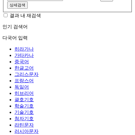
상세검색
결과 내 재검색
인기 검색어
다국어 입력
히라가나
가타카나
중국어
한글고어
그리스문자
프랑스어
독일어
히브리어
괄호기호
학술기호
기술기호
첨자기호
라틴문자
러시아문자