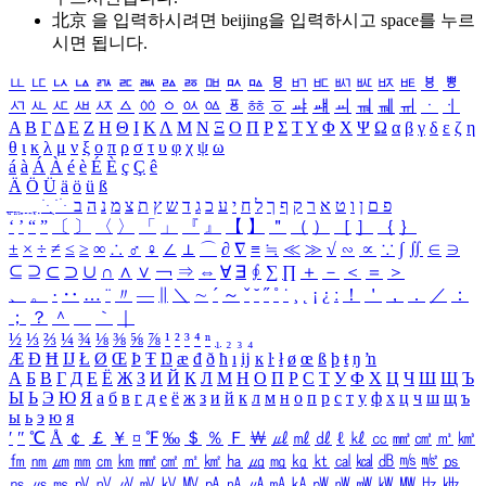
北京 을 입력하시려면
beijing
을 입력하시고 space를 누르
시면 됩니다.
ㅥ
ㅦ
ㅧ
ㅨ
ㅩ
ㅪ
ㅫ
ㅬ
ㅭ
ㅮ
ㅯ
ㅰ
ㅱ
ㅲ
ㅳ
ㅴ
ㅵ
ㅶ
ㅷ
ㅸ
ㅹ
ㅺ
ㅻ
ㅼ
ㅽ
ㅾ
ㅿ
ㆀ
ㆁ
ㆂ
ㆃ
ㆄ
ㆅ
ㆆ
ㆇ
ㆈ
ㆉ
ㆊ
ㆋ
ㆌ
ㆍ
ㆎ
Α
Β
Γ
Δ
Ε
Ζ
Η
Θ
Ι
Κ
Λ
Μ
Ν
Ξ
Ο
Π
Ρ
Σ
Τ
Υ
Φ
Χ
Ψ
Ω
α
β
γ
δ
ε
ζ
η
θ
ι
κ
λ
μ
ν
ξ
ο
π
ρ
σ
τ
υ
φ
χ
ψ
ω
á
à
Á
À
é
è
É
È
ç
Ç
ê
Ä
Ö
Ü
ä
ö
ü
ß
ְ
ֳ
ֲ
ֱ
ָ
ַ
ֵ
ֶ
ִ
ֹ
ּ
ֻ
ׂ
ׁ
ּ
ב
ה
נ
מ
צ
ת
ץ
ש
ד
ג
כ
ע
י
ח
ל
ך
ף
ק
ר
א
ט
ו
ן
ם
פ
‘
’
“
”
〔
〕
〈
〉
「
」
『
』
【
】
＂
（
）
［
］
｛
｝
±
×
÷
≠
≤
≥
∞
∴
♂
♀
∠
⊥
⌒
∂
∇
≡
≒
≪
≫
√
∽
∝
∵
∫
∬
∈
∋
⊆
⊇
⊂
⊃
∪
∩
∧
∨
￢
⇒
⇔
∀
∃
∮
∑
∏
＋
－
＜
＝
＞
、
。
·
‥
…
¨
〃
―
∥
＼
∼
´
～
ˇ
˘
˝
˚
˙
¸
˛
¡
¿
ː
！
＇
，
．
／
：
；
？
＾
＿
｀
｜
½
⅓
⅔
¼
¾
⅛
⅜
⅝
⅞
¹
²
³
⁴
ⁿ
₁
₂
₃
₄
Æ
Ð
Ħ
Ĳ
Ł
Ø
Œ
Þ
Ŧ
Ŋ
æ
đ
ð
ħ
ı
ĳ
ĸ
ŀ
ł
ø
œ
ß
þ
ŧ
ŋ
ŉ
А
Б
В
Г
Д
Е
Ё
Ж
З
И
Й
К
Л
М
Н
О
П
Р
С
Т
У
Ф
Х
Ц
Ч
Ш
Щ
Ъ
Ы
Ь
Э
Ю
Я
а
б
в
г
д
е
ё
ж
з
и
й
к
л
м
н
о
п
р
с
т
у
ф
х
ц
ч
ш
щ
ъ
ы
ь
э
ю
я
′
″
℃
Å
￠
￡
￥
¤
℉
‰
＄
％
Ｆ
￦
㎕
㎖
㎗
ℓ
㎘
㏄
㎣
㎤
㎥
㎦
㎙
㎚
㎛
㎜
㎝
㎞
㎟
㎠
㎡
㎢
㏊
㎍
㎎
㎏
㏏
㎈
㎉
㏈
㎧
㎨
㎰
㎱
㎲
㎳
㎴
㎵
㎶
㎷
㎸
㎹
㎀
㎁
㎂
㎃
㎄
㎺
㎻
㎽
㎾
㎿
㎐
㎑