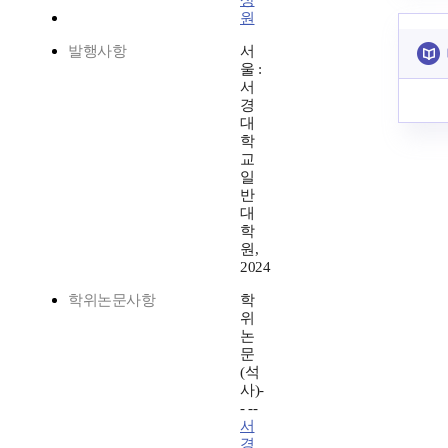
상
원
발행사항
서
울 :
서
경
대
학
교
일
반
대
학
원,
2024
학위논문사항
학
위
논
문
(석
사)-
- --
서
경