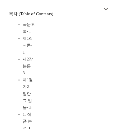
목차 (Table of Contents)
국문초
록· i
제1장
서론·
1
제2장
본론·
3
제1절
가지
말란
그 말
을· 3
1. 작
품 분
석 3