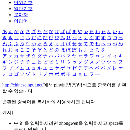
단위기호
일반기호
로마자
아랍어
あ
ぁ
か
が
さ
ざ
た
だ
な
は
ば
ぱ
ま
や
ゃ
ら
わ
ゎ
ん
い
ぃ
き
ぎ
し
じ
ち
ぢ
に
ひ
び
ぴ
み
り
う
ぅ
く
ぐ
す
ず
つ
づ
っ
ぬ
ふ
ぶ
ぷ
む
ゆ
ゅ
る
え
ぇ
け
げ
せ
ぜ
て
で
ね
へ
べ
ぺ
め
れ
お
ぉ
こ
ご
そ
ぞ
と
ど
の
ほ
ぼ
ぽ
も
よ
ょ
ろ
を
ア
ァ
カ
サ
ザ
タ
ダ
ナ
ハ
バ
パ
マ
ヤ
ャ
ラ
ワ
ヮ
ン
イ
ィ
キ
ギ
シ
ジ
チ
ヂ
ニ
ヒ
ビ
ピ
ミ
リ
ウ
ゥ
ク
グ
ス
ズ
ツ
ヅ
ッ
ヌ
フ
ブ
プ
ム
ユ
ュ
ル
エ
ェ
ケ
ゲ
セ
ゼ
テ
デ
ヘ
ベ
ペ
メ
レ
オ
ォ
コ
ゴ
ソ
ゾ
ト
ド
ノ
ホ
ボ
ポ
モ
ヨ
ョ
ロ
ヲ
―
http://chineseinput.net/
에서 pinyin(병음)방식으로 중국어를 변환
할 수 있습니다.
변환된 중국어를 복사하여 사용하시면 됩니다.
예시)
中文 을 입력하시려면
zhongwen
을 입력하시고 space를
누르시면됩니다.