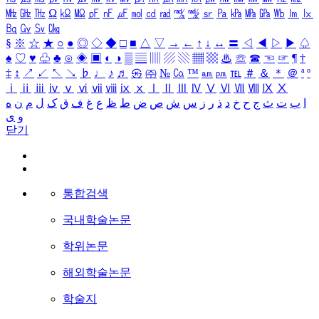
㎒
㎓
㎔
Ω
㏀
㏁
㎊
㎋
㎌
㏖
㏅
㎭
㎮
㎯
㏛
㎩
㎪
㎫
㎬
㏝
㏐
㏓
㏃
㏉
㏜
㏆
§
※
☆
★
○
●
◎
◇
◆
□
■
△
▽
→
←
↑
↓
↔
〓
◁
◀
▷
▶
♤
♠
♡
♥
♧
♣
⊙
◈
▣
◐
◑
▒
▤
▥
▨
▧
▦
▩
♨
☏
☎
☜
☞
¶
†
‡
↕
↗
↙
↖
↘
♭
♩
♪
♬
㉿
㈜
№
㏇
™
㏂
㏘
℡
＃
＆
＊
＠
ª
º
ⅰ
ⅱ
ⅲ
ⅳ
ⅴ
ⅵ
ⅶ
ⅷ
ⅸ
ⅹ
Ⅰ
Ⅱ
Ⅲ
Ⅳ
Ⅴ
Ⅵ
Ⅶ
Ⅷ
Ⅸ
Ⅹ
ا
ب
ت
ث
ج
ح
خ
د
ذ
ر
ز
س
ش
ص
ض
ط
ظ
ع
غ
ف
ق
ک
ل
م
ن
ه
و
ی
닫기
통합검색
국내학술논문
학위논문
해외학술논문
학술지