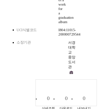
of a
work
for
a
graduation
album
UCI식별코드
I804:11015-
200000729544
소장기관
서경
대학
교
중앙
도서
관
0
0
0
상세조회
다운로드
내보내기