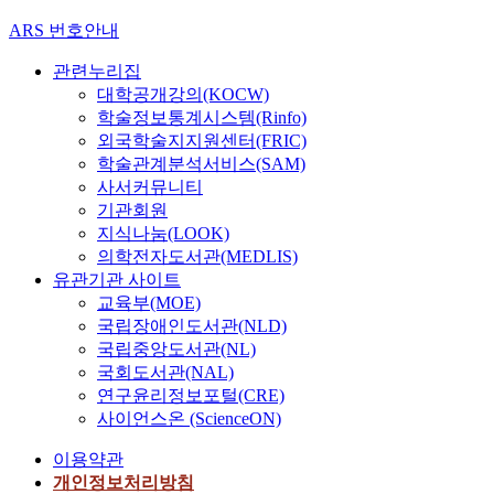
ARS 번호안내
관련누리집
대학공개강의(KOCW)
학술정보통계시스템(Rinfo)
외국학술지지원센터(FRIC)
학술관계분석서비스(SAM)
사서커뮤니티
기관회원
지식나눔(LOOK)
의학전자도서관(MEDLIS)
유관기관 사이트
교육부(MOE)
국립장애인도서관(NLD)
국립중앙도서관(NL)
국회도서관(NAL)
연구윤리정보포털(CRE)
사이언스온 (ScienceON)
이용약관
개인정보처리방침