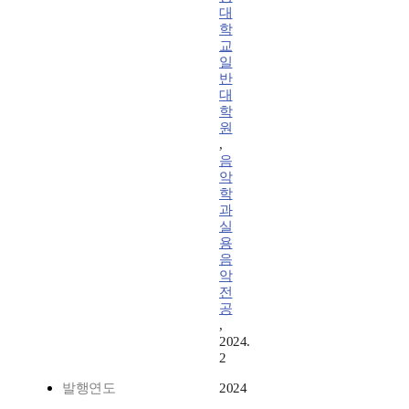
대
학
교
일
반
대
학
원
,
음
악
학
과
실
용
음
악
전
공
,
2024.
2
발행연도
2024