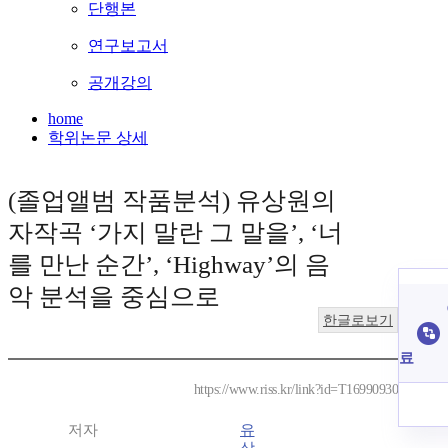
단행본
연구보고서
공개강의
home
학위논문 상세
(졸업앨범 작품분석) 유상원의
자작곡 ‘가지 말란 그 말을’, ‘너
를 만난 순간’, ‘Highway’의 음
악 분석을 중심으로
한글로보기
료
https://www.riss.kr/link?id=T16990930
저자
유