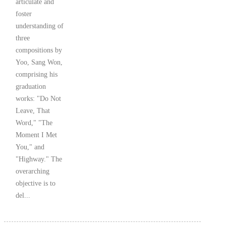
articulate and
foster
understanding of
three
compositions by
Yoo, Sang Won,
comprising his
graduation
works: "Do Not
Leave, That
Word," "The
Moment I Met
You," and
"Highway." The
overarching
objective is to
del...