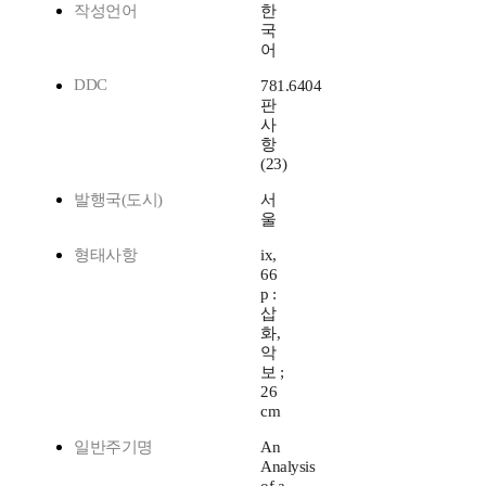
작성언어
한
국
어
DDC
781.6404
판
사
항
(23)
발행국(도시)
서
울
형태사항
ix,
66
p :
삽
화,
악
보 ;
26
cm
일반주기명
An
Analysis