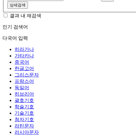
상세검색
결과 내 재검색
인기 검색어
다국어 입력
히라가나
가타카나
중국어
한글고어
그리스문자
프랑스어
독일어
히브리어
괄호기호
학술기호
기술기호
첨자기호
라틴문자
러시아문자