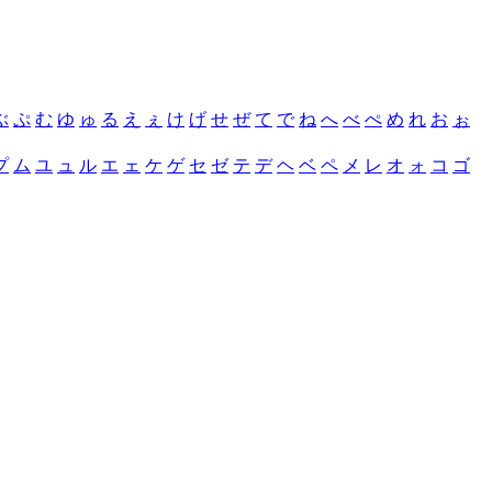
ぶ
ぷ
む
ゆ
ゅ
る
え
ぇ
け
げ
せ
ぜ
て
で
ね
へ
べ
ぺ
め
れ
お
ぉ
プ
ム
ユ
ュ
ル
エ
ェ
ケ
ゲ
セ
ゼ
テ
デ
ヘ
ベ
ペ
メ
レ
オ
ォ
コ
ゴ