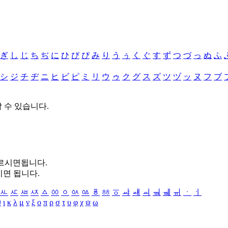
ぎ
し
じ
ち
ぢ
に
ひ
び
ぴ
み
り
う
ぅ
く
ぐ
す
ず
つ
づ
っ
ぬ
ふ
シ
ジ
チ
ヂ
ニ
ヒ
ビ
ピ
ミ
リ
ウ
ゥ
ク
グ
ス
ズ
ツ
ヅ
ッ
ヌ
フ
ブ
할 수 있습니다.
누르시면됩니다.
시면 됩니다.
ㅻ
ㅼ
ㅽ
ㅾ
ㅿ
ㆀ
ㆁ
ㆂ
ㆃ
ㆄ
ㆅ
ㆆ
ㆇ
ㆈ
ㆉ
ㆊ
ㆋ
ㆌ
ㆍ
ㆎ
θ
ι
κ
λ
μ
ν
ξ
ο
π
ρ
σ
τ
υ
φ
χ
ψ
ω