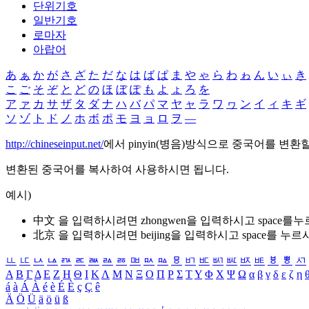
단위기호
일반기호
로마자
아랍어
あ
ぁ
か
が
さ
ざ
た
だ
な
は
ば
ぱ
ま
や
ゃ
ら
わ
ゎ
ん
い
ぃ
き
こ
ご
そ
ぞ
と
ど
の
ほ
ぼ
ぽ
も
よ
ょ
ろ
を
ア
ァ
カ
サ
ザ
タ
ダ
ナ
ハ
バ
パ
マ
ヤ
ャ
ラ
ワ
ヮ
ン
イ
ィ
キ
ギ
ソ
ゾ
ト
ド
ノ
ホ
ボ
ポ
モ
ヨ
ョ
ロ
ヲ
―
http://chineseinput.net/
에서 pinyin(병음)방식으로 중국어를 변환
변환된 중국어를 복사하여 사용하시면 됩니다.
예시)
中文 을 입력하시려면
zhongwen
을 입력하시고 space를
北京 을 입력하시려면
beijing
을 입력하시고 space를 누르
ㅥ
ㅦ
ㅧ
ㅨ
ㅩ
ㅪ
ㅫ
ㅬ
ㅭ
ㅮ
ㅯ
ㅰ
ㅱ
ㅲ
ㅳ
ㅴ
ㅵ
ㅶ
ㅷ
ㅸ
ㅹ
ㅺ
Α
Β
Γ
Δ
Ε
Ζ
Η
Θ
Ι
Κ
Λ
Μ
Ν
Ξ
Ο
Π
Ρ
Σ
Τ
Υ
Φ
Χ
Ψ
Ω
α
β
γ
δ
ε
ζ
η
á
à
Á
À
é
è
É
È
ç
Ç
ê
Ä
Ö
Ü
ä
ö
ü
ß