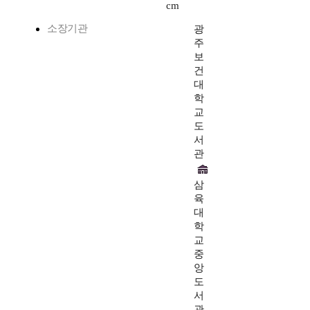
cm
소장기관
광
주
보
건
대
학
교
도
서
관
삼
육
대
학
교
중
앙
도
서
관