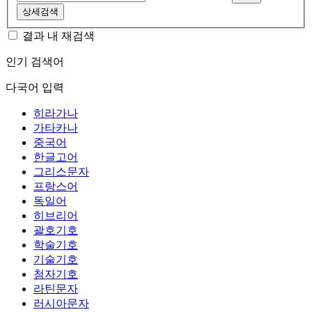
상세검색
결과 내 재검색
인기 검색어
다국어 입력
히라가나
가타카나
중국어
한글고어
그리스문자
프랑스어
독일어
히브리어
괄호기호
학술기호
기술기호
첨자기호
라틴문자
러시아문자