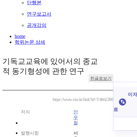
단행본
연구보고서
공개강의
home
학위논문 상세
기독교교육에 있어서의 종교
적 동기형성에 관한 연구
한글로보기
이 자
https://www.riss.kr/link?id=T4662280
료
저자
안
우
철
발행사항
서