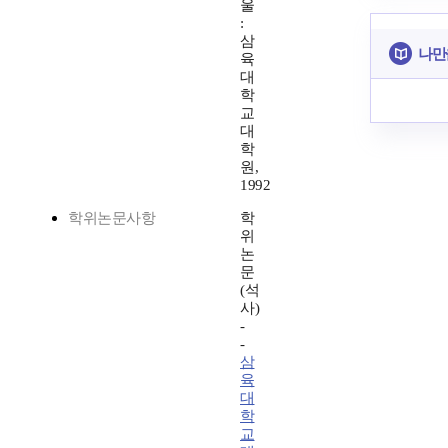
울
:
삼
나만
육
대
학
교
대
학
원,
1992
학위논문사항
학
위
논
문
(석
사)
-
-
삼
육
대
학
교