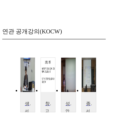
연관 공개강의(KOCW)
생태환경과 기독교교육
창의성계발과 기독교교육
성경교수법
종교교과교재연구 및 지도법
서
고
안
서
울
신
양
울
신
대
대
신
학
학
학
학