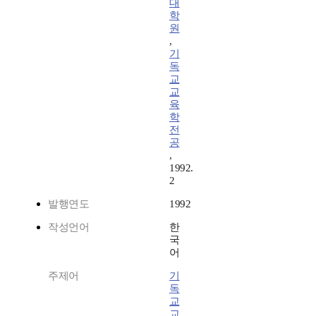
대
학
원
,
기
독
교
교
육
학
전
공
,
1992.
2
발행연도
1992
작성언어
한
국
어
주제어
기
독
교
교