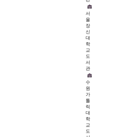
서
울
장
신
대
학
교
도
서
관
수
원
가
톨
릭
대
학
교
도