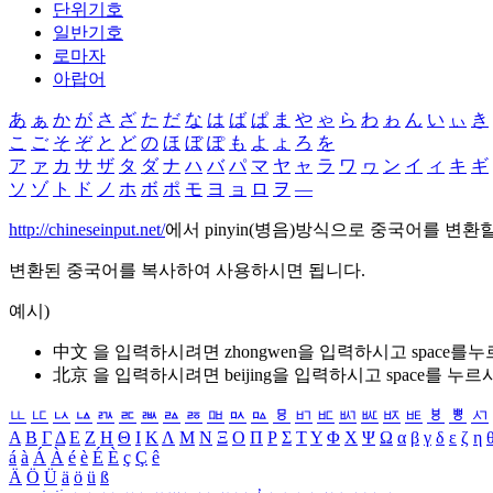
단위기호
일반기호
로마자
아랍어
あ
ぁ
か
が
さ
ざ
た
だ
な
は
ば
ぱ
ま
や
ゃ
ら
わ
ゎ
ん
い
ぃ
き
こ
ご
そ
ぞ
と
ど
の
ほ
ぼ
ぽ
も
よ
ょ
ろ
を
ア
ァ
カ
サ
ザ
タ
ダ
ナ
ハ
バ
パ
マ
ヤ
ャ
ラ
ワ
ヮ
ン
イ
ィ
キ
ギ
ソ
ゾ
ト
ド
ノ
ホ
ボ
ポ
モ
ヨ
ョ
ロ
ヲ
―
http://chineseinput.net/
에서 pinyin(병음)방식으로 중국어를 변환
변환된 중국어를 복사하여 사용하시면 됩니다.
예시)
中文 을 입력하시려면
zhongwen
을 입력하시고 space를
北京 을 입력하시려면
beijing
을 입력하시고 space를 누르
ㅥ
ㅦ
ㅧ
ㅨ
ㅩ
ㅪ
ㅫ
ㅬ
ㅭ
ㅮ
ㅯ
ㅰ
ㅱ
ㅲ
ㅳ
ㅴ
ㅵ
ㅶ
ㅷ
ㅸ
ㅹ
ㅺ
Α
Β
Γ
Δ
Ε
Ζ
Η
Θ
Ι
Κ
Λ
Μ
Ν
Ξ
Ο
Π
Ρ
Σ
Τ
Υ
Φ
Χ
Ψ
Ω
α
β
γ
δ
ε
ζ
η
á
à
Á
À
é
è
É
È
ç
Ç
ê
Ä
Ö
Ü
ä
ö
ü
ß