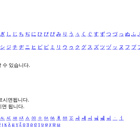
ぎ
し
じ
ち
ぢ
に
ひ
び
ぴ
み
り
う
ぅ
く
ぐ
す
ず
つ
づ
っ
ぬ
ふ
シ
ジ
チ
ヂ
ニ
ヒ
ビ
ピ
ミ
リ
ウ
ゥ
ク
グ
ス
ズ
ツ
ヅ
ッ
ヌ
フ
ブ
할 수 있습니다.
누르시면됩니다.
시면 됩니다.
ㅻ
ㅼ
ㅽ
ㅾ
ㅿ
ㆀ
ㆁ
ㆂ
ㆃ
ㆄ
ㆅ
ㆆ
ㆇ
ㆈ
ㆉ
ㆊ
ㆋ
ㆌ
ㆍ
ㆎ
θ
ι
κ
λ
μ
ν
ξ
ο
π
ρ
σ
τ
υ
φ
χ
ψ
ω