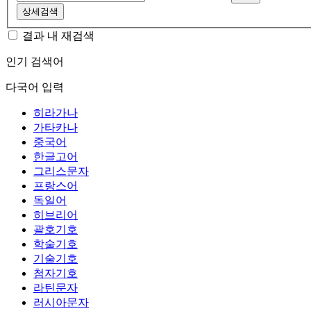
상세검색
결과 내 재검색
인기 검색어
다국어 입력
히라가나
가타카나
중국어
한글고어
그리스문자
프랑스어
독일어
히브리어
괄호기호
학술기호
기술기호
첨자기호
라틴문자
러시아문자