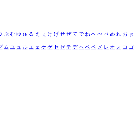
ぶ
ぷ
む
ゆ
ゅ
る
え
ぇ
け
げ
せ
ぜ
て
で
ね
へ
べ
ぺ
め
れ
お
ぉ
プ
ム
ユ
ュ
ル
エ
ェ
ケ
ゲ
セ
ゼ
テ
デ
ヘ
ベ
ペ
メ
レ
オ
ォ
コ
ゴ