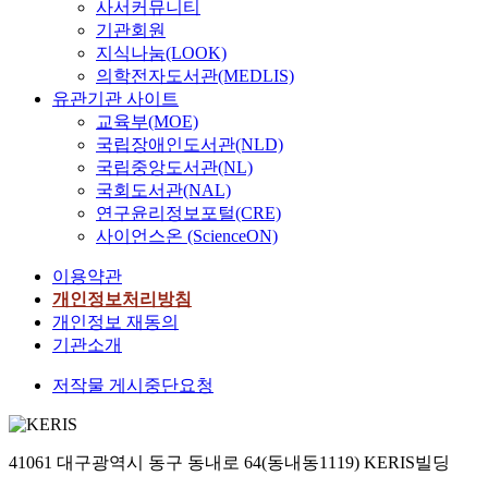
사서커뮤니티
기관회원
지식나눔(LOOK)
의학전자도서관(MEDLIS)
유관기관 사이트
교육부(MOE)
국립장애인도서관(NLD)
국립중앙도서관(NL)
국회도서관(NAL)
연구윤리정보포털(CRE)
사이언스온 (ScienceON)
이용약관
개인정보처리방침
개인정보 재동의
기관소개
저작물 게시중단요청
41061 대구광역시 동구 동내로 64(동내동1119) KERIS빌딩