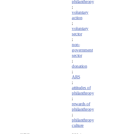
philanthropy
;
voluntary
action
;
voluntary
sector
;
non-
government
sector
;
donation
;
ARS
;
attitudes of
philanthropy
;
rewards of
philanthropy
;
philanthropy
culture