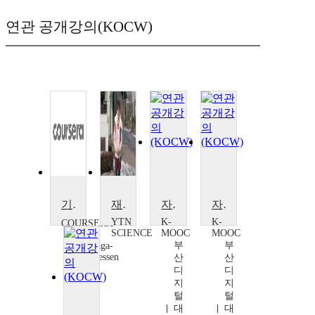
연관 공개강의(KOCW)
기부 2.0
재밌는 과학을 기부하다
자원봉사 시민교육을 말하다
자원봉사 교육강사 만들기
YTN
K-
K-
COURSERA
SCIENCE
MOOC
MOOC
Laura
부
부
Arrillaga-
Andreessen
산
산
디
디
지
지
털
털
대
대