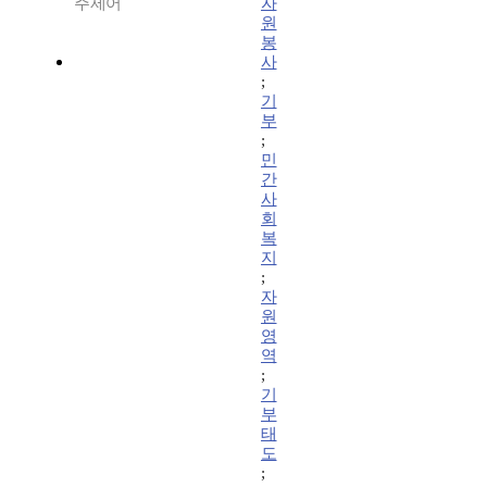
주제어
자
원
봉
사
;
기
부
;
민
간
사
회
복
지
;
자
원
영
역
;
기
부
태
도
;