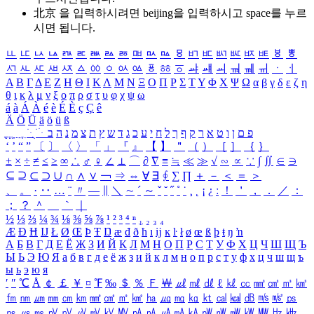
北京 을 입력하시려면
beijing
을 입력하시고 space를 누르
시면 됩니다.
ㅥ
ㅦ
ㅧ
ㅨ
ㅩ
ㅪ
ㅫ
ㅬ
ㅭ
ㅮ
ㅯ
ㅰ
ㅱ
ㅲ
ㅳ
ㅴ
ㅵ
ㅶ
ㅷ
ㅸ
ㅹ
ㅺ
ㅻ
ㅼ
ㅽ
ㅾ
ㅿ
ㆀ
ㆁ
ㆂ
ㆃ
ㆄ
ㆅ
ㆆ
ㆇ
ㆈ
ㆉ
ㆊ
ㆋ
ㆌ
ㆍ
ㆎ
Α
Β
Γ
Δ
Ε
Ζ
Η
Θ
Ι
Κ
Λ
Μ
Ν
Ξ
Ο
Π
Ρ
Σ
Τ
Υ
Φ
Χ
Ψ
Ω
α
β
γ
δ
ε
ζ
η
θ
ι
κ
λ
μ
ν
ξ
ο
π
ρ
σ
τ
υ
φ
χ
ψ
ω
á
à
Á
À
é
è
É
È
ç
Ç
ê
Ä
Ö
Ü
ä
ö
ü
ß
ְ
ֳ
ֲ
ֱ
ָ
ַ
ֵ
ֶ
ִ
ֹ
ּ
ֻ
ׂ
ׁ
ּ
ב
ה
נ
מ
צ
ת
ץ
ש
ד
ג
כ
ע
י
ח
ל
ך
ף
ק
ר
א
ט
ו
ן
ם
פ
‘
’
“
”
〔
〕
〈
〉
「
」
『
』
【
】
＂
（
）
［
］
｛
｝
±
×
÷
≠
≤
≥
∞
∴
♂
♀
∠
⊥
⌒
∂
∇
≡
≒
≪
≫
√
∽
∝
∵
∫
∬
∈
∋
⊆
⊇
⊂
⊃
∪
∩
∧
∨
￢
⇒
⇔
∀
∃
∮
∑
∏
＋
－
＜
＝
＞
、
。
·
‥
…
¨
〃
―
∥
＼
∼
´
～
ˇ
˘
˝
˚
˙
¸
˛
¡
¿
ː
！
＇
，
．
／
：
；
？
＾
＿
｀
｜
½
⅓
⅔
¼
¾
⅛
⅜
⅝
⅞
¹
²
³
⁴
ⁿ
₁
₂
₃
₄
Æ
Ð
Ħ
Ĳ
Ł
Ø
Œ
Þ
Ŧ
Ŋ
æ
đ
ð
ħ
ı
ĳ
ĸ
ŀ
ł
ø
œ
ß
þ
ŧ
ŋ
ŉ
А
Б
В
Г
Д
Е
Ё
Ж
З
И
Й
К
Л
М
Н
О
П
Р
С
Т
У
Ф
Х
Ц
Ч
Ш
Щ
Ъ
Ы
Ь
Э
Ю
Я
а
б
в
г
д
е
ё
ж
з
и
й
к
л
м
н
о
п
р
с
т
у
ф
х
ц
ч
ш
щ
ъ
ы
ь
э
ю
я
′
″
℃
Å
￠
￡
￥
¤
℉
‰
＄
％
Ｆ
￦
㎕
㎖
㎗
ℓ
㎘
㏄
㎣
㎤
㎥
㎦
㎙
㎚
㎛
㎜
㎝
㎞
㎟
㎠
㎡
㎢
㏊
㎍
㎎
㎏
㏏
㎈
㎉
㏈
㎧
㎨
㎰
㎱
㎲
㎳
㎴
㎵
㎶
㎷
㎸
㎹
㎀
㎁
㎂
㎃
㎄
㎺
㎻
㎽
㎾
㎿
㎐
㎑