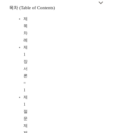
목차 (Table of Contents)
제
목
차
례
제
1
장
서
론
=
1
제
1
절
문
제
제