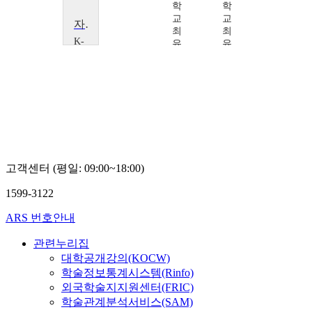
학
학
교
교
자원봉사 시민교육을 말하다
최
최
K-
유
유
MOOC
미
미
부
산
디
지
털
대
학
교
최
고객센터 (평일: 09:00~18:00)
유
미
1599-3122
ARS 번호안내
관련누리집
대학공개강의(KOCW)
학술정보통계시스템(Rinfo)
외국학술지지원센터(FRIC)
학술관계분석서비스(SAM)