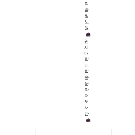
학
술
정
보
원
연
세
대
학
교
학
술
문
화
처
도
서
관