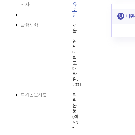
저자
유
수
진
나만
발행사항
서
울
:
연
세
대
학
교
대
학
원,
2001
학위논문사항
학
위
논
문
(석
사)
-
-