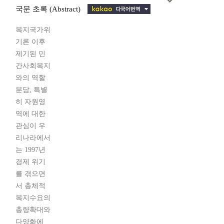
국문 초록 (Abstract)
복지국가위
기론 이후
제기된 민
간사회복지
와의 역할
분담, 특별
히 자원영
역에 대한
관심이 우
리나라에서
는 1997년
경제 위기
를 겪으면
서 총체적
복지수요의
총량확대와
다양화에