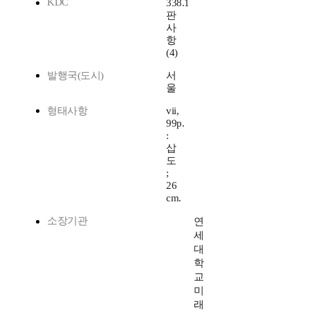
KDC
338.1
판
사
항
(4)
발행국(도시)
서
울
형태사항
vii,
99p.
:
삽
도
;
26
cm.
소장기관
연
세
대
학
교
미
래