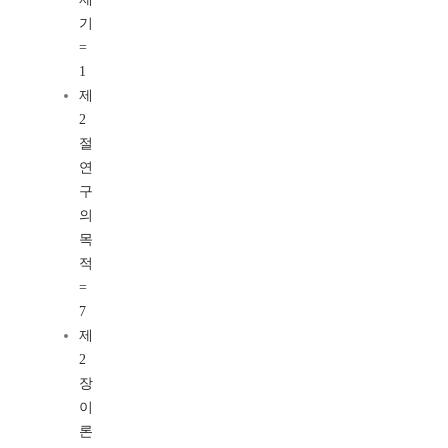
기
=
1
제
2
절
연
구
의
목
적
=
7
제
2
장
이
론