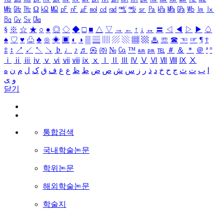
㎒
㎓
㎔
Ω
㏀
㏁
㎊
㎋
㎌
㏖
㏅
㎭
㎮
㎯
㏛
㎩
㎪
㎫
㎬
㏝
㏐
㏓
㏃
㏉
㏜
㏆
§
※
☆
★
○
●
◎
◇
◆
□
■
△
▽
→
←
↑
↓
↔
〓
◁
◀
▷
▶
♤
♠
♡
♥
♧
♣
⊙
◈
▣
◐
◑
▒
▤
▥
▨
▧
▦
▩
♨
☏
☎
☜
☞
¶
†
‡
↕
↗
↙
↖
↘
♭
♩
♪
♬
㉿
㈜
№
㏇
™
㏂
㏘
℡
＃
＆
＊
＠
ª
º
ⅰ
ⅱ
ⅲ
ⅳ
ⅴ
ⅵ
ⅶ
ⅷ
ⅸ
ⅹ
Ⅰ
Ⅱ
Ⅲ
Ⅳ
Ⅴ
Ⅵ
Ⅶ
Ⅷ
Ⅸ
Ⅹ
ا
ب
ت
ث
ج
ح
خ
د
ذ
ر
ز
س
ش
ص
ض
ط
ظ
ع
غ
ف
ق
ک
ل
م
ن
ه
و
ی
닫기
통합검색
국내학술논문
학위논문
해외학술논문
학술지