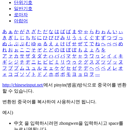
단위기호
일반기호
로마자
아랍어
あ
ぁ
か
が
さ
ざ
た
だ
な
は
ば
ぱ
ま
や
ゃ
ら
わ
ゎ
ん
い
ぃ
き
ぎ
し
じ
ち
ぢ
に
ひ
び
ぴ
み
り
う
ぅ
く
ぐ
す
ず
つ
づ
っ
ぬ
ふ
ぶ
ぷ
む
ゆ
ゅ
る
え
ぇ
け
げ
せ
ぜ
て
で
ね
へ
べ
ぺ
め
れ
お
ぉ
こ
ご
そ
ぞ
と
ど
の
ほ
ぼ
ぽ
も
よ
ょ
ろ
を
ア
ァ
カ
サ
ザ
タ
ダ
ナ
ハ
バ
パ
マ
ヤ
ャ
ラ
ワ
ヮ
ン
イ
ィ
キ
ギ
シ
ジ
チ
ヂ
ニ
ヒ
ビ
ピ
ミ
リ
ウ
ゥ
ク
グ
ス
ズ
ツ
ヅ
ッ
ヌ
フ
ブ
プ
ム
ユ
ュ
ル
エ
ェ
ケ
ゲ
セ
ゼ
テ
デ
ヘ
ベ
ペ
メ
レ
オ
ォ
コ
ゴ
ソ
ゾ
ト
ド
ノ
ホ
ボ
ポ
モ
ヨ
ョ
ロ
ヲ
―
http://chineseinput.net/
에서 pinyin(병음)방식으로 중국어를 변환
할 수 있습니다.
변환된 중국어를 복사하여 사용하시면 됩니다.
예시)
中文 을 입력하시려면
zhongwen
을 입력하시고 space를
누르시면됩니다.