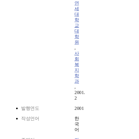
연
세
대
학
교
대
학
원
,
사
회
복
지
학
과
,
2001.
2
발행연도
2001
작성언어
한
국
어