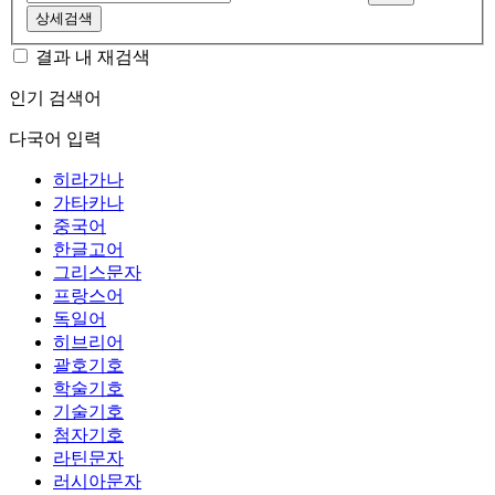
상세검색
결과 내 재검색
인기 검색어
다국어 입력
히라가나
가타카나
중국어
한글고어
그리스문자
프랑스어
독일어
히브리어
괄호기호
학술기호
기술기호
첨자기호
라틴문자
러시아문자