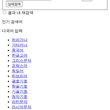
상세검색
결과 내 재검색
인기 검색어
다국어 입력
히라가나
가타카나
중국어
한글고어
그리스문자
프랑스어
독일어
히브리어
괄호기호
학술기호
기술기호
첨자기호
라틴문자
러시아문자