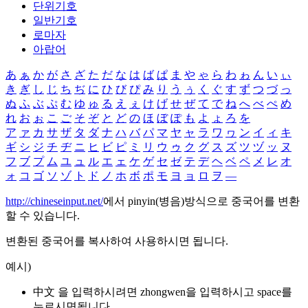
단위기호
일반기호
로마자
아랍어
あ
ぁ
か
が
さ
ざ
た
だ
な
は
ば
ぱ
ま
や
ゃ
ら
わ
ゎ
ん
い
ぃ
き
ぎ
し
じ
ち
ぢ
に
ひ
び
ぴ
み
り
う
ぅ
く
ぐ
す
ず
つ
づ
っ
ぬ
ふ
ぶ
ぷ
む
ゆ
ゅ
る
え
ぇ
け
げ
せ
ぜ
て
で
ね
へ
べ
ぺ
め
れ
お
ぉ
こ
ご
そ
ぞ
と
ど
の
ほ
ぼ
ぽ
も
よ
ょ
ろ
を
ア
ァ
カ
サ
ザ
タ
ダ
ナ
ハ
バ
パ
マ
ヤ
ャ
ラ
ワ
ヮ
ン
イ
ィ
キ
ギ
シ
ジ
チ
ヂ
ニ
ヒ
ビ
ピ
ミ
リ
ウ
ゥ
ク
グ
ス
ズ
ツ
ヅ
ッ
ヌ
フ
ブ
プ
ム
ユ
ュ
ル
エ
ェ
ケ
ゲ
セ
ゼ
テ
デ
ヘ
ベ
ペ
メ
レ
オ
ォ
コ
ゴ
ソ
ゾ
ト
ド
ノ
ホ
ボ
ポ
モ
ヨ
ョ
ロ
ヲ
―
http://chineseinput.net/
에서 pinyin(병음)방식으로 중국어를 변환
할 수 있습니다.
변환된 중국어를 복사하여 사용하시면 됩니다.
예시)
中文 을 입력하시려면
zhongwen
을 입력하시고 space를
누르시면됩니다.