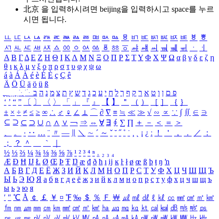
北京 을 입력하시려면
beijing
을 입력하시고 space를 누르
시면 됩니다.
ㅥ
ㅦ
ㅧ
ㅨ
ㅩ
ㅪ
ㅫ
ㅬ
ㅭ
ㅮ
ㅯ
ㅰ
ㅱ
ㅲ
ㅳ
ㅴ
ㅵ
ㅶ
ㅷ
ㅸ
ㅹ
ㅺ
ㅻ
ㅼ
ㅽ
ㅾ
ㅿ
ㆀ
ㆁ
ㆂ
ㆃ
ㆄ
ㆅ
ㆆ
ㆇ
ㆈ
ㆉ
ㆊ
ㆋ
ㆌ
ㆍ
ㆎ
Α
Β
Γ
Δ
Ε
Ζ
Η
Θ
Ι
Κ
Λ
Μ
Ν
Ξ
Ο
Π
Ρ
Σ
Τ
Υ
Φ
Χ
Ψ
Ω
α
β
γ
δ
ε
ζ
η
θ
ι
κ
λ
μ
ν
ξ
ο
π
ρ
σ
τ
υ
φ
χ
ψ
ω
á
à
Á
À
é
è
É
È
ç
Ç
ê
Ä
Ö
Ü
ä
ö
ü
ß
ְ
ֳ
ֲ
ֱ
ָ
ַ
ֵ
ֶ
ִ
ֹ
ּ
ֻ
ׂ
ׁ
ּ
ב
ה
נ
מ
צ
ת
ץ
ש
ד
ג
כ
ע
י
ח
ל
ך
ף
ק
ר
א
ט
ו
ן
ם
פ
‘
’
“
”
〔
〕
〈
〉
「
」
『
』
【
】
＂
（
）
［
］
｛
｝
±
×
÷
≠
≤
≥
∞
∴
♂
♀
∠
⊥
⌒
∂
∇
≡
≒
≪
≫
√
∽
∝
∵
∫
∬
∈
∋
⊆
⊇
⊂
⊃
∪
∩
∧
∨
￢
⇒
⇔
∀
∃
∮
∑
∏
＋
－
＜
＝
＞
、
。
·
‥
…
¨
〃
―
∥
＼
∼
´
～
ˇ
˘
˝
˚
˙
¸
˛
¡
¿
ː
！
＇
，
．
／
：
；
？
＾
＿
｀
｜
½
⅓
⅔
¼
¾
⅛
⅜
⅝
⅞
¹
²
³
⁴
ⁿ
₁
₂
₃
₄
Æ
Ð
Ħ
Ĳ
Ł
Ø
Œ
Þ
Ŧ
Ŋ
æ
đ
ð
ħ
ı
ĳ
ĸ
ŀ
ł
ø
œ
ß
þ
ŧ
ŋ
ŉ
А
Б
В
Г
Д
Е
Ё
Ж
З
И
Й
К
Л
М
Н
О
П
Р
С
Т
У
Ф
Х
Ц
Ч
Ш
Щ
Ъ
Ы
Ь
Э
Ю
Я
а
б
в
г
д
е
ё
ж
з
и
й
к
л
м
н
о
п
р
с
т
у
ф
х
ц
ч
ш
щ
ъ
ы
ь
э
ю
я
′
″
℃
Å
￠
￡
￥
¤
℉
‰
＄
％
Ｆ
￦
㎕
㎖
㎗
ℓ
㎘
㏄
㎣
㎤
㎥
㎦
㎙
㎚
㎛
㎜
㎝
㎞
㎟
㎠
㎡
㎢
㏊
㎍
㎎
㎏
㏏
㎈
㎉
㏈
㎧
㎨
㎰
㎱
㎲
㎳
㎴
㎵
㎶
㎷
㎸
㎹
㎀
㎁
㎂
㎃
㎄
㎺
㎻
㎽
㎾
㎿
㎐
㎑