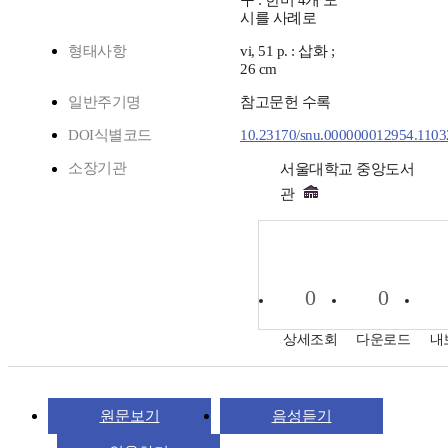
구 : 한미 4개 도
시를 사례로
형태사항
vi, 51 p. : 삽화 ;
26 cm
일반주기명
참고문헌 수록
DOI식별코드
10.23170/snu.000000012954.1103
소장기관
서울대학교 중앙도서
관
0
0
상세조회
다운로드
내
원문보기
음성듣기