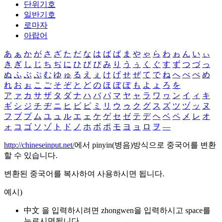
단위기호
일반기호
로마자
아랍어
あ
ぁ
か
が
さ
ざ
た
だ
な
は
ば
ぱ
ま
や
ゃ
ら
わ
ゎ
ん
い
ぃ
き
ぎ
し
じ
ち
ぢ
に
ひ
び
ぴ
み
り
う
ぅ
く
ぐ
す
ず
つ
づ
っ
ぬ
ふ
ぶ
ぷ
む
ゆ
ゅ
る
え
ぇ
け
げ
せ
ぜ
て
で
ね
へ
べ
ぺ
め
れ
お
ぉ
こ
ご
そ
ぞ
と
ど
の
ほ
ぼ
ぽ
も
よ
ょ
ろ
を
ア
ァ
カ
サ
ザ
タ
ダ
ナ
ハ
バ
パ
マ
ヤ
ャ
ラ
ワ
ヮ
ン
イ
ィ
キ
ギ
シ
ジ
チ
ヂ
ニ
ヒ
ビ
ピ
ミ
リ
ウ
ゥ
ク
グ
ス
ズ
ツ
ヅ
ッ
ヌ
フ
ブ
プ
ム
ユ
ュ
ル
エ
ェ
ケ
ゲ
セ
ゼ
テ
デ
ヘ
ベ
ペ
メ
レ
オ
ォ
コ
ゴ
ソ
ゾ
ト
ド
ノ
ホ
ボ
ポ
モ
ヨ
ョ
ロ
ヲ
―
http://chineseinput.net/
에서 pinyin(병음)방식으로 중국어를 변환
할 수 있습니다.
변환된 중국어를 복사하여 사용하시면 됩니다.
예시)
中文 을 입력하시려면
zhongwen
을 입력하시고 space를
누르시면됩니다.