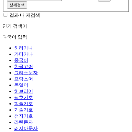
상세검색
결과 내 재검색
인기 검색어
다국어 입력
히라가나
가타카나
중국어
한글고어
그리스문자
프랑스어
독일어
히브리어
괄호기호
학술기호
기술기호
첨자기호
라틴문자
러시아문자