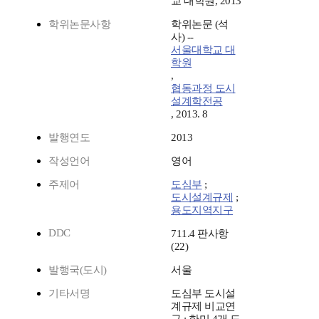
교 대학원, 2013
학위논문사항
학위논문 (석
사) --
서울대학교 대
학원
,
협동과정 도시
설계학전공
, 2013. 8
발행연도
2013
작성언어
영어
주제어
도심부
;
도시설계규제
;
용도지역지구
DDC
711.4 판사항
(22)
발행국(도시)
서울
기타서명
도심부 도시설
계규제 비교연