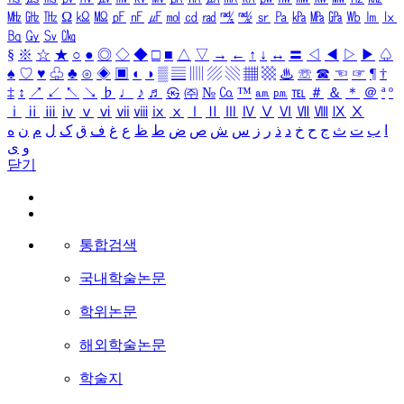
㎒
㎓
㎔
Ω
㏀
㏁
㎊
㎋
㎌
㏖
㏅
㎭
㎮
㎯
㏛
㎩
㎪
㎫
㎬
㏝
㏐
㏓
㏃
㏉
㏜
㏆
§
※
☆
★
○
●
◎
◇
◆
□
■
△
▽
→
←
↑
↓
↔
〓
◁
◀
▷
▶
♤
♠
♡
♥
♧
♣
⊙
◈
▣
◐
◑
▒
▤
▥
▨
▧
▦
▩
♨
☏
☎
☜
☞
¶
†
‡
↕
↗
↙
↖
↘
♭
♩
♪
♬
㉿
㈜
№
㏇
™
㏂
㏘
℡
＃
＆
＊
＠
ª
º
ⅰ
ⅱ
ⅲ
ⅳ
ⅴ
ⅵ
ⅶ
ⅷ
ⅸ
ⅹ
Ⅰ
Ⅱ
Ⅲ
Ⅳ
Ⅴ
Ⅵ
Ⅶ
Ⅷ
Ⅸ
Ⅹ
ا
ب
ت
ث
ج
ح
خ
د
ذ
ر
ز
س
ش
ص
ض
ط
ظ
ع
غ
ف
ق
ک
ل
م
ن
ه
و
ی
닫기
통합검색
국내학술논문
학위논문
해외학술논문
학술지