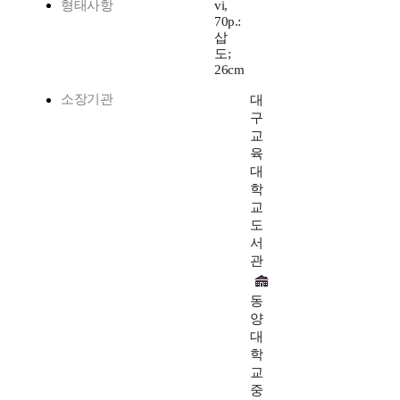
형태사항
vi,
70p.:
삽
도;
26cm
소장기관
대
구
교
육
대
학
교
도
서
관
동
양
대
학
교
중