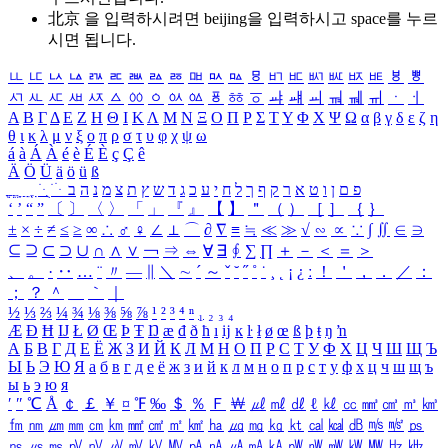
北京 을 입력하시려면
beijing
을 입력하시고 space를 누르
시면 됩니다.
ㅥ
ㅦ
ㅧ
ㅨ
ㅩ
ㅪ
ㅫ
ㅬ
ㅭ
ㅮ
ㅯ
ㅰ
ㅱ
ㅲ
ㅳ
ㅴ
ㅵ
ㅶ
ㅷ
ㅸ
ㅹ
ㅺ
ㅻ
ㅼ
ㅽ
ㅾ
ㅿ
ㆀ
ㆁ
ㆂ
ㆃ
ㆄ
ㆅ
ㆆ
ㆇ
ㆈ
ㆉ
ㆊ
ㆋ
ㆌ
ㆍ
ㆎ
Α
Β
Γ
Δ
Ε
Ζ
Η
Θ
Ι
Κ
Λ
Μ
Ν
Ξ
Ο
Π
Ρ
Σ
Τ
Υ
Φ
Χ
Ψ
Ω
α
β
γ
δ
ε
ζ
η
θ
ι
κ
λ
μ
ν
ξ
ο
π
ρ
σ
τ
υ
φ
χ
ψ
ω
á
à
Á
À
é
è
É
È
ç
Ç
ê
Ä
Ö
Ü
ä
ö
ü
ß
ְ
ֳ
ֲ
ֱ
ָ
ַ
ֵ
ֶ
ִ
ֹ
ּ
ֻ
ׂ
ׁ
ּ
ב
ה
נ
מ
צ
ת
ץ
ש
ד
ג
כ
ע
י
ח
ל
ך
ף
ק
ר
א
ט
ו
ן
ם
פ
‘
’
“
”
〔
〕
〈
〉
「
」
『
』
【
】
＂
（
）
［
］
｛
｝
±
×
÷
≠
≤
≥
∞
∴
♂
♀
∠
⊥
⌒
∂
∇
≡
≒
≪
≫
√
∽
∝
∵
∫
∬
∈
∋
⊆
⊇
⊂
⊃
∪
∩
∧
∨
￢
⇒
⇔
∀
∃
∮
∑
∏
＋
－
＜
＝
＞
、
。
·
‥
…
¨
〃
―
∥
＼
∼
´
～
ˇ
˘
˝
˚
˙
¸
˛
¡
¿
ː
！
＇
，
．
／
：
；
？
＾
＿
｀
｜
½
⅓
⅔
¼
¾
⅛
⅜
⅝
⅞
¹
²
³
⁴
ⁿ
₁
₂
₃
₄
Æ
Ð
Ħ
Ĳ
Ł
Ø
Œ
Þ
Ŧ
Ŋ
æ
đ
ð
ħ
ı
ĳ
ĸ
ŀ
ł
ø
œ
ß
þ
ŧ
ŋ
ŉ
А
Б
В
Г
Д
Е
Ё
Ж
З
И
Й
К
Л
М
Н
О
П
Р
С
Т
У
Ф
Х
Ц
Ч
Ш
Щ
Ъ
Ы
Ь
Э
Ю
Я
а
б
в
г
д
е
ё
ж
з
и
й
к
л
м
н
о
п
р
с
т
у
ф
х
ц
ч
ш
щ
ъ
ы
ь
э
ю
я
′
″
℃
Å
￠
￡
￥
¤
℉
‰
＄
％
Ｆ
￦
㎕
㎖
㎗
ℓ
㎘
㏄
㎣
㎤
㎥
㎦
㎙
㎚
㎛
㎜
㎝
㎞
㎟
㎠
㎡
㎢
㏊
㎍
㎎
㎏
㏏
㎈
㎉
㏈
㎧
㎨
㎰
㎱
㎲
㎳
㎴
㎵
㎶
㎷
㎸
㎹
㎀
㎁
㎂
㎃
㎄
㎺
㎻
㎽
㎾
㎿
㎐
㎑