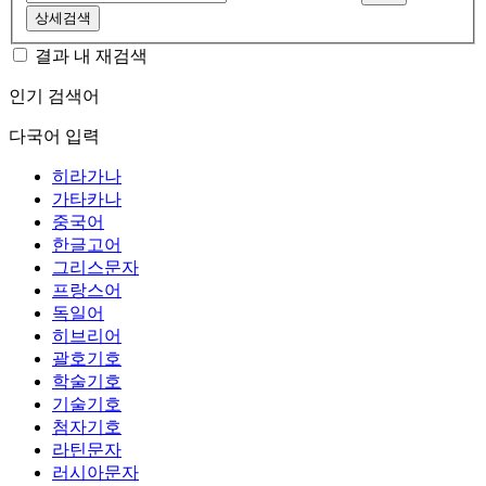
상세검색
결과 내 재검색
인기 검색어
다국어 입력
히라가나
가타카나
중국어
한글고어
그리스문자
프랑스어
독일어
히브리어
괄호기호
학술기호
기술기호
첨자기호
라틴문자
러시아문자