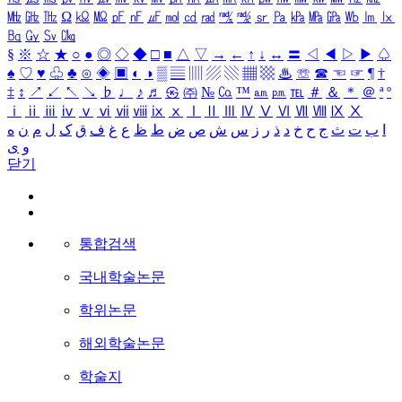
㎒
㎓
㎔
Ω
㏀
㏁
㎊
㎋
㎌
㏖
㏅
㎭
㎮
㎯
㏛
㎩
㎪
㎫
㎬
㏝
㏐
㏓
㏃
㏉
㏜
㏆
§
※
☆
★
○
●
◎
◇
◆
□
■
△
▽
→
←
↑
↓
↔
〓
◁
◀
▷
▶
♤
♠
♡
♥
♧
♣
⊙
◈
▣
◐
◑
▒
▤
▥
▨
▧
▦
▩
♨
☏
☎
☜
☞
¶
†
‡
↕
↗
↙
↖
↘
♭
♩
♪
♬
㉿
㈜
№
㏇
™
㏂
㏘
℡
＃
＆
＊
＠
ª
º
ⅰ
ⅱ
ⅲ
ⅳ
ⅴ
ⅵ
ⅶ
ⅷ
ⅸ
ⅹ
Ⅰ
Ⅱ
Ⅲ
Ⅳ
Ⅴ
Ⅵ
Ⅶ
Ⅷ
Ⅸ
Ⅹ
ا
ب
ت
ث
ج
ح
خ
د
ذ
ر
ز
س
ش
ص
ض
ط
ظ
ع
غ
ف
ق
ک
ل
م
ن
ه
و
ی
닫기
통합검색
국내학술논문
학위논문
해외학술논문
학술지