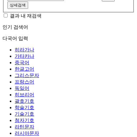
상세검색
결과 내 재검색
인기 검색어
다국어 입력
히라가나
가타카나
중국어
한글고어
그리스문자
프랑스어
독일어
히브리어
괄호기호
학술기호
기술기호
첨자기호
라틴문자
러시아문자