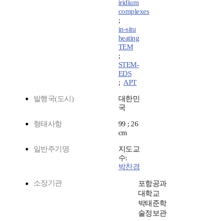
iridium
complexes
;
in-situ
heating
TEM
;
STEM-
EDS
;
APT
발행국(도시)
대한민
국
형태사항
99 ; 26
cm
일반주기명
지도교
수:
박찬경
소장기관
포항공과
대학교
박태준학
술정보관