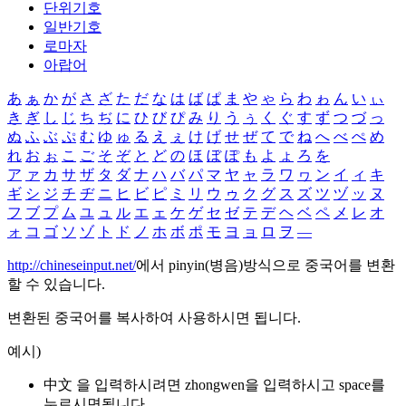
단위기호
일반기호
로마자
아랍어
あ
ぁ
か
が
さ
ざ
た
だ
な
は
ば
ぱ
ま
や
ゃ
ら
わ
ゎ
ん
い
ぃ
き
ぎ
し
じ
ち
ぢ
に
ひ
び
ぴ
み
り
う
ぅ
く
ぐ
す
ず
つ
づ
っ
ぬ
ふ
ぶ
ぷ
む
ゆ
ゅ
る
え
ぇ
け
げ
せ
ぜ
て
で
ね
へ
べ
ぺ
め
れ
お
ぉ
こ
ご
そ
ぞ
と
ど
の
ほ
ぼ
ぽ
も
よ
ょ
ろ
を
ア
ァ
カ
サ
ザ
タ
ダ
ナ
ハ
バ
パ
マ
ヤ
ャ
ラ
ワ
ヮ
ン
イ
ィ
キ
ギ
シ
ジ
チ
ヂ
ニ
ヒ
ビ
ピ
ミ
リ
ウ
ゥ
ク
グ
ス
ズ
ツ
ヅ
ッ
ヌ
フ
ブ
プ
ム
ユ
ュ
ル
エ
ェ
ケ
ゲ
セ
ゼ
テ
デ
ヘ
ベ
ペ
メ
レ
オ
ォ
コ
ゴ
ソ
ゾ
ト
ド
ノ
ホ
ボ
ポ
モ
ヨ
ョ
ロ
ヲ
―
http://chineseinput.net/
에서 pinyin(병음)방식으로 중국어를 변환
할 수 있습니다.
변환된 중국어를 복사하여 사용하시면 됩니다.
예시)
中文 을 입력하시려면
zhongwen
을 입력하시고 space를
누르시면됩니다.