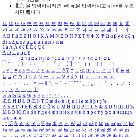
北京 을 입력하시려면
beijing
을 입력하시고 space를 누르
시면 됩니다.
ㅥ
ㅦ
ㅧ
ㅨ
ㅩ
ㅪ
ㅫ
ㅬ
ㅭ
ㅮ
ㅯ
ㅰ
ㅱ
ㅲ
ㅳ
ㅴ
ㅵ
ㅶ
ㅷ
ㅸ
ㅹ
ㅺ
ㅻ
ㅼ
ㅽ
ㅾ
ㅿ
ㆀ
ㆁ
ㆂ
ㆃ
ㆄ
ㆅ
ㆆ
ㆇ
ㆈ
ㆉ
ㆊ
ㆋ
ㆌ
ㆍ
ㆎ
Α
Β
Γ
Δ
Ε
Ζ
Η
Θ
Ι
Κ
Λ
Μ
Ν
Ξ
Ο
Π
Ρ
Σ
Τ
Υ
Φ
Χ
Ψ
Ω
α
β
γ
δ
ε
ζ
η
θ
ι
κ
λ
μ
ν
ξ
ο
π
ρ
σ
τ
υ
φ
χ
ψ
ω
á
à
Á
À
é
è
É
È
ç
Ç
ê
Ä
Ö
Ü
ä
ö
ü
ß
ְ
ֳ
ֲ
ֱ
ָ
ַ
ֵ
ֶ
ִ
ֹ
ּ
ֻ
ׂ
ׁ
ּ
ב
ה
נ
מ
צ
ת
ץ
ש
ד
ג
כ
ע
י
ח
ל
ך
ף
ק
ר
א
ט
ו
ן
ם
פ
‘
’
“
”
〔
〕
〈
〉
「
」
『
』
【
】
＂
（
）
［
］
｛
｝
±
×
÷
≠
≤
≥
∞
∴
♂
♀
∠
⊥
⌒
∂
∇
≡
≒
≪
≫
√
∽
∝
∵
∫
∬
∈
∋
⊆
⊇
⊂
⊃
∪
∩
∧
∨
￢
⇒
⇔
∀
∃
∮
∑
∏
＋
－
＜
＝
＞
、
。
·
‥
…
¨
〃
―
∥
＼
∼
´
～
ˇ
˘
˝
˚
˙
¸
˛
¡
¿
ː
！
＇
，
．
／
：
；
？
＾
＿
｀
｜
½
⅓
⅔
¼
¾
⅛
⅜
⅝
⅞
¹
²
³
⁴
ⁿ
₁
₂
₃
₄
Æ
Ð
Ħ
Ĳ
Ł
Ø
Œ
Þ
Ŧ
Ŋ
æ
đ
ð
ħ
ı
ĳ
ĸ
ŀ
ł
ø
œ
ß
þ
ŧ
ŋ
ŉ
А
Б
В
Г
Д
Е
Ё
Ж
З
И
Й
К
Л
М
Н
О
П
Р
С
Т
У
Ф
Х
Ц
Ч
Ш
Щ
Ъ
Ы
Ь
Э
Ю
Я
а
б
в
г
д
е
ё
ж
з
и
й
к
л
м
н
о
п
р
с
т
у
ф
х
ц
ч
ш
щ
ъ
ы
ь
э
ю
я
′
″
℃
Å
￠
￡
￥
¤
℉
‰
＄
％
Ｆ
￦
㎕
㎖
㎗
ℓ
㎘
㏄
㎣
㎤
㎥
㎦
㎙
㎚
㎛
㎜
㎝
㎞
㎟
㎠
㎡
㎢
㏊
㎍
㎎
㎏
㏏
㎈
㎉
㏈
㎧
㎨
㎰
㎱
㎲
㎳
㎴
㎵
㎶
㎷
㎸
㎹
㎀
㎁
㎂
㎃
㎄
㎺
㎻
㎽
㎾
㎿
㎐
㎑