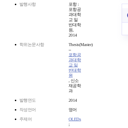
발행사항
포항 :
포항공
과대학
교 일
반대학
원,
2014
학위논문사항
Thesis(Master)
--
포항공
과대학
교 일
반대학
원
, 신소
재공학
과
발행연도
2014
작성언어
영어
주제어
OLEDs
;