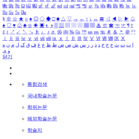
㎒
㎓
㎔
Ω
㏀
㏁
㎊
㎋
㎌
㏖
㏅
㎭
㎮
㎯
㏛
㎩
㎪
㎫
㎬
㏝
㏐
㏓
㏃
㏉
㏜
㏆
§
※
☆
★
○
●
◎
◇
◆
□
■
△
▽
→
←
↑
↓
↔
〓
◁
◀
▷
▶
♤
♠
♡
♥
♧
♣
⊙
◈
▣
◐
◑
▒
▤
▥
▨
▧
▦
▩
♨
☏
☎
☜
☞
¶
†
‡
↕
↗
↙
↖
↘
♭
♩
♪
♬
㉿
㈜
№
㏇
™
㏂
㏘
℡
＃
＆
＊
＠
ª
º
ⅰ
ⅱ
ⅲ
ⅳ
ⅴ
ⅵ
ⅶ
ⅷ
ⅸ
ⅹ
Ⅰ
Ⅱ
Ⅲ
Ⅳ
Ⅴ
Ⅵ
Ⅶ
Ⅷ
Ⅸ
Ⅹ
ا
ب
ت
ث
ج
ح
خ
د
ذ
ر
ز
س
ش
ص
ض
ط
ظ
ع
غ
ف
ق
ک
ل
م
ن
ه
و
ی
닫기
통합검색
국내학술논문
학위논문
해외학술논문
학술지