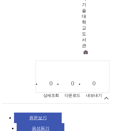
기
술
대
학
교
도
서
관
0
0
0
상세조회
다운로드
내보내기
원문보기
음성듣기