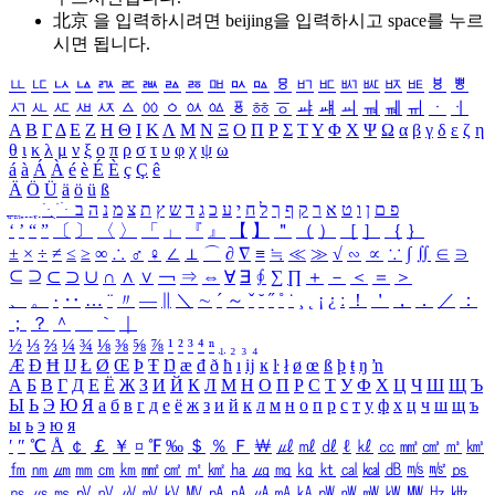
北京 을 입력하시려면
beijing
을 입력하시고 space를 누르
시면 됩니다.
ㅥ
ㅦ
ㅧ
ㅨ
ㅩ
ㅪ
ㅫ
ㅬ
ㅭ
ㅮ
ㅯ
ㅰ
ㅱ
ㅲ
ㅳ
ㅴ
ㅵ
ㅶ
ㅷ
ㅸ
ㅹ
ㅺ
ㅻ
ㅼ
ㅽ
ㅾ
ㅿ
ㆀ
ㆁ
ㆂ
ㆃ
ㆄ
ㆅ
ㆆ
ㆇ
ㆈ
ㆉ
ㆊ
ㆋ
ㆌ
ㆍ
ㆎ
Α
Β
Γ
Δ
Ε
Ζ
Η
Θ
Ι
Κ
Λ
Μ
Ν
Ξ
Ο
Π
Ρ
Σ
Τ
Υ
Φ
Χ
Ψ
Ω
α
β
γ
δ
ε
ζ
η
θ
ι
κ
λ
μ
ν
ξ
ο
π
ρ
σ
τ
υ
φ
χ
ψ
ω
á
à
Á
À
é
è
É
È
ç
Ç
ê
Ä
Ö
Ü
ä
ö
ü
ß
ְ
ֳ
ֲ
ֱ
ָ
ַ
ֵ
ֶ
ִ
ֹ
ּ
ֻ
ׂ
ׁ
ּ
ב
ה
נ
מ
צ
ת
ץ
ש
ד
ג
כ
ע
י
ח
ל
ך
ף
ק
ר
א
ט
ו
ן
ם
פ
‘
’
“
”
〔
〕
〈
〉
「
」
『
』
【
】
＂
（
）
［
］
｛
｝
±
×
÷
≠
≤
≥
∞
∴
♂
♀
∠
⊥
⌒
∂
∇
≡
≒
≪
≫
√
∽
∝
∵
∫
∬
∈
∋
⊆
⊇
⊂
⊃
∪
∩
∧
∨
￢
⇒
⇔
∀
∃
∮
∑
∏
＋
－
＜
＝
＞
、
。
·
‥
…
¨
〃
―
∥
＼
∼
´
～
ˇ
˘
˝
˚
˙
¸
˛
¡
¿
ː
！
＇
，
．
／
：
；
？
＾
＿
｀
｜
½
⅓
⅔
¼
¾
⅛
⅜
⅝
⅞
¹
²
³
⁴
ⁿ
₁
₂
₃
₄
Æ
Ð
Ħ
Ĳ
Ł
Ø
Œ
Þ
Ŧ
Ŋ
æ
đ
ð
ħ
ı
ĳ
ĸ
ŀ
ł
ø
œ
ß
þ
ŧ
ŋ
ŉ
А
Б
В
Г
Д
Е
Ё
Ж
З
И
Й
К
Л
М
Н
О
П
Р
С
Т
У
Ф
Х
Ц
Ч
Ш
Щ
Ъ
Ы
Ь
Э
Ю
Я
а
б
в
г
д
е
ё
ж
з
и
й
к
л
м
н
о
п
р
с
т
у
ф
х
ц
ч
ш
щ
ъ
ы
ь
э
ю
я
′
″
℃
Å
￠
￡
￥
¤
℉
‰
＄
％
Ｆ
￦
㎕
㎖
㎗
ℓ
㎘
㏄
㎣
㎤
㎥
㎦
㎙
㎚
㎛
㎜
㎝
㎞
㎟
㎠
㎡
㎢
㏊
㎍
㎎
㎏
㏏
㎈
㎉
㏈
㎧
㎨
㎰
㎱
㎲
㎳
㎴
㎵
㎶
㎷
㎸
㎹
㎀
㎁
㎂
㎃
㎄
㎺
㎻
㎽
㎾
㎿
㎐
㎑