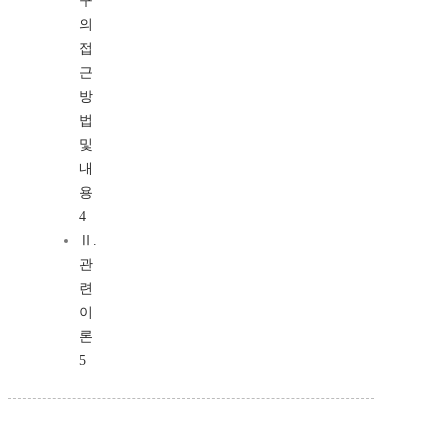
구
의
접
근
방
법
및
내
용
4
Ⅱ.
관
련
이
론
5