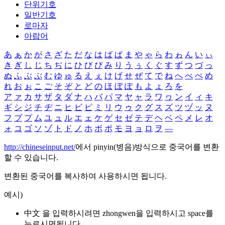
단위기호
일반기호
로마자
아랍어
あ
ぁ
か
が
さ
ざ
た
だ
な
は
ば
ぱ
ま
や
ゃ
ら
わ
ゎ
ん
い
ぃ
き
ぎ
し
じ
ち
ぢ
に
ひ
び
ぴ
み
り
う
ぅ
く
ぐ
す
ず
つ
づ
っ
ぬ
ふ
ぶ
ぷ
む
ゆ
ゅ
る
え
ぇ
け
げ
せ
ぜ
て
で
ね
へ
べ
ぺ
め
れ
お
ぉ
こ
ご
そ
ぞ
と
ど
の
ほ
ぼ
ぽ
も
よ
ょ
ろ
を
ア
ァ
カ
サ
ザ
タ
ダ
ナ
ハ
バ
パ
マ
ヤ
ャ
ラ
ワ
ヮ
ン
イ
ィ
キ
ギ
シ
ジ
チ
ヂ
ニ
ヒ
ビ
ピ
ミ
リ
ウ
ゥ
ク
グ
ス
ズ
ツ
ヅ
ッ
ヌ
フ
ブ
プ
ム
ユ
ュ
ル
エ
ェ
ケ
ゲ
セ
ゼ
テ
デ
ヘ
ベ
ペ
メ
レ
オ
ォ
コ
ゴ
ソ
ゾ
ト
ド
ノ
ホ
ボ
ポ
モ
ヨ
ョ
ロ
ヲ
―
http://chineseinput.net/
에서 pinyin(병음)방식으로 중국어를 변환
할 수 있습니다.
변환된 중국어를 복사하여 사용하시면 됩니다.
예시)
中文 을 입력하시려면
zhongwen
을 입력하시고 space를
누르시면됩니다.