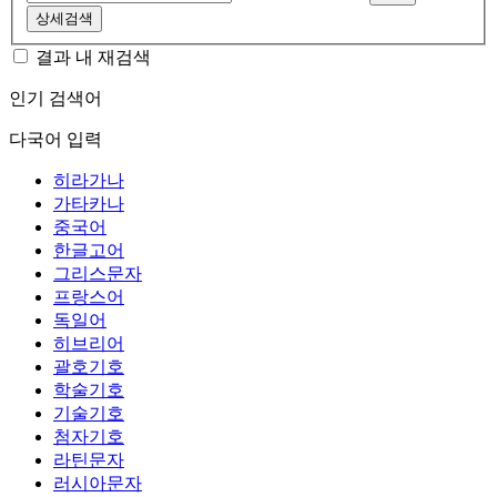
상세검색
결과 내 재검색
인기 검색어
다국어 입력
히라가나
가타카나
중국어
한글고어
그리스문자
프랑스어
독일어
히브리어
괄호기호
학술기호
기술기호
첨자기호
라틴문자
러시아문자