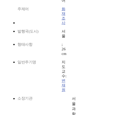
어
주제어
화
재
조
사
발행국(도시)
서
울
형태사항
;
26
cm
일반주기명
지
도
교
수:
변
재
원
소장기관
서
울
과
학