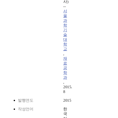
사)
--
서
울
과
학
기
술
대
학
교
,
재
료
공
학
과
,
2015.
8
발행연도
2015
작성언어
한
국