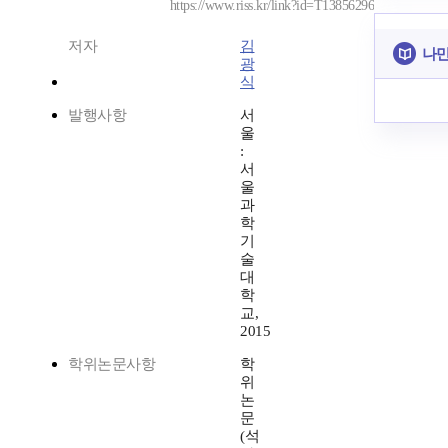
https://www.riss.kr/link?id=T13856296
저자
김
나만
광
식
발행사항
서
울
:
서
울
과
학
기
술
대
학
교,
2015
학위논문사항
학
위
논
문
(석