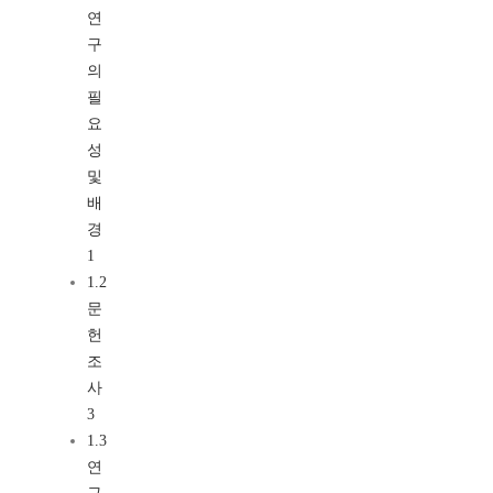
연
구
의
필
요
성
및
배
경
1
1.2
문
헌
조
사
3
1.3
연