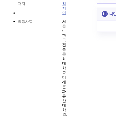
저자
김
지
민
나만
발행사항
서
울
:
한
국
전
통
문
화
대
학
교
미
래
문
화
유
산
대
학
원,