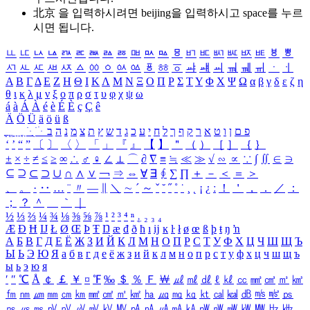
北京 을 입력하시려면
beijing
을 입력하시고 space를 누르
시면 됩니다.
ㅥ
ㅦ
ㅧ
ㅨ
ㅩ
ㅪ
ㅫ
ㅬ
ㅭ
ㅮ
ㅯ
ㅰ
ㅱ
ㅲ
ㅳ
ㅴ
ㅵ
ㅶ
ㅷ
ㅸ
ㅹ
ㅺ
ㅻ
ㅼ
ㅽ
ㅾ
ㅿ
ㆀ
ㆁ
ㆂ
ㆃ
ㆄ
ㆅ
ㆆ
ㆇ
ㆈ
ㆉ
ㆊ
ㆋ
ㆌ
ㆍ
ㆎ
Α
Β
Γ
Δ
Ε
Ζ
Η
Θ
Ι
Κ
Λ
Μ
Ν
Ξ
Ο
Π
Ρ
Σ
Τ
Υ
Φ
Χ
Ψ
Ω
α
β
γ
δ
ε
ζ
η
θ
ι
κ
λ
μ
ν
ξ
ο
π
ρ
σ
τ
υ
φ
χ
ψ
ω
á
à
Á
À
é
è
É
È
ç
Ç
ê
Ä
Ö
Ü
ä
ö
ü
ß
ְ
ֳ
ֲ
ֱ
ָ
ַ
ֵ
ֶ
ִ
ֹ
ּ
ֻ
ׂ
ׁ
ּ
ב
ה
נ
מ
צ
ת
ץ
ש
ד
ג
כ
ע
י
ח
ל
ך
ף
ק
ר
א
ט
ו
ן
ם
פ
‘
’
“
”
〔
〕
〈
〉
「
」
『
』
【
】
＂
（
）
［
］
｛
｝
±
×
÷
≠
≤
≥
∞
∴
♂
♀
∠
⊥
⌒
∂
∇
≡
≒
≪
≫
√
∽
∝
∵
∫
∬
∈
∋
⊆
⊇
⊂
⊃
∪
∩
∧
∨
￢
⇒
⇔
∀
∃
∮
∑
∏
＋
－
＜
＝
＞
、
。
·
‥
…
¨
〃
―
∥
＼
∼
´
～
ˇ
˘
˝
˚
˙
¸
˛
¡
¿
ː
！
＇
，
．
／
：
；
？
＾
＿
｀
｜
½
⅓
⅔
¼
¾
⅛
⅜
⅝
⅞
¹
²
³
⁴
ⁿ
₁
₂
₃
₄
Æ
Ð
Ħ
Ĳ
Ł
Ø
Œ
Þ
Ŧ
Ŋ
æ
đ
ð
ħ
ı
ĳ
ĸ
ŀ
ł
ø
œ
ß
þ
ŧ
ŋ
ŉ
А
Б
В
Г
Д
Е
Ё
Ж
З
И
Й
К
Л
М
Н
О
П
Р
С
Т
У
Ф
Х
Ц
Ч
Ш
Щ
Ъ
Ы
Ь
Э
Ю
Я
а
б
в
г
д
е
ё
ж
з
и
й
к
л
м
н
о
п
р
с
т
у
ф
х
ц
ч
ш
щ
ъ
ы
ь
э
ю
я
′
″
℃
Å
￠
￡
￥
¤
℉
‰
＄
％
Ｆ
￦
㎕
㎖
㎗
ℓ
㎘
㏄
㎣
㎤
㎥
㎦
㎙
㎚
㎛
㎜
㎝
㎞
㎟
㎠
㎡
㎢
㏊
㎍
㎎
㎏
㏏
㎈
㎉
㏈
㎧
㎨
㎰
㎱
㎲
㎳
㎴
㎵
㎶
㎷
㎸
㎹
㎀
㎁
㎂
㎃
㎄
㎺
㎻
㎽
㎾
㎿
㎐
㎑