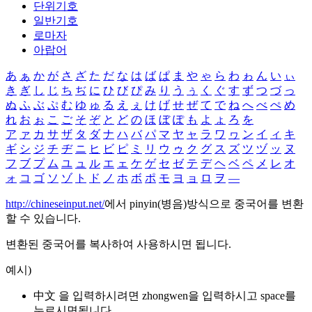
단위기호
일반기호
로마자
아랍어
あ
ぁ
か
が
さ
ざ
た
だ
な
は
ば
ぱ
ま
や
ゃ
ら
わ
ゎ
ん
い
ぃ
き
ぎ
し
じ
ち
ぢ
に
ひ
び
ぴ
み
り
う
ぅ
く
ぐ
す
ず
つ
づ
っ
ぬ
ふ
ぶ
ぷ
む
ゆ
ゅ
る
え
ぇ
け
げ
せ
ぜ
て
で
ね
へ
べ
ぺ
め
れ
お
ぉ
こ
ご
そ
ぞ
と
ど
の
ほ
ぼ
ぽ
も
よ
ょ
ろ
を
ア
ァ
カ
サ
ザ
タ
ダ
ナ
ハ
バ
パ
マ
ヤ
ャ
ラ
ワ
ヮ
ン
イ
ィ
キ
ギ
シ
ジ
チ
ヂ
ニ
ヒ
ビ
ピ
ミ
リ
ウ
ゥ
ク
グ
ス
ズ
ツ
ヅ
ッ
ヌ
フ
ブ
プ
ム
ユ
ュ
ル
エ
ェ
ケ
ゲ
セ
ゼ
テ
デ
ヘ
ベ
ペ
メ
レ
オ
ォ
コ
ゴ
ソ
ゾ
ト
ド
ノ
ホ
ボ
ポ
モ
ヨ
ョ
ロ
ヲ
―
http://chineseinput.net/
에서 pinyin(병음)방식으로 중국어를 변환
할 수 있습니다.
변환된 중국어를 복사하여 사용하시면 됩니다.
예시)
中文 을 입력하시려면
zhongwen
을 입력하시고 space를
누르시면됩니다.