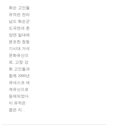
화순 고인돌
유적은 전라
남도 화순군
도곡면과 춘
양면 일대에
분포한 청동
기시대 거석
문화유산으
로, 고창·강
화 고인돌과
함께 2000년
유네스코 세
계유산으로
등재되었다.
이 유적은
좁은 지...