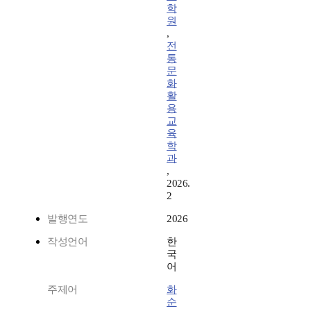
학
원
,
전
통
문
화
활
용
교
육
학
과
,
2026.
2
발행연도
2026
작성언어
한
국
어
주제어
화
순