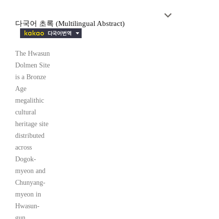
다국어 초록 (Multilingual Abstract)
The Hwasun
Dolmen Site
is a Bronze
Age
megalithic
cultural
heritage site
distributed
across
Dogok-
myeon and
Chunyang-
myeon in
Hwasun-
gun,