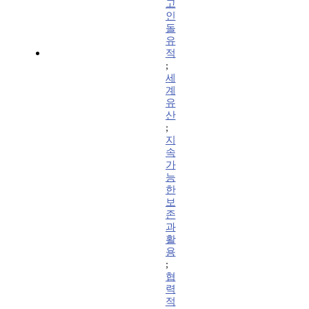
고
인
돌
유
적
;
세
계
유
산
;
지
속
가
능
한
보
존
과
활
용
;
협
력
적