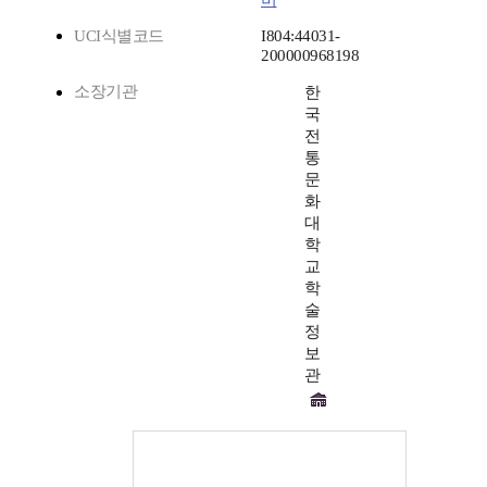
미
UCI식별코드
I804:44031-
200000968198
소장기관
한
국
전
통
문
화
대
학
교
학
술
정
보
관