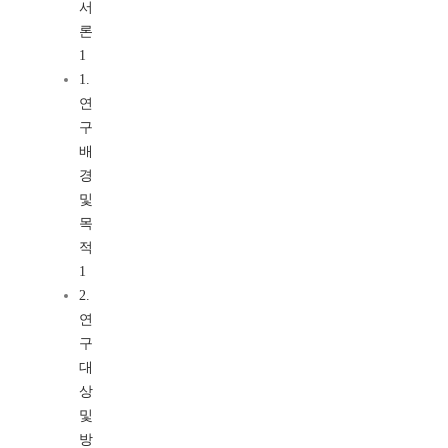
서
론
1
1.
연
구
배
경
및
목
적
1
2.
연
구
대
상
및
방