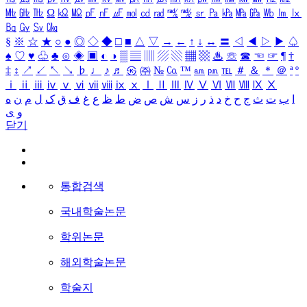
㎒
㎓
㎔
Ω
㏀
㏁
㎊
㎋
㎌
㏖
㏅
㎭
㎮
㎯
㏛
㎩
㎪
㎫
㎬
㏝
㏐
㏓
㏃
㏉
㏜
㏆
§
※
☆
★
○
●
◎
◇
◆
□
■
△
▽
→
←
↑
↓
↔
〓
◁
◀
▷
▶
♤
♠
♡
♥
♧
♣
⊙
◈
▣
◐
◑
▒
▤
▥
▨
▧
▦
▩
♨
☏
☎
☜
☞
¶
†
‡
↕
↗
↙
↖
↘
♭
♩
♪
♬
㉿
㈜
№
㏇
™
㏂
㏘
℡
＃
＆
＊
＠
ª
º
ⅰ
ⅱ
ⅲ
ⅳ
ⅴ
ⅵ
ⅶ
ⅷ
ⅸ
ⅹ
Ⅰ
Ⅱ
Ⅲ
Ⅳ
Ⅴ
Ⅵ
Ⅶ
Ⅷ
Ⅸ
Ⅹ
ا
ب
ت
ث
ج
ح
خ
د
ذ
ر
ز
س
ش
ص
ض
ط
ظ
ع
غ
ف
ق
ک
ل
م
ن
ه
و
ی
닫기
통합검색
국내학술논문
학위논문
해외학술논문
학술지