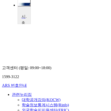
시민사회와 거버넌스
충
북
대
학
교
김
학
실
고객센터 (평일: 09:00~18:00)
1599-3122
ARS 번호안내
관련누리집
대학공개강의(KOCW)
학술정보통계시스템(Rinfo)
외국학술지지원센터(FRIC)