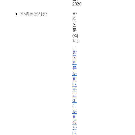
2026
학위논문사항
학
위
논
문
(석
사)
--
한
국
전
통
문
화
대
학
교
미
래
문
화
유
산
대