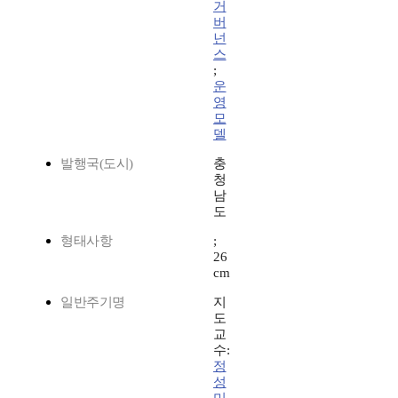
거
버
넌
스
;
운
영
모
델
발행국(도시)
충
청
남
도
형태사항
;
26
cm
일반주기명
지
도
교
수:
정
성