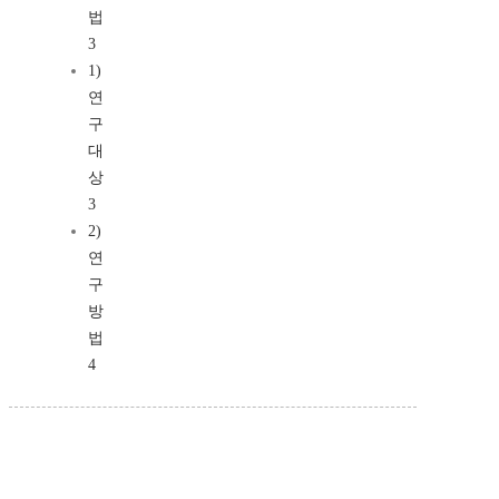
법
3
1)
연
구
대
상
3
2)
연
구
방
법
4