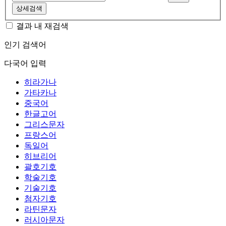
상세검색
결과 내 재검색
인기 검색어
다국어 입력
히라가나
가타카나
중국어
한글고어
그리스문자
프랑스어
독일어
히브리어
괄호기호
학술기호
기술기호
첨자기호
라틴문자
러시아문자