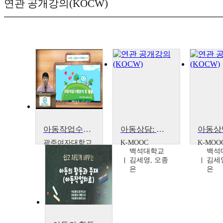
연관 공개강의(KOCW)
아동작업수행분석 및 발달(21)
아동상담: 놀이와 예술을 통한 어린이 마음치료 - 놀이・예술 기반 아동상담의 특성과 과정
광주여자대학교
K-MOOC
K-MOO
백석대학교
백석
최성열
김세영, 오종
김세
은
은