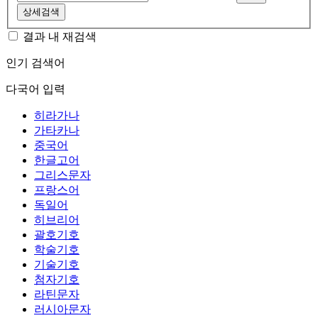
상세검색
결과 내 재검색
인기 검색어
다국어 입력
히라가나
가타카나
중국어
한글고어
그리스문자
프랑스어
독일어
히브리어
괄호기호
학술기호
기술기호
첨자기호
라틴문자
러시아문자