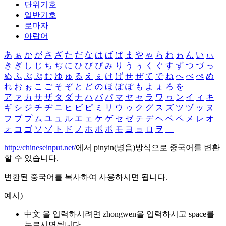
단위기호
일반기호
로마자
아랍어
あ
ぁ
か
が
さ
ざ
た
だ
な
は
ば
ぱ
ま
や
ゃ
ら
わ
ゎ
ん
い
ぃ
き
ぎ
し
じ
ち
ぢ
に
ひ
び
ぴ
み
り
う
ぅ
く
ぐ
す
ず
つ
づ
っ
ぬ
ふ
ぶ
ぷ
む
ゆ
ゅ
る
え
ぇ
け
げ
せ
ぜ
て
で
ね
へ
べ
ぺ
め
れ
お
ぉ
こ
ご
そ
ぞ
と
ど
の
ほ
ぼ
ぽ
も
よ
ょ
ろ
を
ア
ァ
カ
サ
ザ
タ
ダ
ナ
ハ
バ
パ
マ
ヤ
ャ
ラ
ワ
ヮ
ン
イ
ィ
キ
ギ
シ
ジ
チ
ヂ
ニ
ヒ
ビ
ピ
ミ
リ
ウ
ゥ
ク
グ
ス
ズ
ツ
ヅ
ッ
ヌ
フ
ブ
プ
ム
ユ
ュ
ル
エ
ェ
ケ
ゲ
セ
ゼ
テ
デ
ヘ
ベ
ペ
メ
レ
オ
ォ
コ
ゴ
ソ
ゾ
ト
ド
ノ
ホ
ボ
ポ
モ
ヨ
ョ
ロ
ヲ
―
http://chineseinput.net/
에서 pinyin(병음)방식으로 중국어를 변환
할 수 있습니다.
변환된 중국어를 복사하여 사용하시면 됩니다.
예시)
中文 을 입력하시려면
zhongwen
을 입력하시고 space를
누르시면됩니다.