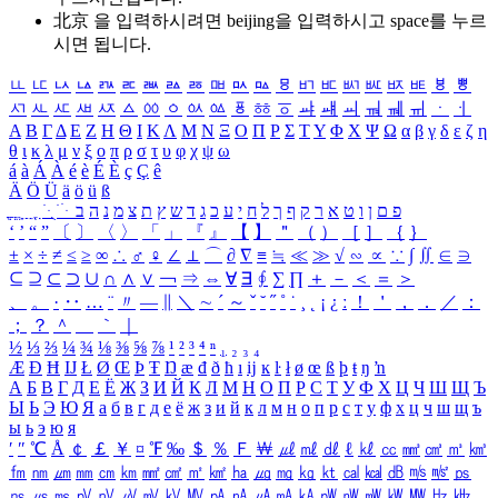
北京 을 입력하시려면
beijing
을 입력하시고 space를 누르
시면 됩니다.
ㅥ
ㅦ
ㅧ
ㅨ
ㅩ
ㅪ
ㅫ
ㅬ
ㅭ
ㅮ
ㅯ
ㅰ
ㅱ
ㅲ
ㅳ
ㅴ
ㅵ
ㅶ
ㅷ
ㅸ
ㅹ
ㅺ
ㅻ
ㅼ
ㅽ
ㅾ
ㅿ
ㆀ
ㆁ
ㆂ
ㆃ
ㆄ
ㆅ
ㆆ
ㆇ
ㆈ
ㆉ
ㆊ
ㆋ
ㆌ
ㆍ
ㆎ
Α
Β
Γ
Δ
Ε
Ζ
Η
Θ
Ι
Κ
Λ
Μ
Ν
Ξ
Ο
Π
Ρ
Σ
Τ
Υ
Φ
Χ
Ψ
Ω
α
β
γ
δ
ε
ζ
η
θ
ι
κ
λ
μ
ν
ξ
ο
π
ρ
σ
τ
υ
φ
χ
ψ
ω
á
à
Á
À
é
è
É
È
ç
Ç
ê
Ä
Ö
Ü
ä
ö
ü
ß
ְ
ֳ
ֲ
ֱ
ָ
ַ
ֵ
ֶ
ִ
ֹ
ּ
ֻ
ׂ
ׁ
ּ
ב
ה
נ
מ
צ
ת
ץ
ש
ד
ג
כ
ע
י
ח
ל
ך
ף
ק
ר
א
ט
ו
ן
ם
פ
‘
’
“
”
〔
〕
〈
〉
「
」
『
』
【
】
＂
（
）
［
］
｛
｝
±
×
÷
≠
≤
≥
∞
∴
♂
♀
∠
⊥
⌒
∂
∇
≡
≒
≪
≫
√
∽
∝
∵
∫
∬
∈
∋
⊆
⊇
⊂
⊃
∪
∩
∧
∨
￢
⇒
⇔
∀
∃
∮
∑
∏
＋
－
＜
＝
＞
、
。
·
‥
…
¨
〃
―
∥
＼
∼
´
～
ˇ
˘
˝
˚
˙
¸
˛
¡
¿
ː
！
＇
，
．
／
：
；
？
＾
＿
｀
｜
½
⅓
⅔
¼
¾
⅛
⅜
⅝
⅞
¹
²
³
⁴
ⁿ
₁
₂
₃
₄
Æ
Ð
Ħ
Ĳ
Ł
Ø
Œ
Þ
Ŧ
Ŋ
æ
đ
ð
ħ
ı
ĳ
ĸ
ŀ
ł
ø
œ
ß
þ
ŧ
ŋ
ŉ
А
Б
В
Г
Д
Е
Ё
Ж
З
И
Й
К
Л
М
Н
О
П
Р
С
Т
У
Ф
Х
Ц
Ч
Ш
Щ
Ъ
Ы
Ь
Э
Ю
Я
а
б
в
г
д
е
ё
ж
з
и
й
к
л
м
н
о
п
р
с
т
у
ф
х
ц
ч
ш
щ
ъ
ы
ь
э
ю
я
′
″
℃
Å
￠
￡
￥
¤
℉
‰
＄
％
Ｆ
￦
㎕
㎖
㎗
ℓ
㎘
㏄
㎣
㎤
㎥
㎦
㎙
㎚
㎛
㎜
㎝
㎞
㎟
㎠
㎡
㎢
㏊
㎍
㎎
㎏
㏏
㎈
㎉
㏈
㎧
㎨
㎰
㎱
㎲
㎳
㎴
㎵
㎶
㎷
㎸
㎹
㎀
㎁
㎂
㎃
㎄
㎺
㎻
㎽
㎾
㎿
㎐
㎑