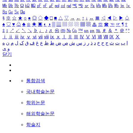
㎒
㎓
㎔
Ω
㏀
㏁
㎊
㎋
㎌
㏖
㏅
㎭
㎮
㎯
㏛
㎩
㎪
㎫
㎬
㏝
㏐
㏓
㏃
㏉
㏜
㏆
§
※
☆
★
○
●
◎
◇
◆
□
■
△
▽
→
←
↑
↓
↔
〓
◁
◀
▷
▶
♤
♠
♡
♥
♧
♣
⊙
◈
▣
◐
◑
▒
▤
▥
▨
▧
▦
▩
♨
☏
☎
☜
☞
¶
†
‡
↕
↗
↙
↖
↘
♭
♩
♪
♬
㉿
㈜
№
㏇
™
㏂
㏘
℡
＃
＆
＊
＠
ª
º
ⅰ
ⅱ
ⅲ
ⅳ
ⅴ
ⅵ
ⅶ
ⅷ
ⅸ
ⅹ
Ⅰ
Ⅱ
Ⅲ
Ⅳ
Ⅴ
Ⅵ
Ⅶ
Ⅷ
Ⅸ
Ⅹ
ا
ب
ت
ث
ج
ح
خ
د
ذ
ر
ز
س
ش
ص
ض
ط
ظ
ع
غ
ف
ق
ک
ل
م
ن
ه
و
ی
닫기
통합검색
국내학술논문
학위논문
해외학술논문
학술지