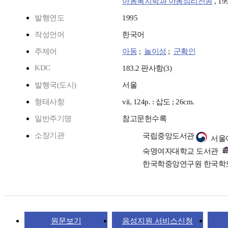
아동복지학과 아동심리전공
, 19
발행연도
1995
작성언어
한국어
주제어
아동
;
놀이성
;
군확인
KDC
183.2 판사항(3)
발행국(도시)
서울
형태사항
vii, 124p. : 삽도 ; 26cm.
일반주기명
참고문헌수록
소장기관
국립중앙도서관
서울
숙명여자대학교 도서관
한국학중앙연구원 한국학
원문보기
음성지원 서비스신청