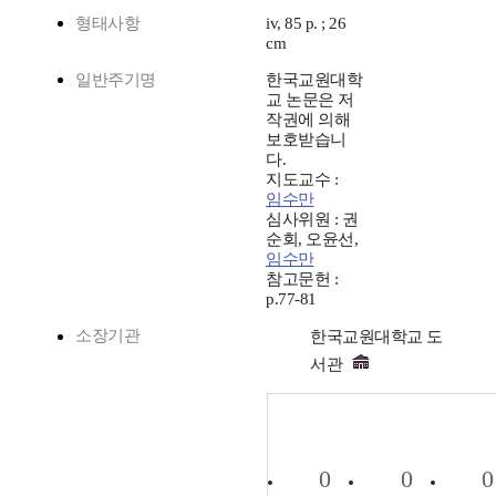
형태사항
iv, 85 p. ; 26
cm
일반주기명
한국교원대학
교 논문은 저
작권에 의해
보호받습니
다.
지도교수 :
임수만
심사위원 : 권
순회, 오윤선,
임수만
참고문헌 :
p.77-81
소장기관
한국교원대학교 도
서관
0
0
0