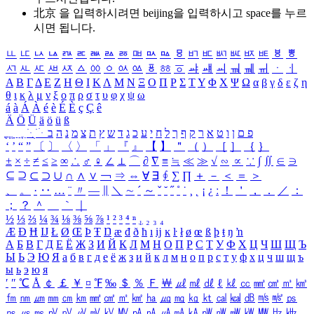
北京 을 입력하시려면
beijing
을 입력하시고 space를 누르
시면 됩니다.
ㅥ
ㅦ
ㅧ
ㅨ
ㅩ
ㅪ
ㅫ
ㅬ
ㅭ
ㅮ
ㅯ
ㅰ
ㅱ
ㅲ
ㅳ
ㅴ
ㅵ
ㅶ
ㅷ
ㅸ
ㅹ
ㅺ
ㅻ
ㅼ
ㅽ
ㅾ
ㅿ
ㆀ
ㆁ
ㆂ
ㆃ
ㆄ
ㆅ
ㆆ
ㆇ
ㆈ
ㆉ
ㆊ
ㆋ
ㆌ
ㆍ
ㆎ
Α
Β
Γ
Δ
Ε
Ζ
Η
Θ
Ι
Κ
Λ
Μ
Ν
Ξ
Ο
Π
Ρ
Σ
Τ
Υ
Φ
Χ
Ψ
Ω
α
β
γ
δ
ε
ζ
η
θ
ι
κ
λ
μ
ν
ξ
ο
π
ρ
σ
τ
υ
φ
χ
ψ
ω
á
à
Á
À
é
è
É
È
ç
Ç
ê
Ä
Ö
Ü
ä
ö
ü
ß
ְ
ֳ
ֲ
ֱ
ָ
ַ
ֵ
ֶ
ִ
ֹ
ּ
ֻ
ׂ
ׁ
ּ
ב
ה
נ
מ
צ
ת
ץ
ש
ד
ג
כ
ע
י
ח
ל
ך
ף
ק
ר
א
ט
ו
ן
ם
פ
‘
’
“
”
〔
〕
〈
〉
「
」
『
』
【
】
＂
（
）
［
］
｛
｝
±
×
÷
≠
≤
≥
∞
∴
♂
♀
∠
⊥
⌒
∂
∇
≡
≒
≪
≫
√
∽
∝
∵
∫
∬
∈
∋
⊆
⊇
⊂
⊃
∪
∩
∧
∨
￢
⇒
⇔
∀
∃
∮
∑
∏
＋
－
＜
＝
＞
、
。
·
‥
…
¨
〃
―
∥
＼
∼
´
～
ˇ
˘
˝
˚
˙
¸
˛
¡
¿
ː
！
＇
，
．
／
：
；
？
＾
＿
｀
｜
½
⅓
⅔
¼
¾
⅛
⅜
⅝
⅞
¹
²
³
⁴
ⁿ
₁
₂
₃
₄
Æ
Ð
Ħ
Ĳ
Ł
Ø
Œ
Þ
Ŧ
Ŋ
æ
đ
ð
ħ
ı
ĳ
ĸ
ŀ
ł
ø
œ
ß
þ
ŧ
ŋ
ŉ
А
Б
В
Г
Д
Е
Ё
Ж
З
И
Й
К
Л
М
Н
О
П
Р
С
Т
У
Ф
Х
Ц
Ч
Ш
Щ
Ъ
Ы
Ь
Э
Ю
Я
а
б
в
г
д
е
ё
ж
з
и
й
к
л
м
н
о
п
р
с
т
у
ф
х
ц
ч
ш
щ
ъ
ы
ь
э
ю
я
′
″
℃
Å
￠
￡
￥
¤
℉
‰
＄
％
Ｆ
￦
㎕
㎖
㎗
ℓ
㎘
㏄
㎣
㎤
㎥
㎦
㎙
㎚
㎛
㎜
㎝
㎞
㎟
㎠
㎡
㎢
㏊
㎍
㎎
㎏
㏏
㎈
㎉
㏈
㎧
㎨
㎰
㎱
㎲
㎳
㎴
㎵
㎶
㎷
㎸
㎹
㎀
㎁
㎂
㎃
㎄
㎺
㎻
㎽
㎾
㎿
㎐
㎑