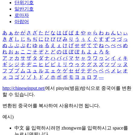
단위기호
일반기호
로마자
아랍어
あ
ぁ
か
が
さ
ざ
た
だ
な
は
ば
ぱ
ま
や
ゃ
ら
わ
ゎ
ん
い
ぃ
き
ぎ
し
じ
ち
ぢ
に
ひ
び
ぴ
み
り
う
ぅ
く
ぐ
す
ず
つ
づ
っ
ぬ
ふ
ぶ
ぷ
む
ゆ
ゅ
る
え
ぇ
け
げ
せ
ぜ
て
で
ね
へ
べ
ぺ
め
れ
お
ぉ
こ
ご
そ
ぞ
と
ど
の
ほ
ぼ
ぽ
も
よ
ょ
ろ
を
ア
ァ
カ
サ
ザ
タ
ダ
ナ
ハ
バ
パ
マ
ヤ
ャ
ラ
ワ
ヮ
ン
イ
ィ
キ
ギ
シ
ジ
チ
ヂ
ニ
ヒ
ビ
ピ
ミ
リ
ウ
ゥ
ク
グ
ス
ズ
ツ
ヅ
ッ
ヌ
フ
ブ
プ
ム
ユ
ュ
ル
エ
ェ
ケ
ゲ
セ
ゼ
テ
デ
ヘ
ベ
ペ
メ
レ
オ
ォ
コ
ゴ
ソ
ゾ
ト
ド
ノ
ホ
ボ
ポ
モ
ヨ
ョ
ロ
ヲ
―
http://chineseinput.net/
에서 pinyin(병음)방식으로 중국어를 변환
할 수 있습니다.
변환된 중국어를 복사하여 사용하시면 됩니다.
예시)
中文 을 입력하시려면
zhongwen
을 입력하시고 space를
누르시면됩니다.