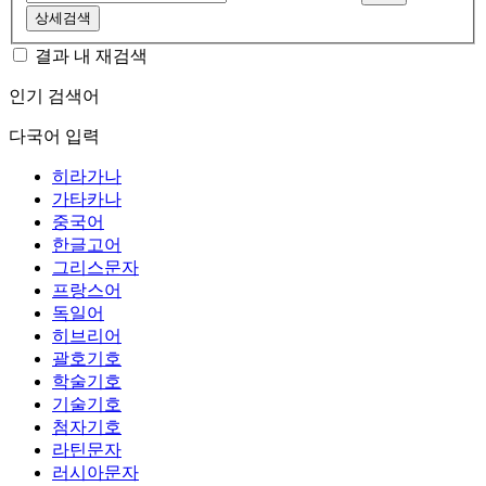
상세검색
결과 내 재검색
인기 검색어
다국어 입력
히라가나
가타카나
중국어
한글고어
그리스문자
프랑스어
독일어
히브리어
괄호기호
학술기호
기술기호
첨자기호
라틴문자
러시아문자