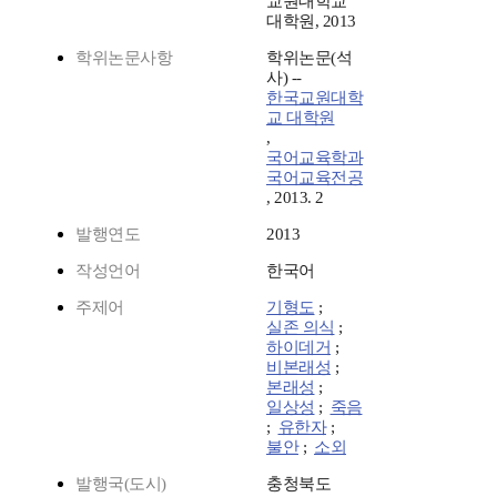
교원대학교
대학원, 2013
학위논문사항
학위논문(석
사) --
한국교원대학
교 대학원
,
국어교육학과
국어교육전공
, 2013. 2
발행연도
2013
작성언어
한국어
주제어
기형도
;
실존 의식
;
하이데거
;
비본래성
;
본래성
;
일상성
;
죽음
;
유한자
;
불안
;
소외
발행국(도시)
충청북도