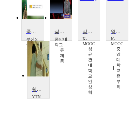
죽음, 의례, 언어
삶과 죽음의 철학
감각과 불안의 서사 : 엔터테인먼트의 터전이 되다
영화로 이해하는 불안과 공포
K-
K-
부산외
중앙대
MOOC
MOOC
국어대
학교
성
중
학교
류
균
앙
배
제
관
대
도
동
대
학
용
학
교
교
윤
안
부
상
희
웰빙에 이은 웰다잉편안한 죽음을 준비하라
혁
YTN
SCIENCE