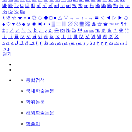
㎒
㎓
㎔
Ω
㏀
㏁
㎊
㎋
㎌
㏖
㏅
㎭
㎮
㎯
㏛
㎩
㎪
㎫
㎬
㏝
㏐
㏓
㏃
㏉
㏜
㏆
§
※
☆
★
○
●
◎
◇
◆
□
■
△
▽
→
←
↑
↓
↔
〓
◁
◀
▷
▶
♤
♠
♡
♥
♧
♣
⊙
◈
▣
◐
◑
▒
▤
▥
▨
▧
▦
▩
♨
☏
☎
☜
☞
¶
†
‡
↕
↗
↙
↖
↘
♭
♩
♪
♬
㉿
㈜
№
㏇
™
㏂
㏘
℡
＃
＆
＊
＠
ª
º
ⅰ
ⅱ
ⅲ
ⅳ
ⅴ
ⅵ
ⅶ
ⅷ
ⅸ
ⅹ
Ⅰ
Ⅱ
Ⅲ
Ⅳ
Ⅴ
Ⅵ
Ⅶ
Ⅷ
Ⅸ
Ⅹ
ا
ب
ت
ث
ج
ح
خ
د
ذ
ر
ز
س
ش
ص
ض
ط
ظ
ع
غ
ف
ق
ک
ل
م
ن
ه
و
ی
닫기
통합검색
국내학술논문
학위논문
해외학술논문
학술지