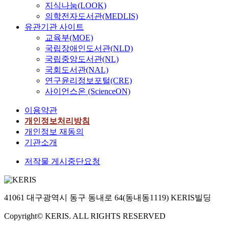
지식나눔(LOOK)
의학전자도서관(MEDLIS)
유관기관 사이트
교육부(MOE)
국립장애인도서관(NLD)
국립중앙도서관(NL)
국회도서관(NAL)
연구윤리정보포털(CRE)
사이언스온 (ScienceON)
이용약관
개인정보처리방침
개인정보 재동의
기관소개
저작물 게시중단요청
41061 대구광역시 동구 동내로 64(동내동1119) KERIS빌딩
Copyright© KERIS. ALL RIGHTS RESERVED