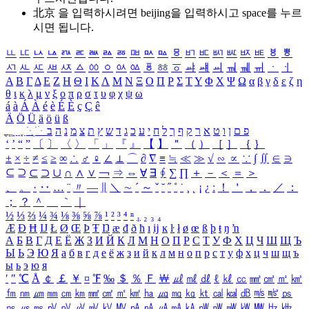
北京 을 입력하시려면
beijing
을 입력하시고 space를 누르
시면 됩니다.
ㅥ
ㅦ
ㅧ
ㅨ
ㅩ
ㅪ
ㅫ
ㅬ
ㅭ
ㅮ
ㅯ
ㅰ
ㅱ
ㅲ
ㅳ
ㅴ
ㅵ
ㅶ
ㅷ
ㅸ
ㅹ
ㅺ
ㅻ
ㅼ
ㅽ
ㅾ
ㅿ
ㆀ
ㆁ
ㆂ
ㆃ
ㆄ
ㆅ
ㆆ
ㆇ
ㆈ
ㆉ
ㆊ
ㆋ
ㆌ
ㆍ
ㆎ
Α
Β
Γ
Δ
Ε
Ζ
Η
Θ
Ι
Κ
Λ
Μ
Ν
Ξ
Ο
Π
Ρ
Σ
Τ
Υ
Φ
Χ
Ψ
Ω
α
β
γ
δ
ε
ζ
η
θ
ι
κ
λ
μ
ν
ξ
ο
π
ρ
σ
τ
υ
φ
χ
ψ
ω
á
à
Á
À
é
è
É
È
ç
Ç
ê
Ä
Ö
Ü
ä
ö
ü
ß
ְ
ֳ
ֲ
ֱ
ָ
ַ
ֵ
ֶ
ִ
ֹ
ּ
ֻ
ׂ
ׁ
ּ
ב
ה
נ
מ
צ
ת
ץ
ש
ד
ג
כ
ע
י
ח
ל
ך
ף
ק
ר
א
ט
ו
ן
ם
פ
‘
’
“
”
〔
〕
〈
〉
「
」
『
』
【
】
＂
（
）
［
］
｛
｝
±
×
÷
≠
≤
≥
∞
∴
♂
♀
∠
⊥
⌒
∂
∇
≡
≒
≪
≫
√
∽
∝
∵
∫
∬
∈
∋
⊆
⊇
⊂
⊃
∪
∩
∧
∨
￢
⇒
⇔
∀
∃
∮
∑
∏
＋
－
＜
＝
＞
、
。
·
‥
…
¨
〃
―
∥
＼
∼
´
～
ˇ
˘
˝
˚
˙
¸
˛
¡
¿
ː
！
＇
，
．
／
：
；
？
＾
＿
｀
｜
½
⅓
⅔
¼
¾
⅛
⅜
⅝
⅞
¹
²
³
⁴
ⁿ
₁
₂
₃
₄
Æ
Ð
Ħ
Ĳ
Ł
Ø
Œ
Þ
Ŧ
Ŋ
æ
đ
ð
ħ
ı
ĳ
ĸ
ŀ
ł
ø
œ
ß
þ
ŧ
ŋ
ŉ
А
Б
В
Г
Д
Е
Ё
Ж
З
И
Й
К
Л
М
Н
О
П
Р
С
Т
У
Ф
Х
Ц
Ч
Ш
Щ
Ъ
Ы
Ь
Э
Ю
Я
а
б
в
г
д
е
ё
ж
з
и
й
к
л
м
н
о
п
р
с
т
у
ф
х
ц
ч
ш
щ
ъ
ы
ь
э
ю
я
′
″
℃
Å
￠
￡
￥
¤
℉
‰
＄
％
Ｆ
￦
㎕
㎖
㎗
ℓ
㎘
㏄
㎣
㎤
㎥
㎦
㎙
㎚
㎛
㎜
㎝
㎞
㎟
㎠
㎡
㎢
㏊
㎍
㎎
㎏
㏏
㎈
㎉
㏈
㎧
㎨
㎰
㎱
㎲
㎳
㎴
㎵
㎶
㎷
㎸
㎹
㎀
㎁
㎂
㎃
㎄
㎺
㎻
㎽
㎾
㎿
㎐
㎑