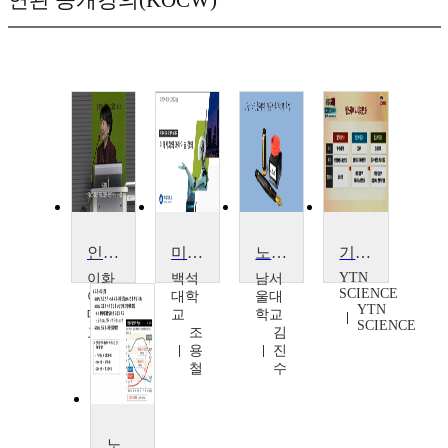
인구고령화와 연령통합사회
미래사회와 과학기술
노인복지론
기술혁신을 기반으로 한 헬스케어 3.0 시대
YTN
이화
백석
남서
SCIENCE
여자
대학
울대
YTN
대학
교
학교
SCIENCE
교
조
김
정
용
진
경
철
수
희
노화와 영양