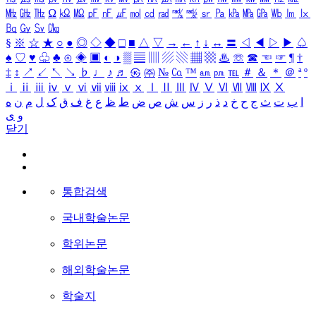
㎒
㎓
㎔
Ω
㏀
㏁
㎊
㎋
㎌
㏖
㏅
㎭
㎮
㎯
㏛
㎩
㎪
㎫
㎬
㏝
㏐
㏓
㏃
㏉
㏜
㏆
§
※
☆
★
○
●
◎
◇
◆
□
■
△
▽
→
←
↑
↓
↔
〓
◁
◀
▷
▶
♤
♠
♡
♥
♧
♣
⊙
◈
▣
◐
◑
▒
▤
▥
▨
▧
▦
▩
♨
☏
☎
☜
☞
¶
†
‡
↕
↗
↙
↖
↘
♭
♩
♪
♬
㉿
㈜
№
㏇
™
㏂
㏘
℡
＃
＆
＊
＠
ª
º
ⅰ
ⅱ
ⅲ
ⅳ
ⅴ
ⅵ
ⅶ
ⅷ
ⅸ
ⅹ
Ⅰ
Ⅱ
Ⅲ
Ⅳ
Ⅴ
Ⅵ
Ⅶ
Ⅷ
Ⅸ
Ⅹ
ا
ب
ت
ث
ج
ح
خ
د
ذ
ر
ز
س
ش
ص
ض
ط
ظ
ع
غ
ف
ق
ک
ل
م
ن
ه
و
ی
닫기
통합검색
국내학술논문
학위논문
해외학술논문
학술지