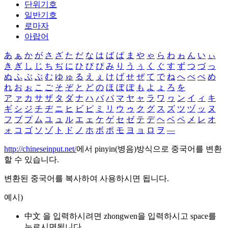
단위기호
일반기호
로마자
아랍어
あ
ぁ
か
が
さ
ざ
た
だ
な
は
ば
ぱ
ま
や
ゃ
ら
わ
ゎ
ん
い
ぃ
き
ぎ
し
じ
ち
ぢ
に
ひ
び
ぴ
み
り
う
ぅ
く
ぐ
す
ず
つ
づ
っ
ぬ
ふ
ぶ
ぷ
む
ゆ
ゅ
る
え
ぇ
け
げ
せ
ぜ
て
で
ね
へ
べ
ぺ
め
れ
お
ぉ
こ
ご
そ
ぞ
と
ど
の
ほ
ぼ
ぽ
も
よ
ょ
ろ
を
ア
ァ
カ
サ
ザ
タ
ダ
ナ
ハ
バ
パ
マ
ヤ
ャ
ラ
ワ
ヮ
ン
イ
ィ
キ
ギ
シ
ジ
チ
ヂ
ニ
ヒ
ビ
ピ
ミ
リ
ウ
ゥ
ク
グ
ス
ズ
ツ
ヅ
ッ
ヌ
フ
ブ
プ
ム
ユ
ュ
ル
エ
ェ
ケ
ゲ
セ
ゼ
テ
デ
ヘ
ベ
ペ
メ
レ
オ
ォ
コ
ゴ
ソ
ゾ
ト
ド
ノ
ホ
ボ
ポ
モ
ヨ
ョ
ロ
ヲ
―
http://chineseinput.net/
에서 pinyin(병음)방식으로 중국어를 변환
할 수 있습니다.
변환된 중국어를 복사하여 사용하시면 됩니다.
예시)
中文 을 입력하시려면
zhongwen
을 입력하시고 space를
누르시면됩니다.