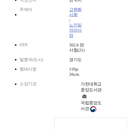
작성언어
한국어
주제어
고령화
사회
;
노인일
자리사
업
DDC
362.6 판
사항(21)
발행국(도시)
경기도
형태사항
119p;
26cm.
소장기관
가천대학교
중앙도서관
국립중앙도
서관