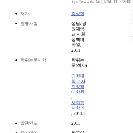
https://www.riss.kr/link?id=T12542808
저자
강성희
발행사항
성남: 경
원대학
교 사회
정책대
학원,
2011
학위논문사항
학위논
문(석사)
--
경원대
학교 사
회정책
대학원
,
사회복
지학과
, 2011. 8
발행연도
2011