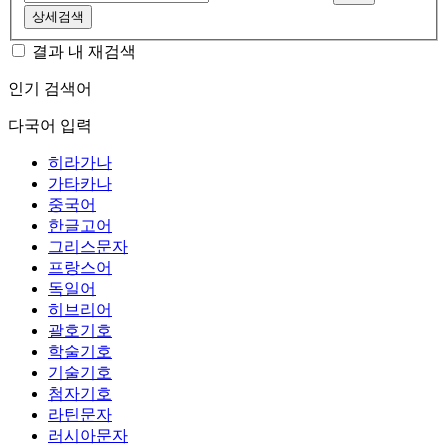
상세검색
결과 내 재검색
인기 검색어
다국어 입력
히라가나
가타카나
중국어
한글고어
그리스문자
프랑스어
독일어
히브리어
괄호기호
학술기호
기술기호
첨자기호
라틴문자
러시아문자