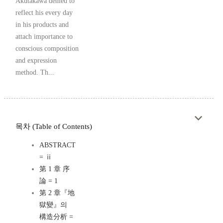
Akutakawa denied to
reflect his every day
in his products and
attach importance to
conscious composition
and expression
method. Th...
목차 (Table of Contents)
ABSTRACT
= ⅱ
第 1 章 序
論 = 1
第 2 章『地
獄變』의
構造分析 =