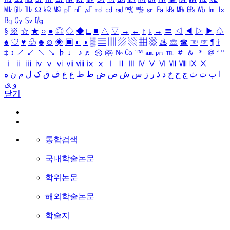
㎒
㎓
㎔
Ω
㏀
㏁
㎊
㎋
㎌
㏖
㏅
㎭
㎮
㎯
㏛
㎩
㎪
㎫
㎬
㏝
㏐
㏓
㏃
㏉
㏜
㏆
§
※
☆
★
○
●
◎
◇
◆
□
■
△
▽
→
←
↑
↓
↔
〓
◁
◀
▷
▶
♤
♠
♡
♥
♧
♣
⊙
◈
▣
◐
◑
▒
▤
▥
▨
▧
▦
▩
♨
☏
☎
☜
☞
¶
†
‡
↕
↗
↙
↖
↘
♭
♩
♪
♬
㉿
㈜
№
㏇
™
㏂
㏘
℡
＃
＆
＊
＠
ª
º
ⅰ
ⅱ
ⅲ
ⅳ
ⅴ
ⅵ
ⅶ
ⅷ
ⅸ
ⅹ
Ⅰ
Ⅱ
Ⅲ
Ⅳ
Ⅴ
Ⅵ
Ⅶ
Ⅷ
Ⅸ
Ⅹ
ا
ب
ت
ث
ج
ح
خ
د
ذ
ر
ز
س
ش
ص
ض
ط
ظ
ع
غ
ف
ق
ک
ل
م
ن
ه
و
ی
닫기
통합검색
국내학술논문
학위논문
해외학술논문
학술지