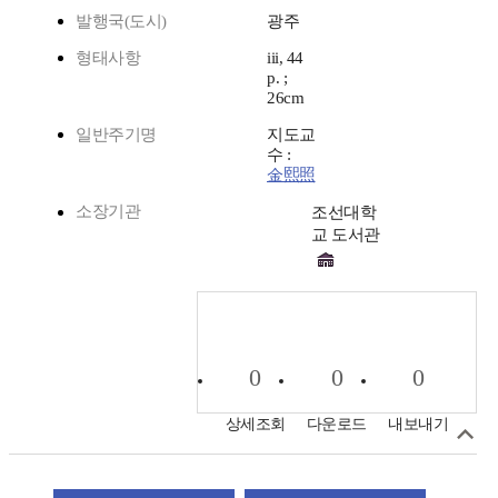
발행국(도시)
광주
형태사항
iii, 44
p. ;
26cm
일반주기명
지도교
수 :
金熙照
소장기관
조선대학
교 도서관
0
0
0
상세조회
다운로드
내보내기