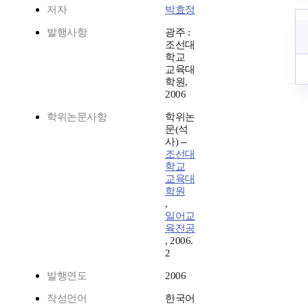
저자
박효정
발행사항
광주 :
조선대
학교
교육대
학원,
2006
학위논문사항
학위논
문(석
사) --
조선대
학교
교육대
학원
,
일어교
육전공
, 2006.
2
발행연도
2006
작성언어
한국어