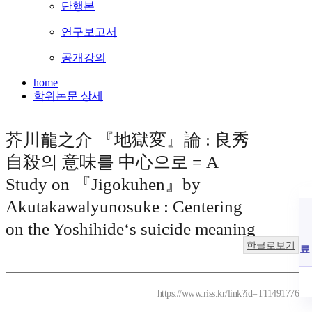
단행본
연구보고서
공개강의
home
학위논문 상세
芥川龍之介 『地獄変』論 : 良秀
自殺의 意味를 中心으로 = A
Study on 『Jigokuhen』by
Akutakawalyunosuke : Centering
on the Yoshihide‘s suicide meaning
한글로보기
료
https://www.riss.kr/link?id=T11491776