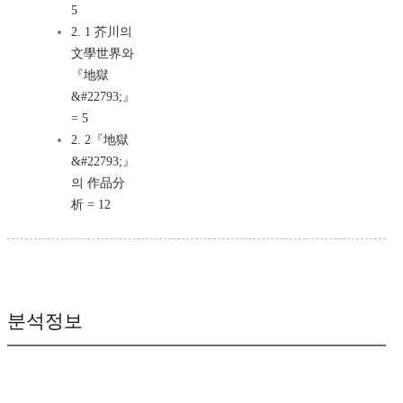
5
2. 1 芥川의
文學世界와
『地獄
&#22793;』
= 5
2. 2『地獄
&#22793;』
의 作品分
析 = 12
분석정보