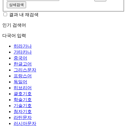
상세검색
결과 내 재검색
인기 검색어
다국어 입력
히라가나
가타카나
중국어
한글고어
그리스문자
프랑스어
독일어
히브리어
괄호기호
학술기호
기술기호
첨자기호
라틴문자
러시아문자