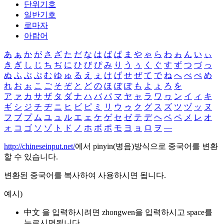
단위기호
일반기호
로마자
아랍어
あ
ぁ
か
が
さ
ざ
た
だ
な
は
ば
ぱ
ま
や
ゃ
ら
わ
ゎ
ん
い
ぃ
き
ぎ
し
じ
ち
ぢ
に
ひ
び
ぴ
み
り
う
ぅ
く
ぐ
す
ず
つ
づ
っ
ぬ
ふ
ぶ
ぷ
む
ゆ
ゅ
る
え
ぇ
け
げ
せ
ぜ
て
で
ね
へ
べ
ぺ
め
れ
お
ぉ
こ
ご
そ
ぞ
と
ど
の
ほ
ぼ
ぽ
も
よ
ょ
ろ
を
ア
ァ
カ
サ
ザ
タ
ダ
ナ
ハ
バ
パ
マ
ヤ
ャ
ラ
ワ
ヮ
ン
イ
ィ
キ
ギ
シ
ジ
チ
ヂ
ニ
ヒ
ビ
ピ
ミ
リ
ウ
ゥ
ク
グ
ス
ズ
ツ
ヅ
ッ
ヌ
フ
ブ
プ
ム
ユ
ュ
ル
エ
ェ
ケ
ゲ
セ
ゼ
テ
デ
ヘ
ベ
ペ
メ
レ
オ
ォ
コ
ゴ
ソ
ゾ
ト
ド
ノ
ホ
ボ
ポ
モ
ヨ
ョ
ロ
ヲ
―
http://chineseinput.net/
에서 pinyin(병음)방식으로 중국어를 변환
할 수 있습니다.
변환된 중국어를 복사하여 사용하시면 됩니다.
예시)
中文 을 입력하시려면
zhongwen
을 입력하시고 space를
누르시면됩니다.