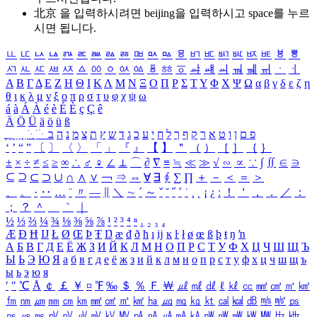
北京 을 입력하시려면
beijing
을 입력하시고 space를 누르
시면 됩니다.
ㅥ
ㅦ
ㅧ
ㅨ
ㅩ
ㅪ
ㅫ
ㅬ
ㅭ
ㅮ
ㅯ
ㅰ
ㅱ
ㅲ
ㅳ
ㅴ
ㅵ
ㅶ
ㅷ
ㅸ
ㅹ
ㅺ
ㅻ
ㅼ
ㅽ
ㅾ
ㅿ
ㆀ
ㆁ
ㆂ
ㆃ
ㆄ
ㆅ
ㆆ
ㆇ
ㆈ
ㆉ
ㆊ
ㆋ
ㆌ
ㆍ
ㆎ
Α
Β
Γ
Δ
Ε
Ζ
Η
Θ
Ι
Κ
Λ
Μ
Ν
Ξ
Ο
Π
Ρ
Σ
Τ
Υ
Φ
Χ
Ψ
Ω
α
β
γ
δ
ε
ζ
η
θ
ι
κ
λ
μ
ν
ξ
ο
π
ρ
σ
τ
υ
φ
χ
ψ
ω
á
à
Á
À
é
è
É
È
ç
Ç
ê
Ä
Ö
Ü
ä
ö
ü
ß
ְ
ֳ
ֲ
ֱ
ָ
ַ
ֵ
ֶ
ִ
ֹ
ּ
ֻ
ׂ
ׁ
ּ
ב
ה
נ
מ
צ
ת
ץ
ש
ד
ג
כ
ע
י
ח
ל
ך
ף
ק
ר
א
ט
ו
ן
ם
פ
‘
’
“
”
〔
〕
〈
〉
「
」
『
』
【
】
＂
（
）
［
］
｛
｝
±
×
÷
≠
≤
≥
∞
∴
♂
♀
∠
⊥
⌒
∂
∇
≡
≒
≪
≫
√
∽
∝
∵
∫
∬
∈
∋
⊆
⊇
⊂
⊃
∪
∩
∧
∨
￢
⇒
⇔
∀
∃
∮
∑
∏
＋
－
＜
＝
＞
、
。
·
‥
…
¨
〃
―
∥
＼
∼
´
～
ˇ
˘
˝
˚
˙
¸
˛
¡
¿
ː
！
＇
，
．
／
：
；
？
＾
＿
｀
｜
½
⅓
⅔
¼
¾
⅛
⅜
⅝
⅞
¹
²
³
⁴
ⁿ
₁
₂
₃
₄
Æ
Ð
Ħ
Ĳ
Ł
Ø
Œ
Þ
Ŧ
Ŋ
æ
đ
ð
ħ
ı
ĳ
ĸ
ŀ
ł
ø
œ
ß
þ
ŧ
ŋ
ŉ
А
Б
В
Г
Д
Е
Ё
Ж
З
И
Й
К
Л
М
Н
О
П
Р
С
Т
У
Ф
Х
Ц
Ч
Ш
Щ
Ъ
Ы
Ь
Э
Ю
Я
а
б
в
г
д
е
ё
ж
з
и
й
к
л
м
н
о
п
р
с
т
у
ф
х
ц
ч
ш
щ
ъ
ы
ь
э
ю
я
′
″
℃
Å
￠
￡
￥
¤
℉
‰
＄
％
Ｆ
￦
㎕
㎖
㎗
ℓ
㎘
㏄
㎣
㎤
㎥
㎦
㎙
㎚
㎛
㎜
㎝
㎞
㎟
㎠
㎡
㎢
㏊
㎍
㎎
㎏
㏏
㎈
㎉
㏈
㎧
㎨
㎰
㎱
㎲
㎳
㎴
㎵
㎶
㎷
㎸
㎹
㎀
㎁
㎂
㎃
㎄
㎺
㎻
㎽
㎾
㎿
㎐
㎑