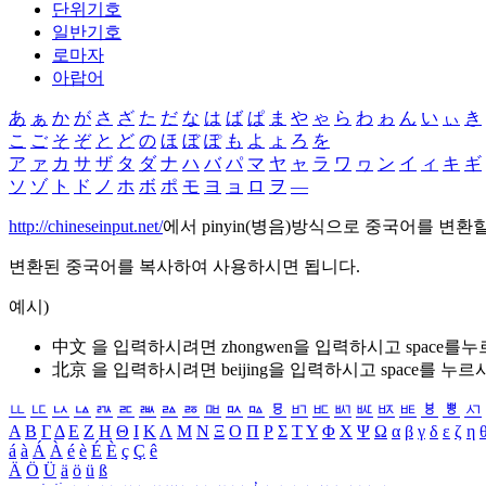
단위기호
일반기호
로마자
아랍어
あ
ぁ
か
が
さ
ざ
た
だ
な
は
ば
ぱ
ま
や
ゃ
ら
わ
ゎ
ん
い
ぃ
き
こ
ご
そ
ぞ
と
ど
の
ほ
ぼ
ぽ
も
よ
ょ
ろ
を
ア
ァ
カ
サ
ザ
タ
ダ
ナ
ハ
バ
パ
マ
ヤ
ャ
ラ
ワ
ヮ
ン
イ
ィ
キ
ギ
ソ
ゾ
ト
ド
ノ
ホ
ボ
ポ
モ
ヨ
ョ
ロ
ヲ
―
http://chineseinput.net/
에서 pinyin(병음)방식으로 중국어를 변환
변환된 중국어를 복사하여 사용하시면 됩니다.
예시)
中文 을 입력하시려면
zhongwen
을 입력하시고 space를
北京 을 입력하시려면
beijing
을 입력하시고 space를 누르
ㅥ
ㅦ
ㅧ
ㅨ
ㅩ
ㅪ
ㅫ
ㅬ
ㅭ
ㅮ
ㅯ
ㅰ
ㅱ
ㅲ
ㅳ
ㅴ
ㅵ
ㅶ
ㅷ
ㅸ
ㅹ
ㅺ
Α
Β
Γ
Δ
Ε
Ζ
Η
Θ
Ι
Κ
Λ
Μ
Ν
Ξ
Ο
Π
Ρ
Σ
Τ
Υ
Φ
Χ
Ψ
Ω
α
β
γ
δ
ε
ζ
η
á
à
Á
À
é
è
É
È
ç
Ç
ê
Ä
Ö
Ü
ä
ö
ü
ß