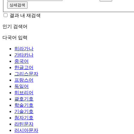
상세검색
결과 내 재검색
인기 검색어
다국어 입력
히라가나
가타카나
중국어
한글고어
그리스문자
프랑스어
독일어
히브리어
괄호기호
학술기호
기술기호
첨자기호
라틴문자
러시아문자