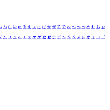
ぶ
ぷ
む
ゆ
ゅ
る
え
ぇ
け
げ
せ
ぜ
て
で
ね
へ
べ
ぺ
め
れ
お
ぉ
プ
ム
ユ
ュ
ル
エ
ェ
ケ
ゲ
セ
ゼ
テ
デ
ヘ
ベ
ペ
メ
レ
オ
ォ
コ
ゴ