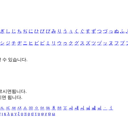
ぎ
し
じ
ち
ぢ
に
ひ
び
ぴ
み
り
う
ぅ
く
ぐ
す
ず
つ
づ
っ
ぬ
ふ
シ
ジ
チ
ヂ
ニ
ヒ
ビ
ピ
ミ
リ
ウ
ゥ
ク
グ
ス
ズ
ツ
ヅ
ッ
ヌ
フ
ブ
할 수 있습니다.
누르시면됩니다.
시면 됩니다.
ㅻ
ㅼ
ㅽ
ㅾ
ㅿ
ㆀ
ㆁ
ㆂ
ㆃ
ㆄ
ㆅ
ㆆ
ㆇ
ㆈ
ㆉ
ㆊ
ㆋ
ㆌ
ㆍ
ㆎ
θ
ι
κ
λ
μ
ν
ξ
ο
π
ρ
σ
τ
υ
φ
χ
ψ
ω