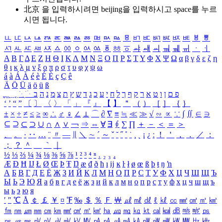
北京 을 입력하시려면
beijing
을 입력하시고 space를 누르
시면 됩니다.
ㅥ
ㅦ
ㅧ
ㅨ
ㅩ
ㅪ
ㅫ
ㅬ
ㅭ
ㅮ
ㅯ
ㅰ
ㅱ
ㅲ
ㅳ
ㅴ
ㅵ
ㅶ
ㅷ
ㅸ
ㅹ
ㅺ
ㅻ
ㅼ
ㅽ
ㅾ
ㅿ
ㆀ
ㆁ
ㆂ
ㆃ
ㆄ
ㆅ
ㆆ
ㆇ
ㆈ
ㆉ
ㆊ
ㆋ
ㆌ
ㆍ
ㆎ
Α
Β
Γ
Δ
Ε
Ζ
Η
Θ
Ι
Κ
Λ
Μ
Ν
Ξ
Ο
Π
Ρ
Σ
Τ
Υ
Φ
Χ
Ψ
Ω
α
β
γ
δ
ε
ζ
η
θ
ι
κ
λ
μ
ν
ξ
ο
π
ρ
σ
τ
υ
φ
χ
ψ
ω
á
à
Á
À
é
è
É
È
ç
Ç
ê
Ä
Ö
Ü
ä
ö
ü
ß
ְ
ֳ
ֲ
ֱ
ָ
ַ
ֵ
ֶ
ִ
ֹ
ּ
ֻ
ׂ
ׁ
ּ
ב
ה
נ
מ
צ
ת
ץ
ש
ד
ג
כ
ע
י
ח
ל
ך
ף
ק
ר
א
ט
ו
ן
ם
פ
‘
’
“
”
〔
〕
〈
〉
「
」
『
』
【
】
＂
（
）
［
］
｛
｝
±
×
÷
≠
≤
≥
∞
∴
♂
♀
∠
⊥
⌒
∂
∇
≡
≒
≪
≫
√
∽
∝
∵
∫
∬
∈
∋
⊆
⊇
⊂
⊃
∪
∩
∧
∨
￢
⇒
⇔
∀
∃
∮
∑
∏
＋
－
＜
＝
＞
、
。
·
‥
…
¨
〃
―
∥
＼
∼
´
～
ˇ
˘
˝
˚
˙
¸
˛
¡
¿
ː
！
＇
，
．
／
：
；
？
＾
＿
｀
｜
½
⅓
⅔
¼
¾
⅛
⅜
⅝
⅞
¹
²
³
⁴
ⁿ
₁
₂
₃
₄
Æ
Ð
Ħ
Ĳ
Ł
Ø
Œ
Þ
Ŧ
Ŋ
æ
đ
ð
ħ
ı
ĳ
ĸ
ŀ
ł
ø
œ
ß
þ
ŧ
ŋ
ŉ
А
Б
В
Г
Д
Е
Ё
Ж
З
И
Й
К
Л
М
Н
О
П
Р
С
Т
У
Ф
Х
Ц
Ч
Ш
Щ
Ъ
Ы
Ь
Э
Ю
Я
а
б
в
г
д
е
ё
ж
з
и
й
к
л
м
н
о
п
р
с
т
у
ф
х
ц
ч
ш
щ
ъ
ы
ь
э
ю
я
′
″
℃
Å
￠
￡
￥
¤
℉
‰
＄
％
Ｆ
￦
㎕
㎖
㎗
ℓ
㎘
㏄
㎣
㎤
㎥
㎦
㎙
㎚
㎛
㎜
㎝
㎞
㎟
㎠
㎡
㎢
㏊
㎍
㎎
㎏
㏏
㎈
㎉
㏈
㎧
㎨
㎰
㎱
㎲
㎳
㎴
㎵
㎶
㎷
㎸
㎹
㎀
㎁
㎂
㎃
㎄
㎺
㎻
㎽
㎾
㎿
㎐
㎑