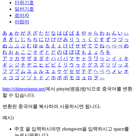
단위기호
일반기호
로마자
아랍어
あ
ぁ
か
が
さ
ざ
た
だ
な
は
ば
ぱ
ま
や
ゃ
ら
わ
ゎ
ん
い
ぃ
き
ぎ
し
じ
ち
ぢ
に
ひ
び
ぴ
み
り
う
ぅ
く
ぐ
す
ず
つ
づ
っ
ぬ
ふ
ぶ
ぷ
む
ゆ
ゅ
る
え
ぇ
け
げ
せ
ぜ
て
で
ね
へ
べ
ぺ
め
れ
お
ぉ
こ
ご
そ
ぞ
と
ど
の
ほ
ぼ
ぽ
も
よ
ょ
ろ
を
ア
ァ
カ
サ
ザ
タ
ダ
ナ
ハ
バ
パ
マ
ヤ
ャ
ラ
ワ
ヮ
ン
イ
ィ
キ
ギ
シ
ジ
チ
ヂ
ニ
ヒ
ビ
ピ
ミ
リ
ウ
ゥ
ク
グ
ス
ズ
ツ
ヅ
ッ
ヌ
フ
ブ
プ
ム
ユ
ュ
ル
エ
ェ
ケ
ゲ
セ
ゼ
テ
デ
ヘ
ベ
ペ
メ
レ
オ
ォ
コ
ゴ
ソ
ゾ
ト
ド
ノ
ホ
ボ
ポ
モ
ヨ
ョ
ロ
ヲ
―
http://chineseinput.net/
에서 pinyin(병음)방식으로 중국어를 변환
할 수 있습니다.
변환된 중국어를 복사하여 사용하시면 됩니다.
예시)
中文 을 입력하시려면
zhongwen
을 입력하시고 space를
누르시면됩니다.