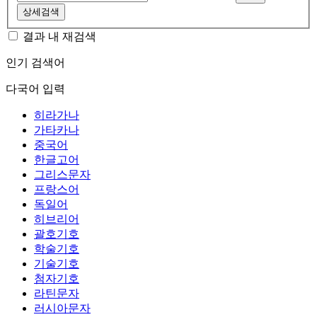
상세검색
결과 내 재검색
인기 검색어
다국어 입력
히라가나
가타카나
중국어
한글고어
그리스문자
프랑스어
독일어
히브리어
괄호기호
학술기호
기술기호
첨자기호
라틴문자
러시아문자