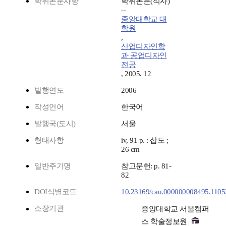
학위논문사항
학위논문(석사)
--
중앙대학교 대
학원
,
산업디자인학
과 공업디자인
전공
, 2005. 12
발행연도
2006
작성언어
한국어
발행국(도시)
서울
형태사항
iv, 91 p. : 삽도 ;
26 cm
일반주기명
참고문헌: p. 81-
82
DOI식별코드
10.23169/cau.000000008495.1105
소장기관
중앙대학교 서울캠퍼
스 학술정보원