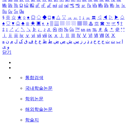
㎒
㎓
㎔
Ω
㏀
㏁
㎊
㎋
㎌
㏖
㏅
㎭
㎮
㎯
㏛
㎩
㎪
㎫
㎬
㏝
㏐
㏓
㏃
㏉
㏜
㏆
§
※
☆
★
○
●
◎
◇
◆
□
■
△
▽
→
←
↑
↓
↔
〓
◁
◀
▷
▶
♤
♠
♡
♥
♧
♣
⊙
◈
▣
◐
◑
▒
▤
▥
▨
▧
▦
▩
♨
☏
☎
☜
☞
¶
†
‡
↕
↗
↙
↖
↘
♭
♩
♪
♬
㉿
㈜
№
㏇
™
㏂
㏘
℡
＃
＆
＊
＠
ª
º
ⅰ
ⅱ
ⅲ
ⅳ
ⅴ
ⅵ
ⅶ
ⅷ
ⅸ
ⅹ
Ⅰ
Ⅱ
Ⅲ
Ⅳ
Ⅴ
Ⅵ
Ⅶ
Ⅷ
Ⅸ
Ⅹ
ا
ب
ت
ث
ج
ح
خ
د
ذ
ر
ز
س
ش
ص
ض
ط
ظ
ع
غ
ف
ق
ک
ل
م
ن
ه
و
ی
닫기
통합검색
국내학술논문
학위논문
해외학술논문
학술지