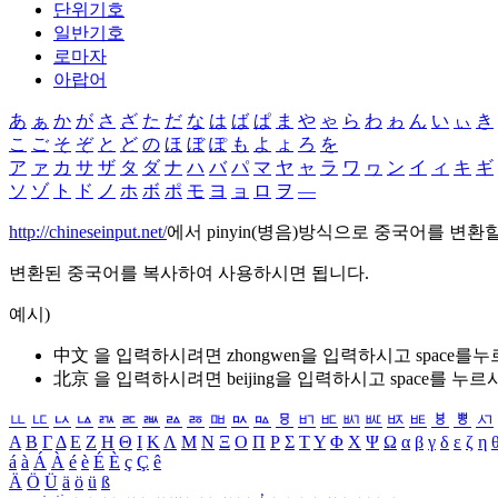
단위기호
일반기호
로마자
아랍어
あ
ぁ
か
が
さ
ざ
た
だ
な
は
ば
ぱ
ま
や
ゃ
ら
わ
ゎ
ん
い
ぃ
き
こ
ご
そ
ぞ
と
ど
の
ほ
ぼ
ぽ
も
よ
ょ
ろ
を
ア
ァ
カ
サ
ザ
タ
ダ
ナ
ハ
バ
パ
マ
ヤ
ャ
ラ
ワ
ヮ
ン
イ
ィ
キ
ギ
ソ
ゾ
ト
ド
ノ
ホ
ボ
ポ
モ
ヨ
ョ
ロ
ヲ
―
http://chineseinput.net/
에서 pinyin(병음)방식으로 중국어를 변환
변환된 중국어를 복사하여 사용하시면 됩니다.
예시)
中文 을 입력하시려면
zhongwen
을 입력하시고 space를
北京 을 입력하시려면
beijing
을 입력하시고 space를 누르
ㅥ
ㅦ
ㅧ
ㅨ
ㅩ
ㅪ
ㅫ
ㅬ
ㅭ
ㅮ
ㅯ
ㅰ
ㅱ
ㅲ
ㅳ
ㅴ
ㅵ
ㅶ
ㅷ
ㅸ
ㅹ
ㅺ
Α
Β
Γ
Δ
Ε
Ζ
Η
Θ
Ι
Κ
Λ
Μ
Ν
Ξ
Ο
Π
Ρ
Σ
Τ
Υ
Φ
Χ
Ψ
Ω
α
β
γ
δ
ε
ζ
η
á
à
Á
À
é
è
É
È
ç
Ç
ê
Ä
Ö
Ü
ä
ö
ü
ß