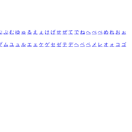
ぶ
ぷ
む
ゆ
ゅ
る
え
ぇ
け
げ
せ
ぜ
て
で
ね
へ
べ
ぺ
め
れ
お
ぉ
プ
ム
ユ
ュ
ル
エ
ェ
ケ
ゲ
セ
ゼ
テ
デ
ヘ
ベ
ペ
メ
レ
オ
ォ
コ
ゴ