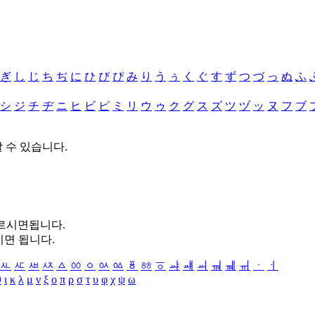
ぎ
し
じ
ち
ぢ
に
ひ
び
ぴ
み
り
う
ぅ
く
ぐ
す
ず
つ
づ
っ
ぬ
ふ
シ
ジ
チ
ヂ
ニ
ヒ
ビ
ピ
ミ
リ
ウ
ゥ
ク
グ
ス
ズ
ツ
ヅ
ッ
ヌ
フ
ブ
할 수 있습니다.
누르시면됩니다.
시면 됩니다.
ㅻ
ㅼ
ㅽ
ㅾ
ㅿ
ㆀ
ㆁ
ㆂ
ㆃ
ㆄ
ㆅ
ㆆ
ㆇ
ㆈ
ㆉ
ㆊ
ㆋ
ㆌ
ㆍ
ㆎ
θ
ι
κ
λ
μ
ν
ξ
ο
π
ρ
σ
τ
υ
φ
χ
ψ
ω