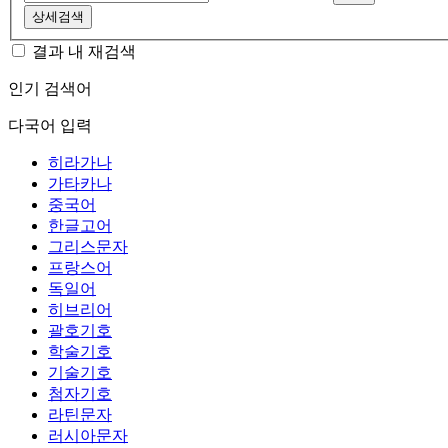
상세검색
결과 내 재검색
인기 검색어
다국어 입력
히라가나
가타카나
중국어
한글고어
그리스문자
프랑스어
독일어
히브리어
괄호기호
학술기호
기술기호
첨자기호
라틴문자
러시아문자