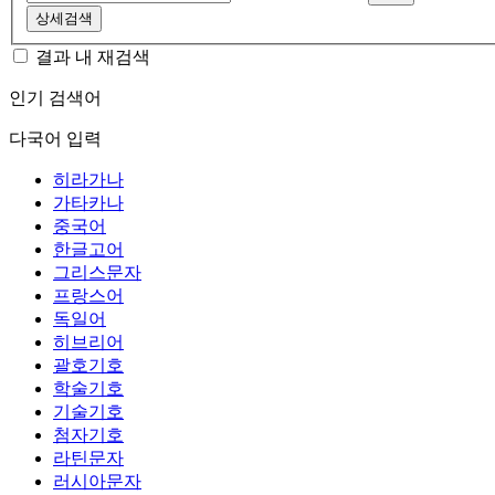
상세검색
결과 내 재검색
인기 검색어
다국어 입력
히라가나
가타카나
중국어
한글고어
그리스문자
프랑스어
독일어
히브리어
괄호기호
학술기호
기술기호
첨자기호
라틴문자
러시아문자