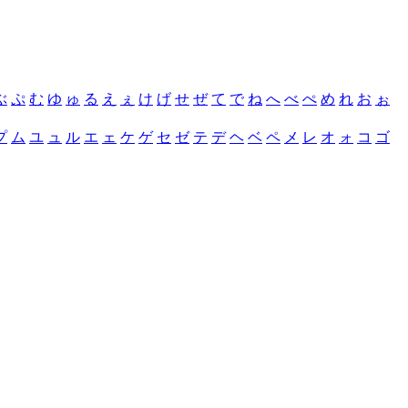
ぶ
ぷ
む
ゆ
ゅ
る
え
ぇ
け
げ
せ
ぜ
て
で
ね
へ
べ
ぺ
め
れ
お
ぉ
プ
ム
ユ
ュ
ル
エ
ェ
ケ
ゲ
セ
ゼ
テ
デ
ヘ
ベ
ペ
メ
レ
オ
ォ
コ
ゴ