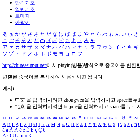
단위기호
일반기호
로마자
아랍어
あ
ぁ
か
が
さ
ざ
た
だ
な
は
ば
ぱ
ま
や
ゃ
ら
わ
ゎ
ん
い
ぃ
き
こ
ご
そ
ぞ
と
ど
の
ほ
ぼ
ぽ
も
よ
ょ
ろ
を
ア
ァ
カ
サ
ザ
タ
ダ
ナ
ハ
バ
パ
マ
ヤ
ャ
ラ
ワ
ヮ
ン
イ
ィ
キ
ギ
ソ
ゾ
ト
ド
ノ
ホ
ボ
ポ
モ
ヨ
ョ
ロ
ヲ
―
http://chineseinput.net/
에서 pinyin(병음)방식으로 중국어를 변환
변환된 중국어를 복사하여 사용하시면 됩니다.
예시)
中文 을 입력하시려면
zhongwen
을 입력하시고 space를
北京 을 입력하시려면
beijing
을 입력하시고 space를 누르
ㅥ
ㅦ
ㅧ
ㅨ
ㅩ
ㅪ
ㅫ
ㅬ
ㅭ
ㅮ
ㅯ
ㅰ
ㅱ
ㅲ
ㅳ
ㅴ
ㅵ
ㅶ
ㅷ
ㅸ
ㅹ
ㅺ
Α
Β
Γ
Δ
Ε
Ζ
Η
Θ
Ι
Κ
Λ
Μ
Ν
Ξ
Ο
Π
Ρ
Σ
Τ
Υ
Φ
Χ
Ψ
Ω
α
β
γ
δ
ε
ζ
η
á
à
Á
À
é
è
É
È
ç
Ç
ê
Ä
Ö
Ü
ä
ö
ü
ß