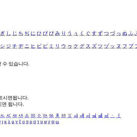
ぎ
し
じ
ち
ぢ
に
ひ
び
ぴ
み
り
う
ぅ
く
ぐ
す
ず
つ
づ
っ
ぬ
ふ
シ
ジ
チ
ヂ
ニ
ヒ
ビ
ピ
ミ
リ
ウ
ゥ
ク
グ
ス
ズ
ツ
ヅ
ッ
ヌ
フ
ブ
할 수 있습니다.
누르시면됩니다.
시면 됩니다.
ㅻ
ㅼ
ㅽ
ㅾ
ㅿ
ㆀ
ㆁ
ㆂ
ㆃ
ㆄ
ㆅ
ㆆ
ㆇ
ㆈ
ㆉ
ㆊ
ㆋ
ㆌ
ㆍ
ㆎ
θ
ι
κ
λ
μ
ν
ξ
ο
π
ρ
σ
τ
υ
φ
χ
ψ
ω