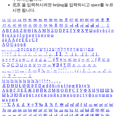
北京 을 입력하시려면
beijing
을 입력하시고 space를 누르
시면 됩니다.
ㅥ
ㅦ
ㅧ
ㅨ
ㅩ
ㅪ
ㅫ
ㅬ
ㅭ
ㅮ
ㅯ
ㅰ
ㅱ
ㅲ
ㅳ
ㅴ
ㅵ
ㅶ
ㅷ
ㅸ
ㅹ
ㅺ
ㅻ
ㅼ
ㅽ
ㅾ
ㅿ
ㆀ
ㆁ
ㆂ
ㆃ
ㆄ
ㆅ
ㆆ
ㆇ
ㆈ
ㆉ
ㆊ
ㆋ
ㆌ
ㆍ
ㆎ
Α
Β
Γ
Δ
Ε
Ζ
Η
Θ
Ι
Κ
Λ
Μ
Ν
Ξ
Ο
Π
Ρ
Σ
Τ
Υ
Φ
Χ
Ψ
Ω
α
β
γ
δ
ε
ζ
η
θ
ι
κ
λ
μ
ν
ξ
ο
π
ρ
σ
τ
υ
φ
χ
ψ
ω
á
à
Á
À
é
è
É
È
ç
Ç
ê
Ä
Ö
Ü
ä
ö
ü
ß
ְ
ֳ
ֲ
ֱ
ָ
ַ
ֵ
ֶ
ִ
ֹ
ּ
ֻ
ׂ
ׁ
ּ
ב
ה
נ
מ
צ
ת
ץ
ש
ד
ג
כ
ע
י
ח
ל
ך
ף
ק
ר
א
ט
ו
ן
ם
פ
‘
’
“
”
〔
〕
〈
〉
「
」
『
』
【
】
＂
（
）
［
］
｛
｝
±
×
÷
≠
≤
≥
∞
∴
♂
♀
∠
⊥
⌒
∂
∇
≡
≒
≪
≫
√
∽
∝
∵
∫
∬
∈
∋
⊆
⊇
⊂
⊃
∪
∩
∧
∨
￢
⇒
⇔
∀
∃
∮
∑
∏
＋
－
＜
＝
＞
、
。
·
‥
…
¨
〃
―
∥
＼
∼
´
～
ˇ
˘
˝
˚
˙
¸
˛
¡
¿
ː
！
＇
，
．
／
：
；
？
＾
＿
｀
｜
½
⅓
⅔
¼
¾
⅛
⅜
⅝
⅞
¹
²
³
⁴
ⁿ
₁
₂
₃
₄
Æ
Ð
Ħ
Ĳ
Ł
Ø
Œ
Þ
Ŧ
Ŋ
æ
đ
ð
ħ
ı
ĳ
ĸ
ŀ
ł
ø
œ
ß
þ
ŧ
ŋ
ŉ
А
Б
В
Г
Д
Е
Ё
Ж
З
И
Й
К
Л
М
Н
О
П
Р
С
Т
У
Ф
Х
Ц
Ч
Ш
Щ
Ъ
Ы
Ь
Э
Ю
Я
а
б
в
г
д
е
ё
ж
з
и
й
к
л
м
н
о
п
р
с
т
у
ф
х
ц
ч
ш
щ
ъ
ы
ь
э
ю
я
′
″
℃
Å
￠
￡
￥
¤
℉
‰
＄
％
Ｆ
￦
㎕
㎖
㎗
ℓ
㎘
㏄
㎣
㎤
㎥
㎦
㎙
㎚
㎛
㎜
㎝
㎞
㎟
㎠
㎡
㎢
㏊
㎍
㎎
㎏
㏏
㎈
㎉
㏈
㎧
㎨
㎰
㎱
㎲
㎳
㎴
㎵
㎶
㎷
㎸
㎹
㎀
㎁
㎂
㎃
㎄
㎺
㎻
㎽
㎾
㎿
㎐
㎑