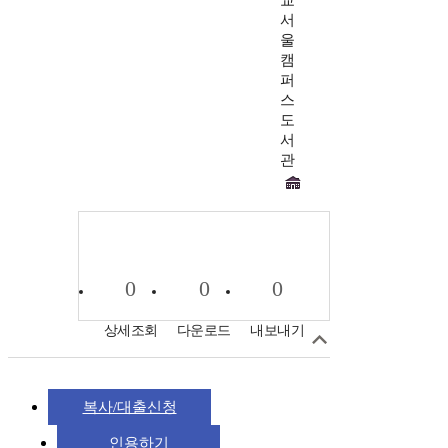
교
서
울
캠
퍼
스
도
서
관
0
0
0
상세조회
다운로드
내보내기
복사/대출신청
인용하기