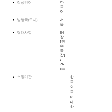
작성언어
한
국
어
발행국(도시)
서
울
형태사항
84
장
[면
수
복
잡]
;
26
cm.
소장기관
한
국
외
국
어
대
학