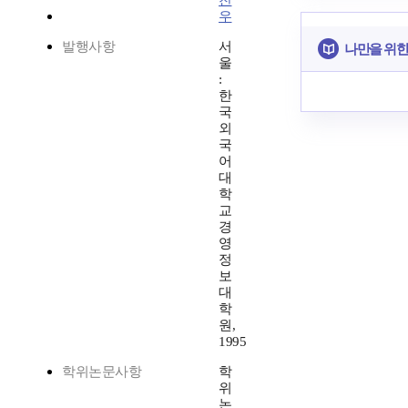
찬
우
발행사항
서
나만을 위한
울
:
한
국
외
국
어
대
학
교
경
영
정
보
대
학
원,
1995
학위논문사항
학
위
논