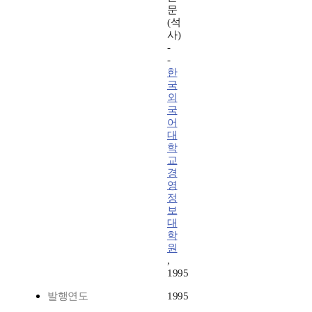
문
(석
사)
-
-
한
국
외
국
어
대
학
교
경
영
정
보
대
학
원
,
1995
발행연도
1995