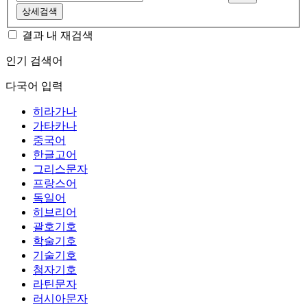
상세검색
결과 내 재검색
인기 검색어
다국어 입력
히라가나
가타카나
중국어
한글고어
그리스문자
프랑스어
독일어
히브리어
괄호기호
학술기호
기술기호
첨자기호
라틴문자
러시아문자