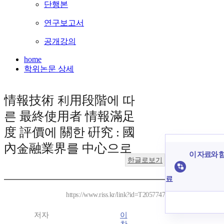
단행본
연구보고서
공개강의
home
학위논문 상세
情報技術 利用段階에 따
른 最終使用者 情報滿足
度 評價에 關한 硏究 : 國
內金融業界를 中心으로
이 자료와 함
한글로보기
료
https://www.riss.kr/link?id=T2057747
저자
이