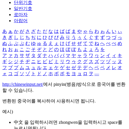
단위기호
일반기호
로마자
아랍어
あ
ぁ
か
が
さ
ざ
た
だ
な
は
ば
ぱ
ま
や
ゃ
ら
わ
ゎ
ん
い
ぃ
き
ぎ
し
じ
ち
ぢ
に
ひ
び
ぴ
み
り
う
ぅ
く
ぐ
す
ず
つ
づ
っ
ぬ
ふ
ぶ
ぷ
む
ゆ
ゅ
る
え
ぇ
け
げ
せ
ぜ
て
で
ね
へ
べ
ぺ
め
れ
お
ぉ
こ
ご
そ
ぞ
と
ど
の
ほ
ぼ
ぽ
も
よ
ょ
ろ
を
ア
ァ
カ
サ
ザ
タ
ダ
ナ
ハ
バ
パ
マ
ヤ
ャ
ラ
ワ
ヮ
ン
イ
ィ
キ
ギ
シ
ジ
チ
ヂ
ニ
ヒ
ビ
ピ
ミ
リ
ウ
ゥ
ク
グ
ス
ズ
ツ
ヅ
ッ
ヌ
フ
ブ
プ
ム
ユ
ュ
ル
エ
ェ
ケ
ゲ
セ
ゼ
テ
デ
ヘ
ベ
ペ
メ
レ
オ
ォ
コ
ゴ
ソ
ゾ
ト
ド
ノ
ホ
ボ
ポ
モ
ヨ
ョ
ロ
ヲ
―
http://chineseinput.net/
에서 pinyin(병음)방식으로 중국어를 변환
할 수 있습니다.
변환된 중국어를 복사하여 사용하시면 됩니다.
예시)
中文 을 입력하시려면
zhongwen
을 입력하시고 space를
누르시면됩니다.