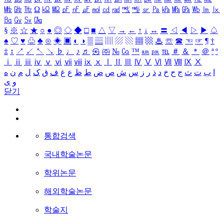
㎒
㎓
㎔
Ω
㏀
㏁
㎊
㎋
㎌
㏖
㏅
㎭
㎮
㎯
㏛
㎩
㎪
㎫
㎬
㏝
㏐
㏓
㏃
㏉
㏜
㏆
§
※
☆
★
○
●
◎
◇
◆
□
■
△
▽
→
←
↑
↓
↔
〓
◁
◀
▷
▶
♤
♠
♡
♥
♧
♣
⊙
◈
▣
◐
◑
▒
▤
▥
▨
▧
▦
▩
♨
☏
☎
☜
☞
¶
†
‡
↕
↗
↙
↖
↘
♭
♩
♪
♬
㉿
㈜
№
㏇
™
㏂
㏘
℡
＃
＆
＊
＠
ª
º
ⅰ
ⅱ
ⅲ
ⅳ
ⅴ
ⅵ
ⅶ
ⅷ
ⅸ
ⅹ
Ⅰ
Ⅱ
Ⅲ
Ⅳ
Ⅴ
Ⅵ
Ⅶ
Ⅷ
Ⅸ
Ⅹ
ا
ب
ت
ث
ج
ح
خ
د
ذ
ر
ز
س
ش
ص
ض
ط
ظ
ع
غ
ف
ق
ک
ل
م
ن
ه
و
ی
닫기
통합검색
국내학술논문
학위논문
해외학술논문
학술지