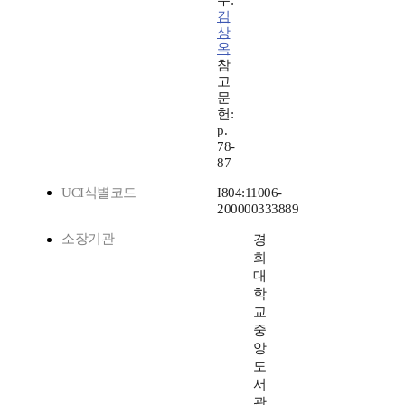
수:
김
상
옥
참
고
문
헌:
p.
78-
87
UCI식별코드
I804:11006-
200000333889
소장기관
경
희
대
학
교
중
앙
도
서
관