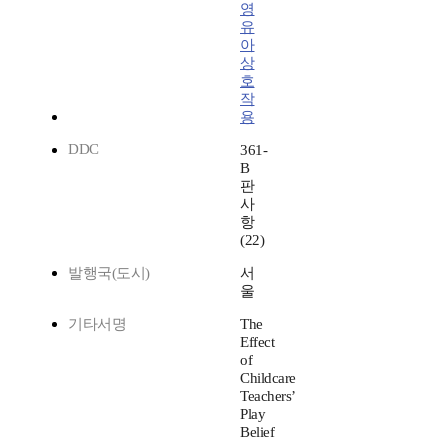
영
유
아
상
호
작
용
DDC
361-
B
판
사
항
(22)
발행국(도시)
서
울
기타서명
The
Effect
of
Childcare
Teachers’
Play
Belief