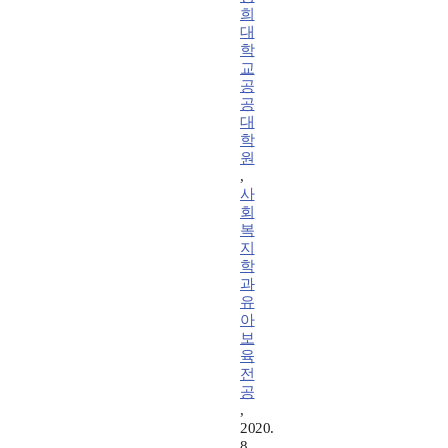
희
대
학
교
공
공
대
학
원
,
사
회
복
지
학
과
유
아
보
육
전
공
,
2020.
8