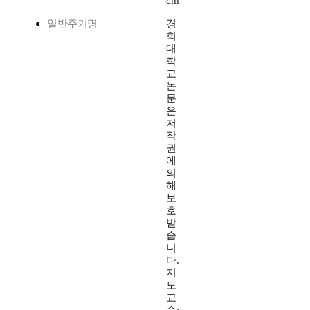
cm
일반주기명
경
희
대
학
교
논
문
은
저
작
권
에
의
해
보
호
받
습
니
다.
지
도
교