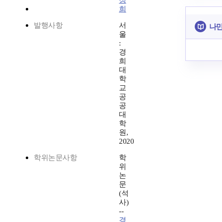
정
희
발행사항
서
나만
울
:
경
희
대
학
교
공
공
대
학
원,
2020
학위논문사항
학
위
논
문
(석
사)
--
경