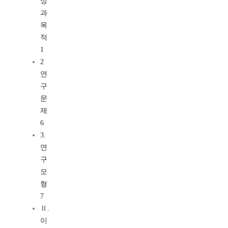
성
과
목
적
1
2
연
구
문
제
6
3.
연
구
모
형
7
Ⅱ.
이