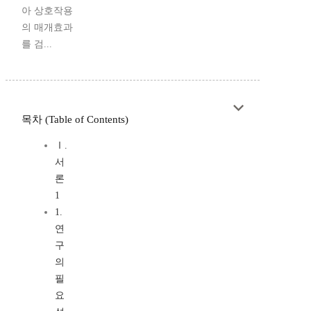
아 상호작용
의 매개효과
를 검...
목차 (Table of Contents)
Ⅰ.
서
론
1
1.
연
구
의
필
요