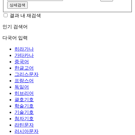
상세검색
결과 내 재검색
인기 검색어
다국어 입력
히라가나
가타카나
중국어
한글고어
그리스문자
프랑스어
독일어
히브리어
괄호기호
학술기호
기술기호
첨자기호
라틴문자
러시아문자