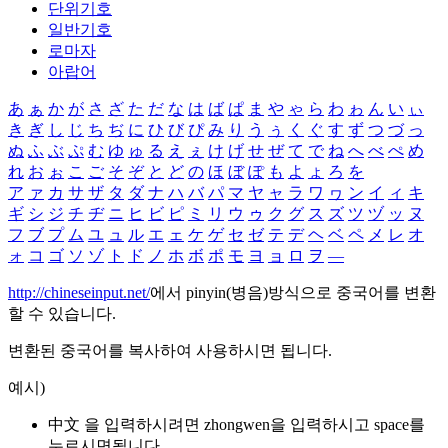
단위기호
일반기호
로마자
아랍어
あ
ぁ
か
が
さ
ざ
た
だ
な
は
ば
ぱ
ま
や
ゃ
ら
わ
ゎ
ん
い
ぃ
き
ぎ
し
じ
ち
ぢ
に
ひ
び
ぴ
み
り
う
ぅ
く
ぐ
す
ず
つ
づ
っ
ぬ
ふ
ぶ
ぷ
む
ゆ
ゅ
る
え
ぇ
け
げ
せ
ぜ
て
で
ね
へ
べ
ぺ
め
れ
お
ぉ
こ
ご
そ
ぞ
と
ど
の
ほ
ぼ
ぽ
も
よ
ょ
ろ
を
ア
ァ
カ
サ
ザ
タ
ダ
ナ
ハ
バ
パ
マ
ヤ
ャ
ラ
ワ
ヮ
ン
イ
ィ
キ
ギ
シ
ジ
チ
ヂ
ニ
ヒ
ビ
ピ
ミ
リ
ウ
ゥ
ク
グ
ス
ズ
ツ
ヅ
ッ
ヌ
フ
ブ
プ
ム
ユ
ュ
ル
エ
ェ
ケ
ゲ
セ
ゼ
テ
デ
ヘ
ベ
ペ
メ
レ
オ
ォ
コ
ゴ
ソ
ゾ
ト
ド
ノ
ホ
ボ
ポ
モ
ヨ
ョ
ロ
ヲ
―
http://chineseinput.net/
에서 pinyin(병음)방식으로 중국어를 변환
할 수 있습니다.
변환된 중국어를 복사하여 사용하시면 됩니다.
예시)
中文 을 입력하시려면
zhongwen
을 입력하시고 space를
누르시면됩니다.