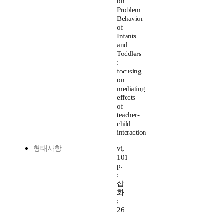
on
Problem
Behavior
of
Infants
and
Toddlers
:
focusing
on
mediating
effects
of
teacher-
child
interaction
형태사항
vi,
101
p.
:
삽
화
;
26