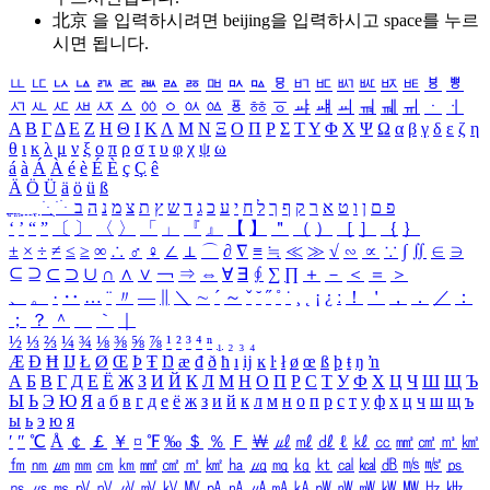
北京 을 입력하시려면
beijing
을 입력하시고 space를 누르
시면 됩니다.
ㅥ
ㅦ
ㅧ
ㅨ
ㅩ
ㅪ
ㅫ
ㅬ
ㅭ
ㅮ
ㅯ
ㅰ
ㅱ
ㅲ
ㅳ
ㅴ
ㅵ
ㅶ
ㅷ
ㅸ
ㅹ
ㅺ
ㅻ
ㅼ
ㅽ
ㅾ
ㅿ
ㆀ
ㆁ
ㆂ
ㆃ
ㆄ
ㆅ
ㆆ
ㆇ
ㆈ
ㆉ
ㆊ
ㆋ
ㆌ
ㆍ
ㆎ
Α
Β
Γ
Δ
Ε
Ζ
Η
Θ
Ι
Κ
Λ
Μ
Ν
Ξ
Ο
Π
Ρ
Σ
Τ
Υ
Φ
Χ
Ψ
Ω
α
β
γ
δ
ε
ζ
η
θ
ι
κ
λ
μ
ν
ξ
ο
π
ρ
σ
τ
υ
φ
χ
ψ
ω
á
à
Á
À
é
è
É
È
ç
Ç
ê
Ä
Ö
Ü
ä
ö
ü
ß
ְ
ֳ
ֲ
ֱ
ָ
ַ
ֵ
ֶ
ִ
ֹ
ּ
ֻ
ׂ
ׁ
ּ
ב
ה
נ
מ
צ
ת
ץ
ש
ד
ג
כ
ע
י
ח
ל
ך
ף
ק
ר
א
ט
ו
ן
ם
פ
‘
’
“
”
〔
〕
〈
〉
「
」
『
』
【
】
＂
（
）
［
］
｛
｝
±
×
÷
≠
≤
≥
∞
∴
♂
♀
∠
⊥
⌒
∂
∇
≡
≒
≪
≫
√
∽
∝
∵
∫
∬
∈
∋
⊆
⊇
⊂
⊃
∪
∩
∧
∨
￢
⇒
⇔
∀
∃
∮
∑
∏
＋
－
＜
＝
＞
、
。
·
‥
…
¨
〃
―
∥
＼
∼
´
～
ˇ
˘
˝
˚
˙
¸
˛
¡
¿
ː
！
＇
，
．
／
：
；
？
＾
＿
｀
｜
½
⅓
⅔
¼
¾
⅛
⅜
⅝
⅞
¹
²
³
⁴
ⁿ
₁
₂
₃
₄
Æ
Ð
Ħ
Ĳ
Ł
Ø
Œ
Þ
Ŧ
Ŋ
æ
đ
ð
ħ
ı
ĳ
ĸ
ŀ
ł
ø
œ
ß
þ
ŧ
ŋ
ŉ
А
Б
В
Г
Д
Е
Ё
Ж
З
И
Й
К
Л
М
Н
О
П
Р
С
Т
У
Ф
Х
Ц
Ч
Ш
Щ
Ъ
Ы
Ь
Э
Ю
Я
а
б
в
г
д
е
ё
ж
з
и
й
к
л
м
н
о
п
р
с
т
у
ф
х
ц
ч
ш
щ
ъ
ы
ь
э
ю
я
′
″
℃
Å
￠
￡
￥
¤
℉
‰
＄
％
Ｆ
￦
㎕
㎖
㎗
ℓ
㎘
㏄
㎣
㎤
㎥
㎦
㎙
㎚
㎛
㎜
㎝
㎞
㎟
㎠
㎡
㎢
㏊
㎍
㎎
㎏
㏏
㎈
㎉
㏈
㎧
㎨
㎰
㎱
㎲
㎳
㎴
㎵
㎶
㎷
㎸
㎹
㎀
㎁
㎂
㎃
㎄
㎺
㎻
㎽
㎾
㎿
㎐
㎑