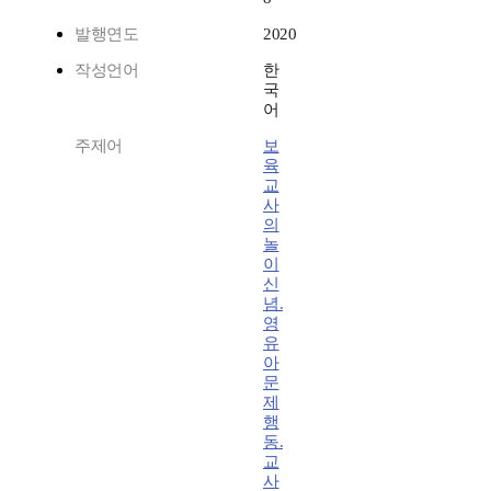
발행연도
2020
작성언어
한
국
어
주제어
보
육
교
사
의
놀
이
신
념.
영
유
아
문
제
행
동.
교
사