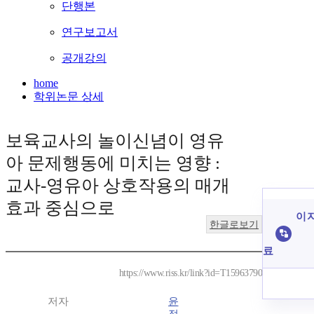
단행본
연구보고서
공개강의
home
학위논문 상세
보육교사의 놀이신념이 영유
아 문제행동에 미치는 영향 :
교사-영유아 상호작용의 매개
효과 중심으로
이 
한글로보기
료
https://www.riss.kr/link?id=T15963790
저자
윤