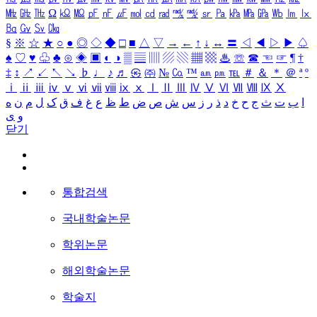
㎒
㎓
㎔
Ω
㏀
㏁
㎊
㎋
㎌
㏖
㏅
㎭
㎮
㎯
㏛
㎩
㎪
㎫
㎬
㏝
㏐
㏓
㏃
㏉
㏜
㏆
§
※
☆
★
○
●
◎
◇
◆
□
■
△
▽
→
←
↑
↓
↔
〓
◁
◀
▷
▶
♤
♠
♡
♥
♧
♣
⊙
◈
▣
◐
◑
▒
▤
▥
▨
▧
▦
▩
♨
☏
☎
☜
☞
¶
†
‡
↕
↗
↙
↖
↘
♭
♩
♪
♬
㉿
㈜
№
㏇
™
㏂
㏘
℡
＃
＆
＊
＠
ª
º
ⅰ
ⅱ
ⅲ
ⅳ
ⅴ
ⅵ
ⅶ
ⅷ
ⅸ
ⅹ
Ⅰ
Ⅱ
Ⅲ
Ⅳ
Ⅴ
Ⅵ
Ⅶ
Ⅷ
Ⅸ
Ⅹ
ا
ب
ت
ث
ج
ح
خ
د
ذ
ر
ز
س
ش
ص
ض
ط
ظ
ع
غ
ف
ق
ک
ل
م
ن
ه
و
ی
닫기
통합검색
국내학술논문
학위논문
해외학술논문
학술지