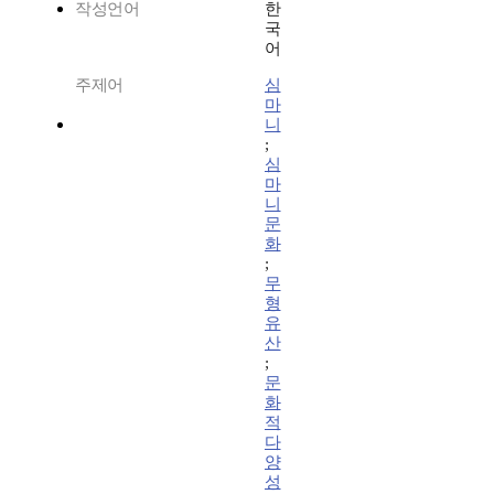
작성언어
한
국
어
주제어
심
마
니
;
심
마
니
문
화
;
무
형
유
산
;
문
화
적
다
양
성