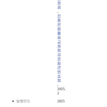
학
원
,
전
통
문
화
활
용
교
육
학
과
문
화
콘
텐
츠
학
,
2025.
2
발행연도
2025