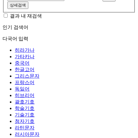
상세검색
결과 내 재검색
인기 검색어
다국어 입력
히라가나
가타카나
중국어
한글고어
그리스문자
프랑스어
독일어
히브리어
괄호기호
학술기호
기술기호
첨자기호
라틴문자
러시아문자