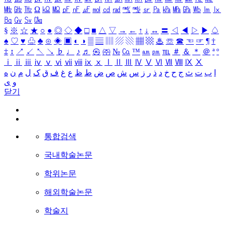
㎒
㎓
㎔
Ω
㏀
㏁
㎊
㎋
㎌
㏖
㏅
㎭
㎮
㎯
㏛
㎩
㎪
㎫
㎬
㏝
㏐
㏓
㏃
㏉
㏜
㏆
§
※
☆
★
○
●
◎
◇
◆
□
■
△
▽
→
←
↑
↓
↔
〓
◁
◀
▷
▶
♤
♠
♡
♥
♧
♣
⊙
◈
▣
◐
◑
▒
▤
▥
▨
▧
▦
▩
♨
☏
☎
☜
☞
¶
†
‡
↕
↗
↙
↖
↘
♭
♩
♪
♬
㉿
㈜
№
㏇
™
㏂
㏘
℡
＃
＆
＊
＠
ª
º
ⅰ
ⅱ
ⅲ
ⅳ
ⅴ
ⅵ
ⅶ
ⅷ
ⅸ
ⅹ
Ⅰ
Ⅱ
Ⅲ
Ⅳ
Ⅴ
Ⅵ
Ⅶ
Ⅷ
Ⅸ
Ⅹ
ا
ب
ت
ث
ج
ح
خ
د
ذ
ر
ز
س
ش
ص
ض
ط
ظ
ع
غ
ف
ق
ک
ل
م
ن
ه
و
ی
닫기
통합검색
국내학술논문
학위논문
해외학술논문
학술지