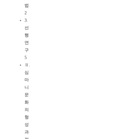
법
2
3.
선
행
연
구
5
Ⅱ.
심
마
니
문
화
의
형
성
과