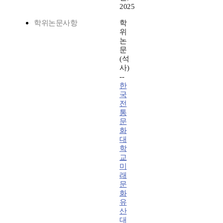
2025
학위논문사항
학
위
논
문
(석
사)
--
한
국
전
통
문
화
대
학
교
미
래
문
화
유
산
대