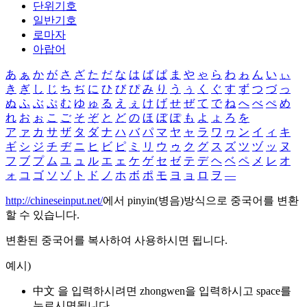
단위기호
일반기호
로마자
아랍어
あ
ぁ
か
が
さ
ざ
た
だ
な
は
ば
ぱ
ま
や
ゃ
ら
わ
ゎ
ん
い
ぃ
き
ぎ
し
じ
ち
ぢ
に
ひ
び
ぴ
み
り
う
ぅ
く
ぐ
す
ず
つ
づ
っ
ぬ
ふ
ぶ
ぷ
む
ゆ
ゅ
る
え
ぇ
け
げ
せ
ぜ
て
で
ね
へ
べ
ぺ
め
れ
お
ぉ
こ
ご
そ
ぞ
と
ど
の
ほ
ぼ
ぽ
も
よ
ょ
ろ
を
ア
ァ
カ
サ
ザ
タ
ダ
ナ
ハ
バ
パ
マ
ヤ
ャ
ラ
ワ
ヮ
ン
イ
ィ
キ
ギ
シ
ジ
チ
ヂ
ニ
ヒ
ビ
ピ
ミ
リ
ウ
ゥ
ク
グ
ス
ズ
ツ
ヅ
ッ
ヌ
フ
ブ
プ
ム
ユ
ュ
ル
エ
ェ
ケ
ゲ
セ
ゼ
テ
デ
ヘ
ベ
ペ
メ
レ
オ
ォ
コ
ゴ
ソ
ゾ
ト
ド
ノ
ホ
ボ
ポ
モ
ヨ
ョ
ロ
ヲ
―
http://chineseinput.net/
에서 pinyin(병음)방식으로 중국어를 변환
할 수 있습니다.
변환된 중국어를 복사하여 사용하시면 됩니다.
예시)
中文 을 입력하시려면
zhongwen
을 입력하시고 space를
누르시면됩니다.