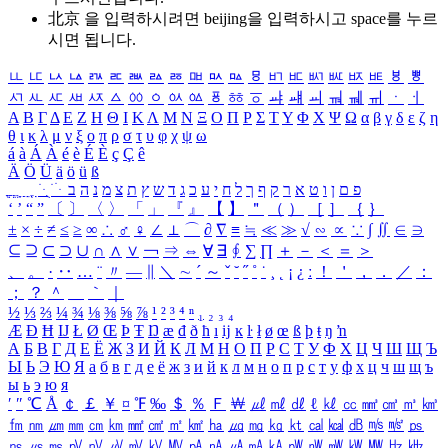
北京 을 입력하시려면
beijing
을 입력하시고 space를 누르
시면 됩니다.
ㅥ
ㅦ
ㅧ
ㅨ
ㅩ
ㅪ
ㅫ
ㅬ
ㅭ
ㅮ
ㅯ
ㅰ
ㅱ
ㅲ
ㅳ
ㅴ
ㅵ
ㅶ
ㅷ
ㅸ
ㅹ
ㅺ
ㅻ
ㅼ
ㅽ
ㅾ
ㅿ
ㆀ
ㆁ
ㆂ
ㆃ
ㆄ
ㆅ
ㆆ
ㆇ
ㆈ
ㆉ
ㆊ
ㆋ
ㆌ
ㆍ
ㆎ
Α
Β
Γ
Δ
Ε
Ζ
Η
Θ
Ι
Κ
Λ
Μ
Ν
Ξ
Ο
Π
Ρ
Σ
Τ
Υ
Φ
Χ
Ψ
Ω
α
β
γ
δ
ε
ζ
η
θ
ι
κ
λ
μ
ν
ξ
ο
π
ρ
σ
τ
υ
φ
χ
ψ
ω
á
à
Á
À
é
è
É
È
ç
Ç
ê
Ä
Ö
Ü
ä
ö
ü
ß
ְ
ֳ
ֲ
ֱ
ָ
ַ
ֵ
ֶ
ִ
ֹ
ּ
ֻ
ׂ
ׁ
ּ
ב
ה
נ
מ
צ
ת
ץ
ש
ד
ג
כ
ע
י
ח
ל
ך
ף
ק
ר
א
ט
ו
ן
ם
פ
‘
’
“
”
〔
〕
〈
〉
「
」
『
』
【
】
＂
（
）
［
］
｛
｝
±
×
÷
≠
≤
≥
∞
∴
♂
♀
∠
⊥
⌒
∂
∇
≡
≒
≪
≫
√
∽
∝
∵
∫
∬
∈
∋
⊆
⊇
⊂
⊃
∪
∩
∧
∨
￢
⇒
⇔
∀
∃
∮
∑
∏
＋
－
＜
＝
＞
、
。
·
‥
…
¨
〃
―
∥
＼
∼
´
～
ˇ
˘
˝
˚
˙
¸
˛
¡
¿
ː
！
＇
，
．
／
：
；
？
＾
＿
｀
｜
½
⅓
⅔
¼
¾
⅛
⅜
⅝
⅞
¹
²
³
⁴
ⁿ
₁
₂
₃
₄
Æ
Ð
Ħ
Ĳ
Ł
Ø
Œ
Þ
Ŧ
Ŋ
æ
đ
ð
ħ
ı
ĳ
ĸ
ŀ
ł
ø
œ
ß
þ
ŧ
ŋ
ŉ
А
Б
В
Г
Д
Е
Ё
Ж
З
И
Й
К
Л
М
Н
О
П
Р
С
Т
У
Ф
Х
Ц
Ч
Ш
Щ
Ъ
Ы
Ь
Э
Ю
Я
а
б
в
г
д
е
ё
ж
з
и
й
к
л
м
н
о
п
р
с
т
у
ф
х
ц
ч
ш
щ
ъ
ы
ь
э
ю
я
′
″
℃
Å
￠
￡
￥
¤
℉
‰
＄
％
Ｆ
￦
㎕
㎖
㎗
ℓ
㎘
㏄
㎣
㎤
㎥
㎦
㎙
㎚
㎛
㎜
㎝
㎞
㎟
㎠
㎡
㎢
㏊
㎍
㎎
㎏
㏏
㎈
㎉
㏈
㎧
㎨
㎰
㎱
㎲
㎳
㎴
㎵
㎶
㎷
㎸
㎹
㎀
㎁
㎂
㎃
㎄
㎺
㎻
㎽
㎾
㎿
㎐
㎑