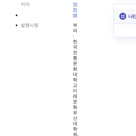
저자
박
한
배
나만
발행사항
부
여
:
한
국
전
통
문
화
대
학
교
미
래
문
화
유
산
대
학
원,