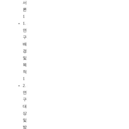
서
론
1
1.
연
구
배
경
및
목
적
1
2.
연
구
대
상
및
방