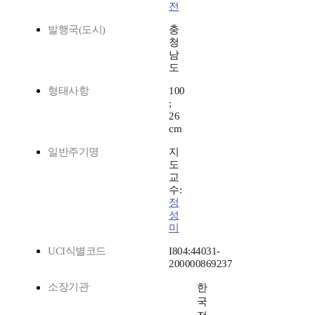
전
발행국(도시)
충
청
남
도
형태사항
100
;
26
cm
일반주기명
지
도
교
수:
정
성
미
UCI식별코드
I804:44031-
200000869237
소장기관
한
국