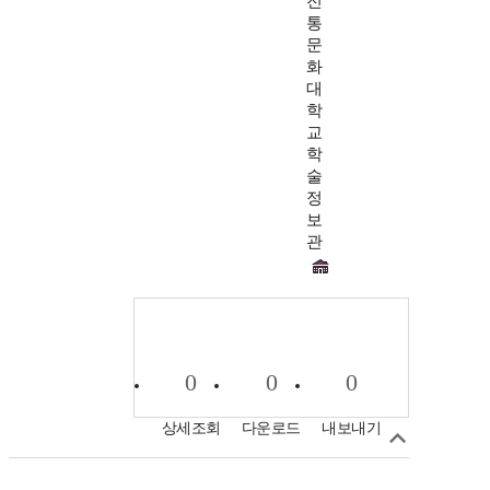
전
통
문
화
대
학
교
학
술
정
보
관
0
0
0
상세조회
다운로드
내보내기