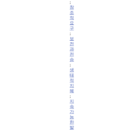
;
창
조
적
요
구
;
보
전
과
전
승
;
생
태
적
지
혜
;
지
속
가
능
한
발