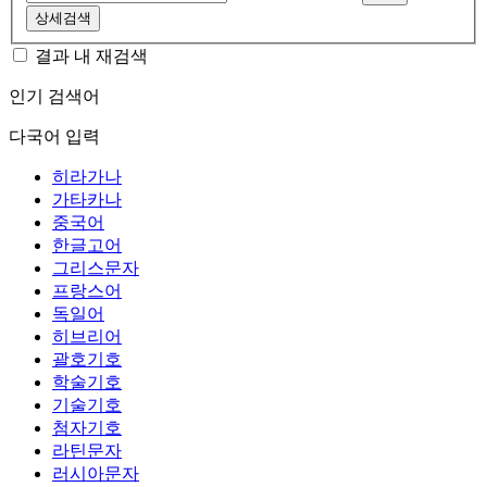
상세검색
결과 내 재검색
인기 검색어
다국어 입력
히라가나
가타카나
중국어
한글고어
그리스문자
프랑스어
독일어
히브리어
괄호기호
학술기호
기술기호
첨자기호
라틴문자
러시아문자