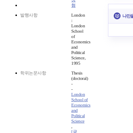
상
협
발행사항
London
나만을
:
London
School
of
Economics
and
Political
Science,
1995
학위논문사항
Thesis
(doctoral)
-
-
London
School of
Economics
and
Political
Science
,
[국