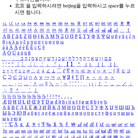
北京 을 입력하시려면
beijing
을 입력하시고 space를 누르
시면 됩니다.
ㅥ
ㅦ
ㅧ
ㅨ
ㅩ
ㅪ
ㅫ
ㅬ
ㅭ
ㅮ
ㅯ
ㅰ
ㅱ
ㅲ
ㅳ
ㅴ
ㅵ
ㅶ
ㅷ
ㅸ
ㅹ
ㅺ
ㅻ
ㅼ
ㅽ
ㅾ
ㅿ
ㆀ
ㆁ
ㆂ
ㆃ
ㆄ
ㆅ
ㆆ
ㆇ
ㆈ
ㆉ
ㆊ
ㆋ
ㆌ
ㆍ
ㆎ
Α
Β
Γ
Δ
Ε
Ζ
Η
Θ
Ι
Κ
Λ
Μ
Ν
Ξ
Ο
Π
Ρ
Σ
Τ
Υ
Φ
Χ
Ψ
Ω
α
β
γ
δ
ε
ζ
η
θ
ι
κ
λ
μ
ν
ξ
ο
π
ρ
σ
τ
υ
φ
χ
ψ
ω
á
à
Á
À
é
è
É
È
ç
Ç
ê
Ä
Ö
Ü
ä
ö
ü
ß
ְ
ֳ
ֲ
ֱ
ָ
ַ
ֵ
ֶ
ִ
ֹ
ּ
ֻ
ׂ
ׁ
ּ
ב
ה
נ
מ
צ
ת
ץ
ש
ד
ג
כ
ע
י
ח
ל
ך
ף
ק
ר
א
ט
ו
ן
ם
פ
‘
’
“
”
〔
〕
〈
〉
「
」
『
』
【
】
＂
（
）
［
］
｛
｝
±
×
÷
≠
≤
≥
∞
∴
♂
♀
∠
⊥
⌒
∂
∇
≡
≒
≪
≫
√
∽
∝
∵
∫
∬
∈
∋
⊆
⊇
⊂
⊃
∪
∩
∧
∨
￢
⇒
⇔
∀
∃
∮
∑
∏
＋
－
＜
＝
＞
、
。
·
‥
…
¨
〃
―
∥
＼
∼
´
～
ˇ
˘
˝
˚
˙
¸
˛
¡
¿
ː
！
＇
，
．
／
：
；
？
＾
＿
｀
｜
½
⅓
⅔
¼
¾
⅛
⅜
⅝
⅞
¹
²
³
⁴
ⁿ
₁
₂
₃
₄
Æ
Ð
Ħ
Ĳ
Ł
Ø
Œ
Þ
Ŧ
Ŋ
æ
đ
ð
ħ
ı
ĳ
ĸ
ŀ
ł
ø
œ
ß
þ
ŧ
ŋ
ŉ
А
Б
В
Г
Д
Е
Ё
Ж
З
И
Й
К
Л
М
Н
О
П
Р
С
Т
У
Ф
Х
Ц
Ч
Ш
Щ
Ъ
Ы
Ь
Э
Ю
Я
а
б
в
г
д
е
ё
ж
з
и
й
к
л
м
н
о
п
р
с
т
у
ф
х
ц
ч
ш
щ
ъ
ы
ь
э
ю
я
′
″
℃
Å
￠
￡
￥
¤
℉
‰
＄
％
Ｆ
￦
㎕
㎖
㎗
ℓ
㎘
㏄
㎣
㎤
㎥
㎦
㎙
㎚
㎛
㎜
㎝
㎞
㎟
㎠
㎡
㎢
㏊
㎍
㎎
㎏
㏏
㎈
㎉
㏈
㎧
㎨
㎰
㎱
㎲
㎳
㎴
㎵
㎶
㎷
㎸
㎹
㎀
㎁
㎂
㎃
㎄
㎺
㎻
㎽
㎾
㎿
㎐
㎑