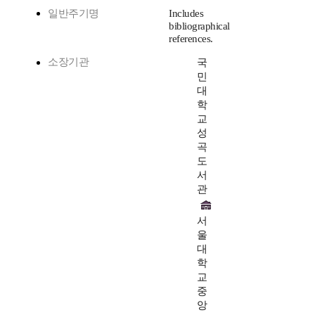
일반주기명
Includes
bibliographical
references.
소장기관
국
민
대
학
교
성
곡
도
서
관
서
울
대
학
교
중
앙