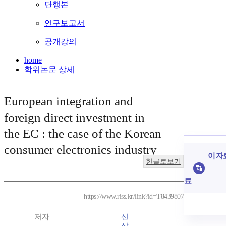
단행본
연구보고서
공개강의
home
학위논문 상세
European integration and
foreign direct investment in
the EC : the case of the Korean
consumer electronics industry
이 자
한글로보기
료
https://www.riss.kr/link?id=T8439807
저자
신