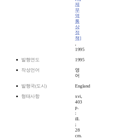
제
무
역
통
상
정
책]
,
1995
발행연도
1995
작성언어
영
어
발행국(도시)
England
형태사항
xvi,
403
p.
:
ill.
;
28
cm.