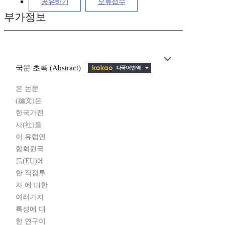
공유하기
오류접수
부가정보
국문 초록 (Abstract)
본 논문
(論文)은
한국가전
사(社)들
이 유럽연
합회원국
들(EU)에
한 직접투
자 에 대한
여러가지
특성에 대
한 연구이