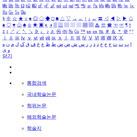
㎒
㎓
㎔
Ω
㏀
㏁
㎊
㎋
㎌
㏖
㏅
㎭
㎮
㎯
㏛
㎩
㎪
㎫
㎬
㏝
㏐
㏓
㏃
㏉
㏜
㏆
§
※
☆
★
○
●
◎
◇
◆
□
■
△
▽
→
←
↑
↓
↔
〓
◁
◀
▷
▶
♤
♠
♡
♥
♧
♣
⊙
◈
▣
◐
◑
▒
▤
▥
▨
▧
▦
▩
♨
☏
☎
☜
☞
¶
†
‡
↕
↗
↙
↖
↘
♭
♩
♪
♬
㉿
㈜
№
㏇
™
㏂
㏘
℡
＃
＆
＊
＠
ª
º
ⅰ
ⅱ
ⅲ
ⅳ
ⅴ
ⅵ
ⅶ
ⅷ
ⅸ
ⅹ
Ⅰ
Ⅱ
Ⅲ
Ⅳ
Ⅴ
Ⅵ
Ⅶ
Ⅷ
Ⅸ
Ⅹ
ا
ب
ت
ث
ج
ح
خ
د
ذ
ر
ز
س
ش
ص
ض
ط
ظ
ع
غ
ف
ق
ک
ل
م
ن
ه
و
ی
닫기
통합검색
국내학술논문
학위논문
해외학술논문
학술지