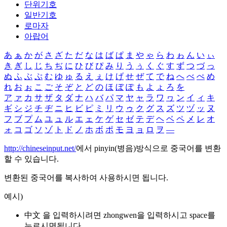
단위기호
일반기호
로마자
아랍어
あ
ぁ
か
が
さ
ざ
た
だ
な
は
ば
ぱ
ま
や
ゃ
ら
わ
ゎ
ん
い
ぃ
き
ぎ
し
じ
ち
ぢ
に
ひ
び
ぴ
み
り
う
ぅ
く
ぐ
す
ず
つ
づ
っ
ぬ
ふ
ぶ
ぷ
む
ゆ
ゅ
る
え
ぇ
け
げ
せ
ぜ
て
で
ね
へ
べ
ぺ
め
れ
お
ぉ
こ
ご
そ
ぞ
と
ど
の
ほ
ぼ
ぽ
も
よ
ょ
ろ
を
ア
ァ
カ
サ
ザ
タ
ダ
ナ
ハ
バ
パ
マ
ヤ
ャ
ラ
ワ
ヮ
ン
イ
ィ
キ
ギ
シ
ジ
チ
ヂ
ニ
ヒ
ビ
ピ
ミ
リ
ウ
ゥ
ク
グ
ス
ズ
ツ
ヅ
ッ
ヌ
フ
ブ
プ
ム
ユ
ュ
ル
エ
ェ
ケ
ゲ
セ
ゼ
テ
デ
ヘ
ベ
ペ
メ
レ
オ
ォ
コ
ゴ
ソ
ゾ
ト
ド
ノ
ホ
ボ
ポ
モ
ヨ
ョ
ロ
ヲ
―
http://chineseinput.net/
에서 pinyin(병음)방식으로 중국어를 변환
할 수 있습니다.
변환된 중국어를 복사하여 사용하시면 됩니다.
예시)
中文 을 입력하시려면
zhongwen
을 입력하시고 space를
누르시면됩니다.