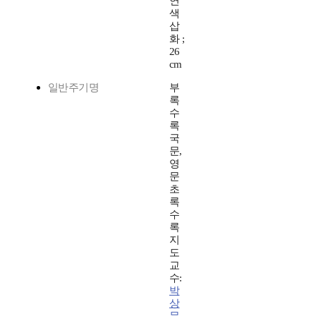
연
색
삽
화 ;
26
cm
일반주기명
부
록
수
록
국
문,
영
문
초
록
수
록
지
도
교
수:
박
상