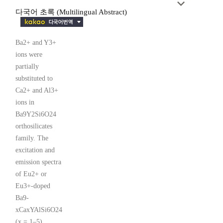
다국어 초록 (Multilingual Abstract)
Ba2+ and Y3+
ions were
partially
substituted to
Ca2+ and Al3+
ions in
Ba9Y2Si6O24
orthosilicates
family. The
excitation and
emission spectra
of Eu2+ or
Eu3+-doped
Ba9-
xCaxYAlSi6O24
(x = 1–5)