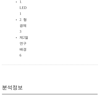
1.
LED
1
2. 형
광체
3
제2절
연구
배경
6
분석정보