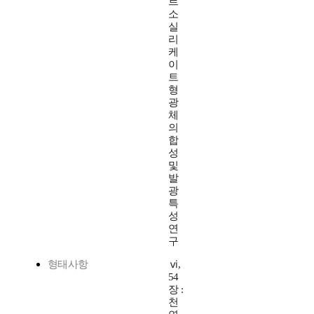
르
소
실
리
케
이
트
형
광
체
의
합
성
및
발
광
특
성
연
구
형태사항
ⅵ,
54
장 :
천