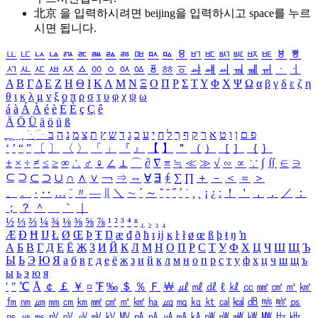
北京 을 입력하시려면
beijing
을 입력하시고 space를 누르
시면 됩니다.
ㅥ
ㅦ
ㅧ
ㅨ
ㅩ
ㅪ
ㅫ
ㅬ
ㅭ
ㅮ
ㅯ
ㅰ
ㅱ
ㅲ
ㅳ
ㅴ
ㅵ
ㅶ
ㅷ
ㅸ
ㅹ
ㅺ
ㅻ
ㅼ
ㅽ
ㅾ
ㅿ
ㆀ
ㆁ
ㆂ
ㆃ
ㆄ
ㆅ
ㆆ
ㆇ
ㆈ
ㆉ
ㆊ
ㆋ
ㆌ
ㆍ
ㆎ
Α
Β
Γ
Δ
Ε
Ζ
Η
Θ
Ι
Κ
Λ
Μ
Ν
Ξ
Ο
Π
Ρ
Σ
Τ
Υ
Φ
Χ
Ψ
Ω
α
β
γ
δ
ε
ζ
η
θ
ι
κ
λ
μ
ν
ξ
ο
π
ρ
σ
τ
υ
φ
χ
ψ
ω
á
à
Á
À
é
è
É
È
ç
Ç
ê
Ä
Ö
Ü
ä
ö
ü
ß
ְ
ֳ
ֲ
ֱ
ָ
ַ
ֵ
ֶ
ִ
ֹ
ּ
ֻ
ׂ
ׁ
ּ
ב
ה
נ
מ
צ
ת
ץ
ש
ד
ג
כ
ע
י
ח
ל
ך
ף
ק
ר
א
ט
ו
ן
ם
פ
‘
’
“
”
〔
〕
〈
〉
「
」
『
』
【
】
＂
（
）
［
］
｛
｝
±
×
÷
≠
≤
≥
∞
∴
♂
♀
∠
⊥
⌒
∂
∇
≡
≒
≪
≫
√
∽
∝
∵
∫
∬
∈
∋
⊆
⊇
⊂
⊃
∪
∩
∧
∨
￢
⇒
⇔
∀
∃
∮
∑
∏
＋
－
＜
＝
＞
、
。
·
‥
…
¨
〃
―
∥
＼
∼
´
～
ˇ
˘
˝
˚
˙
¸
˛
¡
¿
ː
！
＇
，
．
／
：
；
？
＾
＿
｀
｜
½
⅓
⅔
¼
¾
⅛
⅜
⅝
⅞
¹
²
³
⁴
ⁿ
₁
₂
₃
₄
Æ
Ð
Ħ
Ĳ
Ł
Ø
Œ
Þ
Ŧ
Ŋ
æ
đ
ð
ħ
ı
ĳ
ĸ
ŀ
ł
ø
œ
ß
þ
ŧ
ŋ
ŉ
А
Б
В
Г
Д
Е
Ё
Ж
З
И
Й
К
Л
М
Н
О
П
Р
С
Т
У
Ф
Х
Ц
Ч
Ш
Щ
Ъ
Ы
Ь
Э
Ю
Я
а
б
в
г
д
е
ё
ж
з
и
й
к
л
м
н
о
п
р
с
т
у
ф
х
ц
ч
ш
щ
ъ
ы
ь
э
ю
я
′
″
℃
Å
￠
￡
￥
¤
℉
‰
＄
％
Ｆ
￦
㎕
㎖
㎗
ℓ
㎘
㏄
㎣
㎤
㎥
㎦
㎙
㎚
㎛
㎜
㎝
㎞
㎟
㎠
㎡
㎢
㏊
㎍
㎎
㎏
㏏
㎈
㎉
㏈
㎧
㎨
㎰
㎱
㎲
㎳
㎴
㎵
㎶
㎷
㎸
㎹
㎀
㎁
㎂
㎃
㎄
㎺
㎻
㎽
㎾
㎿
㎐
㎑