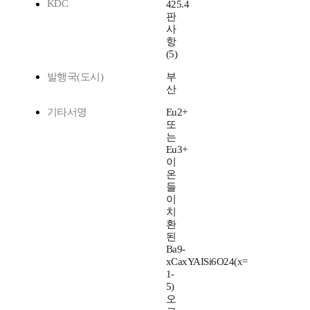
KDC
425.4
판
사
항
(5)
발행국(도시)
부
산
기타서명
Eu2+
또
는
Eu3+
이
온
들
이
치
환
된
Ba9-
xCaxYAISi6O24(x=
1-
5)
오