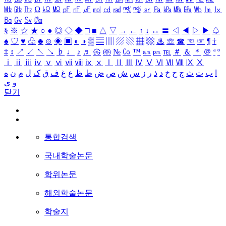
㎒
㎓
㎔
Ω
㏀
㏁
㎊
㎋
㎌
㏖
㏅
㎭
㎮
㎯
㏛
㎩
㎪
㎫
㎬
㏝
㏐
㏓
㏃
㏉
㏜
㏆
§
※
☆
★
○
●
◎
◇
◆
□
■
△
▽
→
←
↑
↓
↔
〓
◁
◀
▷
▶
♤
♠
♡
♥
♧
♣
⊙
◈
▣
◐
◑
▒
▤
▥
▨
▧
▦
▩
♨
☏
☎
☜
☞
¶
†
‡
↕
↗
↙
↖
↘
♭
♩
♪
♬
㉿
㈜
№
㏇
™
㏂
㏘
℡
＃
＆
＊
＠
ª
º
ⅰ
ⅱ
ⅲ
ⅳ
ⅴ
ⅵ
ⅶ
ⅷ
ⅸ
ⅹ
Ⅰ
Ⅱ
Ⅲ
Ⅳ
Ⅴ
Ⅵ
Ⅶ
Ⅷ
Ⅸ
Ⅹ
ا
ب
ت
ث
ج
ح
خ
د
ذ
ر
ز
س
ش
ص
ض
ط
ظ
ع
غ
ف
ق
ک
ل
م
ن
ه
و
ی
닫기
통합검색
국내학술논문
학위논문
해외학술논문
학술지