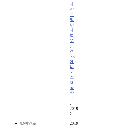
대
학
교
일
반
대
학
원
,
전
자.
에
너
지
소
재
공
학
과
,
2019.
2
발행연도
2019