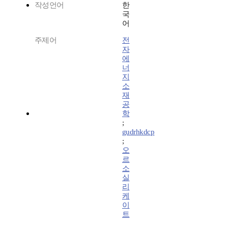
작성언어
한
국
어
주제어
전
자
에
너
지
소
재
공
학
;
gudrhkdcp
;
오
르
소
실
리
케
이
트