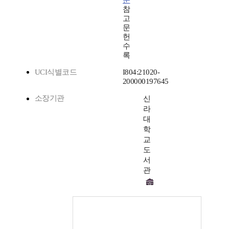
문
참
고
문
헌
수
록
UCI식별코드
I804:21020-
200000197645
소장기관
신
라
대
학
교
도
서
관