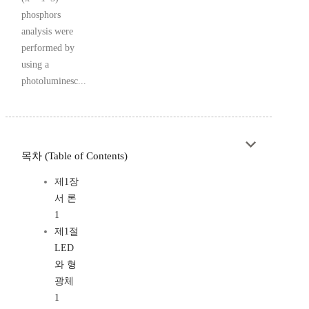
phosphors
analysis were
performed by
using a
photoluminesc...
목차 (Table of Contents)
제1장
서 론
1
제1절
LED
와 형
광체
1