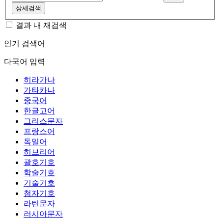
상세검색
결과 내 재검색
인기 검색어
다국어 입력
히라가나
가타카나
중국어
한글고어
그리스문자
프랑스어
독일어
히브리어
괄호기호
학술기호
기술기호
첨자기호
라틴문자
러시아문자