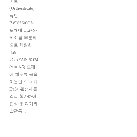
이트
(Orthosilicate)
류인
Ba9Y2Si6O24
모체에 Ca2+와
Al3+를 부분적
으로 치환한
Ba9-
xCaxYAlSi6O24
(x = 1-5) 모체
에 희토류 금속
이온인 Eu2+와
Eu3+ 활성제를
각각 첨가하여
합성 및 여기와
발광특...