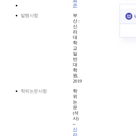
희
준
발행사항
부
산 :
신
라
대
학
교
일
반
대
학
원,
2019
학위논문사항
학
위
논
문
(석
사)
--
신
라