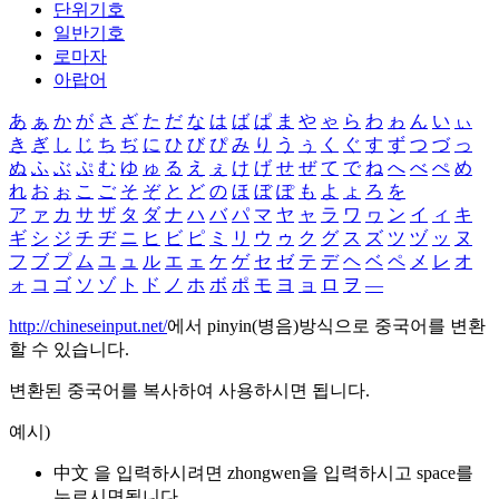
단위기호
일반기호
로마자
아랍어
あ
ぁ
か
が
さ
ざ
た
だ
な
は
ば
ぱ
ま
や
ゃ
ら
わ
ゎ
ん
い
ぃ
き
ぎ
し
じ
ち
ぢ
に
ひ
び
ぴ
み
り
う
ぅ
く
ぐ
す
ず
つ
づ
っ
ぬ
ふ
ぶ
ぷ
む
ゆ
ゅ
る
え
ぇ
け
げ
せ
ぜ
て
で
ね
へ
べ
ぺ
め
れ
お
ぉ
こ
ご
そ
ぞ
と
ど
の
ほ
ぼ
ぽ
も
よ
ょ
ろ
を
ア
ァ
カ
サ
ザ
タ
ダ
ナ
ハ
バ
パ
マ
ヤ
ャ
ラ
ワ
ヮ
ン
イ
ィ
キ
ギ
シ
ジ
チ
ヂ
ニ
ヒ
ビ
ピ
ミ
リ
ウ
ゥ
ク
グ
ス
ズ
ツ
ヅ
ッ
ヌ
フ
ブ
プ
ム
ユ
ュ
ル
エ
ェ
ケ
ゲ
セ
ゼ
テ
デ
ヘ
ベ
ペ
メ
レ
オ
ォ
コ
ゴ
ソ
ゾ
ト
ド
ノ
ホ
ボ
ポ
モ
ヨ
ョ
ロ
ヲ
―
http://chineseinput.net/
에서 pinyin(병음)방식으로 중국어를 변환
할 수 있습니다.
변환된 중국어를 복사하여 사용하시면 됩니다.
예시)
中文 을 입력하시려면
zhongwen
을 입력하시고 space를
누르시면됩니다.