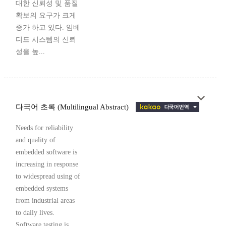
대한 신뢰성 및 품질
확보의 요구가 크게
증가 하고 있다. 임베
디드 시스템의 신뢰
성을 높...
다국어 초록 (Multilingual Abstract)
Needs for reliability
and quality of
embedded software is
increasing in response
to widespread using of
embedded systems
from industrial areas
to daily lives.
Software testing is