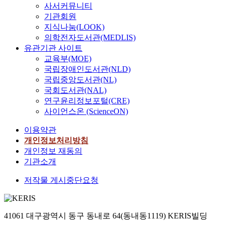
사서커뮤니티
기관회원
지식나눔(LOOK)
의학전자도서관(MEDLIS)
유관기관 사이트
교육부(MOE)
국립장애인도서관(NLD)
국립중앙도서관(NL)
국회도서관(NAL)
연구윤리정보포털(CRE)
사이언스온 (ScienceON)
이용약관
개인정보처리방침
개인정보 재동의
기관소개
저작물 게시중단요청
41061 대구광역시 동구 동내로 64(동내동1119) KERIS빌딩