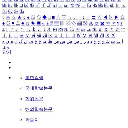
㎒
㎓
㎔
Ω
㏀
㏁
㎊
㎋
㎌
㏖
㏅
㎭
㎮
㎯
㏛
㎩
㎪
㎫
㎬
㏝
㏐
㏓
㏃
㏉
㏜
㏆
§
※
☆
★
○
●
◎
◇
◆
□
■
△
▽
→
←
↑
↓
↔
〓
◁
◀
▷
▶
♤
♠
♡
♥
♧
♣
⊙
◈
▣
◐
◑
▒
▤
▥
▨
▧
▦
▩
♨
☏
☎
☜
☞
¶
†
‡
↕
↗
↙
↖
↘
♭
♩
♪
♬
㉿
㈜
№
㏇
™
㏂
㏘
℡
＃
＆
＊
＠
ª
º
ⅰ
ⅱ
ⅲ
ⅳ
ⅴ
ⅵ
ⅶ
ⅷ
ⅸ
ⅹ
Ⅰ
Ⅱ
Ⅲ
Ⅳ
Ⅴ
Ⅵ
Ⅶ
Ⅷ
Ⅸ
Ⅹ
ا
ب
ت
ث
ج
ح
خ
د
ذ
ر
ز
س
ش
ص
ض
ط
ظ
ع
غ
ف
ق
ک
ل
م
ن
ه
و
ی
닫기
통합검색
국내학술논문
학위논문
해외학술논문
학술지