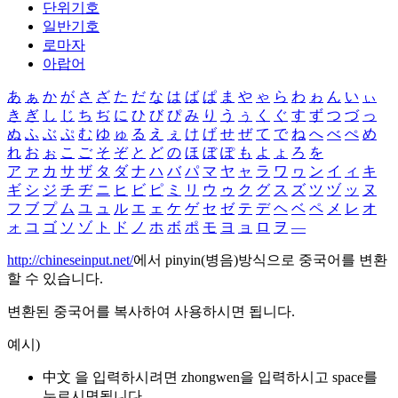
단위기호
일반기호
로마자
아랍어
あ
ぁ
か
が
さ
ざ
た
だ
な
は
ば
ぱ
ま
や
ゃ
ら
わ
ゎ
ん
い
ぃ
き
ぎ
し
じ
ち
ぢ
に
ひ
び
ぴ
み
り
う
ぅ
く
ぐ
す
ず
つ
づ
っ
ぬ
ふ
ぶ
ぷ
む
ゆ
ゅ
る
え
ぇ
け
げ
せ
ぜ
て
で
ね
へ
べ
ぺ
め
れ
お
ぉ
こ
ご
そ
ぞ
と
ど
の
ほ
ぼ
ぽ
も
よ
ょ
ろ
を
ア
ァ
カ
サ
ザ
タ
ダ
ナ
ハ
バ
パ
マ
ヤ
ャ
ラ
ワ
ヮ
ン
イ
ィ
キ
ギ
シ
ジ
チ
ヂ
ニ
ヒ
ビ
ピ
ミ
リ
ウ
ゥ
ク
グ
ス
ズ
ツ
ヅ
ッ
ヌ
フ
ブ
プ
ム
ユ
ュ
ル
エ
ェ
ケ
ゲ
セ
ゼ
テ
デ
ヘ
ベ
ペ
メ
レ
オ
ォ
コ
ゴ
ソ
ゾ
ト
ド
ノ
ホ
ボ
ポ
モ
ヨ
ョ
ロ
ヲ
―
http://chineseinput.net/
에서 pinyin(병음)방식으로 중국어를 변환
할 수 있습니다.
변환된 중국어를 복사하여 사용하시면 됩니다.
예시)
中文 을 입력하시려면
zhongwen
을 입력하시고 space를
누르시면됩니다.