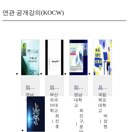
연관 공개강의(KOCW)
임베디드시스템 및 실습
임베디드시스템설계
임베디드시스템내 장치간 통신 프로토콜
프로그래밍개론
영남
부산
영남
국립
대학
외국
대학
목포
교
어대
교
대학
최
학교
최
교
규
최
진
박
상
진
구,
장
호
윤
현
태