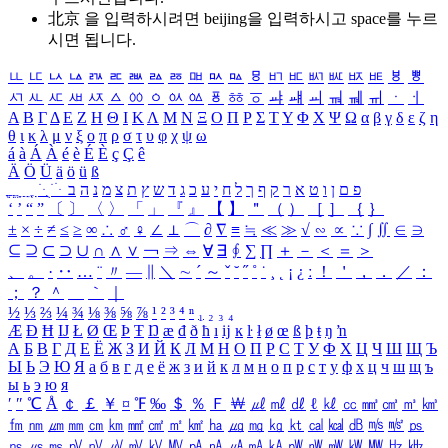
北京 을 입력하시려면
beijing
을 입력하시고 space를 누르
시면 됩니다.
ㅥ
ㅦ
ㅧ
ㅨ
ㅩ
ㅪ
ㅫ
ㅬ
ㅭ
ㅮ
ㅯ
ㅰ
ㅱ
ㅲ
ㅳ
ㅴ
ㅵ
ㅶ
ㅷ
ㅸ
ㅹ
ㅺ
ㅻ
ㅼ
ㅽ
ㅾ
ㅿ
ㆀ
ㆁ
ㆂ
ㆃ
ㆄ
ㆅ
ㆆ
ㆇ
ㆈ
ㆉ
ㆊ
ㆋ
ㆌ
ㆍ
ㆎ
Α
Β
Γ
Δ
Ε
Ζ
Η
Θ
Ι
Κ
Λ
Μ
Ν
Ξ
Ο
Π
Ρ
Σ
Τ
Υ
Φ
Χ
Ψ
Ω
α
β
γ
δ
ε
ζ
η
θ
ι
κ
λ
μ
ν
ξ
ο
π
ρ
σ
τ
υ
φ
χ
ψ
ω
á
à
Á
À
é
è
É
È
ç
Ç
ê
Ä
Ö
Ü
ä
ö
ü
ß
ְ
ֳ
ֲ
ֱ
ָ
ַ
ֵ
ֶ
ִ
ֹ
ּ
ֻ
ׂ
ׁ
ּ
ב
ה
נ
מ
צ
ת
ץ
ש
ד
ג
כ
ע
י
ח
ל
ך
ף
ק
ר
א
ט
ו
ן
ם
פ
‘
’
“
”
〔
〕
〈
〉
「
」
『
』
【
】
＂
（
）
［
］
｛
｝
±
×
÷
≠
≤
≥
∞
∴
♂
♀
∠
⊥
⌒
∂
∇
≡
≒
≪
≫
√
∽
∝
∵
∫
∬
∈
∋
⊆
⊇
⊂
⊃
∪
∩
∧
∨
￢
⇒
⇔
∀
∃
∮
∑
∏
＋
－
＜
＝
＞
、
。
·
‥
…
¨
〃
―
∥
＼
∼
´
～
ˇ
˘
˝
˚
˙
¸
˛
¡
¿
ː
！
＇
，
．
／
：
；
？
＾
＿
｀
｜
½
⅓
⅔
¼
¾
⅛
⅜
⅝
⅞
¹
²
³
⁴
ⁿ
₁
₂
₃
₄
Æ
Ð
Ħ
Ĳ
Ł
Ø
Œ
Þ
Ŧ
Ŋ
æ
đ
ð
ħ
ı
ĳ
ĸ
ŀ
ł
ø
œ
ß
þ
ŧ
ŋ
ŉ
А
Б
В
Г
Д
Е
Ё
Ж
З
И
Й
К
Л
М
Н
О
П
Р
С
Т
У
Ф
Х
Ц
Ч
Ш
Щ
Ъ
Ы
Ь
Э
Ю
Я
а
б
в
г
д
е
ё
ж
з
и
й
к
л
м
н
о
п
р
с
т
у
ф
х
ц
ч
ш
щ
ъ
ы
ь
э
ю
я
′
″
℃
Å
￠
￡
￥
¤
℉
‰
＄
％
Ｆ
￦
㎕
㎖
㎗
ℓ
㎘
㏄
㎣
㎤
㎥
㎦
㎙
㎚
㎛
㎜
㎝
㎞
㎟
㎠
㎡
㎢
㏊
㎍
㎎
㎏
㏏
㎈
㎉
㏈
㎧
㎨
㎰
㎱
㎲
㎳
㎴
㎵
㎶
㎷
㎸
㎹
㎀
㎁
㎂
㎃
㎄
㎺
㎻
㎽
㎾
㎿
㎐
㎑