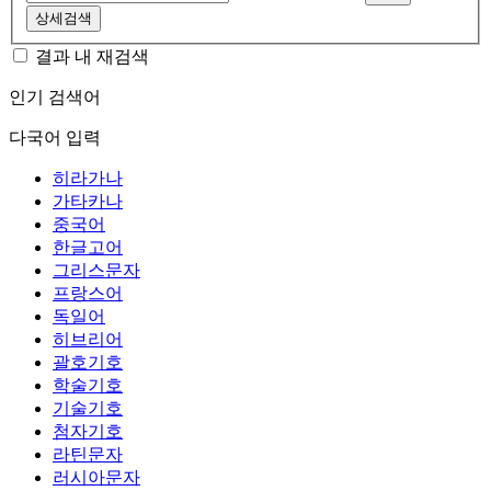
상세검색
결과 내 재검색
인기 검색어
다국어 입력
히라가나
가타카나
중국어
한글고어
그리스문자
프랑스어
독일어
히브리어
괄호기호
학술기호
기술기호
첨자기호
라틴문자
러시아문자