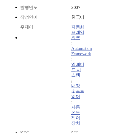
발행연도
2007
작성언어
한국어
주제어
자동화
프레임
워크
;
Automation
Framework
;
임베디
드 시
스템
;
내장
소프트
웨어
;
자동
온도
제어
장치
KDC