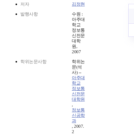
저자
김정현
발행사항
수원 :
아주대
학교
정보통
신전문
대학
원,
2007
학위논문사항
학위논
문(석
사) --
아주대
학교
정보통
신전문
대학원
,
정보통
신공학
과
, 2007.
2