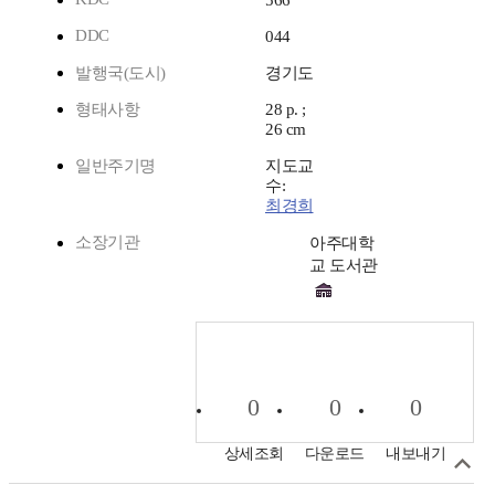
566
DDC
044
발행국(도시)
경기도
형태사항
28 p. ;
26 cm
일반주기명
지도교
수:
최경희
소장기관
아주대학
교 도서관
0
0
0
상세조회
다운로드
내보내기