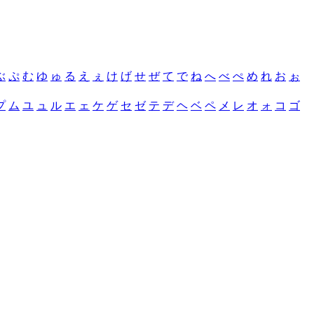
ぶ
ぷ
む
ゆ
ゅ
る
え
ぇ
け
げ
せ
ぜ
て
で
ね
へ
べ
ぺ
め
れ
お
ぉ
プ
ム
ユ
ュ
ル
エ
ェ
ケ
ゲ
セ
ゼ
テ
デ
ヘ
ベ
ペ
メ
レ
オ
ォ
コ
ゴ