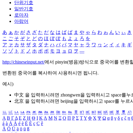
단위기호
일반기호
로마자
아랍어
あ
ぁ
か
が
さ
ざ
た
だ
な
は
ば
ぱ
ま
や
ゃ
ら
わ
ゎ
ん
い
ぃ
き
こ
ご
そ
ぞ
と
ど
の
ほ
ぼ
ぽ
も
よ
ょ
ろ
を
ア
ァ
カ
サ
ザ
タ
ダ
ナ
ハ
バ
パ
マ
ヤ
ャ
ラ
ワ
ヮ
ン
イ
ィ
キ
ギ
ソ
ゾ
ト
ド
ノ
ホ
ボ
ポ
モ
ヨ
ョ
ロ
ヲ
―
http://chineseinput.net/
에서 pinyin(병음)방식으로 중국어를 변환
변환된 중국어를 복사하여 사용하시면 됩니다.
예시)
中文 을 입력하시려면
zhongwen
을 입력하시고 space를
北京 을 입력하시려면
beijing
을 입력하시고 space를 누르
ㅥ
ㅦ
ㅧ
ㅨ
ㅩ
ㅪ
ㅫ
ㅬ
ㅭ
ㅮ
ㅯ
ㅰ
ㅱ
ㅲ
ㅳ
ㅴ
ㅵ
ㅶ
ㅷ
ㅸ
ㅹ
ㅺ
Α
Β
Γ
Δ
Ε
Ζ
Η
Θ
Ι
Κ
Λ
Μ
Ν
Ξ
Ο
Π
Ρ
Σ
Τ
Υ
Φ
Χ
Ψ
Ω
α
β
γ
δ
ε
ζ
η
á
à
Á
À
é
è
É
È
ç
Ç
ê
Ä
Ö
Ü
ä
ö
ü
ß