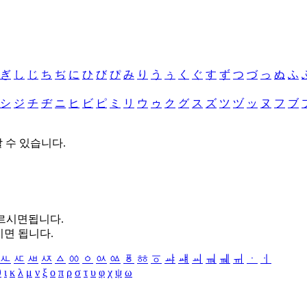
ぎ
し
じ
ち
ぢ
に
ひ
び
ぴ
み
り
う
ぅ
く
ぐ
す
ず
つ
づ
っ
ぬ
ふ
シ
ジ
チ
ヂ
ニ
ヒ
ビ
ピ
ミ
リ
ウ
ゥ
ク
グ
ス
ズ
ツ
ヅ
ッ
ヌ
フ
ブ
할 수 있습니다.
누르시면됩니다.
시면 됩니다.
ㅻ
ㅼ
ㅽ
ㅾ
ㅿ
ㆀ
ㆁ
ㆂ
ㆃ
ㆄ
ㆅ
ㆆ
ㆇ
ㆈ
ㆉ
ㆊ
ㆋ
ㆌ
ㆍ
ㆎ
θ
ι
κ
λ
μ
ν
ξ
ο
π
ρ
σ
τ
υ
φ
χ
ψ
ω