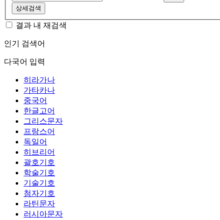
상세검색
결과 내 재검색
인기 검색어
다국어 입력
히라가나
가타카나
중국어
한글고어
그리스문자
프랑스어
독일어
히브리어
괄호기호
학술기호
기술기호
첨자기호
라틴문자
러시아문자