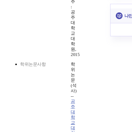
주
:
공
나만
주
대
학
교
대
학
원,
2015
학위논문사항
학
위
논
문
(석
사)
--
공
주
대
학
교
대