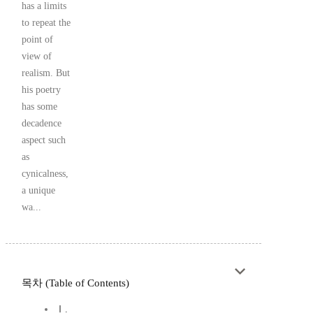
has a limits
to repeat the
point of
view of
realism. But
his poetry
has some
decadence
aspect such
as
cynicalness,
a unique
wa...
목차 (Table of Contents)
Ⅰ.