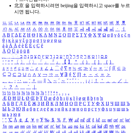
北京 을 입력하시려면
beijing
을 입력하시고 space를 누르
시면 됩니다.
ㅥ
ㅦ
ㅧ
ㅨ
ㅩ
ㅪ
ㅫ
ㅬ
ㅭ
ㅮ
ㅯ
ㅰ
ㅱ
ㅲ
ㅳ
ㅴ
ㅵ
ㅶ
ㅷ
ㅸ
ㅹ
ㅺ
ㅻ
ㅼ
ㅽ
ㅾ
ㅿ
ㆀ
ㆁ
ㆂ
ㆃ
ㆄ
ㆅ
ㆆ
ㆇ
ㆈ
ㆉ
ㆊ
ㆋ
ㆌ
ㆍ
ㆎ
Α
Β
Γ
Δ
Ε
Ζ
Η
Θ
Ι
Κ
Λ
Μ
Ν
Ξ
Ο
Π
Ρ
Σ
Τ
Υ
Φ
Χ
Ψ
Ω
α
β
γ
δ
ε
ζ
η
θ
ι
κ
λ
μ
ν
ξ
ο
π
ρ
σ
τ
υ
φ
χ
ψ
ω
á
à
Á
À
é
è
É
È
ç
Ç
ê
Ä
Ö
Ü
ä
ö
ü
ß
ְ
ֳ
ֲ
ֱ
ָ
ַ
ֵ
ֶ
ִ
ֹ
ּ
ֻ
ׂ
ׁ
ּ
ב
ה
נ
מ
צ
ת
ץ
ש
ד
ג
כ
ע
י
ח
ל
ך
ף
ק
ר
א
ט
ו
ן
ם
פ
‘
’
“
”
〔
〕
〈
〉
「
」
『
』
【
】
＂
（
）
［
］
｛
｝
±
×
÷
≠
≤
≥
∞
∴
♂
♀
∠
⊥
⌒
∂
∇
≡
≒
≪
≫
√
∽
∝
∵
∫
∬
∈
∋
⊆
⊇
⊂
⊃
∪
∩
∧
∨
￢
⇒
⇔
∀
∃
∮
∑
∏
＋
－
＜
＝
＞
、
。
·
‥
…
¨
〃
―
∥
＼
∼
´
～
ˇ
˘
˝
˚
˙
¸
˛
¡
¿
ː
！
＇
，
．
／
：
；
？
＾
＿
｀
｜
½
⅓
⅔
¼
¾
⅛
⅜
⅝
⅞
¹
²
³
⁴
ⁿ
₁
₂
₃
₄
Æ
Ð
Ħ
Ĳ
Ł
Ø
Œ
Þ
Ŧ
Ŋ
æ
đ
ð
ħ
ı
ĳ
ĸ
ŀ
ł
ø
œ
ß
þ
ŧ
ŋ
ŉ
А
Б
В
Г
Д
Е
Ё
Ж
З
И
Й
К
Л
М
Н
О
П
Р
С
Т
У
Ф
Х
Ц
Ч
Ш
Щ
Ъ
Ы
Ь
Э
Ю
Я
а
б
в
г
д
е
ё
ж
з
и
й
к
л
м
н
о
п
р
с
т
у
ф
х
ц
ч
ш
щ
ъ
ы
ь
э
ю
я
′
″
℃
Å
￠
￡
￥
¤
℉
‰
＄
％
Ｆ
￦
㎕
㎖
㎗
ℓ
㎘
㏄
㎣
㎤
㎥
㎦
㎙
㎚
㎛
㎜
㎝
㎞
㎟
㎠
㎡
㎢
㏊
㎍
㎎
㎏
㏏
㎈
㎉
㏈
㎧
㎨
㎰
㎱
㎲
㎳
㎴
㎵
㎶
㎷
㎸
㎹
㎀
㎁
㎂
㎃
㎄
㎺
㎻
㎽
㎾
㎿
㎐
㎑