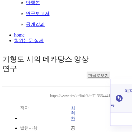
단행본
연구보고서
공개강의
home
학위논문 상세
기형도 시의 데카당스 양상
연구
한글로보기
이 
https://www.riss.kr/link?id=T13664441
료
저자
최
혁
환
발행사항
공