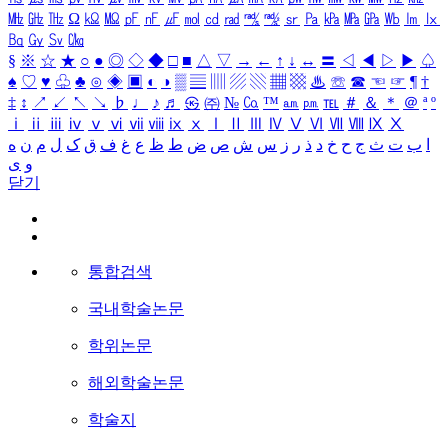
㎒
㎓
㎔
Ω
㏀
㏁
㎊
㎋
㎌
㏖
㏅
㎭
㎮
㎯
㏛
㎩
㎪
㎫
㎬
㏝
㏐
㏓
㏃
㏉
㏜
㏆
§
※
☆
★
○
●
◎
◇
◆
□
■
△
▽
→
←
↑
↓
↔
〓
◁
◀
▷
▶
♤
♠
♡
♥
♧
♣
⊙
◈
▣
◐
◑
▒
▤
▥
▨
▧
▦
▩
♨
☏
☎
☜
☞
¶
†
‡
↕
↗
↙
↖
↘
♭
♩
♪
♬
㉿
㈜
№
㏇
™
㏂
㏘
℡
＃
＆
＊
＠
ª
º
ⅰ
ⅱ
ⅲ
ⅳ
ⅴ
ⅵ
ⅶ
ⅷ
ⅸ
ⅹ
Ⅰ
Ⅱ
Ⅲ
Ⅳ
Ⅴ
Ⅵ
Ⅶ
Ⅷ
Ⅸ
Ⅹ
ا
ب
ت
ث
ج
ح
خ
د
ذ
ر
ز
س
ش
ص
ض
ط
ظ
ع
غ
ف
ق
ک
ل
م
ن
ه
و
ی
닫기
통합검색
국내학술논문
학위논문
해외학술논문
학술지