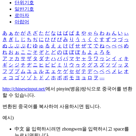
단위기호
일반기호
로마자
아랍어
あ
ぁ
か
が
さ
ざ
た
だ
な
は
ば
ぱ
ま
や
ゃ
ら
わ
ゎ
ん
い
ぃ
き
ぎ
し
じ
ち
ぢ
に
ひ
び
ぴ
み
り
う
ぅ
く
ぐ
す
ず
つ
づ
っ
ぬ
ふ
ぶ
ぷ
む
ゆ
ゅ
る
え
ぇ
け
げ
せ
ぜ
て
で
ね
へ
べ
ぺ
め
れ
お
ぉ
こ
ご
そ
ぞ
と
ど
の
ほ
ぼ
ぽ
も
よ
ょ
ろ
を
ア
ァ
カ
サ
ザ
タ
ダ
ナ
ハ
バ
パ
マ
ヤ
ャ
ラ
ワ
ヮ
ン
イ
ィ
キ
ギ
シ
ジ
チ
ヂ
ニ
ヒ
ビ
ピ
ミ
リ
ウ
ゥ
ク
グ
ス
ズ
ツ
ヅ
ッ
ヌ
フ
ブ
プ
ム
ユ
ュ
ル
エ
ェ
ケ
ゲ
セ
ゼ
テ
デ
ヘ
ベ
ペ
メ
レ
オ
ォ
コ
ゴ
ソ
ゾ
ト
ド
ノ
ホ
ボ
ポ
モ
ヨ
ョ
ロ
ヲ
―
http://chineseinput.net/
에서 pinyin(병음)방식으로 중국어를 변환
할 수 있습니다.
변환된 중국어를 복사하여 사용하시면 됩니다.
예시)
中文 을 입력하시려면
zhongwen
을 입력하시고 space를
누르시면됩니다.