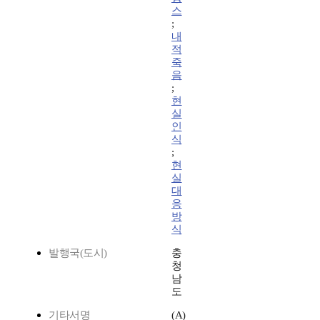
스
;
내
적
죽
음
;
현
실
인
식
;
현
실
대
응
방
식
발행국(도시)
충
청
남
도
기타서명
(A)