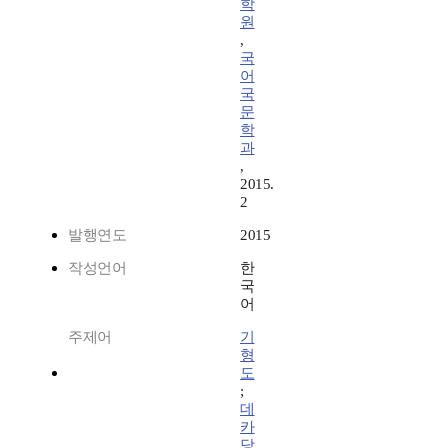
학
원
,
국
어
국
문
학
과
,
2015.
2
발행연도
2015
작성언어
한
국
어
주제어
기
형
도
;
데
카
당