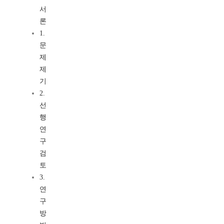
서
론
1.
문
제
제
기
2.
선
행
연
구
검
토
3.
연
구
방