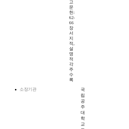
고
문
헌:
62-
66
장
서
지
적,
설
명
적
각
주
수
록
소장기관
국
립
공
주
대
학
교