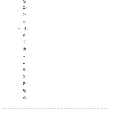
법
과
대
상
Ⅱ.
한
국
현
대
시
와
데
카
당
스