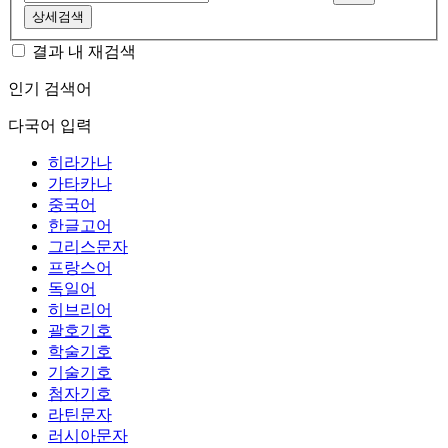
상세검색
결과 내 재검색
인기 검색어
다국어 입력
히라가나
가타카나
중국어
한글고어
그리스문자
프랑스어
독일어
히브리어
괄호기호
학술기호
기술기호
첨자기호
라틴문자
러시아문자