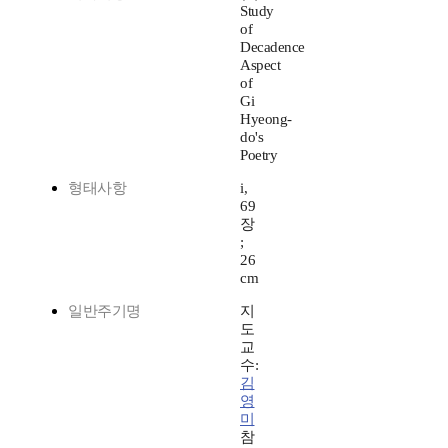
Study
of
Decadence
Aspect
of
Gi
Hyeong-
do's
Poetry
형태사항
i,
69
장
;
26
cm
일반주기명
지
도
교
수:
김
영
미
참