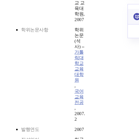
교 교
육대
학원,
2007
학위논문사항
학위
논문
(석
사) --
가톨
릭대
학교
교육
대학
원
,
국어
교육
전공
,
2007.
2
발행연도
2007