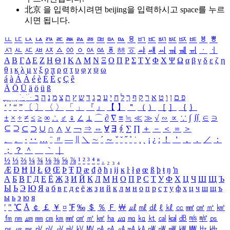
北京 을 입력하시려면
beijing
을 입력하시고 space를 누르
시면 됩니다.
ㅥ
ㅦ
ㅧ
ㅨ
ㅩ
ㅪ
ㅫ
ㅬ
ㅭ
ㅮ
ㅯ
ㅰ
ㅱ
ㅲ
ㅳ
ㅴ
ㅵ
ㅶ
ㅷ
ㅸ
ㅹ
ㅺ
ㅻ
ㅼ
ㅽ
ㅾ
ㅿ
ㆀ
ㆁ
ㆂ
ㆃ
ㆄ
ㆅ
ㆆ
ㆇ
ㆈ
ㆉ
ㆊ
ㆋ
ㆌ
ㆍ
ㆎ
Α
Β
Γ
Δ
Ε
Ζ
Η
Θ
Ι
Κ
Λ
Μ
Ν
Ξ
Ο
Π
Ρ
Σ
Τ
Υ
Φ
Χ
Ψ
Ω
α
β
γ
δ
ε
ζ
η
θ
ι
κ
λ
μ
ν
ξ
ο
π
ρ
σ
τ
υ
φ
χ
ψ
ω
á
à
Á
À
é
è
É
È
ç
Ç
ê
Ä
Ö
Ü
ä
ö
ü
ß
ְ
ֳ
ֲ
ֱ
ָ
ַ
ֵ
ֶ
ִ
ֹ
ּ
ֻ
ׂ
ׁ
ּ
ב
ה
נ
מ
צ
ת
ץ
ש
ד
ג
כ
ע
י
ח
ל
ך
ף
ק
ר
א
ט
ו
ן
ם
פ
‘
’
“
”
〔
〕
〈
〉
「
」
『
』
【
】
＂
（
）
［
］
｛
｝
±
×
÷
≠
≤
≥
∞
∴
♂
♀
∠
⊥
⌒
∂
∇
≡
≒
≪
≫
√
∽
∝
∵
∫
∬
∈
∋
⊆
⊇
⊂
⊃
∪
∩
∧
∨
￢
⇒
⇔
∀
∃
∮
∑
∏
＋
－
＜
＝
＞
、
。
·
‥
…
¨
〃
―
∥
＼
∼
´
～
ˇ
˘
˝
˚
˙
¸
˛
¡
¿
ː
！
＇
，
．
／
：
；
？
＾
＿
｀
｜
½
⅓
⅔
¼
¾
⅛
⅜
⅝
⅞
¹
²
³
⁴
ⁿ
₁
₂
₃
₄
Æ
Ð
Ħ
Ĳ
Ł
Ø
Œ
Þ
Ŧ
Ŋ
æ
đ
ð
ħ
ı
ĳ
ĸ
ŀ
ł
ø
œ
ß
þ
ŧ
ŋ
ŉ
А
Б
В
Г
Д
Е
Ё
Ж
З
И
Й
К
Л
М
Н
О
П
Р
С
Т
У
Ф
Х
Ц
Ч
Ш
Щ
Ъ
Ы
Ь
Э
Ю
Я
а
б
в
г
д
е
ё
ж
з
и
й
к
л
м
н
о
п
р
с
т
у
ф
х
ц
ч
ш
щ
ъ
ы
ь
э
ю
я
′
″
℃
Å
￠
￡
￥
¤
℉
‰
＄
％
Ｆ
￦
㎕
㎖
㎗
ℓ
㎘
㏄
㎣
㎤
㎥
㎦
㎙
㎚
㎛
㎜
㎝
㎞
㎟
㎠
㎡
㎢
㏊
㎍
㎎
㎏
㏏
㎈
㎉
㏈
㎧
㎨
㎰
㎱
㎲
㎳
㎴
㎵
㎶
㎷
㎸
㎹
㎀
㎁
㎂
㎃
㎄
㎺
㎻
㎽
㎾
㎿
㎐
㎑