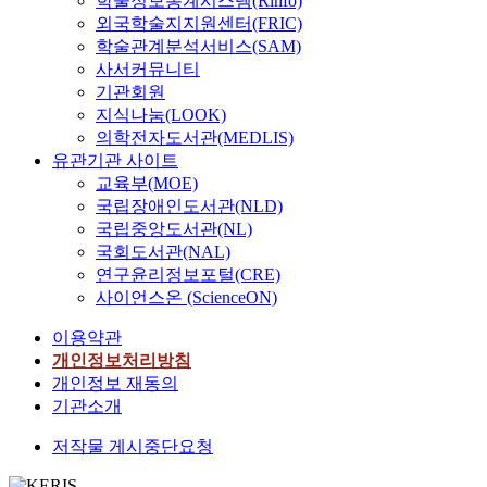
학술정보통계시스템(Rinfo)
외국학술지지원센터(FRIC)
학술관계분석서비스(SAM)
사서커뮤니티
기관회원
지식나눔(LOOK)
의학전자도서관(MEDLIS)
유관기관 사이트
교육부(MOE)
국립장애인도서관(NLD)
국립중앙도서관(NL)
국회도서관(NAL)
연구윤리정보포털(CRE)
사이언스온 (ScienceON)
이용약관
개인정보처리방침
개인정보 재동의
기관소개
저작물 게시중단요청