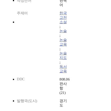
작성언어
한국
어
주제어
한국
고전
소설
;
논술
;
논술
교육
;
논술
지도
;
독서
교육
DDC
808.06
판사
항
(21)
발행국(도시)
경기
도