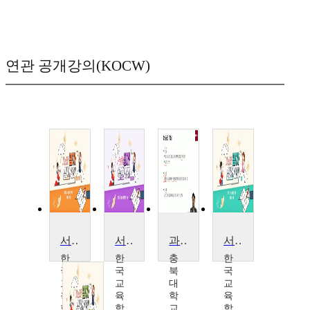
연관 공개강의(KOCW)
서ㆍ논술형 평가 실천 사례(중등 과학)
서ㆍ논술형 평가 실천 사례(중등 영어)
과학과 논리 및 논술
서ㆍ논술형 평가 실천 사례(초등)
한
한
충
한
국
국
북
국
교
교
대
교
육
육
학
육
학
학
교
학