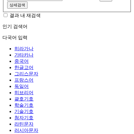
상세검색
결과 내 재검색
인기 검색어
다국어 입력
히라가나
가타카나
중국어
한글고어
그리스문자
프랑스어
독일어
히브리어
괄호기호
학술기호
기술기호
첨자기호
라틴문자
러시아문자