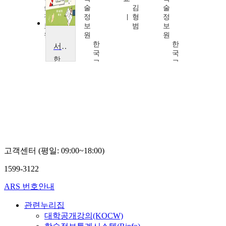
술
술
김
술
정
정
형
정
보
보
범
보
원
원
원
한
한
한
서ㆍ논술형 평가 실천 사례(중등 사회)
국
국
국
한
교
교
교
국
육
육
육
교
학
학
학
육
술
술
술
학
정
정
정
술
보
보
보
정
원
원
원
보
원
한
고객센터 (평일: 09:00~18:00)
국
교
1599-3122
육
학
ARS 번호안내
술
정
관련누리집
보
원
대학공개강의(KOCW)