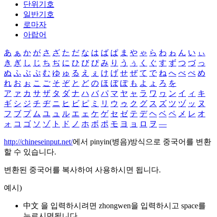
단위기호
일반기호
로마자
아랍어
あ
ぁ
か
が
さ
ざ
た
だ
な
は
ば
ぱ
ま
や
ゃ
ら
わ
ゎ
ん
い
ぃ
き
ぎ
し
じ
ち
ぢ
に
ひ
び
ぴ
み
り
う
ぅ
く
ぐ
す
ず
つ
づ
っ
ぬ
ふ
ぶ
ぷ
む
ゆ
ゅ
る
え
ぇ
け
げ
せ
ぜ
て
で
ね
へ
べ
ぺ
め
れ
お
ぉ
こ
ご
そ
ぞ
と
ど
の
ほ
ぼ
ぽ
も
よ
ょ
ろ
を
ア
ァ
カ
サ
ザ
タ
ダ
ナ
ハ
バ
パ
マ
ヤ
ャ
ラ
ワ
ヮ
ン
イ
ィ
キ
ギ
シ
ジ
チ
ヂ
ニ
ヒ
ビ
ピ
ミ
リ
ウ
ゥ
ク
グ
ス
ズ
ツ
ヅ
ッ
ヌ
フ
ブ
プ
ム
ユ
ュ
ル
エ
ェ
ケ
ゲ
セ
ゼ
テ
デ
ヘ
ベ
ペ
メ
レ
オ
ォ
コ
ゴ
ソ
ゾ
ト
ド
ノ
ホ
ボ
ポ
モ
ヨ
ョ
ロ
ヲ
―
http://chineseinput.net/
에서 pinyin(병음)방식으로 중국어를 변환
할 수 있습니다.
변환된 중국어를 복사하여 사용하시면 됩니다.
예시)
中文 을 입력하시려면
zhongwen
을 입력하시고 space를
누르시면됩니다.