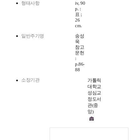
형태사항
iv, 90
p. :
표 ;
26
cm.
일반주기명
송성
욱
참고
문헌
:
p.86-
88
소장기관
가톨릭
대학교
성심교
정도서
관(중
앙)