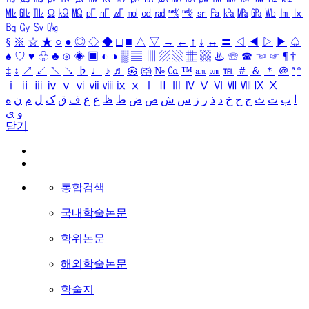
㎒
㎓
㎔
Ω
㏀
㏁
㎊
㎋
㎌
㏖
㏅
㎭
㎮
㎯
㏛
㎩
㎪
㎫
㎬
㏝
㏐
㏓
㏃
㏉
㏜
㏆
§
※
☆
★
○
●
◎
◇
◆
□
■
△
▽
→
←
↑
↓
↔
〓
◁
◀
▷
▶
♤
♠
♡
♥
♧
♣
⊙
◈
▣
◐
◑
▒
▤
▥
▨
▧
▦
▩
♨
☏
☎
☜
☞
¶
†
‡
↕
↗
↙
↖
↘
♭
♩
♪
♬
㉿
㈜
№
㏇
™
㏂
㏘
℡
＃
＆
＊
＠
ª
º
ⅰ
ⅱ
ⅲ
ⅳ
ⅴ
ⅵ
ⅶ
ⅷ
ⅸ
ⅹ
Ⅰ
Ⅱ
Ⅲ
Ⅳ
Ⅴ
Ⅵ
Ⅶ
Ⅷ
Ⅸ
Ⅹ
ا
ب
ت
ث
ج
ح
خ
د
ذ
ر
ز
س
ش
ص
ض
ط
ظ
ع
غ
ف
ق
ک
ل
م
ن
ه
و
ی
닫기
통합검색
국내학술논문
학위논문
해외학술논문
학술지