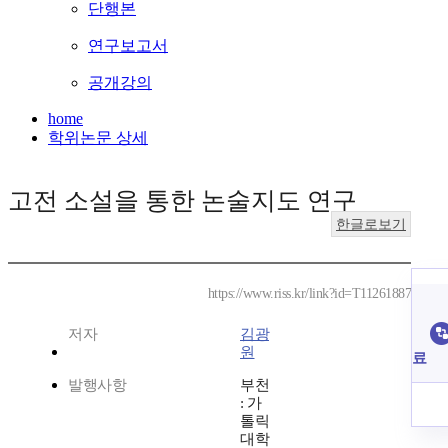
단행본
연구보고서
공개강의
home
학위논문 상세
고전 소설을 통한 논술지도 연구
한글로보기
https://www.riss.kr/link?id=T11261887
저자
김광
원
료
발행사항
부천
: 가
톨릭
대학