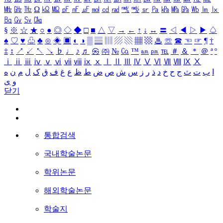
㎒
㎓
㎔
Ω
㏀
㏁
㎊
㎋
㎌
㏖
㏅
㎭
㎮
㎯
㏛
㎩
㎪
㎫
㎬
㏝
㏐
㏓
㏃
㏉
㏜
㏆
§
※
☆
★
○
●
◎
◇
◆
□
■
△
▽
→
←
↑
↓
↔
〓
◁
◀
▷
▶
♤
♠
♡
♥
♧
♣
⊙
◈
▣
◐
◑
▒
▤
▥
▨
▧
▦
▩
♨
☏
☎
☜
☞
¶
†
‡
↕
↗
↙
↖
↘
♭
♩
♪
♬
㉿
㈜
№
㏇
™
㏂
㏘
℡
＃
＆
＊
＠
ª
º
ⅰ
ⅱ
ⅲ
ⅳ
ⅴ
ⅵ
ⅶ
ⅷ
ⅸ
ⅹ
Ⅰ
Ⅱ
Ⅲ
Ⅳ
Ⅴ
Ⅵ
Ⅶ
Ⅷ
Ⅸ
Ⅹ
ا
ب
ت
ث
ج
ح
خ
د
ذ
ر
ز
س
ش
ص
ض
ط
ظ
ع
غ
ف
ق
ک
ل
م
ن
ه
و
ی
닫기
통합검색
국내학술논문
학위논문
해외학술논문
학술지