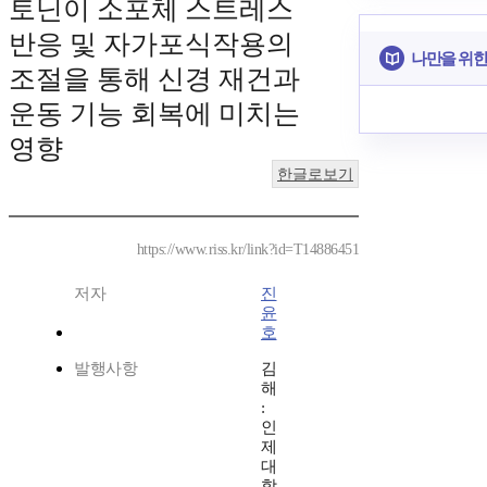
토닌이 소포체 스트레스
반응 및 자가포식작용의
나만을 위한
조절을 통해 신경 재건과
운동 기능 회복에 미치는
영향
한글로보기
https://www.riss.kr/link?id=T14886451
저자
진
윤
호
발행사항
김
해
:
인
제
대
학