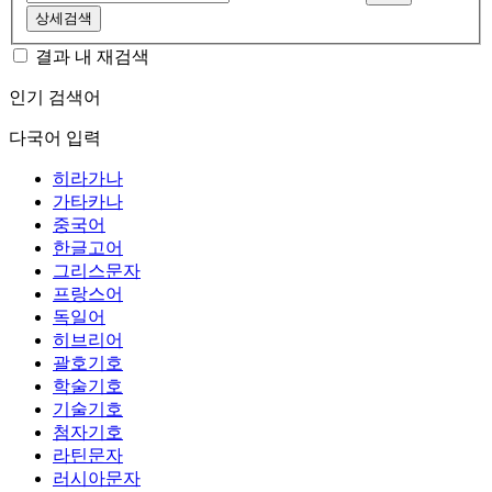
상세검색
결과 내 재검색
인기 검색어
다국어 입력
히라가나
가타카나
중국어
한글고어
그리스문자
프랑스어
독일어
히브리어
괄호기호
학술기호
기술기호
첨자기호
라틴문자
러시아문자