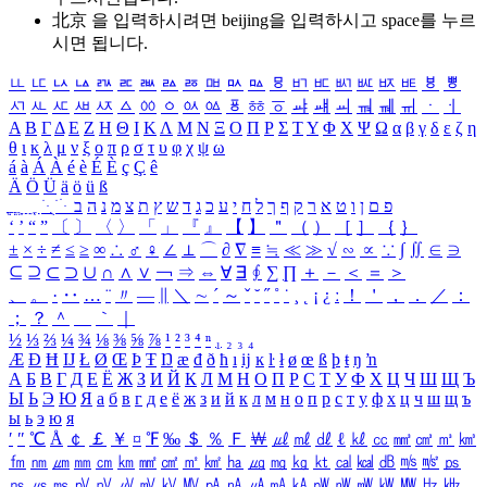
北京 을 입력하시려면
beijing
을 입력하시고 space를 누르
시면 됩니다.
ㅥ
ㅦ
ㅧ
ㅨ
ㅩ
ㅪ
ㅫ
ㅬ
ㅭ
ㅮ
ㅯ
ㅰ
ㅱ
ㅲ
ㅳ
ㅴ
ㅵ
ㅶ
ㅷ
ㅸ
ㅹ
ㅺ
ㅻ
ㅼ
ㅽ
ㅾ
ㅿ
ㆀ
ㆁ
ㆂ
ㆃ
ㆄ
ㆅ
ㆆ
ㆇ
ㆈ
ㆉ
ㆊ
ㆋ
ㆌ
ㆍ
ㆎ
Α
Β
Γ
Δ
Ε
Ζ
Η
Θ
Ι
Κ
Λ
Μ
Ν
Ξ
Ο
Π
Ρ
Σ
Τ
Υ
Φ
Χ
Ψ
Ω
α
β
γ
δ
ε
ζ
η
θ
ι
κ
λ
μ
ν
ξ
ο
π
ρ
σ
τ
υ
φ
χ
ψ
ω
á
à
Á
À
é
è
É
È
ç
Ç
ê
Ä
Ö
Ü
ä
ö
ü
ß
ְ
ֳ
ֲ
ֱ
ָ
ַ
ֵ
ֶ
ִ
ֹ
ּ
ֻ
ׂ
ׁ
ּ
ב
ה
נ
מ
צ
ת
ץ
ש
ד
ג
כ
ע
י
ח
ל
ך
ף
ק
ר
א
ט
ו
ן
ם
פ
‘
’
“
”
〔
〕
〈
〉
「
」
『
』
【
】
＂
（
）
［
］
｛
｝
±
×
÷
≠
≤
≥
∞
∴
♂
♀
∠
⊥
⌒
∂
∇
≡
≒
≪
≫
√
∽
∝
∵
∫
∬
∈
∋
⊆
⊇
⊂
⊃
∪
∩
∧
∨
￢
⇒
⇔
∀
∃
∮
∑
∏
＋
－
＜
＝
＞
、
。
·
‥
…
¨
〃
―
∥
＼
∼
´
～
ˇ
˘
˝
˚
˙
¸
˛
¡
¿
ː
！
＇
，
．
／
：
；
？
＾
＿
｀
｜
½
⅓
⅔
¼
¾
⅛
⅜
⅝
⅞
¹
²
³
⁴
ⁿ
₁
₂
₃
₄
Æ
Ð
Ħ
Ĳ
Ł
Ø
Œ
Þ
Ŧ
Ŋ
æ
đ
ð
ħ
ı
ĳ
ĸ
ŀ
ł
ø
œ
ß
þ
ŧ
ŋ
ŉ
А
Б
В
Г
Д
Е
Ё
Ж
З
И
Й
К
Л
М
Н
О
П
Р
С
Т
У
Ф
Х
Ц
Ч
Ш
Щ
Ъ
Ы
Ь
Э
Ю
Я
а
б
в
г
д
е
ё
ж
з
и
й
к
л
м
н
о
п
р
с
т
у
ф
х
ц
ч
ш
щ
ъ
ы
ь
э
ю
я
′
″
℃
Å
￠
￡
￥
¤
℉
‰
＄
％
Ｆ
￦
㎕
㎖
㎗
ℓ
㎘
㏄
㎣
㎤
㎥
㎦
㎙
㎚
㎛
㎜
㎝
㎞
㎟
㎠
㎡
㎢
㏊
㎍
㎎
㎏
㏏
㎈
㎉
㏈
㎧
㎨
㎰
㎱
㎲
㎳
㎴
㎵
㎶
㎷
㎸
㎹
㎀
㎁
㎂
㎃
㎄
㎺
㎻
㎽
㎾
㎿
㎐
㎑