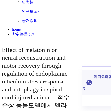
단행본
연구보고서
공개강의
home
학위논문 상세
Effect of melatonin on
nenral reconstruction and
motor recovery through
regulation of endoplasmic
이 자료와 함
reticulum stress response
and autophagy in spinal
료
cord injured animal = 척수
손상 동물모델에서 멜라