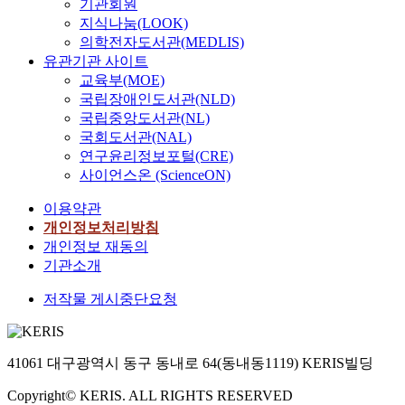
기관회원
지식나눔(LOOK)
의학전자도서관(MEDLIS)
유관기관 사이트
교육부(MOE)
국립장애인도서관(NLD)
국립중앙도서관(NL)
국회도서관(NAL)
연구윤리정보포털(CRE)
사이언스온 (ScienceON)
이용약관
개인정보처리방침
개인정보 재동의
기관소개
저작물 게시중단요청
41061 대구광역시 동구 동내로 64(동내동1119) KERIS빌딩
Copyright© KERIS. ALL RIGHTS RESERVED