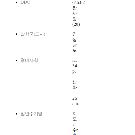
DDC
615.82
판
사
항
(20)
발행국(도시)
경
상
남
도
형태사항
iii,
54
p.
:
삽
화
;
26
cm.
일반주기명
지
도
교
수: