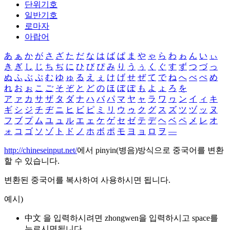
단위기호
일반기호
로마자
아랍어
あ
ぁ
か
が
さ
ざ
た
だ
な
は
ば
ぱ
ま
や
ゃ
ら
わ
ゎ
ん
い
ぃ
き
ぎ
し
じ
ち
ぢ
に
ひ
び
ぴ
み
り
う
ぅ
く
ぐ
す
ず
つ
づ
っ
ぬ
ふ
ぶ
ぷ
む
ゆ
ゅ
る
え
ぇ
け
げ
せ
ぜ
て
で
ね
へ
べ
ぺ
め
れ
お
ぉ
こ
ご
そ
ぞ
と
ど
の
ほ
ぼ
ぽ
も
よ
ょ
ろ
を
ア
ァ
カ
サ
ザ
タ
ダ
ナ
ハ
バ
パ
マ
ヤ
ャ
ラ
ワ
ヮ
ン
イ
ィ
キ
ギ
シ
ジ
チ
ヂ
ニ
ヒ
ビ
ピ
ミ
リ
ウ
ゥ
ク
グ
ス
ズ
ツ
ヅ
ッ
ヌ
フ
ブ
プ
ム
ユ
ュ
ル
エ
ェ
ケ
ゲ
セ
ゼ
テ
デ
ヘ
ベ
ペ
メ
レ
オ
ォ
コ
ゴ
ソ
ゾ
ト
ド
ノ
ホ
ボ
ポ
モ
ヨ
ョ
ロ
ヲ
―
http://chineseinput.net/
에서 pinyin(병음)방식으로 중국어를 변환
할 수 있습니다.
변환된 중국어를 복사하여 사용하시면 됩니다.
예시)
中文 을 입력하시려면
zhongwen
을 입력하시고 space를
누르시면됩니다.