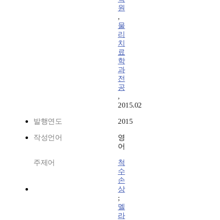
원
,
물
리
치
료
학
과
전
공
,
2015.02
발행연도
2015
작성언어
영
어
주제어
척
수
손
상
;
멜
라