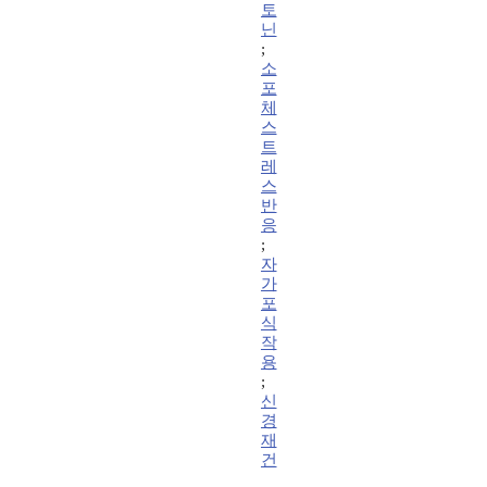
토
닌
;
소
포
체
스
트
레
스
반
응
;
자
가
포
식
작
용
;
신
경
재
건