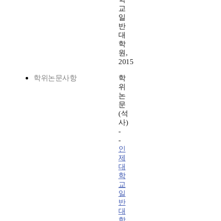
교
일
반
대
학
원,
2015
학위논문사항
학
위
논
문
(석
사)
-
-
인
제
대
학
교
일
반
대
학