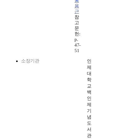
홍
용
근
참
고
문
헌:
p.
47-
51
소장기관
인
제
대
학
교
백
인
제
기
념
도
서
관