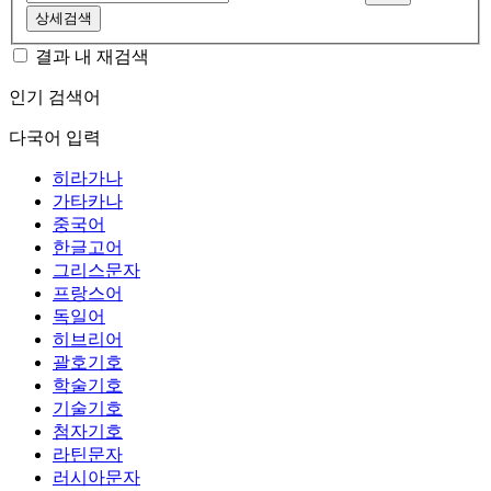
상세검색
결과 내 재검색
인기 검색어
다국어 입력
히라가나
가타카나
중국어
한글고어
그리스문자
프랑스어
독일어
히브리어
괄호기호
학술기호
기술기호
첨자기호
라틴문자
러시아문자