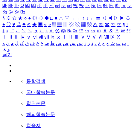
㎒
㎓
㎔
Ω
㏀
㏁
㎊
㎋
㎌
㏖
㏅
㎭
㎮
㎯
㏛
㎩
㎪
㎫
㎬
㏝
㏐
㏓
㏃
㏉
㏜
㏆
§
※
☆
★
○
●
◎
◇
◆
□
■
△
▽
→
←
↑
↓
↔
〓
◁
◀
▷
▶
♤
♠
♡
♥
♧
♣
⊙
◈
▣
◐
◑
▒
▤
▥
▨
▧
▦
▩
♨
☏
☎
☜
☞
¶
†
‡
↕
↗
↙
↖
↘
♭
♩
♪
♬
㉿
㈜
№
㏇
™
㏂
㏘
℡
＃
＆
＊
＠
ª
º
ⅰ
ⅱ
ⅲ
ⅳ
ⅴ
ⅵ
ⅶ
ⅷ
ⅸ
ⅹ
Ⅰ
Ⅱ
Ⅲ
Ⅳ
Ⅴ
Ⅵ
Ⅶ
Ⅷ
Ⅸ
Ⅹ
ا
ب
ت
ث
ج
ح
خ
د
ذ
ر
ز
س
ش
ص
ض
ط
ظ
ع
غ
ف
ق
ک
ل
م
ن
ه
و
ی
닫기
통합검색
국내학술논문
학위논문
해외학술논문
학술지