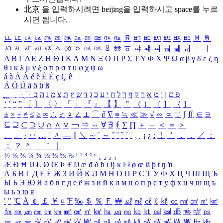
北京 을 입력하시려면
beijing
을 입력하시고 space를 누르
시면 됩니다.
ㅥ
ㅦ
ㅧ
ㅨ
ㅩ
ㅪ
ㅫ
ㅬ
ㅭ
ㅮ
ㅯ
ㅰ
ㅱ
ㅲ
ㅳ
ㅴ
ㅵ
ㅶ
ㅷ
ㅸ
ㅹ
ㅺ
ㅻ
ㅼ
ㅽ
ㅾ
ㅿ
ㆀ
ㆁ
ㆂ
ㆃ
ㆄ
ㆅ
ㆆ
ㆇ
ㆈ
ㆉ
ㆊ
ㆋ
ㆌ
ㆍ
ㆎ
Α
Β
Γ
Δ
Ε
Ζ
Η
Θ
Ι
Κ
Λ
Μ
Ν
Ξ
Ο
Π
Ρ
Σ
Τ
Υ
Φ
Χ
Ψ
Ω
α
β
γ
δ
ε
ζ
η
θ
ι
κ
λ
μ
ν
ξ
ο
π
ρ
σ
τ
υ
φ
χ
ψ
ω
á
à
Á
À
é
è
É
È
ç
Ç
ê
Ä
Ö
Ü
ä
ö
ü
ß
ְ
ֳ
ֲ
ֱ
ָ
ַ
ֵ
ֶ
ִ
ֹ
ּ
ֻ
ׂ
ׁ
ּ
ב
ה
נ
מ
צ
ת
ץ
ש
ד
ג
כ
ע
י
ח
ל
ך
ף
ק
ר
א
ט
ו
ן
ם
פ
‘
’
“
”
〔
〕
〈
〉
「
」
『
』
【
】
＂
（
）
［
］
｛
｝
±
×
÷
≠
≤
≥
∞
∴
♂
♀
∠
⊥
⌒
∂
∇
≡
≒
≪
≫
√
∽
∝
∵
∫
∬
∈
∋
⊆
⊇
⊂
⊃
∪
∩
∧
∨
￢
⇒
⇔
∀
∃
∮
∑
∏
＋
－
＜
＝
＞
、
。
·
‥
…
¨
〃
―
∥
＼
∼
´
～
ˇ
˘
˝
˚
˙
¸
˛
¡
¿
ː
！
＇
，
．
／
：
；
？
＾
＿
｀
｜
½
⅓
⅔
¼
¾
⅛
⅜
⅝
⅞
¹
²
³
⁴
ⁿ
₁
₂
₃
₄
Æ
Ð
Ħ
Ĳ
Ł
Ø
Œ
Þ
Ŧ
Ŋ
æ
đ
ð
ħ
ı
ĳ
ĸ
ŀ
ł
ø
œ
ß
þ
ŧ
ŋ
ŉ
А
Б
В
Г
Д
Е
Ё
Ж
З
И
Й
К
Л
М
Н
О
П
Р
С
Т
У
Ф
Х
Ц
Ч
Ш
Щ
Ъ
Ы
Ь
Э
Ю
Я
а
б
в
г
д
е
ё
ж
з
и
й
к
л
м
н
о
п
р
с
т
у
ф
х
ц
ч
ш
щ
ъ
ы
ь
э
ю
я
′
″
℃
Å
￠
￡
￥
¤
℉
‰
＄
％
Ｆ
￦
㎕
㎖
㎗
ℓ
㎘
㏄
㎣
㎤
㎥
㎦
㎙
㎚
㎛
㎜
㎝
㎞
㎟
㎠
㎡
㎢
㏊
㎍
㎎
㎏
㏏
㎈
㎉
㏈
㎧
㎨
㎰
㎱
㎲
㎳
㎴
㎵
㎶
㎷
㎸
㎹
㎀
㎁
㎂
㎃
㎄
㎺
㎻
㎽
㎾
㎿
㎐
㎑