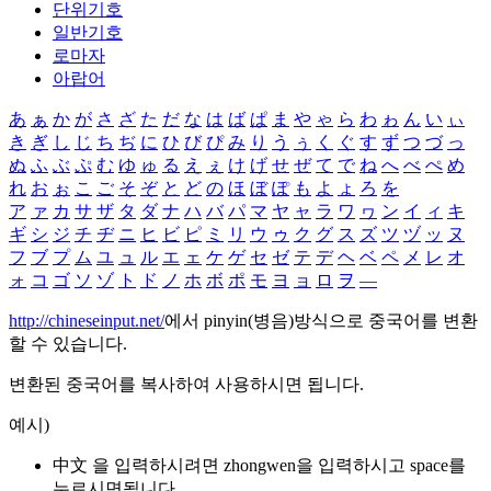
단위기호
일반기호
로마자
아랍어
あ
ぁ
か
が
さ
ざ
た
だ
な
は
ば
ぱ
ま
や
ゃ
ら
わ
ゎ
ん
い
ぃ
き
ぎ
し
じ
ち
ぢ
に
ひ
び
ぴ
み
り
う
ぅ
く
ぐ
す
ず
つ
づ
っ
ぬ
ふ
ぶ
ぷ
む
ゆ
ゅ
る
え
ぇ
け
げ
せ
ぜ
て
で
ね
へ
べ
ぺ
め
れ
お
ぉ
こ
ご
そ
ぞ
と
ど
の
ほ
ぼ
ぽ
も
よ
ょ
ろ
を
ア
ァ
カ
サ
ザ
タ
ダ
ナ
ハ
バ
パ
マ
ヤ
ャ
ラ
ワ
ヮ
ン
イ
ィ
キ
ギ
シ
ジ
チ
ヂ
ニ
ヒ
ビ
ピ
ミ
リ
ウ
ゥ
ク
グ
ス
ズ
ツ
ヅ
ッ
ヌ
フ
ブ
プ
ム
ユ
ュ
ル
エ
ェ
ケ
ゲ
セ
ゼ
テ
デ
ヘ
ベ
ペ
メ
レ
オ
ォ
コ
ゴ
ソ
ゾ
ト
ド
ノ
ホ
ボ
ポ
モ
ヨ
ョ
ロ
ヲ
―
http://chineseinput.net/
에서 pinyin(병음)방식으로 중국어를 변환
할 수 있습니다.
변환된 중국어를 복사하여 사용하시면 됩니다.
예시)
中文 을 입력하시려면
zhongwen
을 입력하시고 space를
누르시면됩니다.