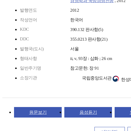
경영학과 국방경영전공
, 2012
발행연도
2012
작성언어
한국어
KDC
390.132 판사항(5)
DDC
355.0213 판사항(21)
발행국(도시)
서울
형태사항
ii, v, 93장 : 삽화 ; 26 cm
일반주기명
참고문헌: 장 91
소장기관
국립중앙도서관
한성
원문보기
음성듣기