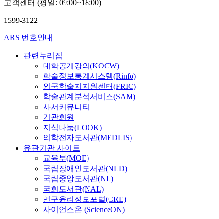
고객센터 (평일: 09:00~18:00)
1599-3122
ARS 번호안내
관련누리집
대학공개강의(KOCW)
학술정보통계시스템(Rinfo)
외국학술지지원센터(FRIC)
학술관계분석서비스(SAM)
사서커뮤니티
기관회원
지식나눔(LOOK)
의학전자도서관(MEDLIS)
유관기관 사이트
교육부(MOE)
국립장애인도서관(NLD)
국립중앙도서관(NL)
국회도서관(NAL)
연구윤리정보포털(CRE)
사이언스온 (ScienceON)