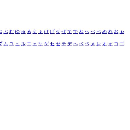
ぶ
ぷ
む
ゆ
ゅ
る
え
ぇ
け
げ
せ
ぜ
て
で
ね
へ
べ
ぺ
め
れ
お
ぉ
プ
ム
ユ
ュ
ル
エ
ェ
ケ
ゲ
セ
ゼ
テ
デ
ヘ
ベ
ペ
メ
レ
オ
ォ
コ
ゴ