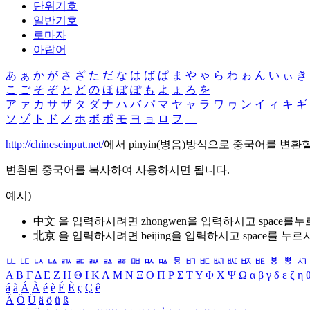
단위기호
일반기호
로마자
아랍어
あ
ぁ
か
が
さ
ざ
た
だ
な
は
ば
ぱ
ま
や
ゃ
ら
わ
ゎ
ん
い
ぃ
き
こ
ご
そ
ぞ
と
ど
の
ほ
ぼ
ぽ
も
よ
ょ
ろ
を
ア
ァ
カ
サ
ザ
タ
ダ
ナ
ハ
バ
パ
マ
ヤ
ャ
ラ
ワ
ヮ
ン
イ
ィ
キ
ギ
ソ
ゾ
ト
ド
ノ
ホ
ボ
ポ
モ
ヨ
ョ
ロ
ヲ
―
http://chineseinput.net/
에서 pinyin(병음)방식으로 중국어를 변환
변환된 중국어를 복사하여 사용하시면 됩니다.
예시)
中文 을 입력하시려면
zhongwen
을 입력하시고 space를
北京 을 입력하시려면
beijing
을 입력하시고 space를 누르
ㅥ
ㅦ
ㅧ
ㅨ
ㅩ
ㅪ
ㅫ
ㅬ
ㅭ
ㅮ
ㅯ
ㅰ
ㅱ
ㅲ
ㅳ
ㅴ
ㅵ
ㅶ
ㅷ
ㅸ
ㅹ
ㅺ
Α
Β
Γ
Δ
Ε
Ζ
Η
Θ
Ι
Κ
Λ
Μ
Ν
Ξ
Ο
Π
Ρ
Σ
Τ
Υ
Φ
Χ
Ψ
Ω
α
β
γ
δ
ε
ζ
η
á
à
Á
À
é
è
É
È
ç
Ç
ê
Ä
Ö
Ü
ä
ö
ü
ß