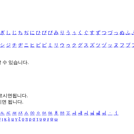
ぎ
し
じ
ち
ぢ
に
ひ
び
ぴ
み
り
う
ぅ
く
ぐ
す
ず
つ
づ
っ
ぬ
ふ
シ
ジ
チ
ヂ
ニ
ヒ
ビ
ピ
ミ
リ
ウ
ゥ
ク
グ
ス
ズ
ツ
ヅ
ッ
ヌ
フ
ブ
할 수 있습니다.
누르시면됩니다.
시면 됩니다.
ㅻ
ㅼ
ㅽ
ㅾ
ㅿ
ㆀ
ㆁ
ㆂ
ㆃ
ㆄ
ㆅ
ㆆ
ㆇ
ㆈ
ㆉ
ㆊ
ㆋ
ㆌ
ㆍ
ㆎ
θ
ι
κ
λ
μ
ν
ξ
ο
π
ρ
σ
τ
υ
φ
χ
ψ
ω