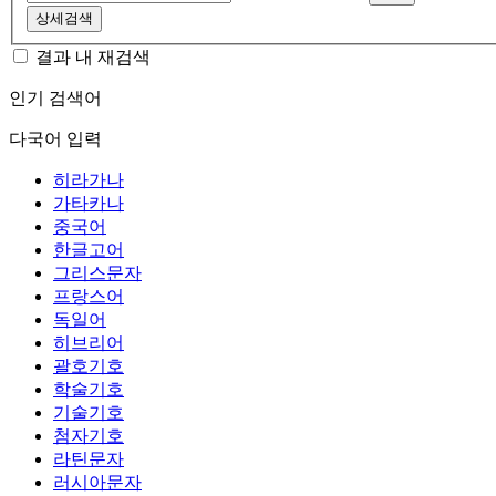
상세검색
결과 내 재검색
인기 검색어
다국어 입력
히라가나
가타카나
중국어
한글고어
그리스문자
프랑스어
독일어
히브리어
괄호기호
학술기호
기술기호
첨자기호
라틴문자
러시아문자