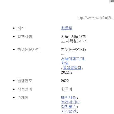
https://www.riss.kr/link?
저자
최문주
발행사항
서울 : 서울대학
교 대학원, 2022
학위논문사항
학위논문(석사)
--
서울대학교 대
학원
,
응용공학과
,
2022. 2
발행연도
2022
작성언어
한국어
주제어
배전계통
;
정전데이터
;
정전횟수
;
기상요인
;