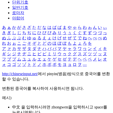
단위기호
일반기호
로마자
아랍어
あ
ぁ
か
が
さ
ざ
た
だ
な
は
ば
ぱ
ま
や
ゃ
ら
わ
ゎ
ん
い
ぃ
き
ぎ
し
じ
ち
ぢ
に
ひ
び
ぴ
み
り
う
ぅ
く
ぐ
す
ず
つ
づ
っ
ぬ
ふ
ぶ
ぷ
む
ゆ
ゅ
る
え
ぇ
け
げ
せ
ぜ
て
で
ね
へ
べ
ぺ
め
れ
お
ぉ
こ
ご
そ
ぞ
と
ど
の
ほ
ぼ
ぽ
も
よ
ょ
ろ
を
ア
ァ
カ
サ
ザ
タ
ダ
ナ
ハ
バ
パ
マ
ヤ
ャ
ラ
ワ
ヮ
ン
イ
ィ
キ
ギ
シ
ジ
チ
ヂ
ニ
ヒ
ビ
ピ
ミ
リ
ウ
ゥ
ク
グ
ス
ズ
ツ
ヅ
ッ
ヌ
フ
ブ
プ
ム
ユ
ュ
ル
エ
ェ
ケ
ゲ
セ
ゼ
テ
デ
ヘ
ベ
ペ
メ
レ
オ
ォ
コ
ゴ
ソ
ゾ
ト
ド
ノ
ホ
ボ
ポ
モ
ヨ
ョ
ロ
ヲ
―
http://chineseinput.net/
에서 pinyin(병음)방식으로 중국어를 변환
할 수 있습니다.
변환된 중국어를 복사하여 사용하시면 됩니다.
예시)
中文 을 입력하시려면
zhongwen
을 입력하시고 space를
누르시면됩니다.