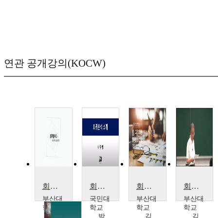
연관 공개강의(KOCW)
회귀분석(II)
회귀분석
회귀분석(I)
회귀분석 ll
부산대
국민대
부산대
부산대
학교
학교
학교
학교
김
박
김
김