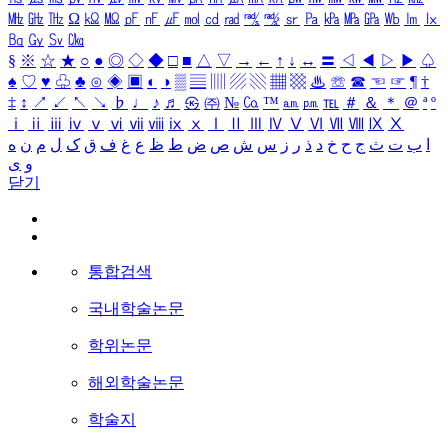
㎒
㎓
㎔
Ω
㏀
㏁
㎊
㎋
㎌
㏖
㏅
㎭
㎮
㎯
㏛
㎩
㎪
㎫
㎬
㏝
㏐
㏓
㏃
㏉
㏜
㏆
§
※
☆
★
○
●
◎
◇
◆
□
■
△
▽
→
←
↑
↓
↔
〓
◁
◀
▷
▶
♤
♠
♡
♥
♧
♣
⊙
◈
▣
◐
◑
▒
▤
▥
▨
▧
▦
▩
♨
☏
☎
☜
☞
¶
†
‡
↕
↗
↙
↖
↘
♭
♩
♪
♬
㉿
㈜
№
㏇
™
㏂
㏘
℡
＃
＆
＊
＠
ª
º
ⅰ
ⅱ
ⅲ
ⅳ
ⅴ
ⅵ
ⅶ
ⅷ
ⅸ
ⅹ
Ⅰ
Ⅱ
Ⅲ
Ⅳ
Ⅴ
Ⅵ
Ⅶ
Ⅷ
Ⅸ
Ⅹ
ا
ب
ت
ث
ج
ح
خ
د
ذ
ر
ز
س
ش
ص
ض
ط
ظ
ع
غ
ف
ق
ک
ل
م
ن
ه
و
ی
닫기
통합검색
국내학술논문
학위논문
해외학술논문
학술지