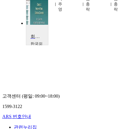
충
주
충
충
락
영
락
락
회귀분석
한국외
국어대
학교
박
흥
선
고객센터 (평일: 09:00~18:00)
1599-3122
ARS 번호안내
관련누리집