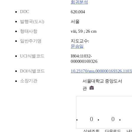
회귀분석
DDC
620.004
발행국(도시)
서울
형태사항
viii, 59 ; 26 cm
일반주기명
지도교수:
문승일
UCI식별코드
I804:11032-
000000169326
DOI식별코드
10.23170/snu.000000169326.1103
소장기관
서울대학교 중앙도서
관
0
0
상세조회
다운로드
내