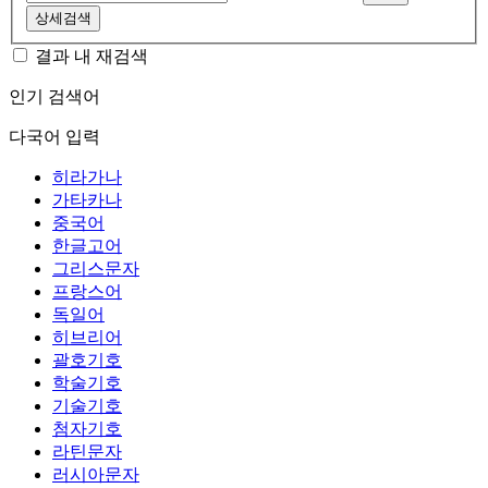
상세검색
결과 내 재검색
인기 검색어
다국어 입력
히라가나
가타카나
중국어
한글고어
그리스문자
프랑스어
독일어
히브리어
괄호기호
학술기호
기술기호
첨자기호
라틴문자
러시아문자