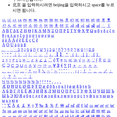
北京 을 입력하시려면
beijing
을 입력하시고 space를 누르
시면 됩니다.
ㅥ
ㅦ
ㅧ
ㅨ
ㅩ
ㅪ
ㅫ
ㅬ
ㅭ
ㅮ
ㅯ
ㅰ
ㅱ
ㅲ
ㅳ
ㅴ
ㅵ
ㅶ
ㅷ
ㅸ
ㅹ
ㅺ
ㅻ
ㅼ
ㅽ
ㅾ
ㅿ
ㆀ
ㆁ
ㆂ
ㆃ
ㆄ
ㆅ
ㆆ
ㆇ
ㆈ
ㆉ
ㆊ
ㆋ
ㆌ
ㆍ
ㆎ
Α
Β
Γ
Δ
Ε
Ζ
Η
Θ
Ι
Κ
Λ
Μ
Ν
Ξ
Ο
Π
Ρ
Σ
Τ
Υ
Φ
Χ
Ψ
Ω
α
β
γ
δ
ε
ζ
η
θ
ι
κ
λ
μ
ν
ξ
ο
π
ρ
σ
τ
υ
φ
χ
ψ
ω
á
à
Á
À
é
è
É
È
ç
Ç
ê
Ä
Ö
Ü
ä
ö
ü
ß
ְ
ֳ
ֲ
ֱ
ָ
ַ
ֵ
ֶ
ִ
ֹ
ּ
ֻ
ׂ
ׁ
ּ
ב
ה
נ
מ
צ
ת
ץ
ש
ד
ג
כ
ע
י
ח
ל
ך
ף
ק
ר
א
ט
ו
ן
ם
פ
‘
’
“
”
〔
〕
〈
〉
「
」
『
』
【
】
＂
（
）
［
］
｛
｝
±
×
÷
≠
≤
≥
∞
∴
♂
♀
∠
⊥
⌒
∂
∇
≡
≒
≪
≫
√
∽
∝
∵
∫
∬
∈
∋
⊆
⊇
⊂
⊃
∪
∩
∧
∨
￢
⇒
⇔
∀
∃
∮
∑
∏
＋
－
＜
＝
＞
、
。
·
‥
…
¨
〃
―
∥
＼
∼
´
～
ˇ
˘
˝
˚
˙
¸
˛
¡
¿
ː
！
＇
，
．
／
：
；
？
＾
＿
｀
｜
½
⅓
⅔
¼
¾
⅛
⅜
⅝
⅞
¹
²
³
⁴
ⁿ
₁
₂
₃
₄
Æ
Ð
Ħ
Ĳ
Ł
Ø
Œ
Þ
Ŧ
Ŋ
æ
đ
ð
ħ
ı
ĳ
ĸ
ŀ
ł
ø
œ
ß
þ
ŧ
ŋ
ŉ
А
Б
В
Г
Д
Е
Ё
Ж
З
И
Й
К
Л
М
Н
О
П
Р
С
Т
У
Ф
Х
Ц
Ч
Ш
Щ
Ъ
Ы
Ь
Э
Ю
Я
а
б
в
г
д
е
ё
ж
з
и
й
к
л
м
н
о
п
р
с
т
у
ф
х
ц
ч
ш
щ
ъ
ы
ь
э
ю
я
′
″
℃
Å
￠
￡
￥
¤
℉
‰
＄
％
Ｆ
￦
㎕
㎖
㎗
ℓ
㎘
㏄
㎣
㎤
㎥
㎦
㎙
㎚
㎛
㎜
㎝
㎞
㎟
㎠
㎡
㎢
㏊
㎍
㎎
㎏
㏏
㎈
㎉
㏈
㎧
㎨
㎰
㎱
㎲
㎳
㎴
㎵
㎶
㎷
㎸
㎹
㎀
㎁
㎂
㎃
㎄
㎺
㎻
㎽
㎾
㎿
㎐
㎑