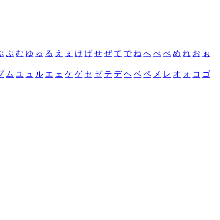
ぶ
ぷ
む
ゆ
ゅ
る
え
ぇ
け
げ
せ
ぜ
て
で
ね
へ
べ
ぺ
め
れ
お
ぉ
プ
ム
ユ
ュ
ル
エ
ェ
ケ
ゲ
セ
ゼ
テ
デ
ヘ
ベ
ペ
メ
レ
オ
ォ
コ
ゴ