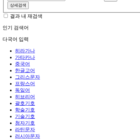
상세검색
결과 내 재검색
인기 검색어
다국어 입력
히라가나
가타카나
중국어
한글고어
그리스문자
프랑스어
독일어
히브리어
괄호기호
학술기호
기술기호
첨자기호
라틴문자
러시아문자