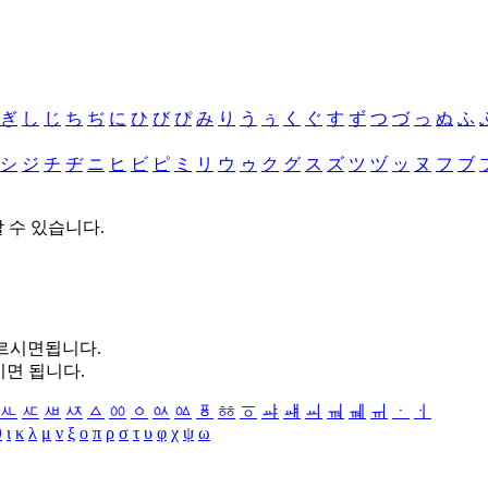
ぎ
し
じ
ち
ぢ
に
ひ
び
ぴ
み
り
う
ぅ
く
ぐ
す
ず
つ
づ
っ
ぬ
ふ
シ
ジ
チ
ヂ
ニ
ヒ
ビ
ピ
ミ
リ
ウ
ゥ
ク
グ
ス
ズ
ツ
ヅ
ッ
ヌ
フ
ブ
할 수 있습니다.
누르시면됩니다.
시면 됩니다.
ㅻ
ㅼ
ㅽ
ㅾ
ㅿ
ㆀ
ㆁ
ㆂ
ㆃ
ㆄ
ㆅ
ㆆ
ㆇ
ㆈ
ㆉ
ㆊ
ㆋ
ㆌ
ㆍ
ㆎ
θ
ι
κ
λ
μ
ν
ξ
ο
π
ρ
σ
τ
υ
φ
χ
ψ
ω