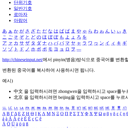
단위기호
일반기호
로마자
아랍어
あ
ぁ
か
が
さ
ざ
た
だ
な
は
ば
ぱ
ま
や
ゃ
ら
わ
ゎ
ん
い
ぃ
き
こ
ご
そ
ぞ
と
ど
の
ほ
ぼ
ぽ
も
よ
ょ
ろ
を
ア
ァ
カ
サ
ザ
タ
ダ
ナ
ハ
バ
パ
マ
ヤ
ャ
ラ
ワ
ヮ
ン
イ
ィ
キ
ギ
ソ
ゾ
ト
ド
ノ
ホ
ボ
ポ
モ
ヨ
ョ
ロ
ヲ
―
http://chineseinput.net/
에서 pinyin(병음)방식으로 중국어를 변환
변환된 중국어를 복사하여 사용하시면 됩니다.
예시)
中文 을 입력하시려면
zhongwen
을 입력하시고 space를
北京 을 입력하시려면
beijing
을 입력하시고 space를 누르
ㅥ
ㅦ
ㅧ
ㅨ
ㅩ
ㅪ
ㅫ
ㅬ
ㅭ
ㅮ
ㅯ
ㅰ
ㅱ
ㅲ
ㅳ
ㅴ
ㅵ
ㅶ
ㅷ
ㅸ
ㅹ
ㅺ
Α
Β
Γ
Δ
Ε
Ζ
Η
Θ
Ι
Κ
Λ
Μ
Ν
Ξ
Ο
Π
Ρ
Σ
Τ
Υ
Φ
Χ
Ψ
Ω
α
β
γ
δ
ε
ζ
η
á
à
Á
À
é
è
É
È
ç
Ç
ê
Ä
Ö
Ü
ä
ö
ü
ß