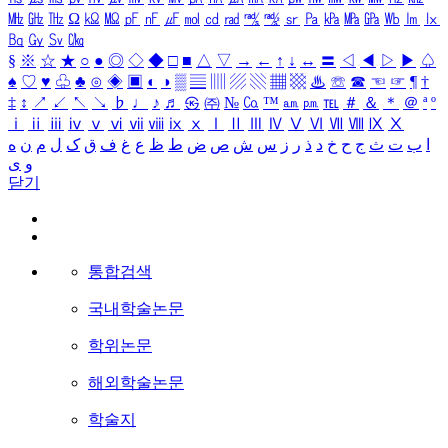
㎒
㎓
㎔
Ω
㏀
㏁
㎊
㎋
㎌
㏖
㏅
㎭
㎮
㎯
㏛
㎩
㎪
㎫
㎬
㏝
㏐
㏓
㏃
㏉
㏜
㏆
§
※
☆
★
○
●
◎
◇
◆
□
■
△
▽
→
←
↑
↓
↔
〓
◁
◀
▷
▶
♤
♠
♡
♥
♧
♣
⊙
◈
▣
◐
◑
▒
▤
▥
▨
▧
▦
▩
♨
☏
☎
☜
☞
¶
†
‡
↕
↗
↙
↖
↘
♭
♩
♪
♬
㉿
㈜
№
㏇
™
㏂
㏘
℡
＃
＆
＊
＠
ª
º
ⅰ
ⅱ
ⅲ
ⅳ
ⅴ
ⅵ
ⅶ
ⅷ
ⅸ
ⅹ
Ⅰ
Ⅱ
Ⅲ
Ⅳ
Ⅴ
Ⅵ
Ⅶ
Ⅷ
Ⅸ
Ⅹ
ا
ب
ت
ث
ج
ح
خ
د
ذ
ر
ز
س
ش
ص
ض
ط
ظ
ع
غ
ف
ق
ک
ل
م
ن
ه
و
ی
닫기
통합검색
국내학술논문
학위논문
해외학술논문
학술지