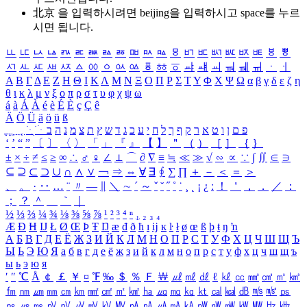
北京 을 입력하시려면
beijing
을 입력하시고 space를 누르
시면 됩니다.
ㅥ
ㅦ
ㅧ
ㅨ
ㅩ
ㅪ
ㅫ
ㅬ
ㅭ
ㅮ
ㅯ
ㅰ
ㅱ
ㅲ
ㅳ
ㅴ
ㅵ
ㅶ
ㅷ
ㅸ
ㅹ
ㅺ
ㅻ
ㅼ
ㅽ
ㅾ
ㅿ
ㆀ
ㆁ
ㆂ
ㆃ
ㆄ
ㆅ
ㆆ
ㆇ
ㆈ
ㆉ
ㆊ
ㆋ
ㆌ
ㆍ
ㆎ
Α
Β
Γ
Δ
Ε
Ζ
Η
Θ
Ι
Κ
Λ
Μ
Ν
Ξ
Ο
Π
Ρ
Σ
Τ
Υ
Φ
Χ
Ψ
Ω
α
β
γ
δ
ε
ζ
η
θ
ι
κ
λ
μ
ν
ξ
ο
π
ρ
σ
τ
υ
φ
χ
ψ
ω
á
à
Á
À
é
è
É
È
ç
Ç
ê
Ä
Ö
Ü
ä
ö
ü
ß
ְ
ֳ
ֲ
ֱ
ָ
ַ
ֵ
ֶ
ִ
ֹ
ּ
ֻ
ׂ
ׁ
ּ
ב
ה
נ
מ
צ
ת
ץ
ש
ד
ג
כ
ע
י
ח
ל
ך
ף
ק
ר
א
ט
ו
ן
ם
פ
‘
’
“
”
〔
〕
〈
〉
「
」
『
』
【
】
＂
（
）
［
］
｛
｝
±
×
÷
≠
≤
≥
∞
∴
♂
♀
∠
⊥
⌒
∂
∇
≡
≒
≪
≫
√
∽
∝
∵
∫
∬
∈
∋
⊆
⊇
⊂
⊃
∪
∩
∧
∨
￢
⇒
⇔
∀
∃
∮
∑
∏
＋
－
＜
＝
＞
、
。
·
‥
…
¨
〃
―
∥
＼
∼
´
～
ˇ
˘
˝
˚
˙
¸
˛
¡
¿
ː
！
＇
，
．
／
：
；
？
＾
＿
｀
｜
½
⅓
⅔
¼
¾
⅛
⅜
⅝
⅞
¹
²
³
⁴
ⁿ
₁
₂
₃
₄
Æ
Ð
Ħ
Ĳ
Ł
Ø
Œ
Þ
Ŧ
Ŋ
æ
đ
ð
ħ
ı
ĳ
ĸ
ŀ
ł
ø
œ
ß
þ
ŧ
ŋ
ŉ
А
Б
В
Г
Д
Е
Ё
Ж
З
И
Й
К
Л
М
Н
О
П
Р
С
Т
У
Ф
Х
Ц
Ч
Ш
Щ
Ъ
Ы
Ь
Э
Ю
Я
а
б
в
г
д
е
ё
ж
з
и
й
к
л
м
н
о
п
р
с
т
у
ф
х
ц
ч
ш
щ
ъ
ы
ь
э
ю
я
′
″
℃
Å
￠
￡
￥
¤
℉
‰
＄
％
Ｆ
￦
㎕
㎖
㎗
ℓ
㎘
㏄
㎣
㎤
㎥
㎦
㎙
㎚
㎛
㎜
㎝
㎞
㎟
㎠
㎡
㎢
㏊
㎍
㎎
㎏
㏏
㎈
㎉
㏈
㎧
㎨
㎰
㎱
㎲
㎳
㎴
㎵
㎶
㎷
㎸
㎹
㎀
㎁
㎂
㎃
㎄
㎺
㎻
㎽
㎾
㎿
㎐
㎑