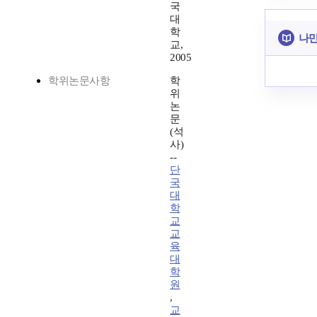
국
대
학
나만
교,
2005
학위논문사항
학
위
논
문
(석
사)
--
단
국
대
학
교
교
육
대
학
원
,
교