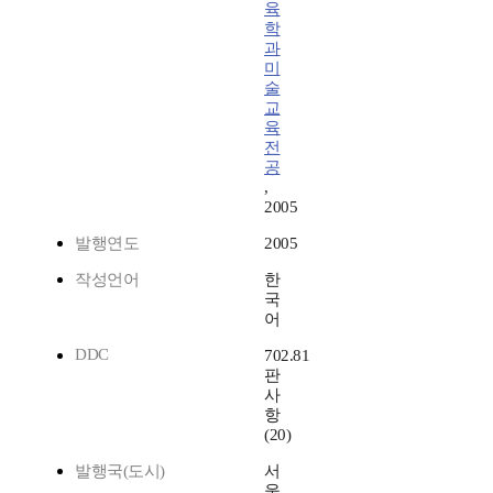
육
학
과
미
술
교
육
전
공
,
2005
발행연도
2005
작성언어
한
국
어
DDC
702.81
판
사
항
(20)
발행국(도시)
서
울