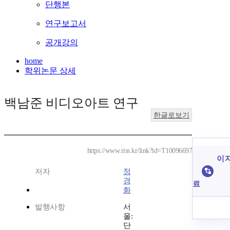
단행본
연구보고서
공개강의
home
학위논문 상세
백남준 비디오아트 연구
한글로보기
https://www.riss.kr/link?id=T10096697
이 
저자
정
경
료
화
발행사항
서
울:
단