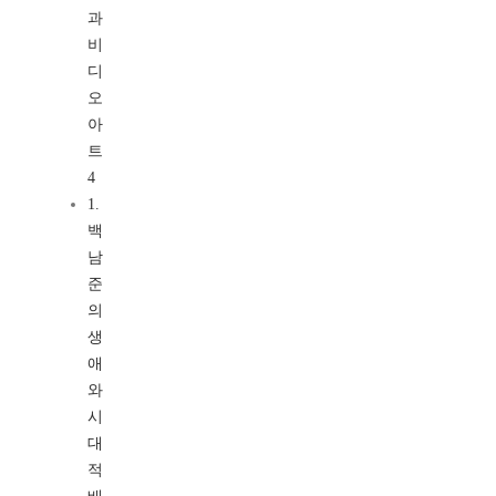
과
비
디
오
아
트
4
1.
백
남
준
의
생
애
와
시
대
적