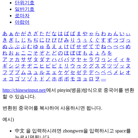
단위기호
일반기호
로마자
아랍어
あ
ぁ
か
が
さ
ざ
た
だ
な
は
ば
ぱ
ま
や
ゃ
ら
わ
ゎ
ん
い
ぃ
き
ぎ
し
じ
ち
ぢ
に
ひ
び
ぴ
み
り
う
ぅ
く
ぐ
す
ず
つ
づ
っ
ぬ
ふ
ぶ
ぷ
む
ゆ
ゅ
る
え
ぇ
け
げ
せ
ぜ
て
で
ね
へ
べ
ぺ
め
れ
お
ぉ
こ
ご
そ
ぞ
と
ど
の
ほ
ぼ
ぽ
も
よ
ょ
ろ
を
ア
ァ
カ
サ
ザ
タ
ダ
ナ
ハ
バ
パ
マ
ヤ
ャ
ラ
ワ
ヮ
ン
イ
ィ
キ
ギ
シ
ジ
チ
ヂ
ニ
ヒ
ビ
ピ
ミ
リ
ウ
ゥ
ク
グ
ス
ズ
ツ
ヅ
ッ
ヌ
フ
ブ
プ
ム
ユ
ュ
ル
エ
ェ
ケ
ゲ
セ
ゼ
テ
デ
ヘ
ベ
ペ
メ
レ
オ
ォ
コ
ゴ
ソ
ゾ
ト
ド
ノ
ホ
ボ
ポ
モ
ヨ
ョ
ロ
ヲ
―
http://chineseinput.net/
에서 pinyin(병음)방식으로 중국어를 변환
할 수 있습니다.
변환된 중국어를 복사하여 사용하시면 됩니다.
예시)
中文 을 입력하시려면
zhongwen
을 입력하시고 space를
누르시면됩니다.