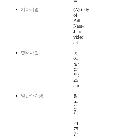
기타서명
(A)study
of
Pail
Nam-
Jun's
video
art
형태사항
iv,
81
장:
삽
도;
26
cm.
일반주기명
참
고
문
헌
:
74-
75
장