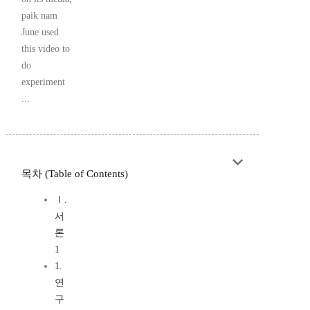
paik nam
June used
this video to
do
experiment
...
목차 (Table of Contents)
Ⅰ.
서
론
1
1.
연
구