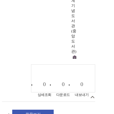
계
기
념
도
서
관
(중
앙
도
서
관)
0
0
0
상세조회
다운로드
내보내기