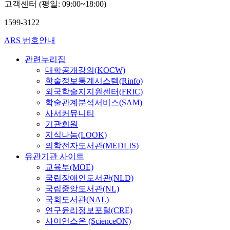
고객센터 (평일: 09:00~18:00)
1599-3122
ARS 번호안내
관련누리집
대학공개강의(KOCW)
학술정보통계시스템(Rinfo)
외국학술지지원센터(FRIC)
학술관계분석서비스(SAM)
사서커뮤니티
기관회원
지식나눔(LOOK)
의학전자도서관(MEDLIS)
유관기관 사이트
교육부(MOE)
국립장애인도서관(NLD)
국립중앙도서관(NL)
국회도서관(NAL)
연구윤리정보포털(CRE)
사이언스온 (ScienceON)