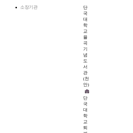
소장기관
단
국
대
학
교
율
곡
기
념
도
서
관
(천
안)
단
국
대
학
교
퇴