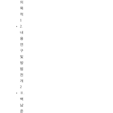
의
목
적
1
2.
내
용
연
구
및
방
법
전
개
2
Ⅱ.
백
남
준