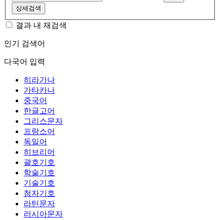
상세검색
결과 내 재검색
인기 검색어
다국어 입력
히라가나
가타카나
중국어
한글고어
그리스문자
프랑스어
독일어
히브리어
괄호기호
학술기호
기술기호
첨자기호
라틴문자
러시아문자