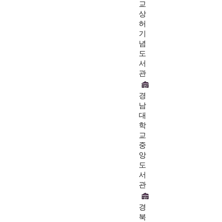
교
상
허
기
념
도
서
관
경
남
대
학
교
중
앙
도
서
관
경
북