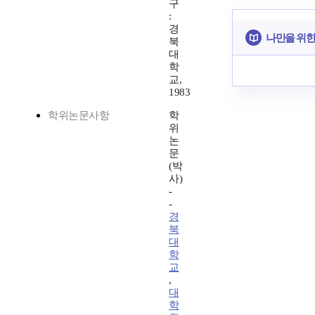
구
:
경
나만을 위한
북
대
학
교,
1983
학위논문사항
학
위
논
문
(박
사)
-
-
경
북
대
학
교
,
대
학