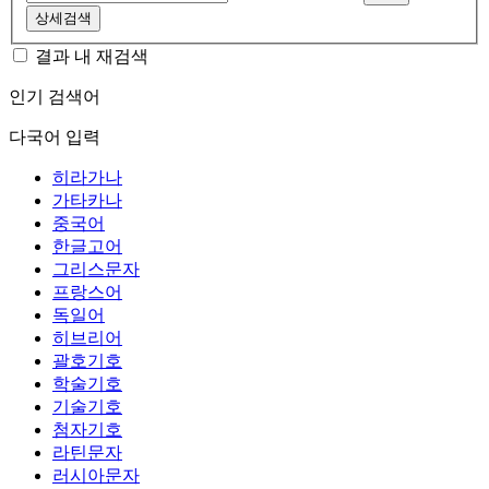
상세검색
결과 내 재검색
인기 검색어
다국어 입력
히라가나
가타카나
중국어
한글고어
그리스문자
프랑스어
독일어
히브리어
괄호기호
학술기호
기술기호
첨자기호
라틴문자
러시아문자