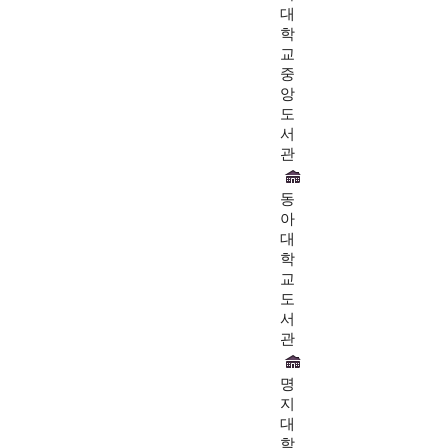
대
학
교
중
앙
도
서
관
동
아
대
학
교
도
서
관
명
지
대
학