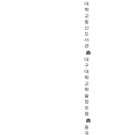
대
학
교
동
산
도
서
관
대
구
대
학
교
학
술
정
보
원
동
국