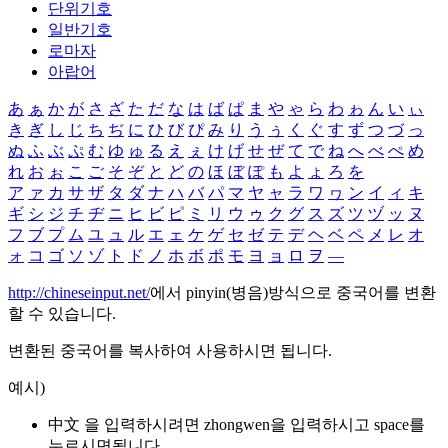
단위기호
일반기호
로마자
아랍어
あ
ぁ
か
が
さ
ざ
た
だ
な
は
ば
ぱ
ま
や
ゃ
ら
わ
ゎ
ん
い
ぃ
き
ぎ
し
じ
ち
ぢ
に
ひ
び
ぴ
み
り
う
ぅ
く
ぐ
す
ず
つ
づ
っ
ぬ
ふ
ぶ
ぷ
む
ゆ
ゅ
る
え
ぇ
け
げ
せ
ぜ
て
で
ね
へ
べ
ぺ
め
れ
お
ぉ
こ
ご
そ
ぞ
と
ど
の
ほ
ぼ
ぽ
も
よ
ょ
ろ
を
ア
ァ
カ
サ
ザ
タ
ダ
ナ
ハ
バ
パ
マ
ヤ
ャ
ラ
ワ
ヮ
ン
イ
ィ
キ
ギ
シ
ジ
チ
ヂ
ニ
ヒ
ビ
ピ
ミ
リ
ウ
ゥ
ク
グ
ス
ズ
ツ
ヅ
ッ
ヌ
フ
ブ
プ
ム
ユ
ュ
ル
エ
ェ
ケ
ゲ
セ
ゼ
テ
デ
ヘ
ベ
ペ
メ
レ
オ
ォ
コ
ゴ
ソ
ゾ
ト
ド
ノ
ホ
ボ
ポ
モ
ヨ
ョ
ロ
ヲ
―
http://chineseinput.net/
에서 pinyin(병음)방식으로 중국어를 변환
할 수 있습니다.
변환된 중국어를 복사하여 사용하시면 됩니다.
예시)
中文 을 입력하시려면
zhongwen
을 입력하시고 space를
누르시면됩니다.