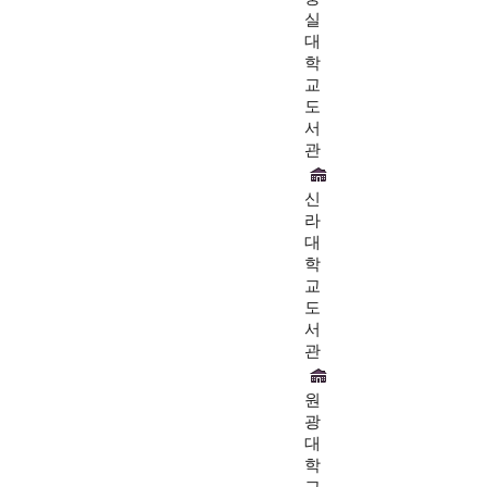
실
대
학
교
도
서
관
신
라
대
학
교
도
서
관
원
광
대
학