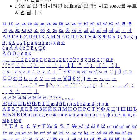
北京 을 입력하시려면
beijing
을 입력하시고 space를 누르
시면 됩니다.
ㅥ
ㅦ
ㅧ
ㅨ
ㅩ
ㅪ
ㅫ
ㅬ
ㅭ
ㅮ
ㅯ
ㅰ
ㅱ
ㅲ
ㅳ
ㅴ
ㅵ
ㅶ
ㅷ
ㅸ
ㅹ
ㅺ
ㅻ
ㅼ
ㅽ
ㅾ
ㅿ
ㆀ
ㆁ
ㆂ
ㆃ
ㆄ
ㆅ
ㆆ
ㆇ
ㆈ
ㆉ
ㆊ
ㆋ
ㆌ
ㆍ
ㆎ
Α
Β
Γ
Δ
Ε
Ζ
Η
Θ
Ι
Κ
Λ
Μ
Ν
Ξ
Ο
Π
Ρ
Σ
Τ
Υ
Φ
Χ
Ψ
Ω
α
β
γ
δ
ε
ζ
η
θ
ι
κ
λ
μ
ν
ξ
ο
π
ρ
σ
τ
υ
φ
χ
ψ
ω
á
à
Á
À
é
è
É
È
ç
Ç
ê
Ä
Ö
Ü
ä
ö
ü
ß
ְ
ֳ
ֲ
ֱ
ָ
ַ
ֵ
ֶ
ִ
ֹ
ּ
ֻ
ׂ
ׁ
ּ
ב
ה
נ
מ
צ
ת
ץ
ש
ד
ג
כ
ע
י
ח
ל
ך
ף
ק
ר
א
ט
ו
ן
ם
פ
‘
’
“
”
〔
〕
〈
〉
「
」
『
』
【
】
＂
（
）
［
］
｛
｝
±
×
÷
≠
≤
≥
∞
∴
♂
♀
∠
⊥
⌒
∂
∇
≡
≒
≪
≫
√
∽
∝
∵
∫
∬
∈
∋
⊆
⊇
⊂
⊃
∪
∩
∧
∨
￢
⇒
⇔
∀
∃
∮
∑
∏
＋
－
＜
＝
＞
、
。
·
‥
…
¨
〃
―
∥
＼
∼
´
～
ˇ
˘
˝
˚
˙
¸
˛
¡
¿
ː
！
＇
，
．
／
：
；
？
＾
＿
｀
｜
½
⅓
⅔
¼
¾
⅛
⅜
⅝
⅞
¹
²
³
⁴
ⁿ
₁
₂
₃
₄
Æ
Ð
Ħ
Ĳ
Ł
Ø
Œ
Þ
Ŧ
Ŋ
æ
đ
ð
ħ
ı
ĳ
ĸ
ŀ
ł
ø
œ
ß
þ
ŧ
ŋ
ŉ
А
Б
В
Г
Д
Е
Ё
Ж
З
И
Й
К
Л
М
Н
О
П
Р
С
Т
У
Ф
Х
Ц
Ч
Ш
Щ
Ъ
Ы
Ь
Э
Ю
Я
а
б
в
г
д
е
ё
ж
з
и
й
к
л
м
н
о
п
р
с
т
у
ф
х
ц
ч
ш
щ
ъ
ы
ь
э
ю
я
′
″
℃
Å
￠
￡
￥
¤
℉
‰
＄
％
Ｆ
￦
㎕
㎖
㎗
ℓ
㎘
㏄
㎣
㎤
㎥
㎦
㎙
㎚
㎛
㎜
㎝
㎞
㎟
㎠
㎡
㎢
㏊
㎍
㎎
㎏
㏏
㎈
㎉
㏈
㎧
㎨
㎰
㎱
㎲
㎳
㎴
㎵
㎶
㎷
㎸
㎹
㎀
㎁
㎂
㎃
㎄
㎺
㎻
㎽
㎾
㎿
㎐
㎑