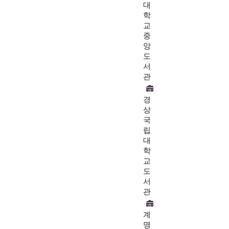
대
학
교
중
앙
도
서
관
경
상
국
립
대
학
교
도
서
관
계
명