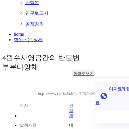
단행본
연구보고서
공개강의
home
학위논문 상세
4원수사영공간의 반불변
부분다양체
한글로보기
이 자료와 함
https://www.riss.kr/link?id=T1673889
료
저자
권
정
환
발행사항
대