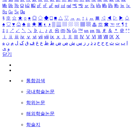
㎒
㎓
㎔
Ω
㏀
㏁
㎊
㎋
㎌
㏖
㏅
㎭
㎮
㎯
㏛
㎩
㎪
㎫
㎬
㏝
㏐
㏓
㏃
㏉
㏜
㏆
§
※
☆
★
○
●
◎
◇
◆
□
■
△
▽
→
←
↑
↓
↔
〓
◁
◀
▷
▶
♤
♠
♡
♥
♧
♣
⊙
◈
▣
◐
◑
▒
▤
▥
▨
▧
▦
▩
♨
☏
☎
☜
☞
¶
†
‡
↕
↗
↙
↖
↘
♭
♩
♪
♬
㉿
㈜
№
㏇
™
㏂
㏘
℡
＃
＆
＊
＠
ª
º
ⅰ
ⅱ
ⅲ
ⅳ
ⅴ
ⅵ
ⅶ
ⅷ
ⅸ
ⅹ
Ⅰ
Ⅱ
Ⅲ
Ⅳ
Ⅴ
Ⅵ
Ⅶ
Ⅷ
Ⅸ
Ⅹ
ا
ب
ت
ث
ج
ح
خ
د
ذ
ر
ز
س
ش
ص
ض
ط
ظ
ع
غ
ف
ق
ک
ل
م
ن
ه
و
ی
닫기
통합검색
국내학술논문
학위논문
해외학술논문
학술지