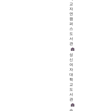
교
자
연
캠
퍼
스
도
서
관
성
신
여
자
대
학
교
도
서
관
숭