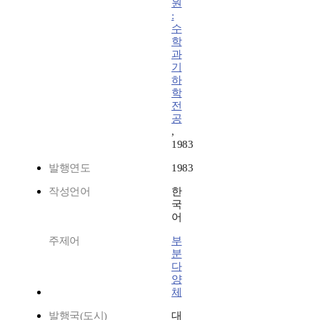
원
:
수
학
과
기
하
학
전
공
,
1983
발행연도
1983
작성언어
한
국
어
주제어
부
분
다
양
체
발행국(도시)
대