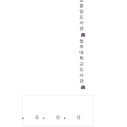
교
중
앙
도
서
관
청
주
대
학
교
도
서
관
0
0
0