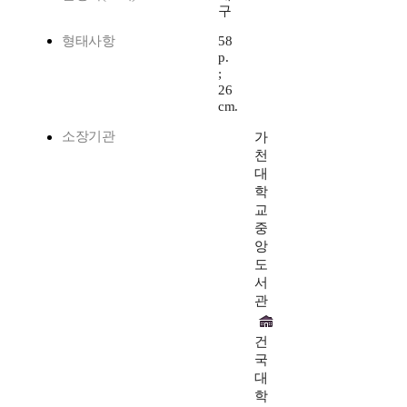
구
형태사항
58
p.
;
26
cm.
소장기관
가
천
대
학
교
중
앙
도
서
관
건
국
대
학