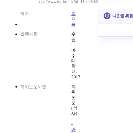
https://www.riss.kr/link?id=T13074069
저자
김
나만을 위한
지
숙
발행사항
수
원
:
아
주
대
학
교,
2013
학위논문사항
학
위
논
문
(석
사)
-
-
아