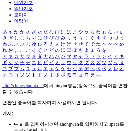
단위기호
일반기호
로마자
아랍어
あ
ぁ
か
が
さ
ざ
た
だ
な
は
ば
ぱ
ま
や
ゃ
ら
わ
ゎ
ん
い
ぃ
き
ぎ
し
じ
ち
ぢ
に
ひ
び
ぴ
み
り
う
ぅ
く
ぐ
す
ず
つ
づ
っ
ぬ
ふ
ぶ
ぷ
む
ゆ
ゅ
る
え
ぇ
け
げ
せ
ぜ
て
で
ね
へ
べ
ぺ
め
れ
お
ぉ
こ
ご
そ
ぞ
と
ど
の
ほ
ぼ
ぽ
も
よ
ょ
ろ
を
ア
ァ
カ
サ
ザ
タ
ダ
ナ
ハ
バ
パ
マ
ヤ
ャ
ラ
ワ
ヮ
ン
イ
ィ
キ
ギ
シ
ジ
チ
ヂ
ニ
ヒ
ビ
ピ
ミ
リ
ウ
ゥ
ク
グ
ス
ズ
ツ
ヅ
ッ
ヌ
フ
ブ
プ
ム
ユ
ュ
ル
エ
ェ
ケ
ゲ
セ
ゼ
テ
デ
ヘ
ベ
ペ
メ
レ
オ
ォ
コ
ゴ
ソ
ゾ
ト
ド
ノ
ホ
ボ
ポ
モ
ヨ
ョ
ロ
ヲ
―
http://chineseinput.net/
에서 pinyin(병음)방식으로 중국어를 변환
할 수 있습니다.
변환된 중국어를 복사하여 사용하시면 됩니다.
예시)
中文 을 입력하시려면
zhongwen
을 입력하시고 space를
누르시면됩니다.