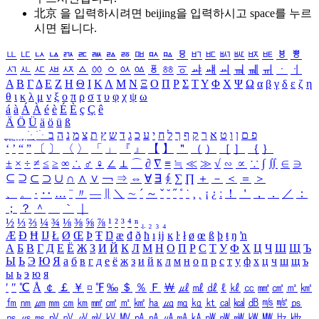
北京 을 입력하시려면
beijing
을 입력하시고 space를 누르
시면 됩니다.
ㅥ
ㅦ
ㅧ
ㅨ
ㅩ
ㅪ
ㅫ
ㅬ
ㅭ
ㅮ
ㅯ
ㅰ
ㅱ
ㅲ
ㅳ
ㅴ
ㅵ
ㅶ
ㅷ
ㅸ
ㅹ
ㅺ
ㅻ
ㅼ
ㅽ
ㅾ
ㅿ
ㆀ
ㆁ
ㆂ
ㆃ
ㆄ
ㆅ
ㆆ
ㆇ
ㆈ
ㆉ
ㆊ
ㆋ
ㆌ
ㆍ
ㆎ
Α
Β
Γ
Δ
Ε
Ζ
Η
Θ
Ι
Κ
Λ
Μ
Ν
Ξ
Ο
Π
Ρ
Σ
Τ
Υ
Φ
Χ
Ψ
Ω
α
β
γ
δ
ε
ζ
η
θ
ι
κ
λ
μ
ν
ξ
ο
π
ρ
σ
τ
υ
φ
χ
ψ
ω
á
à
Á
À
é
è
É
È
ç
Ç
ê
Ä
Ö
Ü
ä
ö
ü
ß
ְ
ֳ
ֲ
ֱ
ָ
ַ
ֵ
ֶ
ִ
ֹ
ּ
ֻ
ׂ
ׁ
ּ
ב
ה
נ
מ
צ
ת
ץ
ש
ד
ג
כ
ע
י
ח
ל
ך
ף
ק
ר
א
ט
ו
ן
ם
פ
‘
’
“
”
〔
〕
〈
〉
「
」
『
』
【
】
＂
（
）
［
］
｛
｝
±
×
÷
≠
≤
≥
∞
∴
♂
♀
∠
⊥
⌒
∂
∇
≡
≒
≪
≫
√
∽
∝
∵
∫
∬
∈
∋
⊆
⊇
⊂
⊃
∪
∩
∧
∨
￢
⇒
⇔
∀
∃
∮
∑
∏
＋
－
＜
＝
＞
、
。
·
‥
…
¨
〃
―
∥
＼
∼
´
～
ˇ
˘
˝
˚
˙
¸
˛
¡
¿
ː
！
＇
，
．
／
：
；
？
＾
＿
｀
｜
½
⅓
⅔
¼
¾
⅛
⅜
⅝
⅞
¹
²
³
⁴
ⁿ
₁
₂
₃
₄
Æ
Ð
Ħ
Ĳ
Ł
Ø
Œ
Þ
Ŧ
Ŋ
æ
đ
ð
ħ
ı
ĳ
ĸ
ŀ
ł
ø
œ
ß
þ
ŧ
ŋ
ŉ
А
Б
В
Г
Д
Е
Ё
Ж
З
И
Й
К
Л
М
Н
О
П
Р
С
Т
У
Ф
Х
Ц
Ч
Ш
Щ
Ъ
Ы
Ь
Э
Ю
Я
а
б
в
г
д
е
ё
ж
з
и
й
к
л
м
н
о
п
р
с
т
у
ф
х
ц
ч
ш
щ
ъ
ы
ь
э
ю
я
′
″
℃
Å
￠
￡
￥
¤
℉
‰
＄
％
Ｆ
￦
㎕
㎖
㎗
ℓ
㎘
㏄
㎣
㎤
㎥
㎦
㎙
㎚
㎛
㎜
㎝
㎞
㎟
㎠
㎡
㎢
㏊
㎍
㎎
㎏
㏏
㎈
㎉
㏈
㎧
㎨
㎰
㎱
㎲
㎳
㎴
㎵
㎶
㎷
㎸
㎹
㎀
㎁
㎂
㎃
㎄
㎺
㎻
㎽
㎾
㎿
㎐
㎑