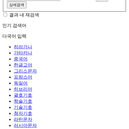
상세검색
결과 내 재검색
인기 검색어
다국어 입력
히라가나
가타카나
중국어
한글고어
그리스문자
프랑스어
독일어
히브리어
괄호기호
학술기호
기술기호
첨자기호
라틴문자
러시아문자