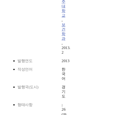
주
대
학
교
,
보
건
학
과
,
2013.
2
발행연도
2013
작성언어
한
국
어
발행국(도시)
경
기
도
형태사항
;
26
cm