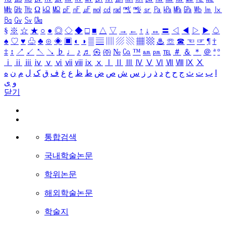
㎒
㎓
㎔
Ω
㏀
㏁
㎊
㎋
㎌
㏖
㏅
㎭
㎮
㎯
㏛
㎩
㎪
㎫
㎬
㏝
㏐
㏓
㏃
㏉
㏜
㏆
§
※
☆
★
○
●
◎
◇
◆
□
■
△
▽
→
←
↑
↓
↔
〓
◁
◀
▷
▶
♤
♠
♡
♥
♧
♣
⊙
◈
▣
◐
◑
▒
▤
▥
▨
▧
▦
▩
♨
☏
☎
☜
☞
¶
†
‡
↕
↗
↙
↖
↘
♭
♩
♪
♬
㉿
㈜
№
㏇
™
㏂
㏘
℡
＃
＆
＊
＠
ª
º
ⅰ
ⅱ
ⅲ
ⅳ
ⅴ
ⅵ
ⅶ
ⅷ
ⅸ
ⅹ
Ⅰ
Ⅱ
Ⅲ
Ⅳ
Ⅴ
Ⅵ
Ⅶ
Ⅷ
Ⅸ
Ⅹ
ا
ب
ت
ث
ج
ح
خ
د
ذ
ر
ز
س
ش
ص
ض
ط
ظ
ع
غ
ف
ق
ک
ل
م
ن
ه
و
ی
닫기
통합검색
국내학술논문
학위논문
해외학술논문
학술지