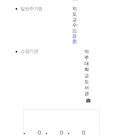
일반주기명
지
도
교
수:
이
윤
환
소장기관
아
주
대
학
교
도
서
관
0
0
0