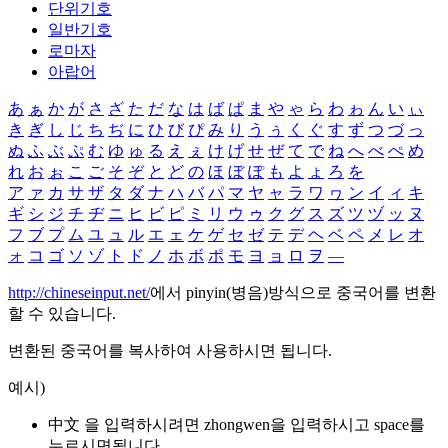
단위기호
일반기호
로마자
아랍어
あ
ぁ
か
が
さ
ざ
た
だ
な
は
ば
ぱ
ま
や
ゃ
ら
わ
ゎ
ん
い
ぃ
き
ぎ
し
じ
ち
ぢ
に
ひ
び
ぴ
み
り
う
ぅ
く
ぐ
す
ず
つ
づ
っ
ぬ
ふ
ぶ
ぷ
む
ゆ
ゅ
る
え
ぇ
け
げ
せ
ぜ
て
で
ね
へ
べ
ぺ
め
れ
お
ぉ
こ
ご
そ
ぞ
と
ど
の
ほ
ぼ
ぽ
も
よ
ょ
ろ
を
ア
ァ
カ
サ
ザ
タ
ダ
ナ
ハ
バ
パ
マ
ヤ
ャ
ラ
ワ
ヮ
ン
イ
ィ
キ
ギ
シ
ジ
チ
ヂ
ニ
ヒ
ビ
ピ
ミ
リ
ウ
ゥ
ク
グ
ス
ズ
ツ
ヅ
ッ
ヌ
フ
ブ
プ
ム
ユ
ュ
ル
エ
ェ
ケ
ゲ
セ
ゼ
テ
デ
ヘ
ベ
ペ
メ
レ
オ
ォ
コ
ゴ
ソ
ゾ
ト
ド
ノ
ホ
ボ
ポ
モ
ヨ
ョ
ロ
ヲ
―
http://chineseinput.net/
에서 pinyin(병음)방식으로 중국어를 변환
할 수 있습니다.
변환된 중국어를 복사하여 사용하시면 됩니다.
예시)
中文 을 입력하시려면
zhongwen
을 입력하시고 space를
누르시면됩니다.