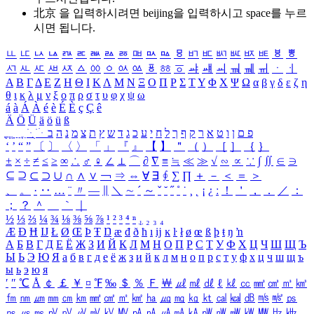
北京 을 입력하시려면
beijing
을 입력하시고 space를 누르
시면 됩니다.
ㅥ
ㅦ
ㅧ
ㅨ
ㅩ
ㅪ
ㅫ
ㅬ
ㅭ
ㅮ
ㅯ
ㅰ
ㅱ
ㅲ
ㅳ
ㅴ
ㅵ
ㅶ
ㅷ
ㅸ
ㅹ
ㅺ
ㅻ
ㅼ
ㅽ
ㅾ
ㅿ
ㆀ
ㆁ
ㆂ
ㆃ
ㆄ
ㆅ
ㆆ
ㆇ
ㆈ
ㆉ
ㆊ
ㆋ
ㆌ
ㆍ
ㆎ
Α
Β
Γ
Δ
Ε
Ζ
Η
Θ
Ι
Κ
Λ
Μ
Ν
Ξ
Ο
Π
Ρ
Σ
Τ
Υ
Φ
Χ
Ψ
Ω
α
β
γ
δ
ε
ζ
η
θ
ι
κ
λ
μ
ν
ξ
ο
π
ρ
σ
τ
υ
φ
χ
ψ
ω
á
à
Á
À
é
è
É
È
ç
Ç
ê
Ä
Ö
Ü
ä
ö
ü
ß
ְ
ֳ
ֲ
ֱ
ָ
ַ
ֵ
ֶ
ִ
ֹ
ּ
ֻ
ׂ
ׁ
ּ
ב
ה
נ
מ
צ
ת
ץ
ש
ד
ג
כ
ע
י
ח
ל
ך
ף
ק
ר
א
ט
ו
ן
ם
פ
‘
’
“
”
〔
〕
〈
〉
「
」
『
』
【
】
＂
（
）
［
］
｛
｝
±
×
÷
≠
≤
≥
∞
∴
♂
♀
∠
⊥
⌒
∂
∇
≡
≒
≪
≫
√
∽
∝
∵
∫
∬
∈
∋
⊆
⊇
⊂
⊃
∪
∩
∧
∨
￢
⇒
⇔
∀
∃
∮
∑
∏
＋
－
＜
＝
＞
、
。
·
‥
…
¨
〃
―
∥
＼
∼
´
～
ˇ
˘
˝
˚
˙
¸
˛
¡
¿
ː
！
＇
，
．
／
：
；
？
＾
＿
｀
｜
½
⅓
⅔
¼
¾
⅛
⅜
⅝
⅞
¹
²
³
⁴
ⁿ
₁
₂
₃
₄
Æ
Ð
Ħ
Ĳ
Ł
Ø
Œ
Þ
Ŧ
Ŋ
æ
đ
ð
ħ
ı
ĳ
ĸ
ŀ
ł
ø
œ
ß
þ
ŧ
ŋ
ŉ
А
Б
В
Г
Д
Е
Ё
Ж
З
И
Й
К
Л
М
Н
О
П
Р
С
Т
У
Ф
Х
Ц
Ч
Ш
Щ
Ъ
Ы
Ь
Э
Ю
Я
а
б
в
г
д
е
ё
ж
з
и
й
к
л
м
н
о
п
р
с
т
у
ф
х
ц
ч
ш
щ
ъ
ы
ь
э
ю
я
′
″
℃
Å
￠
￡
￥
¤
℉
‰
＄
％
Ｆ
￦
㎕
㎖
㎗
ℓ
㎘
㏄
㎣
㎤
㎥
㎦
㎙
㎚
㎛
㎜
㎝
㎞
㎟
㎠
㎡
㎢
㏊
㎍
㎎
㎏
㏏
㎈
㎉
㏈
㎧
㎨
㎰
㎱
㎲
㎳
㎴
㎵
㎶
㎷
㎸
㎹
㎀
㎁
㎂
㎃
㎄
㎺
㎻
㎽
㎾
㎿
㎐
㎑