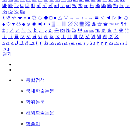
㎒
㎓
㎔
Ω
㏀
㏁
㎊
㎋
㎌
㏖
㏅
㎭
㎮
㎯
㏛
㎩
㎪
㎫
㎬
㏝
㏐
㏓
㏃
㏉
㏜
㏆
§
※
☆
★
○
●
◎
◇
◆
□
■
△
▽
→
←
↑
↓
↔
〓
◁
◀
▷
▶
♤
♠
♡
♥
♧
♣
⊙
◈
▣
◐
◑
▒
▤
▥
▨
▧
▦
▩
♨
☏
☎
☜
☞
¶
†
‡
↕
↗
↙
↖
↘
♭
♩
♪
♬
㉿
㈜
№
㏇
™
㏂
㏘
℡
＃
＆
＊
＠
ª
º
ⅰ
ⅱ
ⅲ
ⅳ
ⅴ
ⅵ
ⅶ
ⅷ
ⅸ
ⅹ
Ⅰ
Ⅱ
Ⅲ
Ⅳ
Ⅴ
Ⅵ
Ⅶ
Ⅷ
Ⅸ
Ⅹ
ا
ب
ت
ث
ج
ح
خ
د
ذ
ر
ز
س
ش
ص
ض
ط
ظ
ع
غ
ف
ق
ک
ل
م
ن
ه
و
ی
닫기
통합검색
국내학술논문
학위논문
해외학술논문
학술지