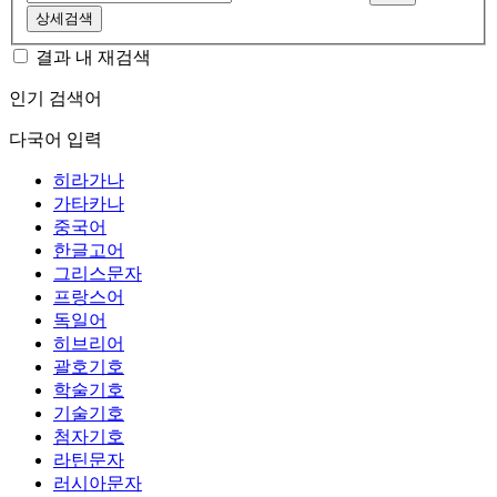
상세검색
결과 내 재검색
인기 검색어
다국어 입력
히라가나
가타카나
중국어
한글고어
그리스문자
프랑스어
독일어
히브리어
괄호기호
학술기호
기술기호
첨자기호
라틴문자
러시아문자