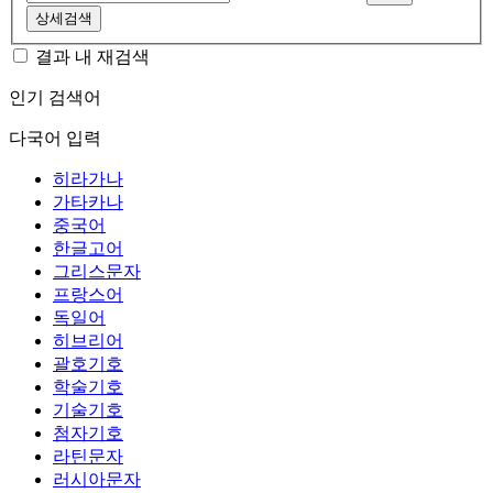
상세검색
결과 내 재검색
인기 검색어
다국어 입력
히라가나
가타카나
중국어
한글고어
그리스문자
프랑스어
독일어
히브리어
괄호기호
학술기호
기술기호
첨자기호
라틴문자
러시아문자