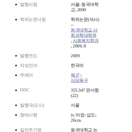
발행사항
서울: 동국대학
교, 2009
학위논문사항
학위논문(석사)
--
동국대학교 사
회과학대학원
,
사회복지학과
, 2009. 8
발행연도
2009
작성언어
한국어
주제어
육군
;
상담욕구
DDC
355.347 판사항
(22)
발행국(도시)
서울
형태사항
iv, 91장: 삽도;
26cm.
일반주기명
동국대학교 논