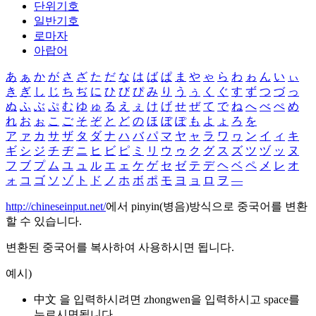
단위기호
일반기호
로마자
아랍어
あ
ぁ
か
が
さ
ざ
た
だ
な
は
ば
ぱ
ま
や
ゃ
ら
わ
ゎ
ん
い
ぃ
き
ぎ
し
じ
ち
ぢ
に
ひ
び
ぴ
み
り
う
ぅ
く
ぐ
す
ず
つ
づ
っ
ぬ
ふ
ぶ
ぷ
む
ゆ
ゅ
る
え
ぇ
け
げ
せ
ぜ
て
で
ね
へ
べ
ぺ
め
れ
お
ぉ
こ
ご
そ
ぞ
と
ど
の
ほ
ぼ
ぽ
も
よ
ょ
ろ
を
ア
ァ
カ
サ
ザ
タ
ダ
ナ
ハ
バ
パ
マ
ヤ
ャ
ラ
ワ
ヮ
ン
イ
ィ
キ
ギ
シ
ジ
チ
ヂ
ニ
ヒ
ビ
ピ
ミ
リ
ウ
ゥ
ク
グ
ス
ズ
ツ
ヅ
ッ
ヌ
フ
ブ
プ
ム
ユ
ュ
ル
エ
ェ
ケ
ゲ
セ
ゼ
テ
デ
ヘ
ベ
ペ
メ
レ
オ
ォ
コ
ゴ
ソ
ゾ
ト
ド
ノ
ホ
ボ
ポ
モ
ヨ
ョ
ロ
ヲ
―
http://chineseinput.net/
에서 pinyin(병음)방식으로 중국어를 변환
할 수 있습니다.
변환된 중국어를 복사하여 사용하시면 됩니다.
예시)
中文 을 입력하시려면
zhongwen
을 입력하시고 space를
누르시면됩니다.