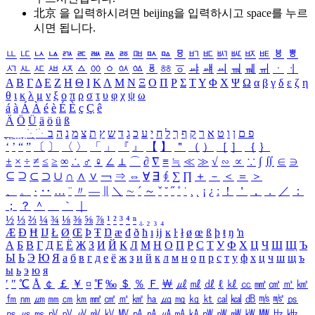
北京 을 입력하시려면
beijing
을 입력하시고 space를 누르
시면 됩니다.
ㅥ
ㅦ
ㅧ
ㅨ
ㅩ
ㅪ
ㅫ
ㅬ
ㅭ
ㅮ
ㅯ
ㅰ
ㅱ
ㅲ
ㅳ
ㅴ
ㅵ
ㅶ
ㅷ
ㅸ
ㅹ
ㅺ
ㅻ
ㅼ
ㅽ
ㅾ
ㅿ
ㆀ
ㆁ
ㆂ
ㆃ
ㆄ
ㆅ
ㆆ
ㆇ
ㆈ
ㆉ
ㆊ
ㆋ
ㆌ
ㆍ
ㆎ
Α
Β
Γ
Δ
Ε
Ζ
Η
Θ
Ι
Κ
Λ
Μ
Ν
Ξ
Ο
Π
Ρ
Σ
Τ
Υ
Φ
Χ
Ψ
Ω
α
β
γ
δ
ε
ζ
η
θ
ι
κ
λ
μ
ν
ξ
ο
π
ρ
σ
τ
υ
φ
χ
ψ
ω
á
à
Á
À
é
è
É
È
ç
Ç
ê
Ä
Ö
Ü
ä
ö
ü
ß
ְ
ֳ
ֲ
ֱ
ָ
ַ
ֵ
ֶ
ִ
ֹ
ּ
ֻ
ׂ
ׁ
ּ
ב
ה
נ
מ
צ
ת
ץ
ש
ד
ג
כ
ע
י
ח
ל
ך
ף
ק
ר
א
ט
ו
ן
ם
פ
‘
’
“
”
〔
〕
〈
〉
「
」
『
』
【
】
＂
（
）
［
］
｛
｝
±
×
÷
≠
≤
≥
∞
∴
♂
♀
∠
⊥
⌒
∂
∇
≡
≒
≪
≫
√
∽
∝
∵
∫
∬
∈
∋
⊆
⊇
⊂
⊃
∪
∩
∧
∨
￢
⇒
⇔
∀
∃
∮
∑
∏
＋
－
＜
＝
＞
、
。
·
‥
…
¨
〃
―
∥
＼
∼
´
～
ˇ
˘
˝
˚
˙
¸
˛
¡
¿
ː
！
＇
，
．
／
：
；
？
＾
＿
｀
｜
½
⅓
⅔
¼
¾
⅛
⅜
⅝
⅞
¹
²
³
⁴
ⁿ
₁
₂
₃
₄
Æ
Ð
Ħ
Ĳ
Ł
Ø
Œ
Þ
Ŧ
Ŋ
æ
đ
ð
ħ
ı
ĳ
ĸ
ŀ
ł
ø
œ
ß
þ
ŧ
ŋ
ŉ
А
Б
В
Г
Д
Е
Ё
Ж
З
И
Й
К
Л
М
Н
О
П
Р
С
Т
У
Ф
Х
Ц
Ч
Ш
Щ
Ъ
Ы
Ь
Э
Ю
Я
а
б
в
г
д
е
ё
ж
з
и
й
к
л
м
н
о
п
р
с
т
у
ф
х
ц
ч
ш
щ
ъ
ы
ь
э
ю
я
′
″
℃
Å
￠
￡
￥
¤
℉
‰
＄
％
Ｆ
￦
㎕
㎖
㎗
ℓ
㎘
㏄
㎣
㎤
㎥
㎦
㎙
㎚
㎛
㎜
㎝
㎞
㎟
㎠
㎡
㎢
㏊
㎍
㎎
㎏
㏏
㎈
㎉
㏈
㎧
㎨
㎰
㎱
㎲
㎳
㎴
㎵
㎶
㎷
㎸
㎹
㎀
㎁
㎂
㎃
㎄
㎺
㎻
㎽
㎾
㎿
㎐
㎑