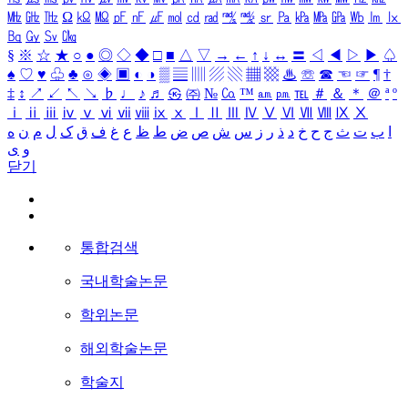
㎒
㎓
㎔
Ω
㏀
㏁
㎊
㎋
㎌
㏖
㏅
㎭
㎮
㎯
㏛
㎩
㎪
㎫
㎬
㏝
㏐
㏓
㏃
㏉
㏜
㏆
§
※
☆
★
○
●
◎
◇
◆
□
■
△
▽
→
←
↑
↓
↔
〓
◁
◀
▷
▶
♤
♠
♡
♥
♧
♣
⊙
◈
▣
◐
◑
▒
▤
▥
▨
▧
▦
▩
♨
☏
☎
☜
☞
¶
†
‡
↕
↗
↙
↖
↘
♭
♩
♪
♬
㉿
㈜
№
㏇
™
㏂
㏘
℡
＃
＆
＊
＠
ª
º
ⅰ
ⅱ
ⅲ
ⅳ
ⅴ
ⅵ
ⅶ
ⅷ
ⅸ
ⅹ
Ⅰ
Ⅱ
Ⅲ
Ⅳ
Ⅴ
Ⅵ
Ⅶ
Ⅷ
Ⅸ
Ⅹ
ا
ب
ت
ث
ج
ح
خ
د
ذ
ر
ز
س
ش
ص
ض
ط
ظ
ع
غ
ف
ق
ک
ل
م
ن
ه
و
ی
닫기
통합검색
국내학술논문
학위논문
해외학술논문
학술지