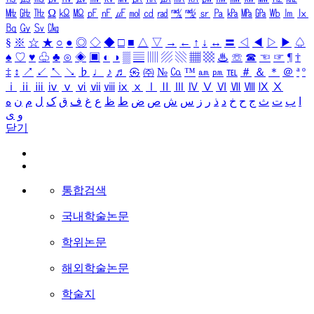
㎒
㎓
㎔
Ω
㏀
㏁
㎊
㎋
㎌
㏖
㏅
㎭
㎮
㎯
㏛
㎩
㎪
㎫
㎬
㏝
㏐
㏓
㏃
㏉
㏜
㏆
§
※
☆
★
○
●
◎
◇
◆
□
■
△
▽
→
←
↑
↓
↔
〓
◁
◀
▷
▶
♤
♠
♡
♥
♧
♣
⊙
◈
▣
◐
◑
▒
▤
▥
▨
▧
▦
▩
♨
☏
☎
☜
☞
¶
†
‡
↕
↗
↙
↖
↘
♭
♩
♪
♬
㉿
㈜
№
㏇
™
㏂
㏘
℡
＃
＆
＊
＠
ª
º
ⅰ
ⅱ
ⅲ
ⅳ
ⅴ
ⅵ
ⅶ
ⅷ
ⅸ
ⅹ
Ⅰ
Ⅱ
Ⅲ
Ⅳ
Ⅴ
Ⅵ
Ⅶ
Ⅷ
Ⅸ
Ⅹ
ا
ب
ت
ث
ج
ح
خ
د
ذ
ر
ز
س
ش
ص
ض
ط
ظ
ع
غ
ف
ق
ک
ل
م
ن
ه
و
ی
닫기
통합검색
국내학술논문
학위논문
해외학술논문
학술지