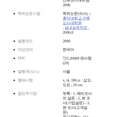
건축도시대학원,
2006
학위논문사항
학위논문(석사) --
홍익대학교 건축
도시대학원
,
실내설계전공
,
2006.8
발행연도
2006
작성언어
한국어
DDC
725.20688 판사항
(20)
발행국(도시)
서울
형태사항
x, iii, 186 p. : 삽도,
도표 ; 26 cm
일반주기명
부록 : 1, 예비조사
의 설문 - 2, 본 조
사(기업설문) - 3,
본 조사(고객설
문)