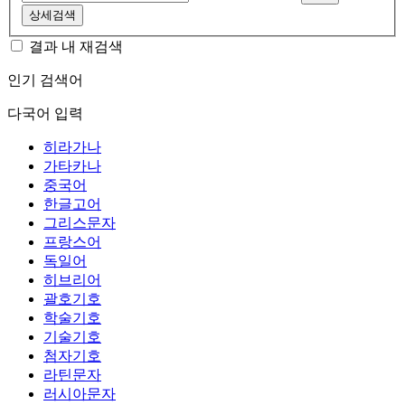
상세검색
결과 내 재검색
인기 검색어
다국어 입력
히라가나
가타카나
중국어
한글고어
그리스문자
프랑스어
독일어
히브리어
괄호기호
학술기호
기술기호
첨자기호
라틴문자
러시아문자