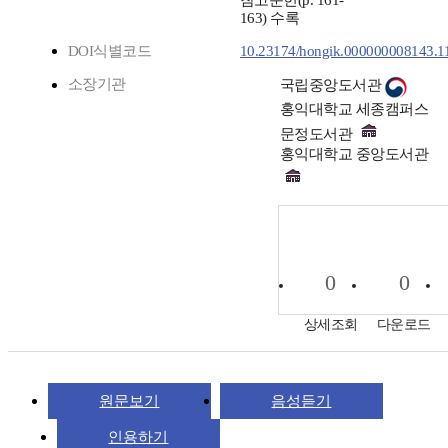
참고문헌(p. 161-
163) 수록
DOI식별코드
10.23174/hongik.000000008143.1
소장기관
국립중앙도서관
홍익대학교 세종캠퍼스
문정도서관
홍익대학교 중앙도서관
0
0
상세조회
다운로드
원문보기
음성듣기
인용하기