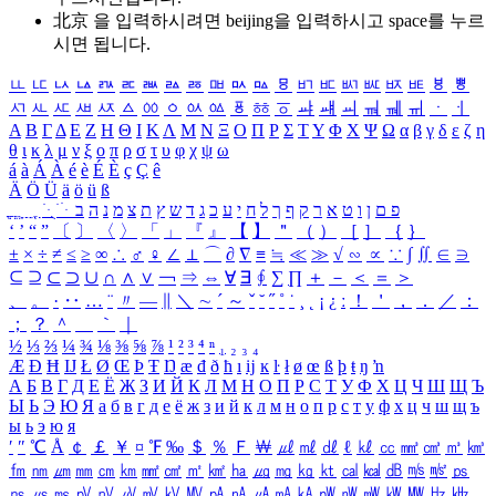
北京 을 입력하시려면
beijing
을 입력하시고 space를 누르
시면 됩니다.
ㅥ
ㅦ
ㅧ
ㅨ
ㅩ
ㅪ
ㅫ
ㅬ
ㅭ
ㅮ
ㅯ
ㅰ
ㅱ
ㅲ
ㅳ
ㅴ
ㅵ
ㅶ
ㅷ
ㅸ
ㅹ
ㅺ
ㅻ
ㅼ
ㅽ
ㅾ
ㅿ
ㆀ
ㆁ
ㆂ
ㆃ
ㆄ
ㆅ
ㆆ
ㆇ
ㆈ
ㆉ
ㆊ
ㆋ
ㆌ
ㆍ
ㆎ
Α
Β
Γ
Δ
Ε
Ζ
Η
Θ
Ι
Κ
Λ
Μ
Ν
Ξ
Ο
Π
Ρ
Σ
Τ
Υ
Φ
Χ
Ψ
Ω
α
β
γ
δ
ε
ζ
η
θ
ι
κ
λ
μ
ν
ξ
ο
π
ρ
σ
τ
υ
φ
χ
ψ
ω
á
à
Á
À
é
è
É
È
ç
Ç
ê
Ä
Ö
Ü
ä
ö
ü
ß
ְ
ֳ
ֲ
ֱ
ָ
ַ
ֵ
ֶ
ִ
ֹ
ּ
ֻ
ׂ
ׁ
ּ
ב
ה
נ
מ
צ
ת
ץ
ש
ד
ג
כ
ע
י
ח
ל
ך
ף
ק
ר
א
ט
ו
ן
ם
פ
‘
’
“
”
〔
〕
〈
〉
「
」
『
』
【
】
＂
（
）
［
］
｛
｝
±
×
÷
≠
≤
≥
∞
∴
♂
♀
∠
⊥
⌒
∂
∇
≡
≒
≪
≫
√
∽
∝
∵
∫
∬
∈
∋
⊆
⊇
⊂
⊃
∪
∩
∧
∨
￢
⇒
⇔
∀
∃
∮
∑
∏
＋
－
＜
＝
＞
、
。
·
‥
…
¨
〃
―
∥
＼
∼
´
～
ˇ
˘
˝
˚
˙
¸
˛
¡
¿
ː
！
＇
，
．
／
：
；
？
＾
＿
｀
｜
½
⅓
⅔
¼
¾
⅛
⅜
⅝
⅞
¹
²
³
⁴
ⁿ
₁
₂
₃
₄
Æ
Ð
Ħ
Ĳ
Ł
Ø
Œ
Þ
Ŧ
Ŋ
æ
đ
ð
ħ
ı
ĳ
ĸ
ŀ
ł
ø
œ
ß
þ
ŧ
ŋ
ŉ
А
Б
В
Г
Д
Е
Ё
Ж
З
И
Й
К
Л
М
Н
О
П
Р
С
Т
У
Ф
Х
Ц
Ч
Ш
Щ
Ъ
Ы
Ь
Э
Ю
Я
а
б
в
г
д
е
ё
ж
з
и
й
к
л
м
н
о
п
р
с
т
у
ф
х
ц
ч
ш
щ
ъ
ы
ь
э
ю
я
′
″
℃
Å
￠
￡
￥
¤
℉
‰
＄
％
Ｆ
￦
㎕
㎖
㎗
ℓ
㎘
㏄
㎣
㎤
㎥
㎦
㎙
㎚
㎛
㎜
㎝
㎞
㎟
㎠
㎡
㎢
㏊
㎍
㎎
㎏
㏏
㎈
㎉
㏈
㎧
㎨
㎰
㎱
㎲
㎳
㎴
㎵
㎶
㎷
㎸
㎹
㎀
㎁
㎂
㎃
㎄
㎺
㎻
㎽
㎾
㎿
㎐
㎑