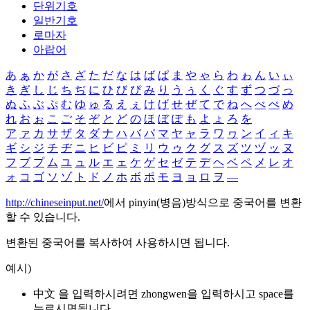
단위기호
일반기호
로마자
아랍어
あ
ぁ
か
が
さ
ざ
た
だ
な
は
ば
ぱ
ま
や
ゃ
ら
わ
ゎ
ん
い
ぃ
き
ぎ
し
じ
ち
ぢ
に
ひ
び
ぴ
み
り
う
ぅ
く
ぐ
す
ず
つ
づ
っ
ぬ
ふ
ぶ
ぷ
む
ゆ
ゅ
る
え
ぇ
け
げ
せ
ぜ
て
で
ね
へ
べ
ぺ
め
れ
お
ぉ
こ
ご
そ
ぞ
と
ど
の
ほ
ぼ
ぽ
も
よ
ょ
ろ
を
ア
ァ
カ
サ
ザ
タ
ダ
ナ
ハ
バ
パ
マ
ヤ
ャ
ラ
ワ
ヮ
ン
イ
ィ
キ
ギ
シ
ジ
チ
ヂ
ニ
ヒ
ビ
ピ
ミ
リ
ウ
ゥ
ク
グ
ス
ズ
ツ
ヅ
ッ
ヌ
フ
ブ
プ
ム
ユ
ュ
ル
エ
ェ
ケ
ゲ
セ
ゼ
テ
デ
ヘ
ベ
ペ
メ
レ
オ
ォ
コ
ゴ
ソ
ゾ
ト
ド
ノ
ホ
ボ
ポ
モ
ヨ
ョ
ロ
ヲ
―
http://chineseinput.net/
에서 pinyin(병음)방식으로 중국어를 변환
할 수 있습니다.
변환된 중국어를 복사하여 사용하시면 됩니다.
예시)
中文 을 입력하시려면
zhongwen
을 입력하시고 space를
누르시면됩니다.