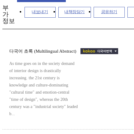
부
내보내기
내책장담기
공유하기
가
정보
다국어 초록 (Multilingual Abstract)
As time goes on in the society demand
of interior design is drastically
increasing. the 21st century is
knowledge and culture-dominating
"cultural time" and emotion-central
"time of design", whereas the 20th
century was a "industrial society" leaded
b...