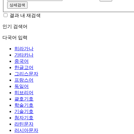
상세검색
결과 내 재검색
인기 검색어
다국어 입력
히라가나
가타카나
중국어
한글고어
그리스문자
프랑스어
독일어
히브리어
괄호기호
학술기호
기술기호
첨자기호
라틴문자
러시아문자