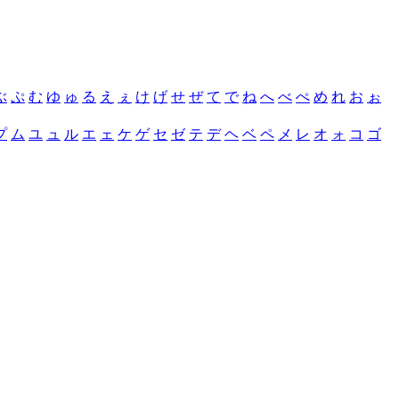
ぶ
ぷ
む
ゆ
ゅ
る
え
ぇ
け
げ
せ
ぜ
て
で
ね
へ
べ
ぺ
め
れ
お
ぉ
プ
ム
ユ
ュ
ル
エ
ェ
ケ
ゲ
セ
ゼ
テ
デ
ヘ
ベ
ペ
メ
レ
オ
ォ
コ
ゴ