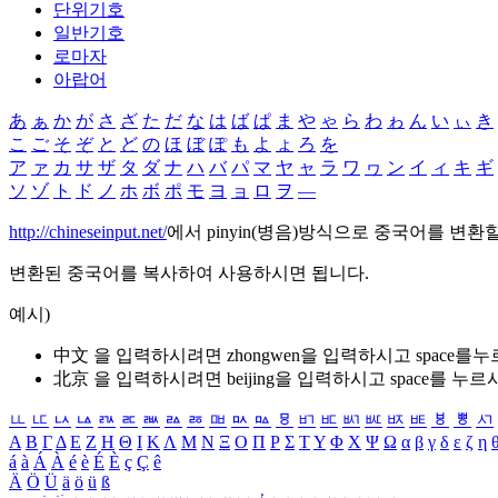
단위기호
일반기호
로마자
아랍어
あ
ぁ
か
が
さ
ざ
た
だ
な
は
ば
ぱ
ま
や
ゃ
ら
わ
ゎ
ん
い
ぃ
き
こ
ご
そ
ぞ
と
ど
の
ほ
ぼ
ぽ
も
よ
ょ
ろ
を
ア
ァ
カ
サ
ザ
タ
ダ
ナ
ハ
バ
パ
マ
ヤ
ャ
ラ
ワ
ヮ
ン
イ
ィ
キ
ギ
ソ
ゾ
ト
ド
ノ
ホ
ボ
ポ
モ
ヨ
ョ
ロ
ヲ
―
http://chineseinput.net/
에서 pinyin(병음)방식으로 중국어를 변환
변환된 중국어를 복사하여 사용하시면 됩니다.
예시)
中文 을 입력하시려면
zhongwen
을 입력하시고 space를
北京 을 입력하시려면
beijing
을 입력하시고 space를 누르
ㅥ
ㅦ
ㅧ
ㅨ
ㅩ
ㅪ
ㅫ
ㅬ
ㅭ
ㅮ
ㅯ
ㅰ
ㅱ
ㅲ
ㅳ
ㅴ
ㅵ
ㅶ
ㅷ
ㅸ
ㅹ
ㅺ
Α
Β
Γ
Δ
Ε
Ζ
Η
Θ
Ι
Κ
Λ
Μ
Ν
Ξ
Ο
Π
Ρ
Σ
Τ
Υ
Φ
Χ
Ψ
Ω
α
β
γ
δ
ε
ζ
η
á
à
Á
À
é
è
É
È
ç
Ç
ê
Ä
Ö
Ü
ä
ö
ü
ß