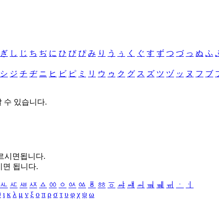
ぎ
し
じ
ち
ぢ
に
ひ
び
ぴ
み
り
う
ぅ
く
ぐ
す
ず
つ
づ
っ
ぬ
ふ
シ
ジ
チ
ヂ
ニ
ヒ
ビ
ピ
ミ
リ
ウ
ゥ
ク
グ
ス
ズ
ツ
ヅ
ッ
ヌ
フ
ブ
할 수 있습니다.
누르시면됩니다.
시면 됩니다.
ㅻ
ㅼ
ㅽ
ㅾ
ㅿ
ㆀ
ㆁ
ㆂ
ㆃ
ㆄ
ㆅ
ㆆ
ㆇ
ㆈ
ㆉ
ㆊ
ㆋ
ㆌ
ㆍ
ㆎ
θ
ι
κ
λ
μ
ν
ξ
ο
π
ρ
σ
τ
υ
φ
χ
ψ
ω