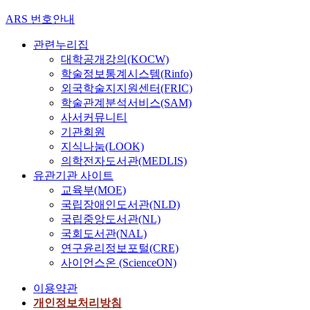
ARS 번호안내
관련누리집
대학공개강의(KOCW)
학술정보통계시스템(Rinfo)
외국학술지지원센터(FRIC)
학술관계분석서비스(SAM)
사서커뮤니티
기관회원
지식나눔(LOOK)
의학전자도서관(MEDLIS)
유관기관 사이트
교육부(MOE)
국립장애인도서관(NLD)
국립중앙도서관(NL)
국회도서관(NAL)
연구윤리정보포털(CRE)
사이언스온 (ScienceON)
이용약관
개인정보처리방침