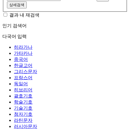
상세검색
결과 내 재검색
인기 검색어
다국어 입력
히라가나
가타카나
중국어
한글고어
그리스문자
프랑스어
독일어
히브리어
괄호기호
학술기호
기술기호
첨자기호
라틴문자
러시아문자