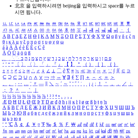
北京 을 입력하시려면
beijing
을 입력하시고 space를 누르
시면 됩니다.
ㅥ
ㅦ
ㅧ
ㅨ
ㅩ
ㅪ
ㅫ
ㅬ
ㅭ
ㅮ
ㅯ
ㅰ
ㅱ
ㅲ
ㅳ
ㅴ
ㅵ
ㅶ
ㅷ
ㅸ
ㅹ
ㅺ
ㅻ
ㅼ
ㅽ
ㅾ
ㅿ
ㆀ
ㆁ
ㆂ
ㆃ
ㆄ
ㆅ
ㆆ
ㆇ
ㆈ
ㆉ
ㆊ
ㆋ
ㆌ
ㆍ
ㆎ
Α
Β
Γ
Δ
Ε
Ζ
Η
Θ
Ι
Κ
Λ
Μ
Ν
Ξ
Ο
Π
Ρ
Σ
Τ
Υ
Φ
Χ
Ψ
Ω
α
β
γ
δ
ε
ζ
η
θ
ι
κ
λ
μ
ν
ξ
ο
π
ρ
σ
τ
υ
φ
χ
ψ
ω
á
à
Á
À
é
è
É
È
ç
Ç
ê
Ä
Ö
Ü
ä
ö
ü
ß
ְ
ֳ
ֲ
ֱ
ָ
ַ
ֵ
ֶ
ִ
ֹ
ּ
ֻ
ׂ
ׁ
ּ
ב
ה
נ
מ
צ
ת
ץ
ש
ד
ג
כ
ע
י
ח
ל
ך
ף
ק
ר
א
ט
ו
ן
ם
פ
‘
’
“
”
〔
〕
〈
〉
「
」
『
』
【
】
＂
（
）
［
］
｛
｝
±
×
÷
≠
≤
≥
∞
∴
♂
♀
∠
⊥
⌒
∂
∇
≡
≒
≪
≫
√
∽
∝
∵
∫
∬
∈
∋
⊆
⊇
⊂
⊃
∪
∩
∧
∨
￢
⇒
⇔
∀
∃
∮
∑
∏
＋
－
＜
＝
＞
、
。
·
‥
…
¨
〃
―
∥
＼
∼
´
～
ˇ
˘
˝
˚
˙
¸
˛
¡
¿
ː
！
＇
，
．
／
：
；
？
＾
＿
｀
｜
½
⅓
⅔
¼
¾
⅛
⅜
⅝
⅞
¹
²
³
⁴
ⁿ
₁
₂
₃
₄
Æ
Ð
Ħ
Ĳ
Ł
Ø
Œ
Þ
Ŧ
Ŋ
æ
đ
ð
ħ
ı
ĳ
ĸ
ŀ
ł
ø
œ
ß
þ
ŧ
ŋ
ŉ
А
Б
В
Г
Д
Е
Ё
Ж
З
И
Й
К
Л
М
Н
О
П
Р
С
Т
У
Ф
Х
Ц
Ч
Ш
Щ
Ъ
Ы
Ь
Э
Ю
Я
а
б
в
г
д
е
ё
ж
з
и
й
к
л
м
н
о
п
р
с
т
у
ф
х
ц
ч
ш
щ
ъ
ы
ь
э
ю
я
′
″
℃
Å
￠
￡
￥
¤
℉
‰
＄
％
Ｆ
￦
㎕
㎖
㎗
ℓ
㎘
㏄
㎣
㎤
㎥
㎦
㎙
㎚
㎛
㎜
㎝
㎞
㎟
㎠
㎡
㎢
㏊
㎍
㎎
㎏
㏏
㎈
㎉
㏈
㎧
㎨
㎰
㎱
㎲
㎳
㎴
㎵
㎶
㎷
㎸
㎹
㎀
㎁
㎂
㎃
㎄
㎺
㎻
㎽
㎾
㎿
㎐
㎑