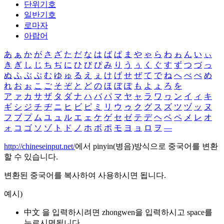
단위기호
일반기호
로마자
아랍어
あ
ぁ
か
が
さ
ざ
た
だ
な
は
ば
ぱ
ま
や
ゃ
ら
わ
ゎ
ん
い
ぃ
き
ぎ
し
じ
ち
ぢ
に
ひ
び
ぴ
み
り
う
ぅ
く
ぐ
す
ず
つ
づ
っ
ぬ
ふ
ぶ
ぷ
む
ゆ
ゅ
る
え
ぇ
け
げ
せ
ぜ
て
で
ね
へ
べ
ぺ
め
れ
お
ぉ
こ
ご
そ
ぞ
と
ど
の
ほ
ぼ
ぽ
も
よ
ょ
ろ
を
ア
ァ
カ
サ
ザ
タ
ダ
ナ
ハ
バ
パ
マ
ヤ
ャ
ラ
ワ
ヮ
ン
イ
ィ
キ
ギ
シ
ジ
チ
ヂ
ニ
ヒ
ビ
ピ
ミ
リ
ウ
ゥ
ク
グ
ス
ズ
ツ
ヅ
ッ
ヌ
フ
ブ
プ
ム
ユ
ュ
ル
エ
ェ
ケ
ゲ
セ
ゼ
テ
デ
ヘ
ベ
ペ
メ
レ
オ
ォ
コ
ゴ
ソ
ゾ
ト
ド
ノ
ホ
ボ
ポ
モ
ヨ
ョ
ロ
ヲ
―
http://chineseinput.net/
에서 pinyin(병음)방식으로 중국어를 변환
할 수 있습니다.
변환된 중국어를 복사하여 사용하시면 됩니다.
예시)
中文 을 입력하시려면
zhongwen
을 입력하시고 space를
누르시면됩니다.