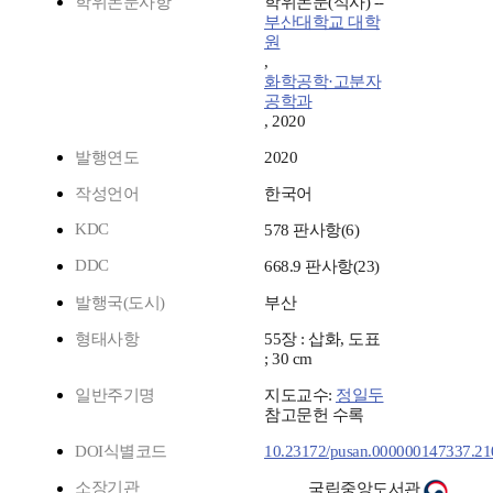
학위논문사항
학위논문(석사) --
부산대학교 대학
원
,
화학공학·고분자
공학과
, 2020
발행연도
2020
작성언어
한국어
KDC
578 판사항(6)
DDC
668.9 판사항(23)
발행국(도시)
부산
형태사항
55장 : 삽화, 도표
; 30 cm
일반주기명
지도교수:
정일두
참고문헌 수록
DOI식별코드
10.23172/pusan.000000147337.2
소장기관
국립중앙도서관