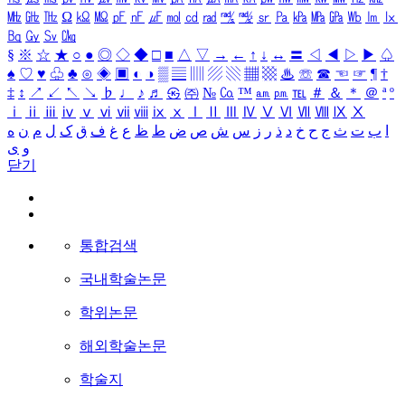
㎒
㎓
㎔
Ω
㏀
㏁
㎊
㎋
㎌
㏖
㏅
㎭
㎮
㎯
㏛
㎩
㎪
㎫
㎬
㏝
㏐
㏓
㏃
㏉
㏜
㏆
§
※
☆
★
○
●
◎
◇
◆
□
■
△
▽
→
←
↑
↓
↔
〓
◁
◀
▷
▶
♤
♠
♡
♥
♧
♣
⊙
◈
▣
◐
◑
▒
▤
▥
▨
▧
▦
▩
♨
☏
☎
☜
☞
¶
†
‡
↕
↗
↙
↖
↘
♭
♩
♪
♬
㉿
㈜
№
㏇
™
㏂
㏘
℡
＃
＆
＊
＠
ª
º
ⅰ
ⅱ
ⅲ
ⅳ
ⅴ
ⅵ
ⅶ
ⅷ
ⅸ
ⅹ
Ⅰ
Ⅱ
Ⅲ
Ⅳ
Ⅴ
Ⅵ
Ⅶ
Ⅷ
Ⅸ
Ⅹ
ا
ب
ت
ث
ج
ح
خ
د
ذ
ر
ز
س
ش
ص
ض
ط
ظ
ع
غ
ف
ق
ک
ل
م
ن
ه
و
ی
닫기
통합검색
국내학술논문
학위논문
해외학술논문
학술지