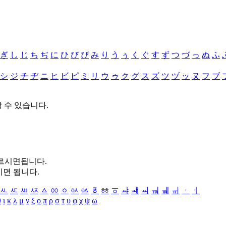
ぎ
し
じ
ち
ぢ
に
ひ
び
ぴ
み
り
う
ぅ
く
ぐ
す
ず
つ
づ
っ
ぬ
ふ
シ
ジ
チ
ヂ
ニ
ヒ
ビ
ピ
ミ
リ
ウ
ゥ
ク
グ
ス
ズ
ツ
ヅ
ッ
ヌ
フ
ブ
할 수 있습니다.
누르시면됩니다.
시면 됩니다.
ㅻ
ㅼ
ㅽ
ㅾ
ㅿ
ㆀ
ㆁ
ㆂ
ㆃ
ㆄ
ㆅ
ㆆ
ㆇ
ㆈ
ㆉ
ㆊ
ㆋ
ㆌ
ㆍ
ㆎ
θ
ι
κ
λ
μ
ν
ξ
ο
π
ρ
σ
τ
υ
φ
χ
ψ
ω