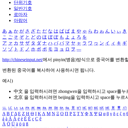
단위기호
일반기호
로마자
아랍어
あ
ぁ
か
が
さ
ざ
た
だ
な
は
ば
ぱ
ま
や
ゃ
ら
わ
ゎ
ん
い
ぃ
き
こ
ご
そ
ぞ
と
ど
の
ほ
ぼ
ぽ
も
よ
ょ
ろ
を
ア
ァ
カ
サ
ザ
タ
ダ
ナ
ハ
バ
パ
マ
ヤ
ャ
ラ
ワ
ヮ
ン
イ
ィ
キ
ギ
ソ
ゾ
ト
ド
ノ
ホ
ボ
ポ
モ
ヨ
ョ
ロ
ヲ
―
http://chineseinput.net/
에서 pinyin(병음)방식으로 중국어를 변환
변환된 중국어를 복사하여 사용하시면 됩니다.
예시)
中文 을 입력하시려면
zhongwen
을 입력하시고 space를
北京 을 입력하시려면
beijing
을 입력하시고 space를 누르
ㅥ
ㅦ
ㅧ
ㅨ
ㅩ
ㅪ
ㅫ
ㅬ
ㅭ
ㅮ
ㅯ
ㅰ
ㅱ
ㅲ
ㅳ
ㅴ
ㅵ
ㅶ
ㅷ
ㅸ
ㅹ
ㅺ
Α
Β
Γ
Δ
Ε
Ζ
Η
Θ
Ι
Κ
Λ
Μ
Ν
Ξ
Ο
Π
Ρ
Σ
Τ
Υ
Φ
Χ
Ψ
Ω
α
β
γ
δ
ε
ζ
η
á
à
Á
À
é
è
É
È
ç
Ç
ê
Ä
Ö
Ü
ä
ö
ü
ß