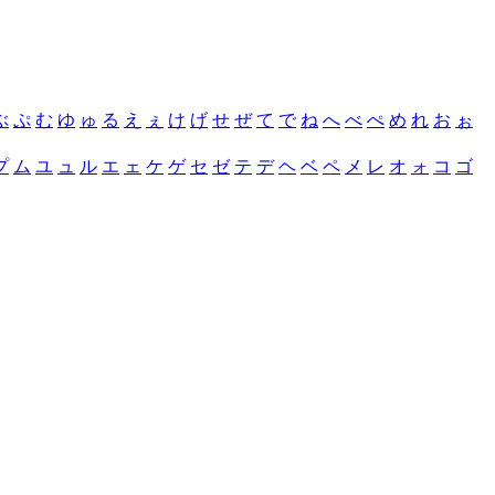
ぶ
ぷ
む
ゆ
ゅ
る
え
ぇ
け
げ
せ
ぜ
て
で
ね
へ
べ
ぺ
め
れ
お
ぉ
プ
ム
ユ
ュ
ル
エ
ェ
ケ
ゲ
セ
ゼ
テ
デ
ヘ
ベ
ペ
メ
レ
オ
ォ
コ
ゴ