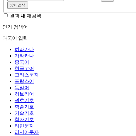
상세검색
결과 내 재검색
인기 검색어
다국어 입력
히라가나
가타카나
중국어
한글고어
그리스문자
프랑스어
독일어
히브리어
괄호기호
학술기호
기술기호
첨자기호
라틴문자
러시아문자